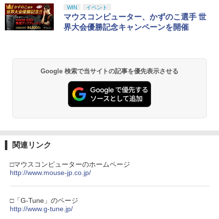
WIN
イベント
￥3,982
マウスコンピューター、かずのこ選手 世
界大会優勝記念キャンペーンを開催
劇場版「鬼滅の刃」無限城編 第一章 猗
2
窩座再来 通常版 [DVD]
Google 検索で当サイトの記事を優先表示させる
￥3,523
【Amazon.co.jp限定】劇場版モノノ怪
3
第三章 蛇神 (Amazon.co.jp限定オリジ
ナル三方背収納ケース付きコレクション)
関連リンク
(オリジナル特典:オリジナル巾着＋メー
カー特典:【坤と離】二振りの剣、十翼よ
□マウスコンピューターのホームページ
り来たる！スタジオ描き下ろしイラスト
http://www.mouse-jp.co.jp/
ボード付) [Blu-ray]
￥10,780
□「G-Tune」のページ
http://www.g-tune.jp/