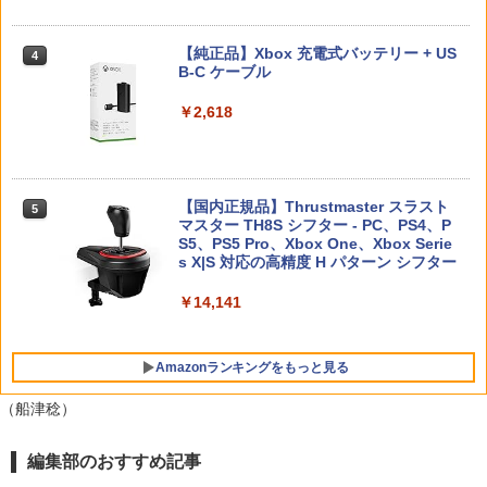
￥11,980
縦置き 冷却ファン スタンド 冷却パッド
￥2,000
縦置き 垂直 充電器 USB 静音 リモコン
収納 充電LEDランプ 充電指示ランプ付
劇場版 カードキャプターさくら 封印さ
【純正品】Xbox 充電式バッテリー + US
4
4
滑り止め 冷却台 2台同時充電
れたカード【Blu-ray】 [ 丹下桜 ]
B-C ケーブル
【純正品】DualSense ワイヤレスコン
ゼルダの伝説 ティアーズ オブ ザ キン
ニンテンドープリペイド番号 9000円|オ
4
4
4
￥3,600
トローラー ミッドナイト ブラック(CFI-
グダム Nintendo Switch 2 Edition
￥4,884
ンラインコード版
￥2,618
ZCT2J01)
￥7,893
￥9,000
￥10,737
【中古】龍が如く 極3 ／ 龍が如く3外伝
4
Dark Tiesソフト:プレイステーション5
劇場版 カードキャプターさくら【Blu-ra
【国内正規品】Thrustmaster スラスト
5
5
ソフト／アクション・ゲーム
y】 [ 丹下桜 ]
マスター TH8S シフター - PC、PS4、P
ニンテンドープリペイド番号 5000円|オ
5
【楽天ブックス限定特典】スーパーマリ
【純正品】DualSense ワイヤレスコン
S5、PS5 Pro、Xbox One、Xbox Serie
ンラインコード版
5
5
オブラザーズ ワンダー Nintendo Switc
￥4,150
トローラー(CFI-ZCT2J)
s X|S 対応の高精度 H パターン シフター
￥4,884
h 2 Edition ＋ みんなでリンリンパーク
￥5,000
(「スーパーマリオ」ステッカー2種)
￥10,737
￥14,141
￥7,577
【特典】SILENT HILL: Townfall(【早期
5
購入封入特典】DLCチラシ)
Amazonランキングをもっと見る
￥6,507
（船津稔）
編集部のおすすめ記事
劇場版「鬼滅の刃」無限城編 第一章 猗
1
窩座再来 通常版 [Blu-ray]