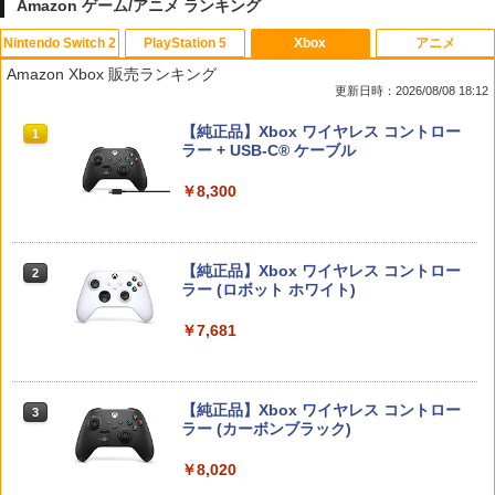
Amazon ゲーム/アニメ ランキング
Nintendo Switch 2
PlayStation 5
Xbox
アニメ
【特典】ファイナルファンタジー レゾナ
PRO FREAK V2 Cheeky (通常版) モデ
アニプレックス ブルーレイディスク
1
1
1
Amazon Xbox 販売ランキング
ンス Switch2版(【初回封入特典】魔導
ル プロフリーク PS5 PS4 NS proチーキ
劇場版「鬼滅の刃」無限列車編 通常版
更新日時：2026/08/08 18:12
船＆かけだし騎士の応援パック・かけだ
ー 凹型 FPS 無段階高さ調節 profreek バ
し騎士のスタートダッシュパック)
ージョン2 PS4 PS5 nintendo switch プ
￥4,400
スプラトゥーン レイダース|オンライン
PlayStation 5 デジタル・エディション
【純正品】Xbox ワイヤレス コントロー
ロコン対応【定形外郵便のみ送料無料】
1
1
1
コード版
日本語専用 Console Language: Japan
ラー + USB-C® ケーブル
Playstation 5特許取得済み日本製しまリ
￥6,910
ese only (CFI-2200B01)
ス堂
￥5,832
￥8,300
￥55,000
￥1,999
【送料無料】劇場版「鬼滅の刃」無限城
2
編 第一章 猗窩座再来(通常版)【Blu-ra
【特典】僕のヒーローアカデミア All's J
2
y】/アニメーション[Blu-ray]【返品種別
ustice(【早期購入封入特典】DLコード)
A】
【純正品】Xbox ワイヤレス コントロー
2
スプラトゥーン レイダース -Switch2
Beast of Reincarnation -PS5 【特典】
ラー (ロボット ホワイト)
2
送料無料Battlefield™ 6（バトルフィー
2
￥7,128
2
プロダクトコード 封入
ルド6） 【予約特典】DLC「トゥームス
￥4,400
￥6,446
トーンパック」 同梱 オリジナルBOX入
￥7,681
り ＆ 記念カード & LEDライト 同梱 - PS
￥7,286
5 B0FKN6ZL1H
【特典あり楽天1位】Switch2 ケース キ
天使のたまご 4Kリマスター【Blu-ray】
3
3
￥3,280
ャリングケース ハードケース EVAハー
[ 押井守 ]
【純正品】Xbox ワイヤレス コントロー
3
ドシェル 10ゲームカードスロット switc
ラー (カーボンブラック)
Nintendo Switch 2(日本語・国内専用)
【純正品】ディスクドライブ(CFI-ZDD1
3
h2 収納 Joy-Con収納対応 Nintendo Sw
3
￥4,648
J) PlayStation 5
itch2専用 撥水 ブラック/ホワイト
￥8,020
￥55,491
【ポイント5倍】PS5 Slim スタンド 新型
3