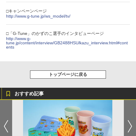
劇場版「鬼滅の刃」無限城編 第一章 猗
4
□キャンペーンページ
窩座再来 完全生産限定版 [Blu-ray]
http://www.g-tune.jp/ws_model/tv/
￥8,698
□「G-Tune」のかずのこ選手のインタビューページ
http://www.g-
tune.jp/content/interview/GB2488HSU/kazu_interview.html#cont
ents
【Amazon.co.jp限定】劇場版モノノ怪
5
第三章 蛇神 (オリジナル特典:オリジナル
巾着＋メーカー特典:【坤と離】二振りの
剣、十翼より来たる！スタジオ描き下ろ
しイラストボード付) [DVD]
トップページに戻る
￥8,800
おすすめ記事