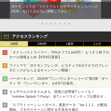
ポケモンコラボ「マクドナルドのサマーチャンスバッグ
2026」をひと足お先に体験してみた！
●
●
●
●
●
●
●
アクセスランキング
1時間
24時間
1週間
1カ月
「オクトパストラベラー」70%オフで1,643円！ もうすぐ終了の
セール情報まとめ【8月8日更新】
ニンテンドーeショップでは「大神 絶景版」が67%オフで990円
ファミマで「ポケモンフレンダ」ピカチュウ&ゼラオラのフレン
ダピックがもらえるキャンペーン開催！
バーガーキング、2026年“ワンパウンダーシリーズ”第3弾「ダー
ティ ザ・ワンパウンダー」を8月7日発売
「特製ガーリックマヨソース」を使用した超大型チーズバーガー
そらザウルスやギャルきち、団長の吉野家Tシャツも！
「hololive Splash T-Party!」全Tシャツラインナップ公開＆オン
ライン販売開始
「スプラトゥーン レイダース」更新データ「Ver.1.1.1」が配信
開始。ブキやステージに関する不具合を修正