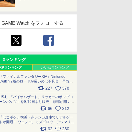
GAME Watch をフォローする
Xランキング
RPランキング
いいねランキング
「ファイナルファンタジーXIV」Nintendo
Switch 2版のロードが長いのは不具合 早急に
アップデートできるよう対応中
227
378
pic.x.com/s9S3nRCAGa
USJ、「バイオハザード」リッカーのポップコ
ーンバケツ」を9月9日より販売 頭部が開く仕
組み。味は恐怖を堪のう「味噌フレーバー」
66
212
pic.x.com/81MuXGahVM
「ぽこポケ」横浜・赤レンガ倉庫でリアルゲー
トが開通！ ワニノコ、ミズゴロウ、アシマリ登
場シーンをレポート pic.x.com/LDgEByVl6D
62
230