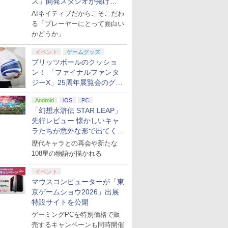
ス」開発スタジオが掲げ
る“AI活用の信念”とは？【講
AIネイティブだからこそこだわ
演レポート】
る「プレーヤーにとって面白い
かどうか」
イベント
ゲームグッズ
ブリッツボールのクッショ
ン！ 「ファイナルファンタ
ジーX」25周年展覧会のグッ
ズ情報が公開
Android
iOS
PC
「幻想水滸伝 STAR LEAP」
先行レビュー 懐かしいキャ
ラたちが意外な形で出てくる
シリーズ完全新作！
歴代キャラとの再会や新たな
108星の物語が描かれる
イベント
マウスコンピューターが「東
京ゲームショウ2026」出展
特設サイトを公開
ゲーミングPCを特別価格で販
売するキャンペーンも同時開催