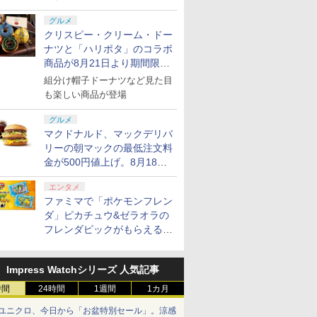
グルメ
クリスピー・クリーム・ドー
ナツと「ハリポタ」のコラボ
商品が8月21日より期間限定
で発売
組分け帽子ドーナツなど見た目
も楽しい商品が登場
グルメ
マクドナルド、マックデリバ
リーの朝マックの最低注文料
金が500円値上げ。8月18日
より1,500円から受付
エンタメ
ファミマで「ポケモンフレン
ダ」ピカチュウ&ゼラオラの
フレンダピックがもらえるキ
ャンペーン開催！
Impress Watchシリーズ 人気記事
時間
24時間
1週間
1カ月
ユニクロ、今日から「お盆特別セール」。涼感