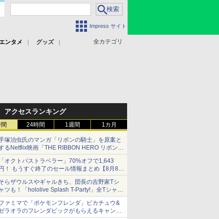
Impress サイト
全カテゴリ
エンタメ
グッズ
アクセスランキング
時間
24時間
1週間
1カ月
手塚治虫氏のマンガ「リボンの騎士」を原案と
するNetflix映画「THE RIBBON HERO リボンヒ
ーロー」本日配信開始
「オクトパストラベラー」70%オフで1,643
円！ もうすぐ終了のセール情報まとめ【8月8日
更新】
そらザウルスやギャルきち、団長の吉野家Tシ
ニンテンドーeショップでは「大神 絶景版」が
ャツも！「hololive Splash T-Party!」全Tシャツ
67%オフで990円
ラインナップ公開＆オンライン販売開始
ファミマで「ポケモンフレンダ」ピカチュウ&
ゼラオラのフレンダピックがもらえるキャンペ
ーン開催！