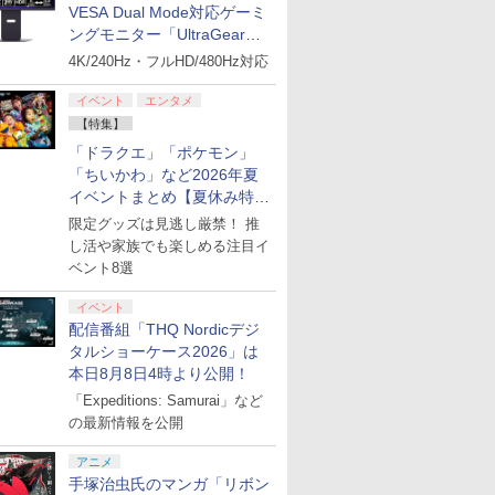
VESA Dual Mode対応ゲーミ
ングモニター「UltraGear
27G850A-B」がお買い得！
4K/240Hz・フルHD/480Hz対応
イベント
エンタメ
【特集】
「ドラクエ」「ポケモン」
「ちいかわ」など2026年夏
イベントまとめ【夏休み特
集】
限定グッズは見逃し厳禁！ 推
し活や家族でも楽しめる注目イ
ベント8選
イベント
配信番組「THQ Nordicデジ
タルショーケース2026」は
本日8月8日4時より公開！
「Expeditions: Samurai」など
の最新情報を公開
アニメ
手塚治虫氏のマンガ「リボン