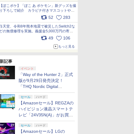
【ぽこポケ】「ぽこ あ ポケモン」新グッズを撮
り下ろしで紹介 カラビナ付きマスコットやス
クエアポーチが仲間入り
52
283
pic.x.com/XmVAgBxaW5
任天堂、令和8年熊本地震で被災したSwitch2な
どの無償修理を実施。義援金5,000万円の寄付
も発表 pic.x.com/BAYsMfUfUC
49
106
もっと見る
新記事
イベント
「Way of the Hunter 2」正式
版が9月29日発売決定！
「THQ Nordic Digital
Showcase 2026」まとめ
セール
ハード
【Amazonセール】REGZAの
ハイビジョン液晶スマートテ
レビ「24V35N(A)」がお買い
得！
セール
ハード
【Amazonセール】LGの