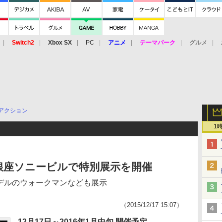
Switch2
Xbox SX
PC
アニメ
テーマパーク
グルメ
 Vita
3DS
アーケード
VR
アクション
1
E」、銀座ソニービルで特別展示を開催
モデルのウォークマンなども展示
（2015/12/17 15:07）
12月17日～2016年1月中旬 開催予定