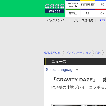
バックナンバー
リリース送付先
PS5
モバイル
eスポーツ
クラウド
PS
GAME Watch
プレイステーション
PS4
ニュース
Select Language
▼
「GRAVITY DAZ
PS4版の体験プレイ、コラボ