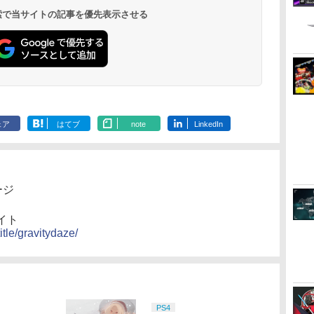
 検索で当サイトの記事を優先表示させる
ェア
はてブ
note
LinkedIn
ージ
サイト
itle/gravitydaze/
PS4