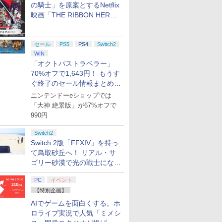
の騎士」を原案とするNetflix
映画「THE RIBBON HERO
リボンヒーロー」本日配信開
始
セール
PS5
PS4
Switch2
WIN
「オクトパストラベラー」
70%オフで1,643円！ もうす
ぐ終了のセール情報まとめ
【8月8日更新】
ニンテンドーeショップでは
「大神 絶景版」が67%オフで
990円
Switch2
Switch 2版「FFXIV」を持っ
て鳥取砂丘へ！ リアル・サ
ゴリー砂漠で光の戦士になっ
てみた
PC
イベント
【特別企画】
AIでゲームを面白くする。ホ
ロライブ実況で人気「ミメシ