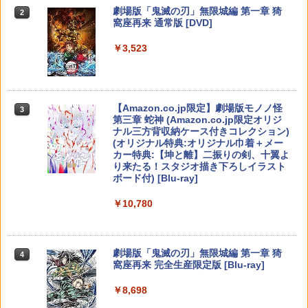
【純正品】Xbox ワイヤレス コントロー
タートダッシュセット)
フィルム ガラスフィルム 本体 保護 フィ
2
スプラトゥーン レイダース -Switch2
劇場版「鬼滅の刃」無限城編 第一章 猗
Beast of Reincarnation -PS5 【特典】
ラー (ロボット ホワイト)
2
2
ルム シート 液晶保護 ガラス スチーム ス
2
￥320
窩座再来 通常版 [DVD]
プロダクトコード 封入
チームデック OLED スチームデック LC
￥7,623
￥6,447
D ガイド枠 指紋防止
￥7,681
￥3,523
￥7,286
【特典】ファイナルファンタジー レゾナ
￥998
3
【中古】【Blu−ray】ファイナルファン
3
ンス PS5版(【初回封入特典】魔導船＆
ゼルダの伝説 ブレス オブ ザ ワイルド
タジーVII アドベントチルドレン コン
3
かけだし騎士の応援パック・かけだし騎
【純正品】Xbox ワイヤレス コントロー
Nintendo Switch 2 Edition
プリート 初回限定版 PS3版「ファイ
3
士のスタートダッシュパック)
ラー (カーボンブラック)
ナルファンタジーXIII」体験版・スリー
Nintendo Switch 2(日本語・国内専用)
【Amazon.co.jp限定】劇場版モノノ怪
【純正品】ディスクドライブ(CFI-ZDD1
3
3
3
Nintendo Switch2 専用 スリムハードポ
ブケース付 / アニメ
￥7,680
3
第三章 蛇神 (Amazon.co.jp限定オリジ
J) PlayStation 5
￥6,526
ーチ 収納ケース ハードケース ポーチ 収
￥8,020
ナル三方背収納ケース付きコレクション)
￥55,491
納バッグ 耐衝撃 スイッチ2 キャリングケ
￥540
(オリジナル特典:オリジナル巾着＋メー
￥11,849
ース 軽量 ◇ALW-PU-001
カー特典:【坤と離】二振りの剣、十翼よ
り来たる！スタジオ描き下ろしイラスト
【特典】MARVEL Tōkon: Fighting So
￥1,680
任天堂 【Switch2】ゼルダの伝説 ブレス
【純正品】Xbox 充電式バッテリー + US
4
4
4
ボード付) [Blu-ray]
uls(【早期購入封入特典】ロビーのアイ
オブ ザ ワイルド Nintendo Switch 2 Ed
B-C ケーブル
【中古】うどんの国の金色毛鞠 第一巻/
4
テムセット)
【純正品】DualSense ワイヤレスコン
ition [NXS-P-AAAAH NSW2 ゼルダノデ
ニンテンドープリペイド番号 9000円|オ
4
Blu−ray Disc/VPXY-71489
4
￥10,780
トローラー ミッドナイト ブラック(CFI-
ンセツ ブレス オブ ザ ワイルド]
ンラインコード版
￥2,618
ZCT2J01)
￥6,782
[Switch 2] ぽこ あ ポケモン エキスパン
￥749
4
ションパス（ダウンロード版）※3,200
￥7,710
￥9,000
￥10,737
ポイントまでご利用可
劇場版「鬼滅の刃」無限城編 第一章 猗
4
窩座再来 完全生産限定版 [Blu-ray]
【特典】トゥームレイダー：レガシー・
￥4,400
【国内正規品】Thrustmaster スラスト
5
5
オブ・アトランティス(【早期購入同梱特
マスター TH8S シフター - PC、PS4、P
鬼武者 Way of the Sword 【Switch2】
【送料無料】劇場版「鬼滅の刃」無限城
ニンテンドープリペイド番号 5000円|オ
5
5
5
￥8,698
典】コスチューム「ララ・クロフト・サ
【純正品】DualSense ワイヤレスコン
S5、PS5 Pro、Xbox One、Xbox Serie
POT-P-ABNMA
編 第一章 猗窩座再来(通常版)【Blu-ra
ンラインコード版
5
バイバー(仮)」（ゲーム内コンテンツ）)
トローラー(CFI-ZCT2J)
s X|S 対応の高精度 H パターン シフター
y】/アニメーション[Blu-ray]【返品種別