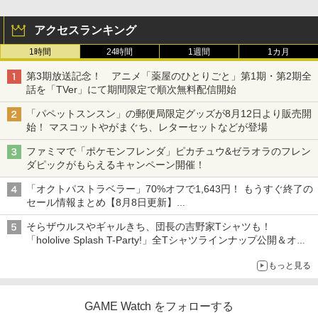
アクセスランキング
1時間
24時間
1週間
1カ月
第3期放送記念！ アニメ「薬屋のひとりごと」第1期・第2期全
話を「TVer」にて期間限定で順次無料配信開始
「パペットスンスン」の郵便局限定グッズが8月12日より販売開
始！ マスコットやがまぐち、レターセットなどが登場
ファミマで「ポケモンフレンダ」ピカチュウ&ゼラオラのフレン
ダピックがもらえるキャンペーン開催！
「オクトパストラベラー」70%オフで1,643円！ もうすぐ終了の
セール情報まとめ【8月8日更新】
ニンテンドーeショップでは「大神 絶景版」が67%オフで990円
そらザウルスやギャルきち、団長の吉野家Tシャツも！
「hololive Splash T-Party!」全Tシャツラインナップ公開＆オン
ライン販売開始
もっと見る
GAME Watch をフォローする