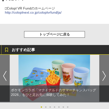
□Colopl VR Fundのホームページ
http://coloplnext.co.jp/coloplvrfund/ja/
トップページに戻る
おすすめ記事
ポケモンコラボ「マクドナルドのサマーチャンスバッグ
2026」をひと足お先に体験してみた！
●
●
●
●
●
●
●