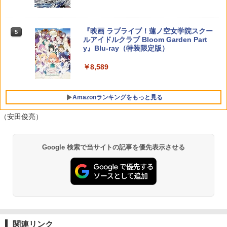
A】
レトロフリーク レッド×ホワイト ( レト
￥7,730
￥5,000
5
￥7,012
￥10,737
￥14,141
ロゲーム互換機 )（ コントローラーアダ
プターセット ）CY-RF-RW HDMI出力 ど
￥4,400
『映画 ラブライブ！蓮ノ空女学院スクー
5
こでもセーブ 互換機種 FC SFC SNES G
ルアイドルクラブ Bloom Garden Part
B GBC GBA MD GEN PCE TG-16 PCE
y』Blu-ray（特装限定版）
SG
￥8,589
￥25,300
Amazonランキングをもっと見る
（安田俊亮）
Google 検索で当サイトの記事を優先表示させる
関連リンク