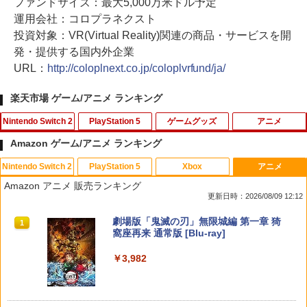
ファンドサイズ：最大5,000万米ドル予定
運用会社：コロプラネクスト
投資対象：VR(Virtual Reality)関連の商品・サービスを開
発・提供する国内外企業
URL：
http://coloplnext.co.jp/coloplvrfund/ja/
楽天市場 ゲーム/アニメ ランキング
Nintendo Switch 2
PlayStation 5
ゲームグッズ
アニメ
Amazon ゲーム/アニメ ランキング
Nintendo Switch 2
PlayStation 5
Xbox
アニメ
ホリ ワイヤレスホリパッド TURBO for
シティーズ：スカイライン リマスター
PS Vita 2000 アナログスティック・スラ
【中古】おそ松さん 第五松（初回生産
1
1
1
1
Amazon アニメ 販売ランキング
Nintendo Switch 2 ルビーマゼンタ [N
ジャパン・スペシャル・エディション
イドパッド修理用基板 部品 パーツ L R
限定版 Blu-ray DISC）/Blu−ray Dis
更新日時：2026/08/09 12:12
SX-134]
互換 黒 ブラック オリジナルウエス スラ
c/EYXA-10744
イドパッド
￥5,591
スプラトゥーン レイダース|オンライン
PlayStation 5 デジタル・エディション
【純正品】Xbox ワイヤレス コントロー
劇場版「鬼滅の刃」無限城編 第一章 猗
1
1
1
1
￥7,580
￥272
コード版
日本語専用 Console Language: Japan
ラー + USB-C® ケーブル
窩座再来 通常版 [Blu-ray]
￥750
ese only (CFI-2200B01)
￥5,832
￥8,300
￥3,982
￥55,000
RIDE 6
【特典】ドラゴンクエストモンスターズ
猫物語 黒 つばさファミリー 上・下 セッ
2
2
2
4 枯れ木の国のビアンカ・フローラ S
＼マラソン限定★エントリーでP10倍／S
ト 全巻 完全生産限定版 物語シリーズ
2
witch2版(【早期購入封入特典】冒険ス
team Deck OLED / LCD フィルム 保護
【Blu-ray】
￥5,901