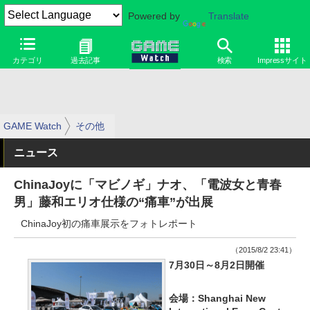
Powered by
Translate
カテゴリ
過去記事
検索
Impressサイト
GAME Watch
その他
ニュース
ChinaJoyに「マビノギ」ナオ、「電波女と青春
男」藤和エリオ仕様の“痛車”が出展
ChinaJoy初の痛車展示をフォトレポート
（2015/8/2 23:41）
7月30日～8月2日開催
会場：Shanghai New