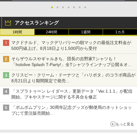
●
●
●
●
●
●
●
￥8,800
アクセスランキング
1時間
24時間
1週間
1カ月
マクドナルド、マックデリバリーの朝マックの最低注文料金が
500円値上げ。8月18日より1,500円から受付
そらザウルスやギャルきち、団長の吉野家Tシャツも！
「hololive Splash T-Party!」全Tシャツラインナップ公開＆オン
ライン販売開始
クリスピー・クリーム・ドーナツと「ハリポタ」のコラボ商品が
8月21日より期間限定で発売
組分け帽子ドーナツなど見た目も楽しい商品が登場
「スプラトゥーン レイダース」更新データ「Ver.1.1.1」が配信
開始。ブキやステージに関する不具合を修正
「ポムポムプリン」30周年記念グッズが郵便局のネットショッ
プにて受注販売開始
「おもちもちもちクッション」など今年だけの限定商品が登場
もっと見る