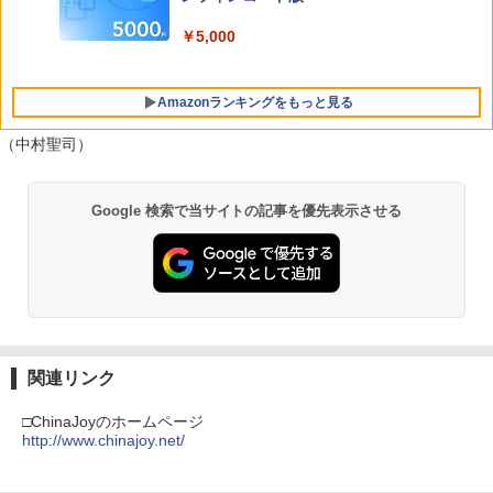
Nintendo 対応 スイッチ スイッチツー
￥5,080
￥5,535
シンプル ミニマル PUレザー 革 カバー
￥5,742
￥5,000
ポーチ ストラップ付属 オシャレ ソフト
収納 ガジェットケース クリスマス ギフ
ト プレゼント 送料無料
Amazonランキングをもっと見る
￥3,480
（中村聖司）
PlayStation 5 デジタル・エディション
【純正品】Xbox ワイヤレス コントロー
【Amazon.co.jp限定】劇場版モノノ怪
1
1
1
Google 検索で当サイトの記事を優先表示させる
日本語専用 Console Language: Japan
ラー + USB-C® ケーブル
第三章 蛇神 (Amazon.co.jp限定オリジ
ese only (CFI-2200B01)
ナル三方背収納ケース付きコレクション)
(オリジナル特典:オリジナル巾着＋メー
￥8,300
カー特典:【坤と離】二振りの剣、十翼よ
￥55,000
り来たる！スタジオ描き下ろしイラスト
ボード付) [Blu-ray]
【純正品】Xbox ワイヤレス コントロー
2
￥10,780
Beast of Reincarnation -PS5 【特典】
ラー (ロボット ホワイト)
2
プロダクトコード 封入
関連リンク
￥7,681
￥7,286
□ChinaJoyのホームページ
劇場版「鬼滅の刃」無限城編 第一章 猗
2
http://www.chinajoy.net/
窩座再来 通常版 [Blu-ray]
【純正品】Xbox 充電式バッテリー + US
3
￥3,964