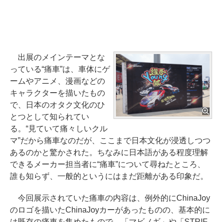
出展のメインテーマとな
っている“痛車”は、車体にゲ
ームやアニメ、漫画などの
キャラクターを描いたもの
で、日本のオタク文化のひ
とつとして知られてい
る。“見ていて痛々しいクル
マ”だから痛車なのだが、ここまで日本文化が浸透しつつ
あるのかと驚かされた。ちなみに日本語がある程度理解
できるメーカー担当者に“痛車”について尋ねたところ、
誰も知らず、一般的というにはまだ距離がある印象だ。
今回展示されていた痛車の内容は、例外的にChinaJoy
のロゴを描いたChinaJoyカーがあったものの、基本的に
は既存の痛車を集めたもので、「マビノギ」や「STRIF