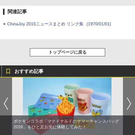
B-C ケーブル
【純正品】ディスクドライブ(CFI-ZDD1
3
J) PlayStation 5
関連記事
￥2,618
￥11,849
ChinaJoy 2015ニュースまとめ リンク集
(1970/01/01)
劇場版「鬼滅の刃」無限城編 第一章 猗
3
窩座再来 通常版 [DVD]
【純正品】Xbox ワイヤレス コントロー
4
￥3,523
【純正品】DualSense ワイヤレスコン
ラー (カーボンブラック)
4
トローラー ミッドナイト ブラック(CFI-
トップページに戻る
ZCT2J01)
￥8,020
￥10,737
劇場版「鬼滅の刃」無限城編 第一章 猗
4
おすすめ記事
窩座再来 完全生産限定版 [Blu-ray]
【純正品】Xbox Elite ワイヤレス コン
5
トローラー Series 2 Core Edition (ホワ
￥8,698
【純正品】DualSense ワイヤレスコン
イト)
5
トローラー(CFI-ZCT2J)
￥18,500
￥10,737
【Amazon.co.jp限定】劇場版モノノ怪
5
第三章 蛇神 (オリジナル特典:オリジナル
ポケモンコラボ「マクドナルドのサマーチャンスバッグ
巾着＋メーカー特典:【坤と離】二振りの
剣、十翼より来たる！スタジオ描き下ろ
2026」をひと足お先に体験してみた！
しイラストボード付) [DVD]