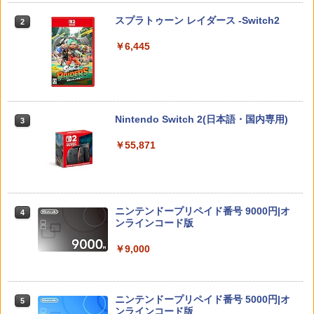
2
フト 1週間保証【中古】
￥4,032
スプラトゥーン レイダース -Switch2
2
￥3,980
￥1,200
￥3,296
￥6,445
空飛ぶゆうれい船【Blu-ray】 [ 石ノ森章
3
スクウェア・エニックス ドラゴンクエス
太郎 ]
3
Nintendo Switch2 専用 NGC+USB ハブ
3
トXI 過ぎ去りし時を求めて S【Switch
[メール便OK]【新品】【PS5】メタファ
3
冷却ファン付き ゲームキューブコントロ
2】 POTPAANVA [POTPAANVA]
ー：リファンタジオ［PS5版］[在庫品]
￥4,400
ーラー 接続 USB ハブ スイッチ2 アクセ
サリー 周辺機器 SWITCH2 ◇AL-NS257
Nintendo Switch 2(日本語・国内専用)
3
￥4,920
￥4,050
1【メール便】
￥55,871
￥2,580
映画『THE FIRST SLAM DUNK』 STAN
4
ドラゴンクエストXI 過ぎ去りし時を求
DARD EDITION【4K ULTRA HD】（早
4
【中古】PS5ソフト アサシン クリード
めて S Switch2版
期予約特典なし） [ 井上雄彦 ]
4
シャドウズ スタンダードエディション
任天堂 amiibo マンタロー スプラトゥー
4
【佐々店】
ニンテンドープリペイド番号 9000円|オ
￥4,930
￥5,280
4
ンシリーズ ※大量購入時には納期にお時
ンラインコード版
間がかかる場合があります
￥5,000
￥9,000
￥2,600
【当店独自で＋P10倍★要エントリー】
【特典】攻殻機動隊 SAC_2045 最後の
5
5
【中古】[Switch2] ドラゴンクエストVII
人間(特装限定版)【Blu-ray】(第1弾・第
【特典】METAL GEAR SOLID : MASTE
Reimagined(ドラクエ7 リイマジンド)
2弾キービジュアル使用ステッカーセッ
5
R COLLECTION Vol.2 PS5版(【早期購
スクウェア・エニックス(20260205)
ト(2枚1セット・袋入れ)) [ 士郎正宗 ]
ニンテンドープリペイド番号 5000円|オ
5
Switch2 ケース レザーケース スイッチ2
5
入封入特典】DLCチラシ)
ンラインコード版