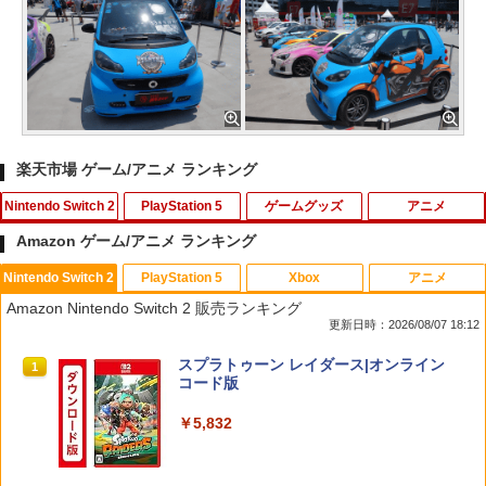
楽天市場 ゲーム/アニメ ランキング
Nintendo Switch 2
PlayStation 5
ゲームグッズ
アニメ
Amazon ゲーム/アニメ ランキング
Nintendo Switch 2
PlayStation 5
Xbox
アニメ
【新品】Switch2 eFootball Kick-Off!
[メール便OK]【新品】【PS5】CRYSTA
GBC用 レトロコレクションケース 5枚
【中古】アナと雪の女王 MovieNEX [ブ
1
1
1
1
Amazon Nintendo Switch 2 販売ランキング
【メール便】
R -クライスタ- ［PS5版］[在庫品]
ゲームボーイ ソフト ケース ゲーム 収納
ルーレイ+DVD+デジタルコピー（クラウ
更新日時：2026/08/07 18:12
ケース 高透明 簡単組立 PP素材 日本製 3
ド対応）+MovieNEXワールド] [Blu-ray]
Aカンパニー RCC-GBCASE-5P 【メー
￥3,800
￥2,560
スプラトゥーン レイダース|オンライン
ル便送料無料】
1
￥1,100
コード版
￥880
￥5,832
テーブルモード専用 ポータブルUSBハブ
【SQUARE ENIX】【中古品】スクウェ
機動戦士ガンダムSEED FREEDOM(通常
2
2
2
スタンド 2ポート for Nintendo Switch
ア・エニックス『ドラゴンクエストVII R
版)【Blu-ray】 [ 矢立肇 ]
2
eimagined』ELJM-30807 PS5 ゲームソ
3DO ファイアボール【新品】