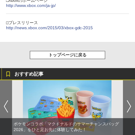
がんばれゴエモン大集合！ PS5版
￥7,150
【国内正規品】Thrustmaster スラスト
□Xboxのホームページ
5
5
マスター TH8S シフター - PC、PS4、P
http://www.xbox.com/ja-jp/
ニンテンドープリペイド番号 5000円|オ
5
￥8,698
【純正品】DualSense ワイヤレスコン
S5、PS5 Pro、Xbox One、Xbox Serie
￥4,890
ンラインコード版
5
トローラー(CFI-ZCT2J)
s X|S 対応の高精度 H パターン シフター
【楽天ブックス限定全巻購入特典】逃げ
□プレスリリース
￥5,000
5
￥10,737
￥14,141
上手の若君 12 (完全生産限定版)【Blu-
http://news.xbox.com/2015/03/xbox-gdc-2015
ray】(描き下ろしイラスト(時行 B)使用
『映画 ラブライブ！蓮ノ空女学院スクー
5
A3タペストリー+アクリルキーホルダー)
ルアイドルクラブ Bloom Garden Part
[ 松井優征 ]
y』Blu-ray（特装限定版）
￥7,150
トップページに戻る
￥8,589
おすすめ記事
ポケモンコラボ「マクドナルドのサマーチャンスバッグ
2026」をひと足お先に体験してみた！