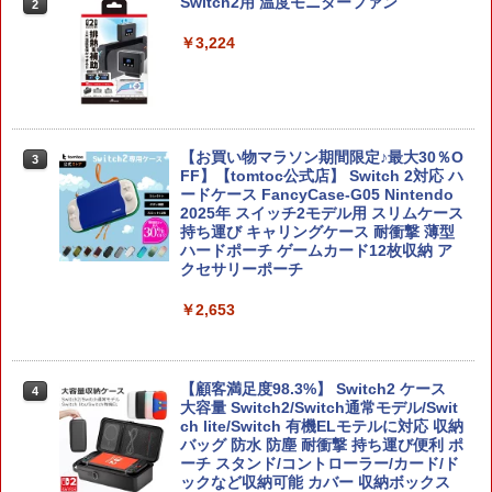
Switch2用 温度モニターファン
2
￥3,224
【お買い物マラソン期間限定♪最大30％O
3
FF】【tomtoc公式店】 Switch 2対応 ハ
ードケース FancyCase-G05 Nintendo
2025年 スイッチ2モデル用 スリムケース
持ち運び キャリングケース 耐衝撃 薄型
ハードポーチ ゲームカード12枚収納 ア
クセサリーポーチ
￥2,653
【顧客満足度98.3%】 Switch2 ケース
4
大容量 Switch2/Switch通常モデル/Swit
ch lite/Switch 有機ELモテルに対応 収納
バッグ 防水 防塵 耐衝撃 持ち運び便利 ポ
ーチ スタンド/コントローラー/カード/ド
ックなど収納可能 カバー 収納ボックス