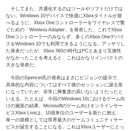
そしてまた、共通化するのはツールやソフトだけでは
ない。Windows 10デバイスで快適にXboxタイトルが遊
べるように、Xbox Oneコントローラーをワイヤレスで繋
ぐための「Wireless Adapter」を発表した。これでXbox
Oneコントローラーのみならず、多くのXbox Oneデバイ
スをWindows 10でも利用できるようになる。アッサリし
た発表だったが、Xbox 360の時代はPCとあまり互換性
がなかったことを考えると、これはかなりインパクトの
大きな発表だ。
今回のSpencer氏の発表はまさにビジョンの提示で、
具体的な内容についてはすべて後のセッションに譲る形
になっていたが、非常に興奮度の高いないようだったと
いえる。たとえば、今回のWindows 10におけるゲーム向
けの施策の結果、Microsoftのゲーム向けオンラインサー
ビスXbox Liveは、10億単位のユーザーを新たに抱え、
単一の規模としては世界最大のゲームコミュニティサー
ビスが誕生することになる。これはXboxユーザーにとっ