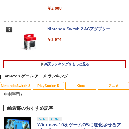
￥2,880
Nintendo Switch 2 ACアダプター
5
￥3,974
楽天ランキングをもっと見る
Amazon ゲーム/アニメ ランキング
Nintendo Switch 2
PlayStation 5
Xbox
アニメ
鬼エイム 指サック ゲーム スマホ ゲーミ
劇場版「鬼滅の刃」無限城編 第一章 猗
1
1
（中村聖司）
ング FPS 音ゲー 荒野行動 PUBG Apex
窩座再来(通常版)【Blu-ray】 [ 吾峠呼世
CoD 高感度 銀繊維 手汗対策 鬼サック 6
晴 ]
個入り
編集部のおすすめ記事
スプラトゥーン レイダース|オンライン
PlayStation 5 デジタル・エディション
【純正品】Xbox ワイヤレス コントロー
劇場版「鬼滅の刃」無限城編 第一章 猗
1
1
1
1
￥3,960
コード版
日本語専用 Console Language: Japan
ラー + USB-C® ケーブル
窩座再来 通常版 [Blu-ray]
￥1,280
ese only (CFI-2200B01)
WIN
X ONE
￥5,832
￥8,300
￥3,982
Windows 10をゲームOSに進化させるア