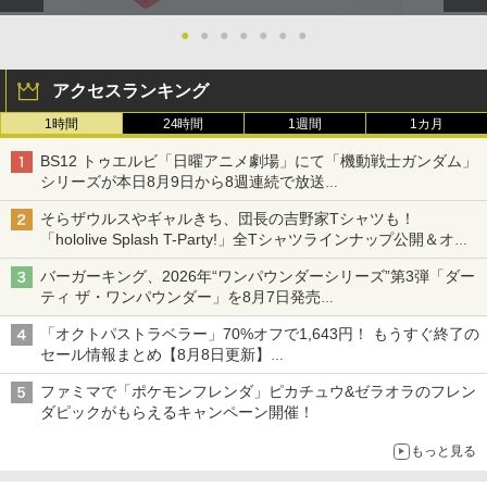
●
●
●
●
●
●
●
アクセスランキング
1時間
24時間
1週間
1カ月
BS12 トゥエルビ「日曜アニメ劇場」にて「機動戦士ガンダム」
シリーズが本日8月9日から8週連続で放送
初回は「機動戦士ガンダム【HDリマスター版】」
そらザウルスやギャルきち、団長の吉野家Tシャツも！
「hololive Splash T-Party!」全Tシャツラインナップ公開＆オン
ライン販売開始
バーガーキング、2026年“ワンパウンダーシリーズ”第3弾「ダー
ティ ザ・ワンパウンダー」を8月7日発売
「特製ガーリックマヨソース」を使用した超大型チーズバーガー
「オクトパストラベラー」70%オフで1,643円！ もうすぐ終了の
セール情報まとめ【8月8日更新】
ニンテンドーeショップでは「大神 絶景版」が67%オフで990円
ファミマで「ポケモンフレンダ」ピカチュウ&ゼラオラのフレン
ダピックがもらえるキャンペーン開催！
もっと見る