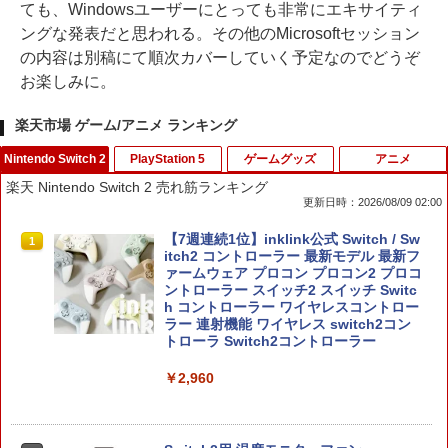
ても、Windowsユーザーにとっても非常にエキサイティ
ングな発表だと思われる。その他のMicrosoftセッション
の内容は別稿にて順次カバーしていく予定なのでどうぞ
お楽しみに。
楽天市場 ゲーム/アニメ ランキング
Nintendo Switch 2
PlayStation 5
ゲームグッズ
アニメ
楽天 Nintendo Switch 2 売れ筋ランキング
更新日時：2026/08/09 02:00
【7週連続1位】inklink公式 Switch / Sw
1
itch2 コントローラー 最新モデル 最新フ
ァームウェア プロコン プロコン2 プロコ
ントローラー スイッチ2 スイッチ Switc
h コントローラー ワイヤレスコントロー
ラー 連射機能 ワイヤレス switch2コン
トローラ Switch2コントローラー
￥2,960