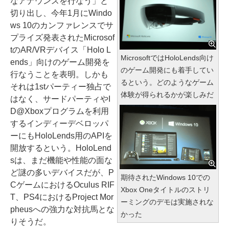
なアナウンスを行なう」と
切り出し、今年1月にWindo
ws 10のカンファレンスでサ
プライズ発表されたMicrosof
tのAR/VRデバイス「Holo L
MicrosoftではHoloLends向け
ends」向けのゲーム開発を
のゲーム開発にも着手してい
行なうことを表明。しかも
るという。どのようなゲーム
それは1stパーティー独占で
体験が得られるかが楽しみだ
はなく、サードパーティやI
D@Xboxプログラムを利用
するインディーデベロッパ
ーにもHoloLends用のAPIを
開放するという。HoloLend
sは、まだ機能や性能の面な
ど謎の多いデバイスだが、P
期待されたWindows 10での
CゲームにおけるOculus RIF
Xbox Oneタイトルのストリ
T、PS4におけるProject Mor
ーミングのデモは実施されな
pheusへの強力な対抗馬とな
かった
りそうだ。