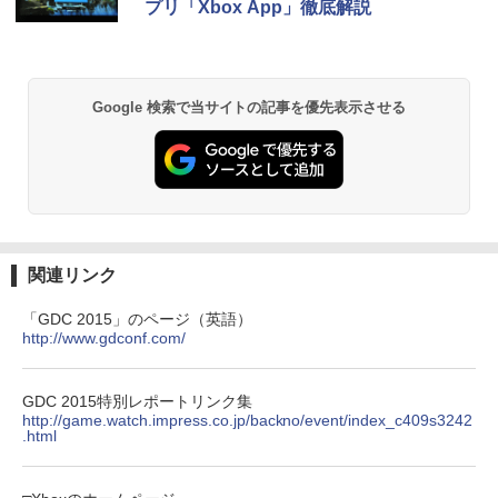
￥55,000
プリ「Xbox App」徹底解説
【中古】【開封品】青春ブタ野郎はサン
2
【中古】 ドラゴンボール Sparking！
タクロースの夢を見ない 1 [完全生産限
2
ZERO／PS5
定版]＜Blu-ray＞（代引き不可）6552
【純正品】Xbox ワイヤレス コントロー
2
スプラトゥーン レイダース -Switch2
劇場版「鬼滅の刃」無限城編 第一章 猗
Beast of Reincarnation -PS5 【特典】
ラー (ロボット ホワイト)
2
2
2
￥2,783
￥4,000
窩座再来 通常版 [DVD]
プロダクトコード 封入
Google 検索で当サイトの記事を優先表示させる
￥6,449
￥7,681
￥3,523
￥7,286
【楽天ブックス限定全巻購入特典】逃げ
3
70年代風ロボットアニメ ゲッP-X PS5
上手の若君 9 (完全生産限定版)【Blu-r
3
版
【純正品】Xbox ワイヤレス コントロー
ay】(描き下ろしイラスト(時行 B)使用 A
3
ラー (カーボンブラック)
3タペストリー+アクリルキーホルダー) [
Nintendo Switch 2(日本語・国内専用)
【Amazon.co.jp限定】劇場版モノノ怪
【純正品】ディスクドライブ(CFI-ZDD1
3
3
3
松井優征 ]
￥3,878
第三章 蛇神 (Amazon.co.jp限定オリジ
J) PlayStation 5
￥8,020
ナル三方背収納ケース付きコレクション)
関連リンク
￥55,491
￥7,150
(オリジナル特典:オリジナル巾着＋メー
￥11,980
カー特典:【坤と離】二振りの剣、十翼よ
「GDC 2015」のページ（英語）
り来たる！スタジオ描き下ろしイラスト
http://www.gdconf.com/
【中古】REANIMAL(リアニマル)ソフト:
【純正品】Xbox 充電式バッテリー + US
4
4
ボード付) [Blu-ray]
プレイステーション5ソフト／アクショ
B-C ケーブル
【楽天ブックス限定全巻購入特典+先着
4
ン・ゲーム
【純正品】DualSense ワイヤレスコン
ニンテンドープリペイド番号 9000円|オ
4
特典】逃げ上手の若君 7 (完全生産限定
4
￥10,780
トローラー ミッドナイト ブラック(CFI-
ンラインコード版
版)【Blu-ray】(描き下ろしイラスト(時
GDC 2015特別レポートリンク集
￥2,618
ZCT2J01)
￥3,930
行 B)使用 A3タペストリー+アクリルキ
http://game.watch.impress.co.jp/backno/event/index_c409s3242
.html
ーホルダー+和紙風ステッカーシート) [
￥9,000
￥10,737
松井優征 ]
劇場版「鬼滅の刃」無限城編 第一章 猗
4
窩座再来 完全生産限定版 [Blu-ray]