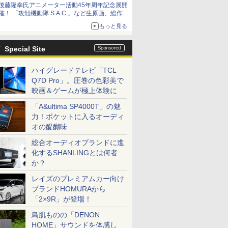
後藤隆幸氏アニメーター活動45年周年記念展開
催！ 「攻殻機動隊 S.A.C.」など生原画、総作画
監督修正が展示
もっと見る
Special Site
ハイグレードテレビ「TCL
Q7D Pro」。圧巻の色彩美で
映画＆ゲームが極上体験に
「A&ultima SP4000T」の魅
力！ポケットに入るオーディ
オの醍醐味
総合オーディオブランドに進
化するSHANLINGとは何者
か？
レイズのプレミアムカー向け
ブランドHOMURAから
「2×9R」が登場！
鳥肌ものの「DENON
HOME」サウンドを体感し