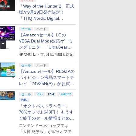
イベント
「Way of the Hunter 2」正式
版が9月29日発売決定！
「THQ Nordic Digital
Showcase 2026」まとめ
セール
ハード
【Amazonセール】LGの
VESA Dual Mode対応ゲーミ
ングモニター「UltraGear
27G850A-B」がお買い得！
4K/240Hz・フルHD/480Hz対応
セール
ハード
【Amazonセール】REGZAの
ハイビジョン液晶スマートテ
レビ「24V35N(A)」がお買い
得！
セール
PS5
PS4
Switch2
WIN
「オクトパストラベラー」
70%オフで1,643円！ もうす
ぐ終了のセール情報まとめ
【8月8日更新】
ニンテンドーeショップでは
「大神 絶景版」が67%オフで