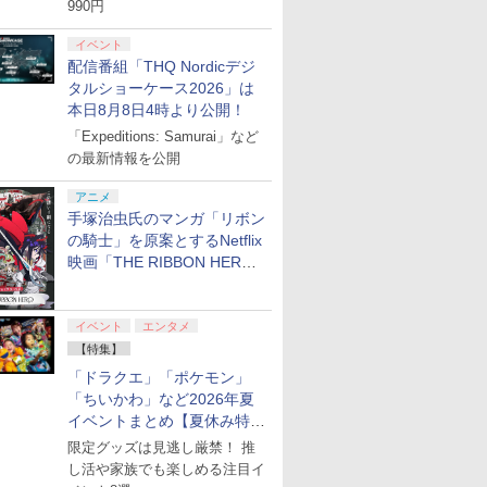
990円
イベント
配信番組「THQ Nordicデジ
タルショーケース2026」は
本日8月8日4時より公開！
「Expeditions: Samurai」など
の最新情報を公開
アニメ
手塚治虫氏のマンガ「リボン
の騎士」を原案とするNetflix
映画「THE RIBBON HERO
リボンヒーロー」本日配信開
始
イベント
エンタメ
【特集】
「ドラクエ」「ポケモン」
「ちいかわ」など2026年夏
イベントまとめ【夏休み特
集】
限定グッズは見逃し厳禁！ 推
し活や家族でも楽しめる注目イ