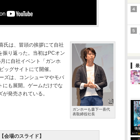
喜氏は、冒頭の挨拶にて自社
を振り返った。当初はPCオン
5月に自社イベント「ガンホ
最
京ビッグサイトにて開催。
」シリーズは、コンシューマやモバ
トにも展開。ゲームだけでな
ズが発売されている。
ガンホーも森下一喜代
表取締役社長
【会場のスライド】