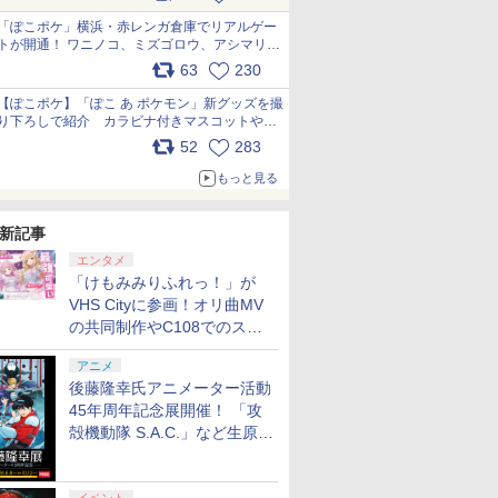
pic.x.com/81MuXGahVM
「ぽこポケ」横浜・赤レンガ倉庫でリアルゲー
トが開通！ ワニノコ、ミズゴロウ、アシマリ登
場シーンをレポート pic.x.com/LDgEByVl6D
63
230
【ぽこポケ】「ぽこ あ ポケモン」新グッズを撮
り下ろしで紹介 カラビナ付きマスコットやス
クエアポーチが仲間入り
52
283
pic.x.com/XmVAgBxaW5
もっと見る
新記事
エンタメ
「けもみみりふれっ！」が
VHS Cityに参画！オリ曲MV
の共同制作やC108でのスペ
シャルコラボ広告を掲出
アニメ
後藤隆幸氏アニメーター活動
45年周年記念展開催！ 「攻
殻機動隊 S.A.C.」など生原
画、総作画監督修正が展示