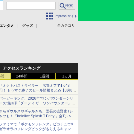
Impress サイト
全カテゴリ
エンタメ
グッズ
アクセスランキング
時間
24時間
1週間
1カ月
「オクトパストラベラー」70%オフで1,643
円！ もうすぐ終了のセール情報まとめ【8月8日
更新】
バーガーキング、2026年“ワンパウンダーシリ
ニンテンドーeショップでは「大神 絶景版」が
ーズ”第3弾「ダーティ ザ・ワンパウンダー」を
67%オフで990円
8月7日発売
そらザウルスやギャルきち、団長の吉野家Tシ
「特製ガーリックマヨソース」を使用した超大
ャツも！「hololive Splash T-Party!」全Tシャツ
型チーズバーガー
ラインナップ公開＆オンライン販売開始
ファミマで「ポケモンフレンダ」ピカチュウ&
ゼラオラのフレンダピックがもらえるキャンペ
ーン開催！