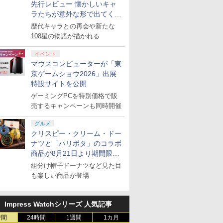
先行レビュー 懐かしいキャ
ラたちが意外な形で出てくる
シリーズ完全新作！
歴代キャラとの再会や新たな
108星の物語が描かれる
イベント
マウスコンピューターが「東
京ゲームショウ2026」出展
特設サイトを公開
ゲーミングPCを特別価格で販
売するキャンペーンも同時開催
グルメ
クリスピー・クリーム・ドー
ナツと「ハリポタ」のコラボ
商品が8月21日より期間限定
で発売
組分け帽子ドーナツなど見た目
も楽しい商品が登場
Impress Watchシリーズ 人気記事
時間
24時間
1週間
1カ月