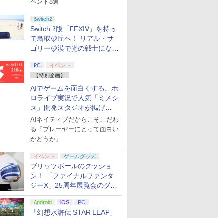
ベント8選
Switch2
Switch 2版「FFXIV」を持っ
て鳥取砂丘へ！ リアル・サ
ゴリー砂漠で光の戦士になっ
てみた
PC
イベント
【特別企画】
AIでゲームを面白くする。ホ
ロライブ実況で人気「ミメシ
ス」開発スタジオが掲げ
る“AI活用の信念”とは？【講
AIネイティブだからこそこだわ
演レポート】
る「プレーヤーにとって面白い
かどうか」
イベント
ゲームグッズ
ブリッツボールのクッショ
ン！ 「ファイナルファンタ
ジーX」25周年展覧会のグッ
ズ情報が公開
Android
iOS
PC
「幻想水滸伝 STAR LEAP」