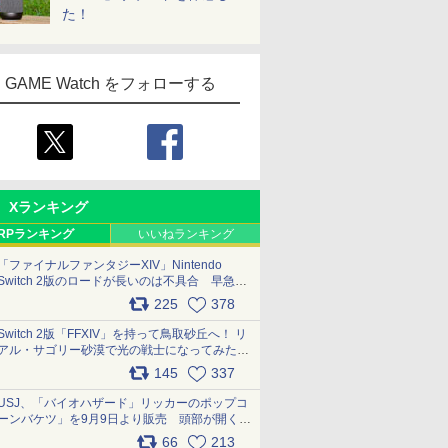
た！
GAME Watch をフォローする
Xランキング
RPランキング
いいねランキング
「ファイナルファンタジーXIV」Nintendo
Switch 2版のロードが長いのは不具合 早急に
アップデートできるよう対応中
225
378
pic.x.com/s9S3nRCAGa
Switch 2版「FFXIV」を持って鳥取砂丘へ！ リ
アル・サゴリー砂漠で光の戦士になってみた
pic.x.com/qyOfL2uv1n
145
337
USJ、「バイオハザード」リッカーのポップコ
ーンバケツ」を9月9日より販売 頭部が開く仕
組み。味は恐怖を堪のう「味噌フレーバー」
66
213