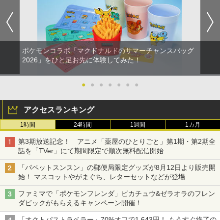
ポケモンコラボ「マクドナルドのサマーチャンスバッグ
2026」をひと足お先に体験してみた！
●
●
●
●
●
●
●
アクセスランキング
1時間
24時間
1週間
1カ月
第3期放送記念！ アニメ「薬屋のひとりごと」第1期・第2期全
話を「TVer」にて期間限定で順次無料配信開始
「パペットスンスン」の郵便局限定グッズが8月12日より販売開
始！ マスコットやがまぐち、レターセットなどが登場
ファミマで「ポケモンフレンダ」ピカチュウ&ゼラオラのフレン
ダピックがもらえるキャンペーン開催！
「オクトパストラベラー」70%オフで1,643円！ もうすぐ終了の