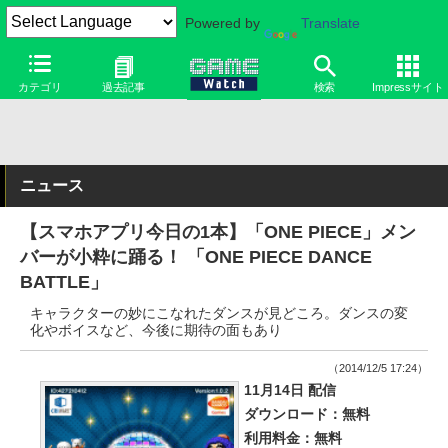
Powered by
Translate
カテゴリ
過去記事
検索
Impressサイト
ニュース
【スマホアプリ今日の1本】「ONE PIECE」メン
バーが小粋に踊る！ 「ONE PIECE DANCE
BATTLE」
キャラクターの妙にこなれたダンスが見どころ。ダンスの変
化やボイスなど、今後に期待の面もあり
（2014/12/5 17:24）
11月14日 配信
ダウンロード：無料
利用料金：無料