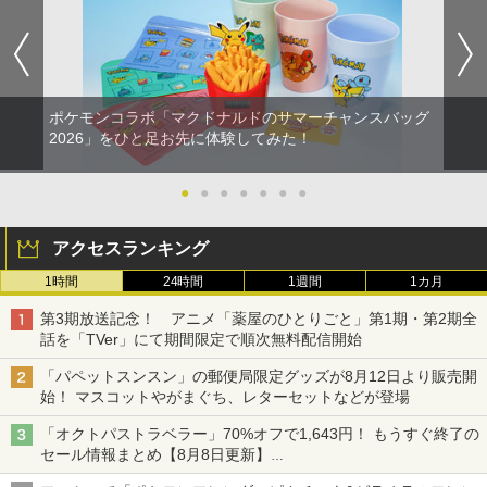
ポケモンコラボ「マクドナルドのサマーチャンスバッグ
2026」をひと足お先に体験してみた！
●
●
●
●
●
●
●
アクセスランキング
1時間
24時間
1週間
1カ月
第3期放送記念！ アニメ「薬屋のひとりごと」第1期・第2期全
話を「TVer」にて期間限定で順次無料配信開始
「パペットスンスン」の郵便局限定グッズが8月12日より販売開
始！ マスコットやがまぐち、レターセットなどが登場
「オクトパストラベラー」70%オフで1,643円！ もうすぐ終了の
セール情報まとめ【8月8日更新】
ニンテンドーeショップでは「大神 絶景版」が67%オフで990円