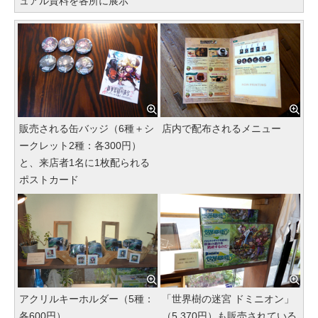
ュアル資料を各所に展示
販売される缶バッジ（6種＋シ
店内で配布されるメニュー
ークレット2種：各300円）
と、来店者1名に1枚配られる
ポストカード
アクリルキーホルダー（5種：
「世界樹の迷宮 ドミニオン」
各600円）
（5,370円）も販売されている