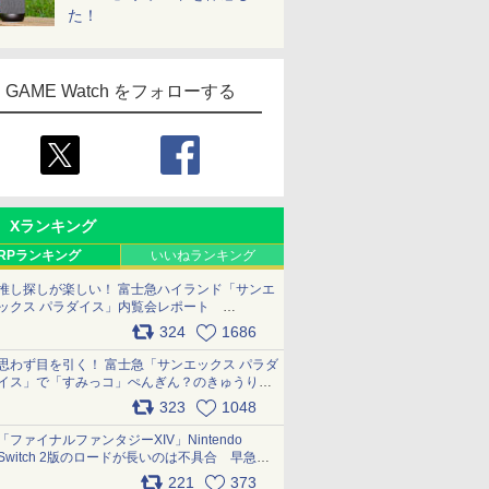
た！
GAME Watch をフォローする
Xランキング
RPランキング
いいねランキング
推し探しが楽しい！ 富士急ハイランド「サンエ
ックス パラダイス」内覧会レポート
pic.x.com/p718c0QB0k
324
1686
思わず目を引く！ 富士急「サンエックス パラダ
イス」で「すみっコ」ぺんぎん？のきゅうりド
ッグを食べてみた イラストそのままのメニュ
323
1048
ー化に挑戦。これが意外にもおいしい
pic.x.com/Kgl04hZaeg
「ファイナルファンタジーXIV」Nintendo
Switch 2版のロードが長いのは不具合 早急に
アップデートできるよう対応中
221
373