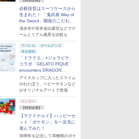
【特別企画】
必殺技音はスーツケースから
生まれた！ 「鬼武者 Way of
the Sword」開発のこだわり
を目撃！
清水寺や安井金比羅宮などでゲ
ームとリアル風景を比較も
アパレル
ゲームグッズ
本日発売
「ドラクエ」×ジェラピケ、
コラボ「GELATO PIQUE
encounters DRAGON
QUEST」第2弾が本日発売
アイスカップに入ったスライム
やわたぼう、ベビーサタンなど
がオリジナルアートで登場
エンタメ
【特別企画】
【マクドナルド】ハッピーセ
ット「ポケモン」を一足先に
遊んでみた！
30周年を記念して30種類のポケ