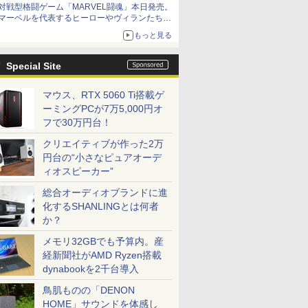
対戦型格闘ゲーム「MARVEL闘魂」本日発売。
アイスカップに入ったスライムやわたぼう、ベ
マーベルを代表するヒーローやヴィランたちが
ビーサタンなどがオリジナルアートで登場
登場
もっと見る
「GUILTY GEAR」などの格ゲーを手掛けるア
ークシステムワークスが開発
Special Site
マウス、RTX 5060 Ti搭載ゲ
ーミングPCが7万5,000円オ
フで30万円台！
クリエイティブが作った2万
円台の“小さなピュアオーデ
ィオスピーカー”
総合オーディオブランドに進
化するSHANLINGとは何者
か？
メモリ32GBでも予算内。産
経新聞社がAMD Ryzen搭載
dynabookを2千台導入
鳥肌ものの「DENON
HOME」サウンドを体感し