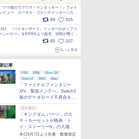
pic.x.com/s9S3nRCAGa
「ウマ娘のウマウマ！ケンタッキー！」フォト
レビュー カーネル・ゴルシのメッセージ入り
パッケージや描き下ろしトレカなどが登場
89
315
pic.x.com/PjnkR9vkXl
USJ、「バイオハザード」リッカーのポップコ
ーンバケツ」を9月9日より販売 頭部が開く仕
組み。味は恐怖を堪のう「味噌フレーバー」
65
207
pic.x.com/81MuXGahVM
もっと見る
新記事
PS5
PS4
Xbox SX
Switch2
WIN
Mac
「ファイナルファンタジー
XIV」緊急メンテへ。Switch2
版のデータロード不具合を最
適化
エンタメ
「キングダム ハーツ」のス
テッカーセットが映画「ト
イ・ストーリー5」の入場特
典として配布決定！
本日8月7日より先着・数量限定