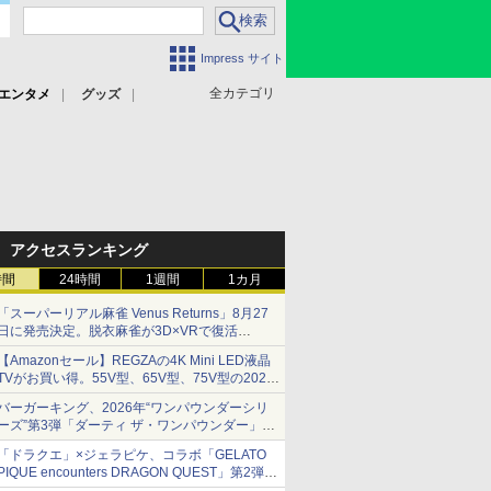
Impress サイト
全カテゴリ
エンタメ
グッズ
アクセスランキング
時間
24時間
1週間
1カ月
「スーパーリアル麻雀 Venus Returns」8月27
日に発売決定。脱衣麻雀が3D×VRで復活
発売から2週間は20%オフになるセールが実施
【Amazonセール】REGZAの4K Mini LED液晶
TVがお買い得。55V型、65V型、75V型の2026
年モデルがラインナップ
バーガーキング、2026年“ワンパウンダーシリ
ーズ”第3弾「ダーティ ザ・ワンパウンダー」を
8月7日発売
「ドラクエ」×ジェラピケ、コラボ「GELATO
「特製ガーリックマヨソース」を使用した超大
PIQUE encounters DRAGON QUEST」第2弾が
型チーズバーガー
本日発売