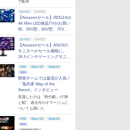
で配布
セール
ハード
【Amazonセール】REGZAの
4K Mini LED液晶TVがお買い
得。55V型、65V型、75V型
の2026年モデルがラインナ
セール
ハード
ップ
【Amazonセール】ASUSの
モニターがセール価格に。
26.5インチゲーミングモニタ
ー「ROG Strix OLED
PS5
Xbox SX
Switch2
XG27ACDMS」限定モデルも
WIN
お買い得
開発チームでは巌流が人気！
「鬼武者 Way of the
Sword」インタビュー
意識したのは「時代劇」の“静
と動”。過去作のオマージュに
ついても聞いた
PS5
Xbox SX
Switch2
WIN