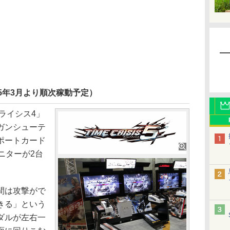
15年3月より順次稼動予定）
ライシス4」
ガンシューテ
ポートカード
ニターが2台
間は攻撃がで
きる」という
ダルが左右一