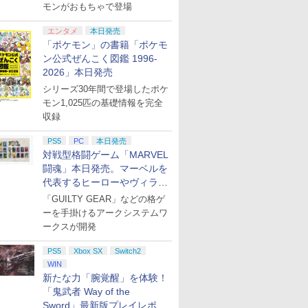
モンがおもちゃで登場
エンタメ
本日発売
「ポケモン」の書籍「ポケモ
ン公式ぜんこく図鑑 1996-
2026」本日発売
シリーズ30年間で登場したポケ
モン1,025匹の基礎情報を完全
収録
PS5
PC
本日発売
対戦型格闘ゲーム「MARVEL
闘魂」本日発売。マーベルを
代表するヒーローやヴィラン
たちが登場
「GUILTY GEAR」などの格ゲ
ーを手掛けるアークシステムワ
ークスが開発
PS5
Xbox SX
Switch2
WIN
新たな力「腕覚醒」を体験！
「鬼武者 Way of the
Sword」最新版プレイレポー