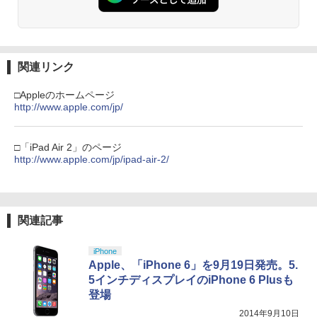
窩座再来 通常版 [Blu-ray]
￥3,964
【純正品】Xbox ワイヤレス コントロー
3
【純正品】ディスクドライブ(CFI-ZDD1
ラー (ロボット ホワイト)
3
J) PlayStation 5
関連リンク
￥7,681
￥11,849
劇場版「鬼滅の刃」無限城編 第一章 猗
3
□Appleのホームページ
窩座再来 通常版 [DVD]
http://www.apple.com/jp/
【純正品】Xbox 充電式バッテリー + US
4
￥3,523
【純正品】DualSense ワイヤレスコン
B-C ケーブル
4
トローラー ミッドナイト ブラック(CFI-
□「iPad Air 2」のページ
ZCT2J01)
http://www.apple.com/jp/ipad-air-2/
￥2,618
￥10,737
劇場版「鬼滅の刃」無限城編 第一章 猗
4
窩座再来 完全生産限定版 [Blu-ray]
関連記事
【純正品】Xbox ワイヤレス コントロー
5
￥8,698
【純正品】DualSense ワイヤレスコン
ラー (カーボンブラック)
5
トローラー(CFI-ZCT2J)
iPhone
￥8,020
Apple、「iPhone 6」を9月19日発売。5.
￥10,737
5インチディスプレイのiPhone 6 Plusも
【Amazon.co.jp限定】劇場版モノノ怪
5
登場
第三章 蛇神 (オリジナル特典:オリジナル
2014年9月10日
巾着＋メーカー特典:【坤と離】二振りの