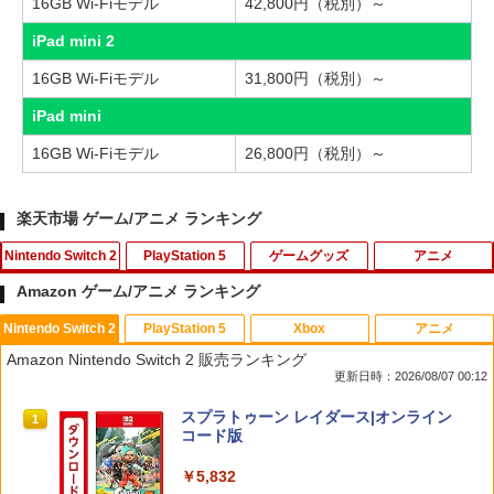
16GB Wi-Fiモデル
42,800円（税別）～
iPad mini 2
16GB Wi-Fiモデル
31,800円（税別）～
iPad mini
16GB Wi-Fiモデル
26,800円（税別）～
楽天市場 ゲーム/アニメ ランキング
Nintendo Switch 2
PlayStation 5
ゲームグッズ
アニメ
Amazon ゲーム/アニメ ランキング
Nintendo Switch 2
PlayStation 5
Xbox
アニメ
【新品】Nintendo Switch2ソフト ゼル
KontrolFreek コントロールフリーク FP
CYBER ・ 高硬度ガラスパネル （ Switc
【中古】 コクリコ坂から レンタル落ち
1
1
1
1
Amazon Nintendo Switch 2 販売ランキング
ダの伝説 ティアーズ オブ ザ キングダム
Sフリーク Galaxy PlayStation 4 PS4 a
h2 用）反射防止 ＋ブルーライトカット
Blu-ray ブルーレイ / [DVD]【メール便送
更新日時：2026/08/07 00:12
Nintendo Switch 2 Edition【加納店】
nd PlayStation 5 PS5 | Performance T
タイプ AGC製 強化ガラス 硬度9H 硬度9
料無料】
humbsticks 旧バージョン 3つ爪
Hの鉛筆でもキズがつかない パネルの縁
スプラトゥーン レイダース|オンライン
ラウンドカット加工 飛散防止加工
1
￥7,800
￥1,525
コード版
￥1,750
￥1,760
￥5,832