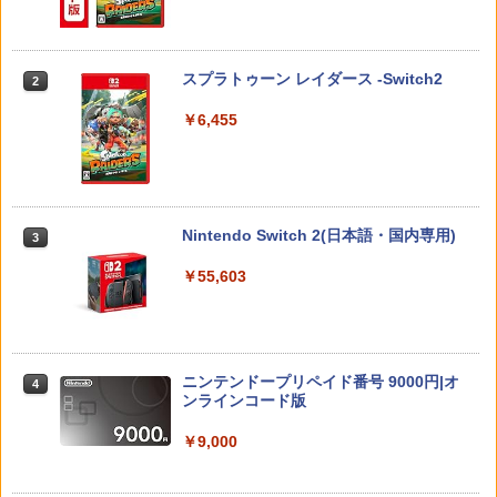
ぽこ あ ポケモン
【中古】ファンタジア ダイヤモンド・
2
2
【PowerA 公式ストア】パワーエー ソロ
コレクション＆ファンタジア2000 ブル
2
チャージングステーション for DualSen
レトロフリーク標準コントローラー グ
ーレイ・セット/Blu−ray Disc/VWBS-1
￥7,880
2
se® and DualSense Edge™ ワイヤレ
レー CY-RF-3R
226
スプラトゥーン レイダース -Switch2
2
スコントローラー【PlayStation®公式ラ
イセンス商品】 国内2年保証
￥2,200
￥2,505
￥6,455
￥2,200
ドンキーコング バナンザ [Nintendo Swi
3
tch 2 専用][ラッピング不可] R-LOGI
新劇場版銀魂 -吉原大炎上ー (通常版)【B
3
【商品価格40,001円～60,000円】楽天あ
lu-ray】 [ 杉田智和 ]
3
んしん延長保証（自然故障＋物損プラ
【中古】PS5モンスターハンターワイル
￥7,899
3
Nintendo Switch 2(日本語・国内専用)
3
ン）同一店舗同時購入のみ 自然故障：メ
ズ
￥4,118
ーカー保証期間終了後、保証開始（メー
￥55,603
カー保証期間含め家電5年間/PC・タブレ
￥2,237
ット3年間保証）、物損故障：本保証開
始日から5年間保証
【PowerA 公式ストア】パワーエー アド
4
バンテージ・ワイヤレスコントローラー
劇場版 あの日見た花の名前を僕達はま
4
￥4,800
for Nintendo Switch 2 - ブラック 【任
だ知らない。【通常版】【Blu-ray】 [ 入
天堂公式ライセンス商品】送料無料 国内
【レビュー評価上昇中】 新型 PS5 Slim /
野自由 ]
ニンテンドープリペイド番号 9000円|オ
4
4
2年保証
PS5 Pro 冷却ファン PS5スリム用 冷却
ンラインコード版
ファン 自動温度検出 3段階風速調整 LED
￥4,312
ライト USB付き 低騒音 急速冷却 放熱
【中古】ドラゴンクエストVII Reimagin
￥7,900
4
￥9,000
プレステ5スリム用 ディスク/デジタル版
ed -Switch
対応 PS5 周辺機器 PS5 Pro 新型PS5
￥6,059