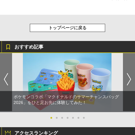
剣、十翼より来たる！スタジオ描き下ろ
しイラストボード付) [Blu-ray]
￥9,900
トップページに戻る
おすすめ記事
ポケモンコラボ「マクドナルドのサマーチャンスバッグ
2026」をひと足お先に体験してみた！
●
●
●
●
●
●
●
アクセスランキング