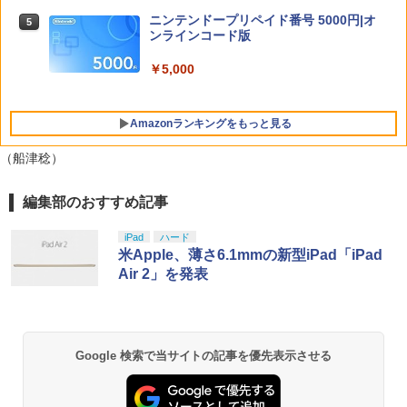
クラッシャージョー The Movie Blu-ray
5
￥2,580
【特典】進撃の巨人3 Switch2版(【早
【80年代SFの金字塔】北米版 PS5再生
ニンテンドープリペイド番号 5000円|オ
5
5
期購入封入特典】DLC)
可
ンラインコード版
￥8,518
￥4,790
￥5,000
【中古】ネオジオポケットカラー プラ
STRASSE RCZ01用 コントローラーホル
5
5
チナブルー【レトロ】
ダー 左側 左右兼用 ゲームパッド PS4 P
S5 コントローラースタンド ゲームパッ
Amazonランキングをもっと見る
ド 収納[コックピット レースゲーム]
￥13,320
（船津稔）
￥2,981
編集部のおすすめ記事
PlayStation 5 デジタル・エディション
【純正品】Xbox ワイヤレス コントロー
【Amazon.co.jp限定】劇場版モノノ怪
1
1
1
日本語専用 Console Language: Japan
ラー + USB-C® ケーブル
第三章 蛇神 (Amazon.co.jp限定オリジ
ese only (CFI-2200B01)
ナル三方背収納ケース付きコレクション)
iPad
ハード
(オリジナル特典:オリジナル巾着＋メー
￥8,300
米Apple、薄さ6.1mmの新型iPad「iPad
カー特典:【坤と離】二振りの剣、十翼よ
￥55,000
Air 2」を発表
り来たる！スタジオ描き下ろしイラスト
ボード付) [Blu-ray]
Xbox プリペイドカード 5,000円 デジタ
2
￥10,780
Beast of Reincarnation -PS5 【特典】
ルコード 【旧 Xbox ギフトカード】 [オ
2
プロダクトコード 封入
ンラインコード]
Google 検索で当サイトの記事を優先表示させる
￥7,286
￥5,000
劇場版「鬼滅の刃」無限城編 第一章 猗
2