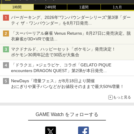
1時間
24時間
1週間
1カ月
バーガーキング、2026年“ワンパウンダーシリーズ”第3弾「ダー
ティ ザ・ワンパウンダー」を8月7日発売
「特製ガーリックマヨソース」を使用した超大型チーズバーガー
「スーパーリアル麻雀 Venus Returns」8月27日に発売決定。脱
衣麻雀が3D×VRで復活
発売から2週間は20%オフになるセールが実施
マクドナルド、ハッピーセット「ポケモン」発売決定！
ポケモン30周年記念で30匹が大集合
「ドラクエ」×ジェラピケ、コラボ「GELATO PIQUE
encounters DRAGON QUEST」第2弾が本日発売
アイスカップに入ったスライムやわたぼう、ベビーサタンなどが
NewDays「増量フェス」が8月18日より開催
オリジナルアートで登場
おにぎりや菓子パンなどがお値段そのままで最大50%増量！
もっと見る
GAME Watch をフォローする