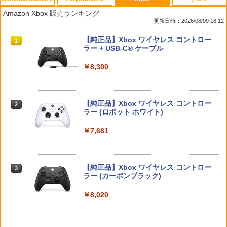
ぽこ あ ポケモン
カプコン 【PS5】レッド・デッド・リデ
【中古】ぽけかの〜宝条院静香〜
【中古】 メアリと魔女の花 [レンタル落
1
1
1
1
Amazon Xbox 販売ランキング
ンプション [ELJM-30880 PS5 レッドデ
ち] [Blu-ray] [ブルーレイ]
更新日時：2026/08/09 18:12
ッドリデンプション]
￥7,880
￥455
￥1,056
スプラトゥーン レイダース|オンライン
PlayStation 5 デジタル・エディション
【純正品】Xbox ワイヤレス コントロー
1
1
1
￥5,790
コード版
日本語専用 Console Language: Japan
ラー + USB-C® ケーブル
ese only (CFI-2200B01)
￥5,832
￥8,300
￥55,000
【中古】レイトン教授と悪魔の箱 フレン
【PowerA 公式ストア】パワーエー アド
U.C.ガンダムBlu-rayライブラリーズ 機
【新品】PS5ソフト デジモンストーリー
2
2
2
2
ドリー版
バンテージ・ワイヤレスコントローラー
動戦士ガンダムF91【Blu-ray】 [ 辻谷耕
タイムストレンジャー【都城店】
for Nintendo Switch 2 - ブラック 【任
史 ]
天堂公式ライセンス商品】送料無料 国内
【純正品】Xbox ワイヤレス コントロー
￥1,119
2
￥5,800
スプラトゥーン レイダース -Switch2
2年保証
Beast of Reincarnation -PS5 【特典】
ラー (ロボット ホワイト)
2
￥3,452
2
プロダクトコード 封入
￥6,447
￥7,900
￥7,681
￥7,286
シリコンカバー PlayStation Portal リモ
3
コーエーテクモゲームス 真・三國無双2
うる星やつら2 ビューティフル・ドリー
ートプレーヤー専用 シリコン 保護 カバ
3
3
with 猛将伝 Remastered【PS5】 ELJM
マー【Blu-ray】 [ 平野文 ]
ー 滑り止め 落下防止 キズ防止 汚れ防止
ドラゴンクエストVII Reimagined Ninte
30997 [ELJM30997]
【純正品】Xbox ワイヤレス コントロー
ほこり防止 プレイステーション ポータ
3
3
ndoSwitch2版
ラー (カーボンブラック)
ル アクセサリー ◇FAM-GP5-48-002
￥4,391
Nintendo Switch 2(日本語・国内専用)
【純正品】ディスクドライブ(CFI-ZDD1
3
3
￥6,340
J) PlayStation 5
￥7,900
￥8,020
￥2,280
￥55,491
￥11,849
劇場アニメ『ベルサイユのばら』 通常版
【特典】SILENT HILL: Townfall(【早期
4
4