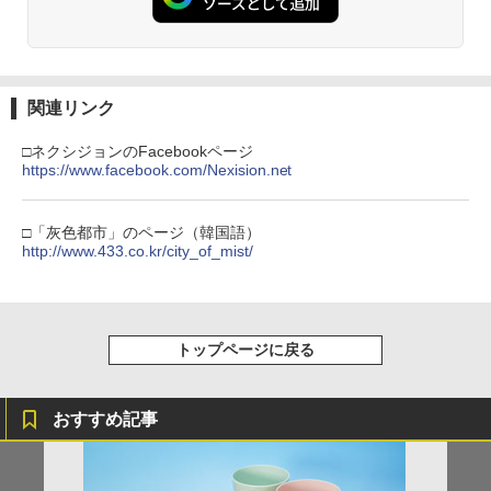
劇場版「鬼滅の刃」無限城編 第一章 猗
2
窩座再来 通常版 [DVD]
関連リンク
￥3,523
□ネクシジョンのFacebookページ
https://www.facebook.com/Nexision.net
□「灰色都市」のページ（韓国語）
【Amazon.co.jp限定】劇場版モノノ怪
3
http://www.433.co.kr/city_of_mist/
第三章 蛇神 (Amazon.co.jp限定オリジ
ナル三方背収納ケース付きコレクション)
(オリジナル特典:オリジナル巾着＋メー
カー特典:【坤と離】二振りの剣、十翼よ
り来たる！スタジオ描き下ろしイラスト
トップページに戻る
ボード付) [Blu-ray]
￥10,780
おすすめ記事
劇場版「鬼滅の刃」無限城編 第一章 猗
4
窩座再来 完全生産限定版 [Blu-ray]