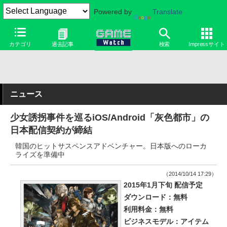
Powered by
Translate
カテゴリ
過去記事
検索
Impressサイト
ニュース
少女誘拐事件を巡るiOS/Android「灰色都市」の
日本配信契約が締結
韓国のヒットサスペンスアドベンチャー。日本版へのローカ
ライズを準備中
（2014/10/14 17:29）
2015年1月下旬 配信予定
ダウンロード：無料
利用料金：無料
ビジネスモデル：アイテム