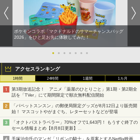
￥8,698
ポケモンコラボ「マクドナルドのサマーチャンスバッグ
2026」をひと足お先に体験してみた！
『映画 ラブライブ！蓮ノ空女学院スクー
5
ルアイドルクラブ Bloom Garden Part
y』Blu-ray（特装限定版）
●
●
●
●
●
●
●
￥8,589
アクセスランキング
1時間
24時間
1週間
1カ月
第3期放送記念！ アニメ「薬屋のひとりごと」第1期・第2期全
話を「TVer」にて期間限定で順次無料配信開始
「パペットスンスン」の郵便局限定グッズが8月12日より販売開
始！ マスコットやがまぐち、レターセットなどが登場
「オクトパストラベラー」70%オフで1,643円！ もうすぐ終了の
セール情報まとめ【8月8日更新】
ニンテンドーeショップでは「大神 絶景版」が67%オフで990円
手塚治虫氏のマンガ「リボンの騎士」を原案とするNetflix映画