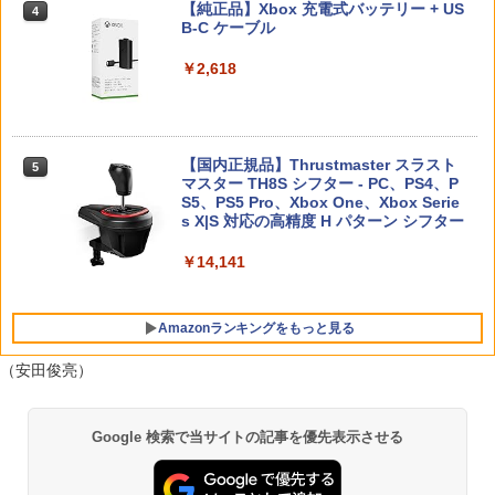
【Blu-ray】 [ 池田理代子 ]
購入封入特典】DLCチラシ)
【純正品】Xbox 充電式バッテリー + US
任天堂 【Switch】Joy-Con充電グリッ
4
4
カービィのエアライダー
B-C ケーブル
4
プ [HAC-A-ESSKA NSWジョイコンジュ
【純正品】DualSense ワイヤレスコン
￥4,469
ニンテンドープリペイド番号 9000円|オ
4
ウデングリップ]
￥6,507
4
トローラー ミッドナイト ブラック(CFI-
￥7,902
ンラインコード版
￥2,618
ZCT2J01)
￥2,720
￥9,000
￥10,737
【送料無料】[Joshinオリジナル特典付]
オリ特付【10/01発売日お届け☆予約】
5
5
「超かぐや姫!」Blu-ray 通常版/アニメー
【新品】【PS5】真・三國無双2 with 猛
【国内正規品】Thrustmaster スラスト
5
【中古】新・光神話 パルテナの鏡
5
任天堂 【Switch2】マリオカート ワール
ション[Blu-ray]【返品種別A】
将伝 Remastered［PS5版］★浅草マッ
マスター TH8S シフター - PC、PS4、P
5
ニンテンドープリペイド番号 5000円|オ
5
ド [BEE-P-AAAAA NSW2 マリオカ-ト
ハオリジナル特典アクリルコースター付
【純正品】DualSense ワイヤレスコン
S5、PS5 Pro、Xbox One、Xbox Serie
ンラインコード版
5
￥2,746
ワ-ルド]
★
トローラー(CFI-ZCT2J)
s X|S 対応の高精度 H パターン シフター
￥6,050
￥5,000
￥8,970
￥6,590
￥10,737
￥14,141
Amazonランキングをもっと見る
（安田俊亮）
劇場版「鬼滅の刃」無限城編 第一章 猗
1
Google 検索で当サイトの記事を優先表示させる
窩座再来 通常版 [Blu-ray]
￥3,982