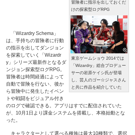
冒険者に指示を出しておくだ
けの探索型ログRPG
「Wizardry Schema」
は、手持ちの冒険者に行動
の指示を出してダンジョン
を探索していく「Wizardr
東京ゲームショウ 2014では
y」シリーズ最新作となるダ
「Wizardry」総合プロデュー
ンジョン探索型ログRPG。
サーの岩原ケイシ氏が登場
冒険者は時間経過によって
し、芸人のゴー☆ジャスさん
自動で冒険を行ない、後か
と共に作品を紹介していた
ら冒険中に発生したイベン
トや戦闘をビジュアル付き
のログで確認できる。アプリはすでに配信されていた
が、10月1日より課金システムを搭載し、本格始動とな
った。
キャラクターとして選べる種族は最大10種類で、選択