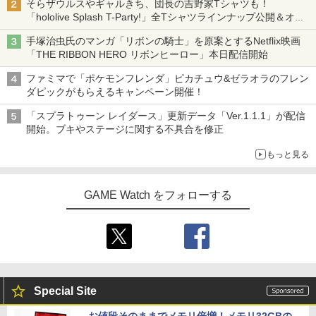
そらザウルスやギャルきち、団長の吉野家Tシャツも！
「hololive Splash T-Party!」全Tシャツラインナップ公開＆オン
ライン販売開始
手塚治虫氏のマンガ「リボンの騎士」を原案とするNetflix映画
「THE RIBBON HERO リボンヒーロー」本日配信開始
ファミマで「ポケモンフレンダ」ピカチュウ&ゼラオラのフレン
ダピックがもらえるキャンペーン開催！
「スプラトゥーン レイダース」更新データ「Ver.1.1.1」が配信
開始。ブキやステージに関する不具合を修正
もっと見る
GAME Watch をフォローする
Special Site
お値段そのままでメモリ倍増！メモリ32GBの