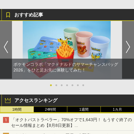
おすすめ記事
ポケモンコラボ「マクドナルドのサマーチャンスバッグ
2026」をひと足お先に体験してみた！
●
●
●
●
●
●
●
アクセスランキング
1時間
24時間
1週間
1カ月
「オクトパストラベラー」70%オフで1,643円！ もうすぐ終了の
セール情報まとめ【8月8日更新】
ニンテンドーeショップでは「大神 絶景版」が67%オフで990円