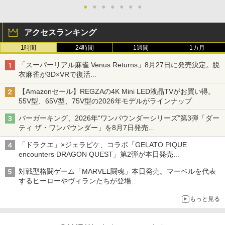
●
●
●
●
●
●
●
アクセスランキング
1時間
24時間
1週間
1カ月
「スーパーリアル麻雀 Venus Returns」8月27日に発売決定。脱
衣麻雀が3D×VRで復活
発売から2週間は20%オフになるセールが実施
【Amazonセール】REGZAの4K Mini LED液晶TVがお買い得。
55V型、65V型、75V型の2026年モデルがラインナップ
バーガーキング、2026年“ワンパウンダーシリーズ”第3弾「ダー
ティ ザ・ワンパウンダー」を8月7日発売
「特製ガーリックマヨソース」を使用した超大型チーズバーガー
「ドラクエ」×ジェラピケ、コラボ「GELATO PIQUE
encounters DRAGON QUEST」第2弾が本日発売
アイスカップに入ったスライムやわたぼう、ベビーサタンなどが
対戦型格闘ゲーム「MARVEL闘魂」本日発売。マーベルを代表
オリジナルアートで登場
するヒーローやヴィランたちが登場
「GUILTY GEAR」などの格ゲーを手掛けるアークシステムワー
もっと見る
クスが開発