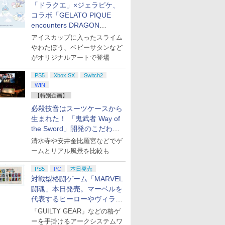
「ドラクエ」×ジェラピケ、
コラボ「GELATO PIQUE
encounters DRAGON
QUEST」第2弾が本日発売
アイスカップに入ったスライム
やわたぼう、ベビーサタンなど
がオリジナルアートで登場
PS5
Xbox SX
Switch2
WIN
【特別企画】
必殺技音はスーツケースから
生まれた！ 「鬼武者 Way of
the Sword」開発のこだわり
を目撃！
清水寺や安井金比羅宮などでゲ
ームとリアル風景を比較も
PS5
PC
本日発売
対戦型格闘ゲーム「MARVEL
闘魂」本日発売。マーベルを
代表するヒーローやヴィラン
たちが登場
「GUILTY GEAR」などの格ゲ
ーを手掛けるアークシステムワ