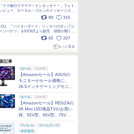
「ウマ娘のウマウマ！ケンタッキー！」フォト
レビュー カーネル・ゴルシのメッセージ入り
パッケージや描き下ろしトレカなどが登場
89
315
pic.x.com/PjnkR9vkXl
USJ、「バイオハザード」リッカーのポップコ
ーンバケツ」を9月9日より販売 頭部が開く仕
組み。味は恐怖を堪のう「味噌フレーバー」
65
207
pic.x.com/81MuXGahVM
もっと見る
新記事
セール
ハード
【Amazonセール】ASUSの
モニターがセール価格に。
26.5インチゲーミングモニタ
ー「ROG Strix OLED
セール
ハード
XG27ACDMS」限定モデルも
【Amazonセール】REGZAの
お買い得
4K Mini LED液晶TVがお買い
得。55V型、65V型、75V型
の2026年モデルがラインナ
アパレル
ゲームグッズ
ップ
本日発売