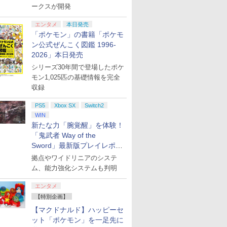
ークスが開発
エンタメ
本日発売
「ポケモン」の書籍「ポケモ
ン公式ぜんこく図鑑 1996-
2026」本日発売
シリーズ30年間で登場したポケ
モン1,025匹の基礎情報を完全
収録
PS5
Xbox SX
Switch2
WIN
新たな力「腕覚醒」を体験！
「鬼武者 Way of the
Sword」最新版プレイレポー
ト
拠点やワイドリニアのシステ
ム、能力強化システムも判明
エンタメ
【特別企画】
【マクドナルド】ハッピーセ
ット「ポケモン」を一足先に