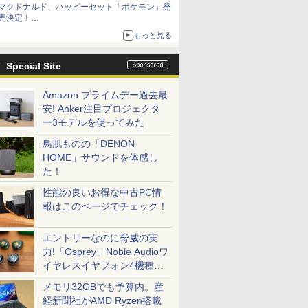
マクドナルド、ハッピーセット「ポケモン」発
売決定！
ポケモン30周年記念で30匹が大集合
もっと見る
Special Site
Amazon プライムデー過去最
安! Anker注目プロジェクタ
ー3モデルを使ってみた
鳥肌ものの「DENON
HOME」サウンドを体感し
た！
性能の良いお得な中古PC情
報はこのページでチェック！
エントリーなのに脅威の実
力!「Osprey」Noble Audioワ
イヤレスイヤフォン4機種を
一気に聴く
メモリ32GBでも予算内。産
経新聞社がAMD Ryzen搭載