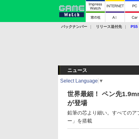
バックナンバー
リリース送付先
PS5
モバイル
eスポーツ
クラウド
PS
ニュース
Select Language
▼
世界最細！ ペン先1.9
が登場
鉛筆の芯より細い。すべてのア
ー」を搭載