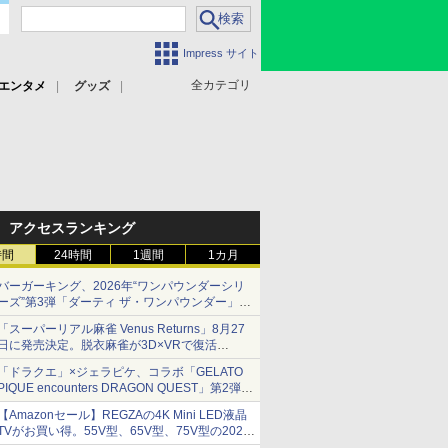
Impress サイト
全カテゴリ
エンタメ
グッズ
アクセスランキング
時間
24時間
1週間
1カ月
バーガーキング、2026年“ワンパウンダーシリ
ーズ”第3弾「ダーティ ザ・ワンパウンダー」を
8月7日発売
「スーパーリアル麻雀 Venus Returns」8月27
「特製ガーリックマヨソース」を使用した超大
日に発売決定。脱衣麻雀が3D×VRで復活
型チーズバーガー
発売から2週間は20%オフになるセールが実施
「ドラクエ」×ジェラピケ、コラボ「GELATO
PIQUE encounters DRAGON QUEST」第2弾が
本日発売
【Amazonセール】REGZAの4K Mini LED液晶
アイスカップに入ったスライムやわたぼう、ベ
TVがお買い得。55V型、65V型、75V型の2026
ビーサタンなどがオリジナルアートで登場
年モデルがラインナップ