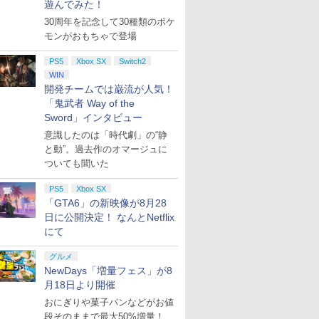
遊んでみた！
30周年を記念して30種類のポケ
モンがおもちゃで登場
PS5
Xbox SX
Switch2
WIN
開発チームでは巌流が人気！
「鬼武者 Way of the
Sword」インタビュー
意識したのは「時代劇」の“静
と動”。過去作のオマージュに
ついても聞いた
PS5
Xbox SX
「GTA6」の新映像が8月28
日に公開決定！ なんとNetflix
にて
グルメ
NewDays「増量フェス」が8
月18日より開催
おにぎりや菓子パンなどがお値
段そのままで最大50%増量！