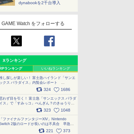
dynabookを2千台導入
GAME Watch をフォローする
Xランキング
RPランキング
いいねランキング
推し探しが楽しい！ 富士急ハイランド「サンエ
ックス パラダイス」内覧会レポート
pic.x.com/p718c0QB0k
324
1686
思わず目を引く！ 富士急「サンエックス パラダ
イス」で「すみっコ」ぺんぎん？のきゅうりド
ッグを食べてみた イラストそのままのメニュ
323
1048
ー化に挑戦。これが意外にもおいしい
pic.x.com/Kgl04hZaeg
「ファイナルファンタジーXIV」Nintendo
Switch 2版のロードが長いのは不具合 早急に
アップデートできるよう対応中
221
373
pic.x.com/s9S3nRCAGa