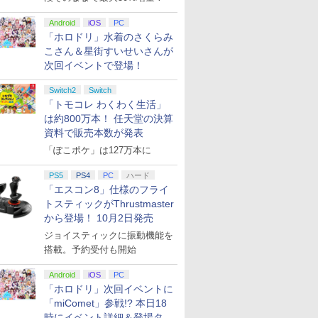
Android
iOS
PC
「ホロドリ」水着のさくらみ
こさん＆星街すいせいさんが
次回イベントで登場！
Switch2
Switch
「トモコレ わくわく生活」
は約800万本！ 任天堂の決算
資料で販売本数が発表
「ぽこポケ」は127万本に
PS5
PS4
PC
ハード
「エスコン8」仕様のフライ
トスティックがThrustmaster
から登場！ 10月2日発売
ジョイスティックに振動機能を
搭載。予約受付も開始
Android
iOS
PC
「ホロドリ」次回イベントに
「miComet」参戦!? 本日18
時にイベント詳細＆登場タレ