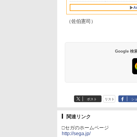
/11用 PCコントロー
日本正規代理店品
only (CFI-2200B01)
コード]
B2布ポスター+2L判ブ
クリスマス プレゼント
年保証
プレゼント 送料無料
ゲームパッド ホー
6L366AA
ロマイド+Bloom
送料無料
A
果スティック付き
Garden Partyパンフレ
オゲームコントロ
ット風ビジュアルシー
（佐伯憲司）
ー（ブラック）
ト)
Google
ポスト
リスト
シ
関連リンク
□セガのホームページ
http://sega.jp/