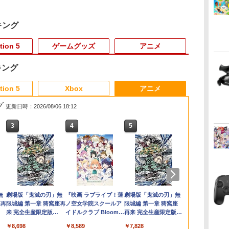
キング
tion 5
ゲームグッズ
アニメ
キング
3
3
3
3
4
4
4
4
5
5
5
5
6
6
6
tion 5
Xbox
アニメ
グ
更新日時：2026/08/06 18:12
3
3
3
3
4
4
4
4
5
5
5
5
6
6
6
6
会
ザー
Lies of P：コンプリー
【SALE・大幅値下
【送料無料】【中古】
【BLU-R】超かぐや
Switch2 保護フィルム
＼10％OFFクーポン／
【新品】【即納】PCエ
うたの☆プリンスさま
MAGES. 【Joshinオリ
がんばれゴエモン大集
[Switch 2] ぽこ あ ポ
Servant Princess DVD
【特典】ドラ
【新品】PS5
ミュージカル
ー
 チ
編
ト エディション
げ・新品・未開封品】
MD メガドライブ ロッ
姫！ Blu-ray通常版
スイッチ2 保護フィル
PS5用 冷却ファン クー
ンジン mini ピーシー
っ♪ ALL STAR STAGE
ジナル特典付】
合！ PS5版
ケモン エキスパンショ
即納 dvd BOX コンプ
ストモンスタ
デッド・リデ
舞』 ～静か
ョ
ッ
通
【Switch2】BEE-P-
明末: ウツロノハネ
クマンメガワールド
ム switch2 フィルム
リングファン 冷却装置
エンジン レトロ ゲー
-MUSIC UNIVERSE-
【Switch2】
ンパス（ダウンロード
リート OVA 北米版
れ木の国のビ
ン【CERO:
寝ざめ～【Blu-
￥5,780
￥4,889
新
ンプ
ニ
AA8UA(JPN)
PS5 ソフト 【ポスト投
Switch2 ガラスフィル
USBクーラー 外付け
ム
【Blu-ray】 [
STEINS;GATE
版）※3,200ポイントま
ELFINA elfina 正規品
フローラ Swi
ル便】
ミュージカル
￥6,862
￥2,300
￥15,021
￥1,000
￥2,680
￥39,599
￥7,040
￥7,290
￥4,400
￥7,260
￥7,623
￥5,850
￥7,821
o
ー
函】 ※特典付属なし ※
ム スイッチ2 フィルム
自動冷却ファン 三つフ
ST☆RISH ]
RE:BOOT（シュタイ
でご利用可
Elufina 完全収録 保存
(【早期購入
舞』 ]
ダ
ー
無
Nintendo Switch 2(日
【純正品】ディスクド
【純正品】Xbox ワイ
劇場版「鬼滅の刃」無
ニンテンドープリペイ
【純正品】DualSense
【純正品】Xbox 充電
『映画 ラブライブ！蓮
ニンテンドープリペイ
【純正品】DualSense
【純正品】Xbox ワイ
劇場版「鬼滅の刃」無
ニンテンドー
プレイステー
【純正品】Xbox
ヤマトよ永遠
フト
コ
ト
セール品のため、返品
ガイド 貼り付け キッ
ァン 急速冷却 静音 装
ンズゲート リブー
版 美少女アニメ 最新
冒険スタート
コ
座再
本語・国内専用)
ライブ(CFI-ZDD1J)
ヤレス コントローラー
限城編 第一章 猗窩座再
ド番号 9000円|オンラ
ワイヤレスコントロー
式バッテリー + USB-C
ノ空女学院スクールア
ド番号 5000円|オンラ
ワイヤレスコントロー
ヤレス コントローラー
限城編 第一章 猗窩座
ド番号 1000
トアチケット 10
ワイヤレス 
REBEL3199 7 
ダ
 ソ
及び製品保証の対象外
ト カバー Switch 2 本
着簡単 排熱 熱対策
ト） 通常版 [BEE-P-
盤 アニメ エルフィー
セット)
コ
フト
PlayStation 5
(ロボット ホワイト)
来 完全生産限定版
インコード版
ラー ミッドナイト ブ
ケーブル
イドルクラブ Bloom
インコード版
ラー(CFI-ZCT2J)
(カーボンブラック)
再来 完全生産限定版
インコード版
オンラインコ
ラー Series 2
ray]
式ラ
トケ
となります。
体 アクセサリー
USBポート 省スペース
AB55A NSW2 シュタ
ナ 日本語 英語
￥55,603
ン
[Blu-ray]
ラック(CFI-ZCT2J01)
Garden Party』Blu-
[DVD]
Edition (ホ
2
フト
Nintendo Switch2 ケ
耐久性 プレイステーシ
インズゲ-ト リブ-ト ツ
￥11,849
￥7,681
￥8,698
￥9,000
￥10,737
￥2,618
￥8,589
￥5,000
￥10,737
￥8,020
￥7,828
￥1,000
￥10,000
￥18,755
￥8,760