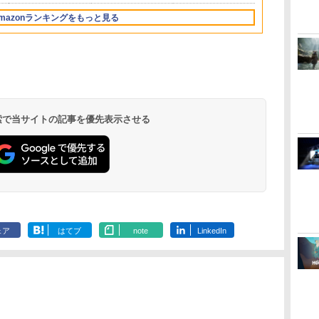
ray（特装限定版）
ース 可 透明 ブルーラ
ョン5対応 ディスク版
ウジョウ]
イト カット 99％
デジタル版の両方に対
mazonランキングをもっと見る
FIRME
応
 検索で当サイトの記事を優先表示させる
ェア
はてブ
note
LinkedIn