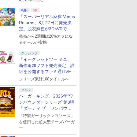
WIN
VR
「スーパーリアル麻雀 Venus
Returns」8月27日に発売決
定。脱衣麻雀が3D×VRで復
活
発売から2週間は20%オフにな
るセールが実施
クラシック
「イーグレットツー ミニ」
新作追加ソフト発売決定。詳
細を公開するファミ通LIVEが
8月27日20時から配信
シリーズ累計100タイトルへ
グルメ
バーガーキング、2026年“ワ
ンパウンダーシリーズ”第3弾
「ダーティ ザ・ワンパウン
ダー」を8月7日発売
「特製ガーリックマヨソース」
を使用した超大型チーズバーガ
ー