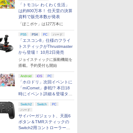
「トモコレ わくわく生活」
は約800万本！ 任天堂の決算
資料で販売本数が発表
「ぽこポケ」は127万本に
PS5
PS4
PC
ハード
「エスコン8」仕様のフライ
トスティックがThrustmaster
7
7
7
8
8
8
9
9
9
10
10
10
から登場！ 10月2日発売
ジョイスティックに振動機能を
搭載。予約受付も開始
7
7
7
7
8
8
8
8
9
9
9
9
10
10
10
10
Android
iOS
PC
「ホロドリ」次回イベントに
「miComet」参戦!? 本日18
ゴンクエ
 レッド・
『刀剣乱
【楽天ブックス限定特
REANIMAL（リアニマ
劇場版「鬼滅の刃」無
【ダイヤ・プラチナ会
【特典】BLUE
ヤマトよ永遠に
【特典】進撃の巨人
コナミデジタルエンタ
【楽天ブックス限定全
【特典】Nin
【特典】ド
【楽天ブッ
時にイベント詳細＆登場タレ
ーズ4 枯
ンプショ
なる夜半の
典】ドンキーコング バ
ル） PS5版
限城編 第一章 猗窩座再
員様限定！エントリー
REFLECTION
REBEL3199 7＜最終巻
3 Switch2版(【早期
テインメント
巻購入特典+全巻購入
Switch 
ストI＆II 
着特典+先
アンカ・
Z】【メー
ray】 [
ナンザ(「スーパーマリ
来(完全生産限定版)
でポイント10倍！】
Quartet: 少女たちのキ
＞【Blu-ray】 [ 西崎義
購入封入特典】DLC)
【Joshinオリジナル特
特典】Re:ゼロから始
3[コーエ
年スライム
『映画 ラ
ント公開
￥2,930
tch2版
『刀剣乱
オ」ステッカー2種)
【Blu-ray】 [ 吾峠呼世
【新品】任天堂
セキ PS5版(【早期購
展 ]
典付】【PS5】SILENT
める異世界生活 4th
ムス]【送
ャーム)
ノ空女学院
Switch2
Switch
PC
￥7,902
￥8,690
￥7,924
￥6,350
￥8,751
￥8,518
￥6,350
￥9,900
￥8,710
￥6,602
￥11,000
封入特典】
晴 ]
Nintendo ニンテンド
入特典】特別フォトフ
HILL: Townfall
season 2【Blu-ray】
月予約》
イドルクラブ
ハード
プリペイ
ション ス
 Elite
に
ニンテンドープリペイ
【PS5】進撃の巨人３
【国内正規品】
【Amazon.co.jp限
ニンテンドープリペイ
PlayStation 5 デジタ
Xbox プリペイドカー
【Amazon.co.jp限
ニンテンドープリペイ
プレイステーション ス
GameSir G7 HE 有線
宮﨑駿監督作品集
マリオカー
プレイステ
HyperX Cl
ヤマトよ永
ダッシュ
ーSwitch2 ゲームソフ
レーム「Quartet」)
[ELJM-30996 PS5 サイ
(オリジナルA5キャラ
Garden P
サイバーガジェット、天面6
円|オンラ
,000円|
コントロー
[Blu-
ド番号 500円|オンライ
【メーカー特典あり】
Thrustmaster スラス
定】劇場版「僕の心の
ド番号 2000円|オンラ
ル・エディション 日本
ド 2,000円 デジタルコ
定】ラブライブ！スー
ド番号 3000円|オンラ
トアチケット 15,000円
ゲームコントローラー
[Blu-ray]
-Switch2
トアチケット 
Gladiate
REBEL3199
ト スーパー マリオパー
レントヒル タウンフ
ファイングラフ+長月
限定版)【Bl
ボタン＆TMRスティックの
ード版
 Core
ンコード版
【早期購入特典】「キ
トマスター TH8S シフ
ヤバイやつ」 Blu-
インコード版
語専用 (CFI-2200B01)
ード 【旧 Xbox ギフト
パースター!! Liella!
インコード版
|オンラインコード版
XBOX Series X|S
オンライン
イセンス 
ray]
ティ ジャンボリー+ジ
ォ-ル]
達平書き下ろし小説) [
き下ろしイ
￥47,233
￥8,564
Switch2用コントローラーを9
ワイト)
ャラクターエディット
ター - PC、PS4、
ray（Amazon.co.jp特
+ ディスクドライブ
カード】 [オンライン
7th LoveLive! ～Fly!
XBOX One Windows
コントロー
ャンボリーTV NXS-P-
長月達平 ]
(DOLLCH
￥500
￥9,680
￥14,141
￥8,800
￥2,000
￥66,849
￥2,000
￥27,500
￥3,000
￥15,000
￥6,799
￥3,000
￥4,482
￥8,760