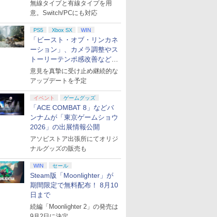
月下旬発売！
パーツ：自由の翼パー
PS5、PS5 Pro、Xbox
典：Blu-rayスリーブケ
(CFI-ZDD1J) セット
コード]
MUSIC WORLD♪～
10/11用 PCコントロー
日本正規代
A7HLB
B2布ポスタ
無線タイプと有線タイプを用
カー」DLC 同梱
One、Xbox Series X|S
ース） [Blu-ray]
Blu-ray BOX - Liella!
ラーゲームパッド ホー
6L366AA
ロマイド+B
意。Switch/PCにも対応
対応の高精度 H パター
(ビジュアルシート11枚
ル効果スティック付き
Garden 
ン シフター
セット付き)
ビデオゲームコントロ
ット風ビジ
PS5
Xbox SX
WIN
ーラー（ブラック）
ト)
「ビースト・オブ・リンカネ
ーション」、カメラ調整やス
トーリーテンポ感改善などの
アプデを1週間以内に実施
意見を真摯に受け止め継続的な
アップデートを予定
イベント
ゲームグッズ
「ACE COMBAT 8」などバ
ンナムが「東京ゲームショウ
2026」の出展情報公開
アソビストア出張所にてオリジ
ナルグッズの販売も
WIN
セール
Steam版「Moonlighter」が
期間限定で無料配布！ 8月10
日まで
続編「Moonlighter 2」の発売は
9月2日に決定