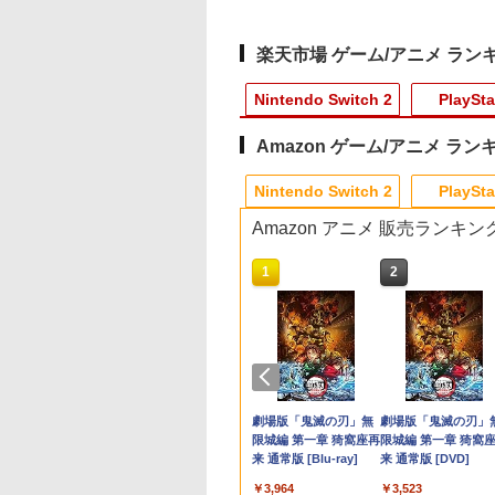
楽天市場 ゲーム/アニメ ラン
Nintendo Switch 2
PlaySta
Amazon ゲーム/アニメ ラン
10
10
10
1
1
1
1
2
2
2
2
Nintendo Switch 2
PlaySta
Amazon アニメ 販売ランキン
10
10
10
10
1
1
1
1
2
2
2
2
典】進撃の巨人
ミデジタルエンタ
天ブックス限定全
【特典】Nintendo
【特典】ドラゴンクエ
【楽天ブックス限定先
任天堂 スプラトゥーン
PS5用 冷却ファン クー
Switch2 ケース スイッ
この世界の片隅に
【ダイヤ・プラチナ
【PowerA 公式スト
Switch2 ケース レ
【送料無料】劇場版
Switch2版(【早期
ンメント
入特典+全巻購入
Switch 2 進撃の巨人
ストI＆II PS5版(40周
着特典+先着特典】
レイダース【Switch
リングファン LEDライ
チ2 Nintendo 対応 ス
【Blu-ray】 [ のん ]
員様限定！エントリ
ア】パワーエー ソロ
ケース スイッチ2
「鬼滅の刃」無限城
封入特典】DLC)
oshinオリジナル特
】Re:ゼロから始
3[コーエーテクモゲー
年スライムアクリルチ
『映画 ラブライブ！蓮
2】 BEEPAADLA
ト付き 静音 装着簡単
イッチ スイッチツー 名
でポイント10倍！】
ャージングステーシ
Nintendo 対応 スイ
第一章 猗窩座再来(
￥3,907
】【PS5】SILENT
異世界生活 4th
ムス]【送料無料】《12
ャーム)
ノ空女学院スクールア
[BEEPAADLA]
排熱 熱対策 USBポー
入れ かわいい ニンテン
【メール便発送】【
ン for DualSense®
チ スイッチツー シ
常版)【Blu-ray】/ア
518
350
900
￥8,710
￥6,602
￥11,000
￥6,720
￥1,580
￥1,300
￥6,750
￥2,200
￥3,480
￥4,400
: Townfall
son 2【Blu-ray】
月予約》
イドルクラブ Bloom
ト付き PlayStation 5
ドースイッチ カバー ポ
品】任天堂 Nintend
and DualSense
ル ミニマル PUレザ
メーション[Blu-ray]
テンドープリペイ
イステーション ス
eSir G7 HE 有線
駿監督作品集
マリオカート ワールド
プレイステーション ス
HyperX Clutch
ヤマトよ永遠に
スプラトゥーン レイダ
PlayStation 5 デジタ
【純正品】Xbox ワイ
劇場版「鬼滅の刃」無
スプラトゥーン レイ
Beast of
Xbox プリペイドカ
劇場版「鬼滅の刃」
JM-30996 PS5 サイ
リジナルA5キャラ
Garden Party』(特装
通常版 デジタルエディ
ーチ switch Lite 新型
Switch 2 ゲームソ
Edge™ ワイヤレス
革 カバー ポーチ ス
【返品種別A】
号 3000円|オンラ
チケット 15,000円
ムコントローラー
-ray]
-Switch2
トアチケット 3,000円|
Gladiate Xbox公式ラ
REBEL3199 6 [Blu-
ース|オンラインコード
ル・エディション 日本
ヤレス コントローラー
限城編 第一章 猗窩座再
ース -Switch2
Reincarnation -PS5
ド 5,000円 デジタル
限城編 第一章 猗窩
トヒル タウンフ
イングラフ+長月
限定版)【Blu-ray】(描
ション 両対応 ◇TP5-
本体 ジョイコン ソフト
スプラトゥーン レイ
ントローラー
ラップ付属 オシャレ
コード版
ンラインコード版
X Series X|S
オンラインコード版
イセンス ゲーミング
ray]
版
語専用 Console
+ USB-C® ケーブル
来 通常版 [Blu-ray]
【特典】プロダクト
ード 【旧 Xbox ギ
来 通常版 [DVD]
ル]
書き下ろし小説) [
き下ろしイラスト
1523【メール便】
ケーブル 収納可能 ポー
ース
【PlayStation®公
フト 収納 ガジェッ
,233
￥8,564
￥6,455
X One Windows
コントローラー 有線
Language: Japanese
ード 封入
カード】 [オンライ
達平 ]
(DOLLCHESTRA)使用
チ クリスマス ギフト
イセンス商品】 国内
ース クリスマス ギ
000
,000
799
￥3,000
￥4,482
￥8,760
￥5,832
￥55,000
￥8,300
￥3,964
￥7,286
￥5,000
￥3,523