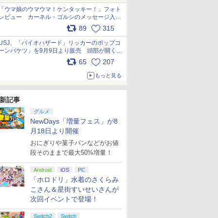
「ウマ娘のウマウマ！ケンタッキー！」フォト
レビュー カーネル・ゴルシのメッセージ入り
パッケージや描き下ろしトレカなどが登場
89
315
pic.x.com/PjnkR9vkXl
USJ、「バイオハザード」リッカーのポップコ
ーンバケツ」を9月9日より販売 頭部が開く仕
組み。味は恐怖を堪のう「味噌フレーバー」
65
207
pic.x.com/81MuXGahVM
もっと見る
新記事
グルメ
NewDays「増量フェス」が8
月18日より開催
おにぎりや菓子パンなどがお値
段そのままで最大50%増量！
Android
iOS
PC
「ホロドリ」水着のさくらみ
こさん＆星街すいせいさんが
次回イベントで登場！
Switch2
Switch