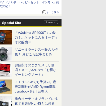
マクドナルド、ハッピーセット「ポケモン」発
売決定！
ポケモン30周年記念で30匹が大集合
もっと見る
Special Site
「A&ultima SP4000T」の魅
力！ポケットに入るオーディ
オの醍醐味
ソニーミラーレス一眼の大特
集！ 見どころ記事まとめ
お値段そのままでメモリ倍
増！メモリ32GBの「お得な
ゲーミングノート」
メモリ32GBでも予算内。産
経新聞社がAMD Ryzen搭載
dynabookを2千台導入
総合オーディオブランドに進
化するSHANLINGとは何者