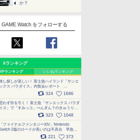
か？
GAME Watch をフォローする
Xランキング
RPランキング
いいねランキング
推し探しが楽しい！ 富士急ハイランド「サンエ
ックス パラダイス」内覧会レポート
pic.x.com/p718c0QB0k
324
1686
思わず目を引く！ 富士急「サンエックス パラダ
イス」で「すみっコ」ぺんぎん？のきゅうりド
ッグを食べてみた イラストそのままのメニュ
323
1048
ー化に挑戦。これが意外にもおいしい
pic.x.com/Kgl04hZaeg
「ファイナルファンタジーXIV」Nintendo
Switch 2版のロードが長いのは不具合 早急に
アップデートできるよう対応中
221
373
pic.x.com/s9S3nRCAGa