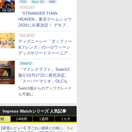
PS5
Xbox SX
WIN
イベント
「STRANGER THAN
HEAVEN」東京ゲームショウ
2026に出展決定！ デモプレ
イや体験型展示も
エンタメ
ディズニーシー「ダッフィー
&フレンズ」のハロウィーン
グッズやフードスーベニアが
8月25日より発売
Switch2
「マインクラフト」Switch2
版が10月27日に発売決定。
「スーパーマリオ」DLCも
Switch版からのアップグレード
も可能に
Impress Watchシリーズ 人気記事
時間
24時間
1週間
1カ月
【家電レビュー】手ごわい雑草との戦い、コメ