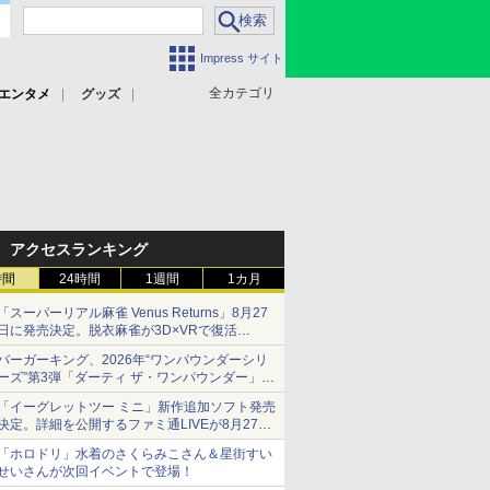
Impress サイト
全カテゴリ
エンタメ
グッズ
アクセスランキング
時間
24時間
1週間
1カ月
「スーパーリアル麻雀 Venus Returns」8月27
日に発売決定。脱衣麻雀が3D×VRで復活
発売から2週間は20%オフになるセールが実施
バーガーキング、2026年“ワンパウンダーシリ
ーズ”第3弾「ダーティ ザ・ワンパウンダー」を
8月7日発売
「イーグレットツー ミニ」新作追加ソフト発売
「特製ガーリックマヨソース」を使用した超大
決定。詳細を公開するファミ通LIVEが8月27日
型チーズバーガー
20時から配信
「ホロドリ」水着のさくらみこさん＆星街すい
シリーズ累計100タイトルへ
せいさんが次回イベントで登場！