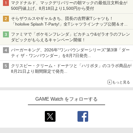
マクドナルド、マックデリバリーの朝マックの最低注文料金が
500円値上げ。8月18日より1,500円から受付
そらザウルスやギャルきち、団長の吉野家Tシャツも！
「hololive Splash T-Party!」全Tシャツラインナップ公開＆オン
ライン販売開始
ファミマで「ポケモンフレンダ」ピカチュウ&ゼラオラのフレン
ダピックがもらえるキャンペーン開催！
バーガーキング、2026年“ワンパウンダーシリーズ”第3弾「ダー
ティ ザ・ワンパウンダー」を8月7日発売
「特製ガーリックマヨソース」を使用した超大型チーズバーガー
クリスピー・クリーム・ドーナツと「ハリポタ」のコラボ商品が
8月21日より期間限定で発売
組分け帽子ドーナツなど見た目も楽しい商品が登場
もっと見る
GAME Watch をフォローする