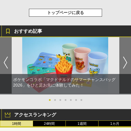
トップページに戻る
おすすめ記事
ポケモンコラボ「マクドナルドのサマーチャンスバッグ
2026」をひと足お先に体験してみた！
●
●
●
●
●
●
●
アクセスランキング
1時間
24時間
1週間
1カ月