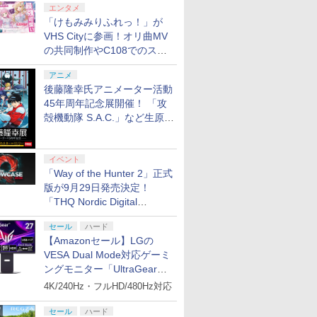
エンタメ
「けもみみりふれっ！」が
VHS Cityに参画！オリ曲MV
の共同制作やC108でのスペ
シャルコラボ広告を掲出
アニメ
後藤隆幸氏アニメーター活動
45年周年記念展開催！ 「攻
殻機動隊 S.A.C.」など生原
画、総作画監督修正が展示
イベント
「Way of the Hunter 2」正式
版が9月29日発売決定！
「THQ Nordic Digital
Showcase 2026」まとめ
セール
ハード
【Amazonセール】LGの
VESA Dual Mode対応ゲーミ
ングモニター「UltraGear
27G850A-B」がお買い得！
4K/240Hz・フルHD/480Hz対応
セール
ハード