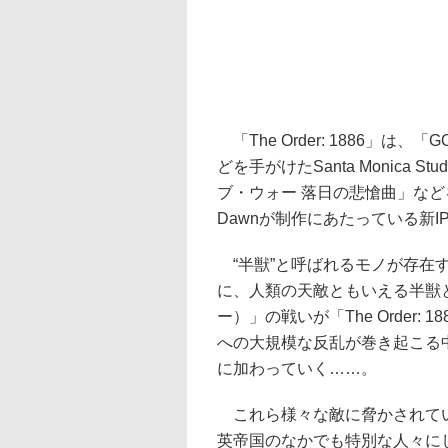
「The Order: 1886」は、「
どを手がけたSanta Monica S
ブ・ウォー 落日の悲愴曲」などを手
Dawnが制作にあたっている新I
“半獣”と呼ばれるモノが存在
に、人類の天敵ともいえる半獣
ー）」の戦いが「The Order
への大規模な反乱が巻き起こる
に加わっていく……。
これら様々な敵に脅かされてい
英帝国のなかでも特別な人々に