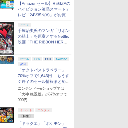
【Amazonセール】REGZAの
ハイビジョン液晶スマートテ
レビ「24V35N(A)」がお買い
得！
アニメ
手塚治虫氏のマンガ「リボン
の騎士」を原案とするNetflix
映画「THE RIBBON HERO
リボンヒーロー」本日配信開
始
セール
PS5
PS4
Switch2
WIN
「オクトパストラベラー」
70%オフで1,643円！ もうす
ぐ終了のセール情報まとめ
【8月8日更新】
ニンテンドーeショップでは
「大神 絶景版」が67%オフで
990円
イベント
エンタメ
【特集】
「ドラクエ」「ポケモン」