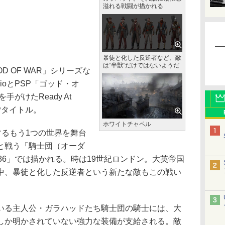
溢れる戦闘が描かれる
暴徒と化した反逆者など、敵
は“半獣”だけではないようだ
GOD OF WAR」シリーズな
tudioとPSP「ゴッド・オ
がけたReady At
Pタイトル。
ホワイトチャペル
するもう1つの世界を舞台
と戦う「騎士団（オーダ
: 1886」では描かれる。時は19世紀ロンドン。大英帝国
中、暴徒と化した反逆者という新たな敵もこの戦い
る主人公・ガラハッドたち騎士団の騎士には、大
しか明かされていない強力な装備が支給される。敵