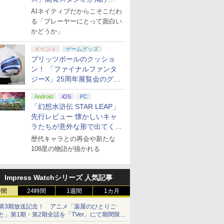
る“AI活用の信念”とは？【講
AIネイティブだからこそこだわ
演レポート】
る「プレーヤーにとって面白い
かどうか」
イベント
ゲームグッズ
ブリッツボールのクッショ
ン！ 「ファイナルファンタ
ジーX」25周年展覧会のグッ
ズ情報が公開
Android
iOS
PC
「幻想水滸伝 STAR LEAP」
先行レビュー 懐かしいキャ
ラたちが意外な形で出てくる
シリーズ完全新作！
歴代キャラとの再会や新たな
108星の物語が描かれる
Impress Watchシリーズ 人気記事
時間
24時間
1週間
1カ月
第3期放送記念！ アニメ「薬屋のひとりご
と」第1期・第2期全話を「TVer」にて期間限定
で順次無料配信開始