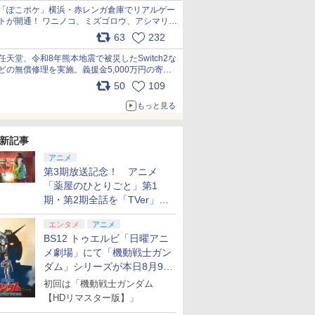
「ぽこポケ」横浜・赤レンガ倉庫でリアルゲー
トが開通！ ワニノコ、ミズゴロウ、アシマリ登
場シーンをレポート pic.x.com/LDgEByVl6D
63
232
任天堂、令和8年熊本地震で被災したSwitch2な
どの無償修理を実施。義援金5,000万円の寄付
も発表 pic.x.com/BAYsMfUfUC
50
109
もっと見る
新記事
アニメ
第3期放送記念！ アニメ
「薬屋のひとりごと」第1
期・第2期全話を「TVer」に
て期間限定で順次無料配信開
エンタメ
アニメ
始
BS12 トゥエルビ「日曜アニ
メ劇場」にて「機動戦士ガン
ダム」シリーズが本日8月9日
から8週連続で放送
初回は「機動戦士ガンダム
【HDリマスター版】」