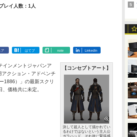
プレイ人数：1人
ェア
はてブ
note
LinkedIn
テインメントジャパンア
【コンセプトアート】
用アクション・アドベンチ
オーダー1886）」の最新スクリ
日、価格共に未定。
決して超人として描かれてい
るわけではないという主人公
ガラハッド。それ故に緊張感