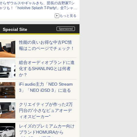
そらザウルスやギャルきち、団長の吉野家Tシ
ニンテンドーeショップでは「大神 絶景版」が
ャツも！「hololive Splash T-Party!」全Tシャツ
67%オフで990円
ラインナップ公開＆オンライン販売開始
もっと見る
Special Site
性能の良いお得な中古PC情
報はこのページでチェック！
総合オーディオブランドに進
化するSHANLINGとは何者
か？
iFi audio主力「NEO Stream
3」「NEO iDSD 3」に迫る
クリエイティブが作った2万
円台の“小さなピュアオーデ
ィオスピーカー”
レイズのプレミアムカー向け
ブランドHOMURAから