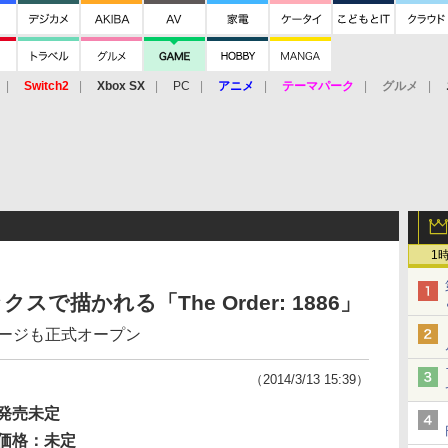
Switch2
Xbox SX
PC
アニメ
テーマパーク
グルメ
 Vita
3DS
アーケード
VR
1
で描かれる「The Order: 1886」
ページも正式オープン
（2014/3/13 15:39）
発売未定
価格：未定