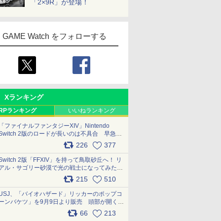
「2×9R」が登場！
GAME Watch をフォローする
Xランキング
RPランキング
いいねランキング
「ファイナルファンタジーXIV」Nintendo
Switch 2版のロードが長いのは不具合 早急に
アップデートできるよう対応中
226
377
pic.x.com/s9S3nRCAGa
Switch 2版「FFXIV」を持って鳥取砂丘へ！ リ
アル・サゴリー砂漠で光の戦士になってみた
pic.x.com/qyOfL2uv1n
215
510
USJ、「バイオハザード」リッカーのポップコ
ーンバケツ」を9月9日より販売 頭部が開く仕
組み。味は恐怖を堪のう「味噌フレーバー」
66
213
pic.x.com/81MuXGahVM