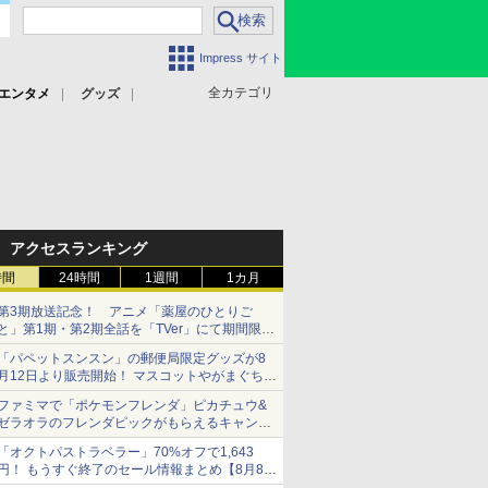
Impress サイト
全カテゴリ
エンタメ
グッズ
アクセスランキング
時間
24時間
1週間
1カ月
第3期放送記念！ アニメ「薬屋のひとりご
と」第1期・第2期全話を「TVer」にて期間限定
で順次無料配信開始
「パペットスンスン」の郵便局限定グッズが8
月12日より販売開始！ マスコットやがまぐち、
レターセットなどが登場
ファミマで「ポケモンフレンダ」ピカチュウ&
ゼラオラのフレンダピックがもらえるキャンペ
ーン開催！
「オクトパストラベラー」70%オフで1,643
円！ もうすぐ終了のセール情報まとめ【8月8日
更新】