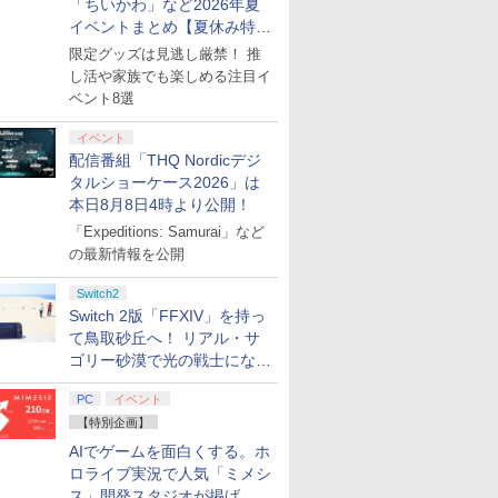
「ちいかわ」など2026年夏
イベントまとめ【夏休み特
集】
限定グッズは見逃し厳禁！ 推
し活や家族でも楽しめる注目イ
ベント8選
イベント
配信番組「THQ Nordicデジ
タルショーケース2026」は
本日8月8日4時より公開！
「Expeditions: Samurai」など
の最新情報を公開
Switch2
Switch 2版「FFXIV」を持っ
て鳥取砂丘へ！ リアル・サ
ゴリー砂漠で光の戦士になっ
てみた
PC
イベント
【特別企画】
AIでゲームを面白くする。ホ
ロライブ実況で人気「ミメシ
ス」開発スタジオが掲げ