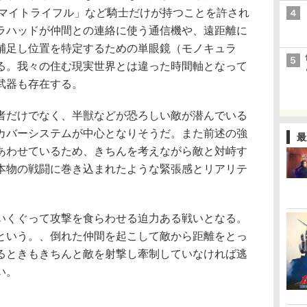
ーマイトライフル」など騎士だけが持つことを許され
ラハッドが仲間との連絡に使う通信機や、遠距離に
補足し位置を特定するための単眼鏡（モノキュラ
る。我々の住む現実世界とは違った時間軸となって
武器も存在する。
だけでなく、半獣などが恐ろしい敵が潜んでいる
カバーシステムが中心となりそうだ。また前述の強
最
あわせているため、きちんを考えながら敵と対峙す
本物の戦闘に巻き込まれたような緊張感とリアリテ
くぐって攻撃を食らわせる迫力ある戦いとなる。
という。、倒れた仲間を起こして敵から距離をとっ
るときもきちんと敵を射撃し牽制していなければ逃
い。