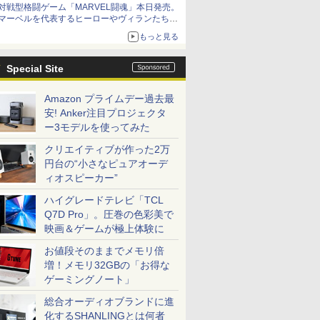
対戦型格闘ゲーム「MARVEL闘魂」本日発売。
アイスカップに入ったスライムやわたぼう、ベ
マーベルを代表するヒーローやヴィランたちが
ビーサタンなどがオリジナルアートで登場
登場
もっと見る
「GUILTY GEAR」などの格ゲーを手掛けるア
ークシステムワークスが開発
Special Site
Amazon プライムデー過去最
安! Anker注目プロジェクタ
ー3モデルを使ってみた
クリエイティブが作った2万
円台の“小さなピュアオーデ
ィオスピーカー”
ハイグレードテレビ「TCL
Q7D Pro」。圧巻の色彩美で
映画＆ゲームが極上体験に
お値段そのままでメモリ倍
増！メモリ32GBの「お得な
ゲーミングノート」
総合オーディオブランドに進
化するSHANLINGとは何者