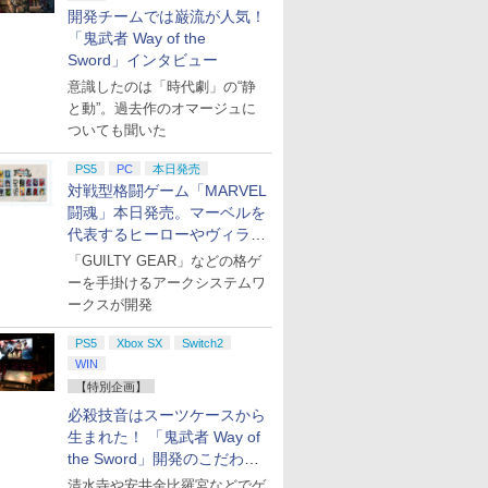
開発チームでは巌流が人気！
「鬼武者 Way of the
Sword」インタビュー
意識したのは「時代劇」の“静
と動”。過去作のオマージュに
ついても聞いた
PS5
PC
本日発売
対戦型格闘ゲーム「MARVEL
闘魂」本日発売。マーベルを
代表するヒーローやヴィラン
たちが登場
「GUILTY GEAR」などの格ゲ
ーを手掛けるアークシステムワ
ークスが開発
PS5
Xbox SX
Switch2
WIN
【特別企画】
必殺技音はスーツケースから
生まれた！ 「鬼武者 Way of
the Sword」開発のこだわり
を目撃！
清水寺や安井金比羅宮などでゲ