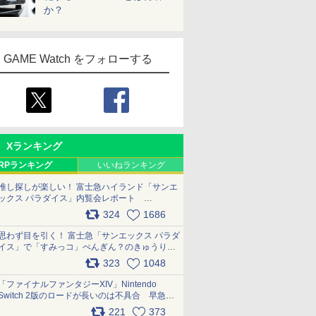
か？
GAME Watch をフォローする
Xランキング
RPランキング
いいねランキング
推し探しが楽しい！ 富士急ハイランド「サンエ
ックス パラダイス」内覧会レポート
pic.x.com/p718c0QB0k
324
1686
思わず目を引く！ 富士急「サンエックス パラダ
イス」で「すみっコ」ぺんぎん？のきゅうりド
ッグを食べてみた イラストそのままのメニュ
323
1048
ー化に挑戦。これが意外にもおいしい
pic.x.com/Kgl04hZaeg
「ファイナルファンタジーXIV」Nintendo
Switch 2版のロードが長いのは不具合 早急に
アップデートできるよう対応中
221
373