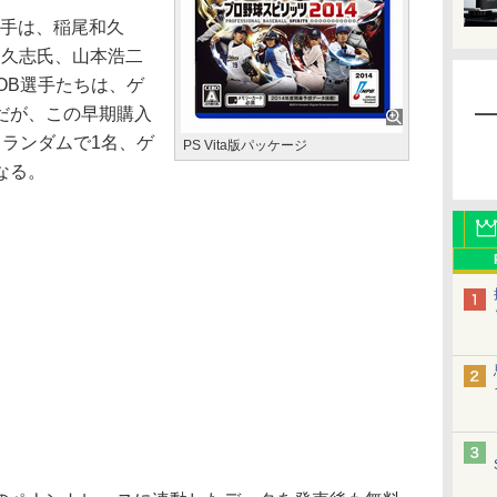
手は、稲尾和久
田久志氏、山本浩二
OB選手たちは、ゲ
だが、この早期購入
らランダムで1名、ゲ
PS Vita版パッケージ
なる。