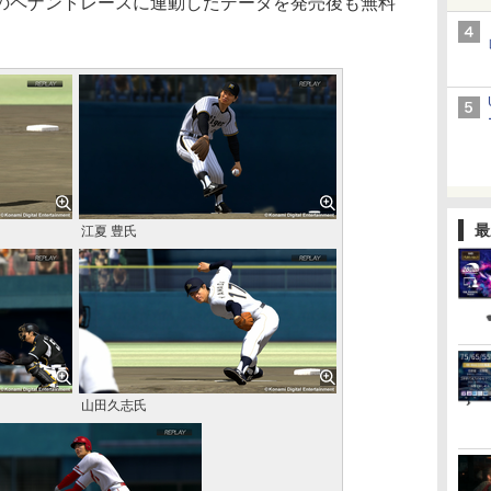
ペナントレースに連動したデータを発売後も無料
最
江夏 豊氏
山田久志氏