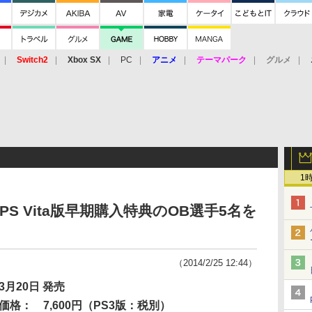
Switch2
Xbox SX
PC
アニメ
テーマパーク
グルメ
 Vita
3DS
アーケード
VR
1
/PS Vita版早期購入特典のOB選手5名を
（2014/2/25 12:44）
3月20日 発売
価格：
7,600円（PS3版：税別）