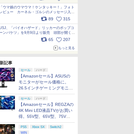
pic.x.com/s9S3nRCAGa
「ウマ娘のウマウマ！ケンタッキー！」フォト
レビュー カーネル・ゴルシのメッセージ入り
パッケージや描き下ろしトレカなどが登場
89
315
pic.x.com/PjnkR9vkXl
USJ、「バイオハザード」リッカーのポップコ
ーンバケツ」を9月9日より販売 頭部が開く仕
組み。味は恐怖を堪のう「味噌フレーバー」
65
207
pic.x.com/81MuXGahVM
もっと見る
新記事
セール
ハード
【Amazonセール】ASUSの
モニターがセール価格に。
26.5インチゲーミングモニタ
ー「ROG Strix OLED
セール
ハード
XG27ACDMS」限定モデルも
【Amazonセール】REGZAの
お買い得
4K Mini LED液晶TVがお買い
得。55V型、65V型、75V型
の2026年モデルがラインナ
PS5
Xbox SX
Switch2
ップ
WIN