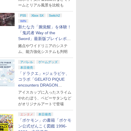
ームとリアル風景を比較も
PS5
Xbox SX
Switch2
WIN
新たな力「腕覚醒」を体験！
「鬼武者 Way of the
Sword」最新版プレイレポー
ト
拠点やワイドリニアのシステ
ム、能力強化システムも判明
アパレル
ゲームグッズ
本日発売
「ドラクエ」×ジェラピケ、
コラボ「GELATO PIQUE
encounters DRAGON
QUEST」第2弾が本日発売
アイスカップに入ったスライム
やわたぼう、ベビーサタンなど
がオリジナルアートで登場
エンタメ
本日発売
「ポケモン」の書籍「ポケモ
ン公式ぜんこく図鑑 1996-