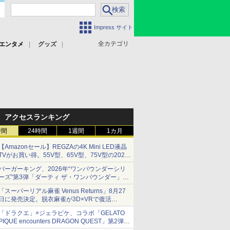
Impress サイト
全カテゴリ
エンタメ
グッズ
アクセスランキング
時間
24時間
1週間
1カ月
【Amazonセール】REGZAの4K Mini LED液晶
TVがお買い得。55V型、65V型、75V型の2026
年モデルがラインナップ
バーガーキング、2026年“ワンパウンダーシリ
ーズ”第3弾「ダーティ ザ・ワンパウンダー」を
8月7日発売
「スーパーリアル麻雀 Venus Returns」8月27
「特製ガーリックマヨソース」を使用した超大
日に発売決定。脱衣麻雀が3D×VRで復活
型チーズバーガー
発売から2週間は20%オフになるセールが実施
「ドラクエ」×ジェラピケ、コラボ「GELATO
PIQUE encounters DRAGON QUEST」第2弾が
本日発売