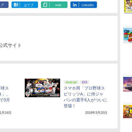
ェア
はてブ
note
LinkedIn
公式サイト
Android
iOS
野球ス
スマホ用「プロ野球ス
４」、
ピリッツA」に侍ジャ
SPで3月
パンの選手9人がついに
登場！
年1月16日
2018年3月20日