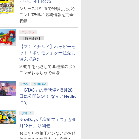
2026」本日発売
シリーズ30年間で登場したポケ
モン1,025匹の基礎情報を完全
収録
エンタメ
【特別企画】
【マクドナルド】ハッピーセ
ット「ポケモン」を一足先に
遊んでみた！
30周年を記念して30種類のポケ
モンがおもちゃで登場
PS5
Xbox SX
「GTA6」の新映像が8月28
日に公開決定！ なんとNetflix
にて
グルメ
NewDays「増量フェス」が8
月18日より開催
おにぎりや菓子パンなどがお値