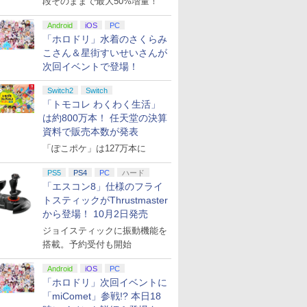
段そのままで最大50%増量！
Android
iOS
PC
「ホロドリ」水着のさくらみ
こさん＆星街すいせいさんが
次回イベントで登場！
Switch2
Switch
「トモコレ わくわく生活」
は約800万本！ 任天堂の決算
資料で販売本数が発表
「ぽこポケ」は127万本に
PS5
PS4
PC
ハード
「エスコン8」仕様のフライ
トスティックがThrustmaster
から登場！ 10月2日発売
ジョイスティックに振動機能を
搭載。予約受付も開始
Android
iOS
PC
「ホロドリ」次回イベントに
「miComet」参戦!? 本日18