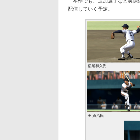
本作でも、追加選手など実際の
配信していく予定。
稲尾和久氏
王 貞治氏