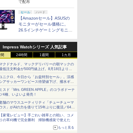
で配布
セール
ハード
【Amazonセール】ASUSの
モニターがセール価格に。
26.5インチゲーミングモニタ
ー「ROG Strix OLED
XG27ACDMS」限定モデルも
Impress Watchシリーズ 人気記事
お買い得
時間
24時間
1週間
1カ月
マクドナルド、マックデリバリーの朝マックの
最低注文料金が500円値上げ。8月18日より
1,500円から受付
ユニクロ、今日から「お盆特別セール」。涼感
シアサッカーワンピース待望値下げ、撥水ギア
ショーツは1990円に
ミスド「Mrs. GREEN APPLE」のコラボドーナ
ツ4種、いよいよ発売！
老舗のマウスユーティリティ「チューチューマ
ウス」がAIの力を借りて15年ぶりに復活／64bit
化、Windows 10/11、「Chrome」も走り回
【家電レビュー】手ごわい雑草との戦い、コメ
る。復活記念で2026年末まで500円
リの草刈機で完全勝利 掃除機感覚で使えた
もっと見る