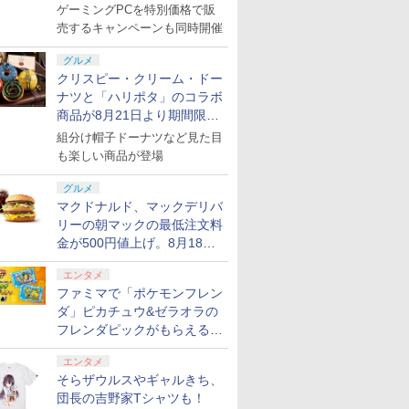
ゲーミングPCを特別価格で販
売するキャンペーンも同時開催
グルメ
クリスピー・クリーム・ドー
ナツと「ハリポタ」のコラボ
商品が8月21日より期間限定
で発売
組分け帽子ドーナツなど見た目
も楽しい商品が登場
グルメ
マクドナルド、マックデリバ
リーの朝マックの最低注文料
金が500円値上げ。8月18日
より1,500円から受付
エンタメ
ファミマで「ポケモンフレン
ダ」ピカチュウ&ゼラオラの
フレンダピックがもらえるキ
ャンペーン開催！
エンタメ
そらザウルスやギャルきち、
団長の吉野家Tシャツも！