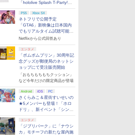
「hololive Splash T-Party!」
全Tシャツラインナップ公開
PS5
Xbox SX
＆オンライン販売開始
ネトフリで公開予定
「GTA6」新映像は日本国内
でもリアルタイム試聴可能。
しかも日本語字幕付き
Netflixから公式回答あり
エンタメ
「ポムポムプリン」30周年記
念グッズが郵便局のネットシ
ョップにて受注販売開始
「おもちもちもちクッション」
など今年だけの限定商品が登場
Android
iOS
PC
さくらみこ＆星街すいせいの
★5メンバーも登場！「ホロ
ドリ」、新イベント「シンク
ロする夏のスパークル」がス
エンタメ
タート
「ジブリパーク」に「ナウシ
カ」モチーフの新たな屋内施