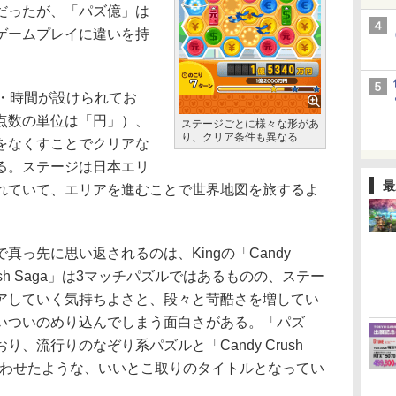
だったが、「パズ億」は
ゲームプレイに違いを持
・時間が設けられてお
点数の単位は「円」）、
ステージごとに様々な形があ
り、クリア条件も異なる
をなくすことでクリアな
る。ステージは日本エリ
最
れていて、エリアを進むことで世界地図を旅するよ
っ先に思い返されるのは、Kingの「Candy
 Crush Saga」は3マッチパズルではあるものの、ステー
アしていく気持ちよさと、段々と苛酷さを増してい
いついのめり込んでしまう面白さがある。「パズ
、流行りのなぞり系パズルと「Candy Crush
合わせたような、いいとこ取りのタイトルとなってい