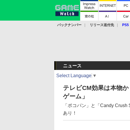
バックナンバー
リリース送付先
PS5
モバイル
eスポーツ
クラウド
PS
ニュース
Select Language
▼
テレビCM効果は本物か？ 
ゲーム」
「ポコパン」と「Candy Cru
あり！