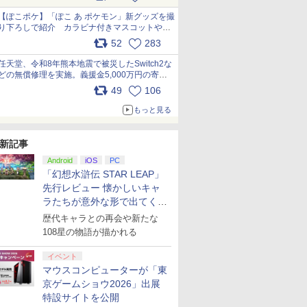
【ぽこポケ】「ぽこ あ ポケモン」新グッズを撮
り下ろしで紹介 カラビナ付きマスコットやス
クエアポーチが仲間入り
52
283
pic.x.com/XmVAgBxaW5
任天堂、令和8年熊本地震で被災したSwitch2な
どの無償修理を実施。義援金5,000万円の寄付
も発表 pic.x.com/BAYsMfUfUC
49
106
もっと見る
新記事
Android
iOS
PC
「幻想水滸伝 STAR LEAP」
先行レビュー 懐かしいキャ
ラたちが意外な形で出てくる
シリーズ完全新作！
歴代キャラとの再会や新たな
108星の物語が描かれる
イベント
マウスコンピューターが「東
京ゲームショウ2026」出展
特設サイトを公開