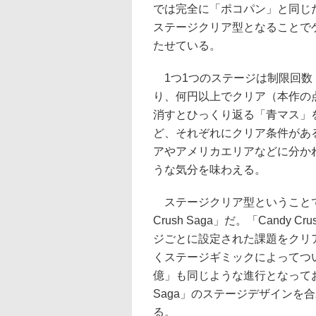
では完全に「ポコパン」と同じ
ステージクリア型となることで
たせている。
1つ1つのステージは制限回数
り、何円以上でクリア（本作の
消すとひっくり返る「青マス」
ど、それぞれにクリア条件があ
アやアメリカエリアなどに分か
うな気分を味わえる。
ステージクリア型ということで真
Crush Saga」だ。「Candy
ジごとに設定された課題をクリ
くステージギミックによってつ
億」も同じような進行となっており
Saga」のステージデザインを
る。