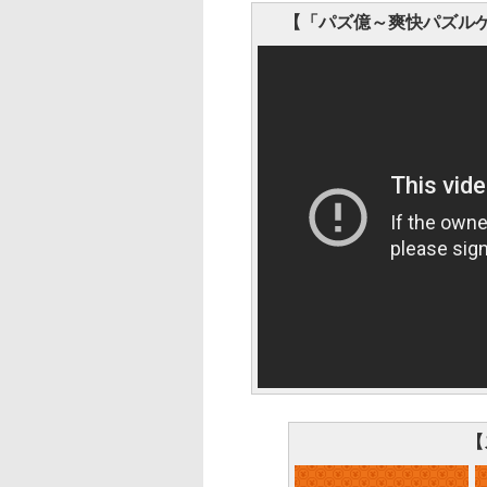
【「パズ億～爽快パズルゲ
【