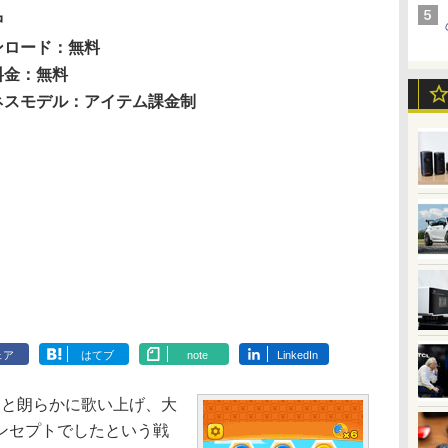
中
ンロード：無料
料金：無料
ネスモデル：アイテム課金制
ェア
はてブ
note
LinkedIn
と朗らかに歌い上げ、大
ンセプトでしたという戦