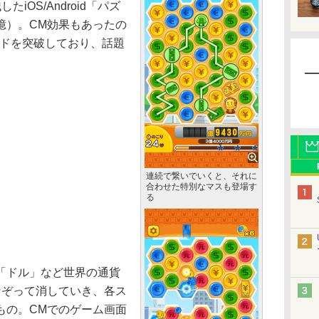
iOS/Android「パズ
億）。CM効果もあったの
ロードを突破しており、話題
連続で繋いでいくと、それに
合わせた特別なマスも登場す
る
「ドル」など世界の通貨
なぞって消していき、各ス
もの。CMでのゲーム画面