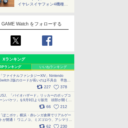
イヤレスイヤフォン4機種を
一気に聴く
GAME Watch をフォローする
Xランキング
RPランキング
いいねランキング
「ファイナルファンタジーXIV」Nintendo
Switch 2版のロードが長いのは不具合 早急に
アップデートできるよう対応中
227
378
pic.x.com/s9S3nRCAGa
USJ、「バイオハザード」リッカーのポップコ
ーンバケツ」を9月9日より販売 頭部が開く仕
組み。味は恐怖を堪のう「味噌フレーバー」
66
212
pic.x.com/81MuXGahVM
「ぽこポケ」横浜・赤レンガ倉庫でリアルゲー
トが開通！ ワニノコ、ミズゴロウ、アシマリ登
場シーンをレポート pic.x.com/LDgEByVl6D
62
230