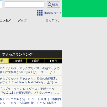
Impress サイト
全カテゴリ
エンタメ
グッズ
アクセスランキング
時間
24時間
1週間
1カ月
マクドナルド、マックデリバリーの朝マックの
最低注文料金が500円値上げ。8月18日より
1,500円から受付
そらザウルスやギャルきち、団長の吉野家Tシ
ャツも！「hololive Splash T-Party!」全Tシャツ
ラインナップ公開＆オンライン販売開始
「スプラトゥーン レイダース」更新データ
「Ver.1.1.1」が配信開始。ブキやステージに関
する不具合を修正
ネトフリで公開予定「GTA6」新映像は日本国内
でもリアルタイム試聴可能。しかも日本語字幕
付き