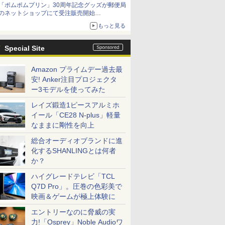
「ポムポムプリン」30周年記念グッズが郵便局
Netflixから公式回答あり
のネットショップにて受注販売開始
「おもちもちもちクッション」など今年だけの
もっと見る
限定商品が登場
Special Site
Amazon プライムデー過去最
安! Anker注目プロジェクタ
ー3モデルを使ってみた
レイズ鍛造1ピースアルミホ
イール「CE28 N-plus」軽量
なままに剛性を向上
総合オーディオブランドに進
化するSHANLINGとは何者
か？
ハイグレードテレビ「TCL
Q7D Pro」。圧巻の色彩美で
映画＆ゲームが極上体験に
エントリーなのに脅威の実
力!「Osprey」Noble Audioワ