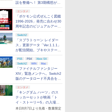
設を整備へ！ 第3期構想が公
開
エンタメ
「ポケモン公式ぜんこく図鑑
1996-2026」発売に合わせ30
周年記念のビジュアルアート
ブック3冊同時発売が決定
Switch2
「スプラトゥーン レイダー
ス」更新データ「Ver.1.1.1」
が配信開始。ブキやステージ
に関する不具合を修正
PS5
PS4
Xbox SX
Switch2
WIN
Mac
「ファイナルファンタジー
XIV」緊急メンテへ。Switch2
版のデータロード不具合を最
適化
エンタメ
「キングダム ハーツ」のス
テッカーセットが映画「ト
イ・ストーリー5」の入場特
典として配布決定！
本日8月7日より先着・数量限定