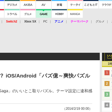
Switch2
Xbox SX
PC
アニメ
テーマパーク
グルメ
 Vita
3DS
アーケード
VR
1
iOS/Android「パズ億～爽快パズル
sh Saga」のいいとこ取りパズル。テーマ設定に違和感
（2014/2/19 00:00）