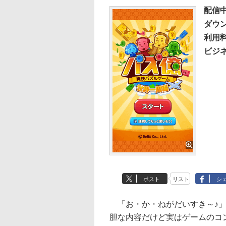
配信
ダウ
利用
ビジ
ポスト
リスト
シ
「お・か・ねがだいすき～♪」
胆な内容だけど実はゲームのコ