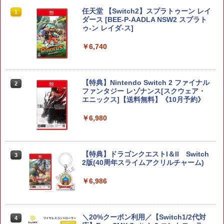
任天堂 【Switch2】スプラトゥーン レイ
1
ダース [BEE-P-AADLA NSW2 スプラト
ゥ-ン レイダ-ス]
￥6,740
【特典】Nintendo Switch 2 ファイナル
2
ファンタジー レゾナンス[スクウェア・
エニックス]【送料無料】《10月予約》
￥6,980
【特典】ドラゴンクエストI＆II Switch
3
2版(40周年スライムアクリルチャーム)
￥6,986
＼20%クーポン利用／【Switch1/2代対
4