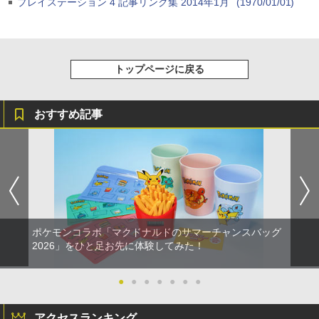
4
プレイステーション 4 記事リンク集 2014年1月
(1970/01/01)
『映画 ラブライブ！蓮ノ空女学院スクー
+イベント抽選権+描き下ろし色紙) [ 吾峠
4
トローラー ミッドナイト ブラック(CFI-
ルコード 【旧 Xbox ギフトカード】 [オ
ンラインコード版
￥1,298
ルアイドルクラブ Bloom Garden Part
呼世晴 ]
ZCT2J01)
ンラインコード]
SONY ソニー PS5 バイオハザード RE:4
4
y』Blu-ray（特装限定版）
ゲームソフト 【中古】 22606R69
￥9,000
￥11,000
￥10,737
￥5,000
￥8,589
￥3,000
【楽天ランキング1位入賞】自動タップ
トップページに戻る
5
機 オートクリッカー 連打装置 USB給電
ニンテンドープリペイド番号 5000円|オ
5
クリップ式 スマホ自動操作 日本語説明
【楽天ブックス限定先着特典】【会場販
【純正品】DualSense ワイヤレスコン
5
【純正品】Xbox ワイヤレス コントロー
ンラインコード版
5
5
書付き iPhone/Android対応 いいね/ゲ
劇場版「鬼滅の刃」無限城編 第一章 猗
売対象】【イベント対象】【クレジット
5
トローラー(CFI-ZCT2J)
ラー (ロボット ホワイト)
おすすめ記事
ーム周回/ライブ/推し活対応 (ホワイト)
窩座再来 完全生産限定版 [DVD]
カード決済限定】「チェンソーマン」
【新品】PS5 グランド・セフト・オート
5
￥5,000
ザ・ステージ レゼ篇【Blu-ray】(アクリ
V【CERO:Z】【メール便】
￥10,737
￥7,681
￥1,380
ルチャームプレート+キャストメッセー
￥7,828
ジ入りハーフブロマイド10枚セット(会
￥4,290
場引き換え限定)+イベント抽選権)
￥11,880
ポケモンコラボ「マクドナルドのサマーチャンスバッグ
2026」をひと足お先に体験してみた！
●
●
●
●
●
●
●
アクセスランキング