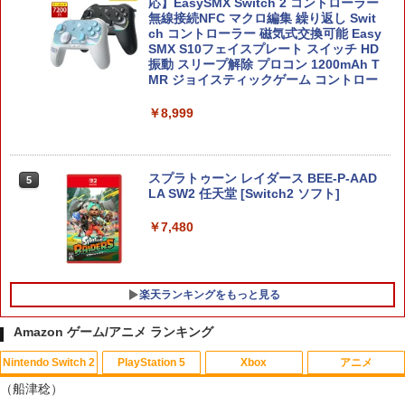
応】EasySMX Switch 2 コントローラー
無線接続NFC マクロ編集 繰り返し Swit
ch コントローラー 磁気式交換可能 Easy
SMX S10フェイスプレート スイッチ HD
振動 スリープ解除 プロコン 1200mAh T
MR ジョイスティックゲーム コントロー
￥8,999
スプラトゥーン レイダース BEE-P-AAD
5
LA SW2 任天堂 [Switch2 ソフト]
￥7,480
楽天ランキングをもっと見る
Amazon ゲーム/アニメ ランキング
Nintendo Switch 2
PlayStation 5
Xbox
アニメ
【大容量】SILENT HILL f PS5対応 LIP1
【中古】とびだせ どうぶつの森
【中古】【未使用品】トイ・ストーリー
1
1
1
（船津稔）
708 互換 バッテリー【PSE基準検品】ワ
3 [純正ブルーレイ＋純正ケース]