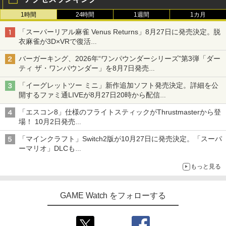
1時間
24時間
1週間
1カ月
「スーパーリアル麻雀 Venus Returns」8月27日に発売決定。脱
衣麻雀が3D×VRで復活
発売から2週間は20%オフになるセールが実施
バーガーキング、2026年“ワンパウンダーシリーズ”第3弾「ダー
ティ ザ・ワンパウンダー」を8月7日発売
「特製ガーリックマヨソース」を使用した超大型チーズバーガー
「イーグレットツー ミニ」新作追加ソフト発売決定。詳細を公
開するファミ通LIVEが8月27日20時から配信
シリーズ累計100タイトルへ
「エスコン8」仕様のフライトスティックがThrustmasterから登
場！ 10月2日発売
ジョイスティックに振動機能を搭載。予約受付も開始
「マインクラフト」Switch2版が10月27日に発売決定。「スーパ
ーマリオ」DLCも
Switch版からのアップグレードも可能に
もっと見る
GAME Watch をフォローする