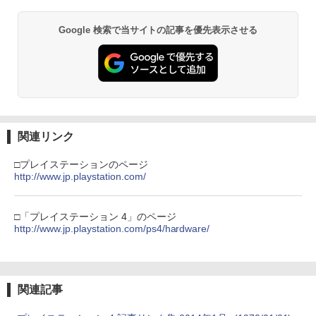
イヤレスコントローラー SONY対応 ロワ
￥725
ジャパン アストロボット Destiny 2
￥2,480
スプラトゥーン レイダース|オンライン
PlayStation 5 デジタル・エディション
Xbox プリペイドカード 10,000円 デジ
劇場版「鬼滅の刃」無限城編 第一章 猗
1
1
1
1
Google 検索で当サイトの記事を優先表示させる
コード版
日本語専用 Console Language: Japan
タルコード 【旧 Xbox ギフトカード】
窩座再来 通常版 [Blu-ray]
￥1,780
ese only (CFI-2200B01)
[オンラインコード]
￥5,832
￥3,964
￥55,000
￥10,000
【中古】SIMPLE DSシリーズ Vol.30 TH
仮面ライダー555 THE MOVIE コンプリ
2
2
E テーブルゲーム
ートBlu-ray [Blu-ray]
【SALE・大幅値下げ・新品・未開封
2
品】明末: ウツロノハネ PS5 ソフト 【ポ
スト投函】 ※特典付属なし ※セール品
￥843
￥6,822
スプラトゥーン レイダース -Switch2
劇場版「鬼滅の刃」無限城編 第一章 猗
Beast of Reincarnation -PS5 【特典】
Xbox プリペイドカード 1,000円 デジタ
2
2
のため、返品及び製品保証の対象外とな
2
2
窩座再来 通常版 [DVD]
プロダクトコード 封入
ルコード 【旧 Xbox ギフトカード】 [オ
関連リンク
ります。
ンラインコード]
￥6,455
￥3,523
￥7,286
￥2,300
□プレイステーションのページ
NewスーパーマリオブラザーズWii ノコ
3
￥1,000
仮面ライダークウガ一挙見Blu-ray [Blu-
http://www.jp.playstation.com/
3
ノコエアホッケー
ray]
￥1,254
￥8,821
【SALE・大幅値下げ・新品・未開封
□「プレイステーション 4」のページ
3
Nintendo Switch 2(日本語・国内専用)
劇場版「鬼滅の刃」無限城編 第一章 猗
【純正品】ディスクドライブ(CFI-ZDD1
3
3
【純正品】Xbox ワイヤレス コントロー
3
品】モンスターハンターワイルズ PS5 ソ
3
http://www.jp.playstation.com/ps4/hardware/
窩座再来 完全生産限定版 [Blu-ray]
J) PlayStation 5
ラー + USB-C® ケーブル
フト【ポスト投函】 ※特典なし ※セー
￥55,603
ル品のため、返品及び製品保証の対象外
Steam Deck OLED / Steam Deck LCD
￥8,698
4
￥11,849
となります。
￥8,300
ブルーライトカット ガラスフィルム 強
【楽天ブックス限定配送BOX】【楽天ブ
4
化ガラス フィルム 保護フィルム 光沢 全
ックス限定先着特典+先着特典】劇場版
￥2,900
関連記事
面保護 硬度 9H 飛散防止 Valve スチーム
「鬼滅の刃」無限城編 第一章 猗窩座再
デック
来(完全生産限定版)【Blu-ray】(かるた
【純正品】DualSense ワイヤレスコン
Xbox プリペイドカード 5,000円 デジタ
ニンテンドープリペイド番号 9000円|オ
4
4