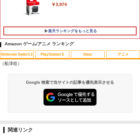
￥3,974
楽天ランキングをもっと見る
Amazon ゲーム/アニメ ランキング
Nintendo Switch 2
PlayStation 5
Xbox
アニメ
鬼エイム 指サック ゲーム スマホ ゲーミ
劇場版「鬼滅の刃」無限城編 第一章 猗
1
1
（船津稔）
ング FPS 音ゲー 荒野行動 PUBG Apex
窩座再来(通常版)【Blu-ray】 [ 吾峠呼世
CoD 高感度 銀繊維 手汗対策 鬼サック 6
晴 ]
個入り
スプラトゥーン レイダース|オンライン
PlayStation 5 デジタル・エディション
【純正品】Xbox ワイヤレス コントロー
劇場版「鬼滅の刃」無限城編 第一章 猗
1
1
1
1
￥3,960
Google 検索で当サイトの記事を優先表示させる
コード版
日本語専用 Console Language: Japan
ラー + USB-C® ケーブル
窩座再来 通常版 [Blu-ray]
￥1,280
ese only (CFI-2200B01)
￥5,832
￥8,300
￥3,982
￥55,000
【中古】【開封品】青春ブタ野郎はサン
2
【中古】 ドラゴンボール Sparking！
タクロースの夢を見ない 1 [完全生産限
2
ZERO／PS5
定版]＜Blu-ray＞（代引き不可）6552
【純正品】Xbox ワイヤレス コントロー
2
スプラトゥーン レイダース -Switch2
劇場版「鬼滅の刃」無限城編 第一章 猗
Beast of Reincarnation -PS5 【特典】
ラー (ロボット ホワイト)
2
2
2
￥2,783
￥4,000
窩座再来 通常版 [DVD]
プロダクトコード 封入
関連リンク
￥6,449
￥7,681