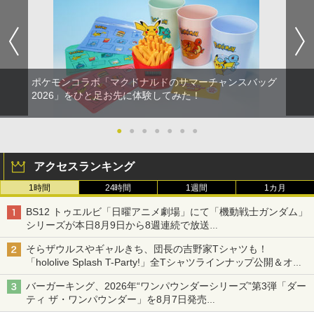
A3タペストリー+アクリルキーホルダー)
ルアイドルクラブ Bloom Garden Part
[ 松井優征 ]
y』Blu-ray（特装限定版）
￥7,150
￥8,589
ポケモンコラボ「マクドナルドのサマーチャンスバッグ
2026」をひと足お先に体験してみた！
●
●
●
●
●
●
●
アクセスランキング
1時間
24時間
1週間
1カ月
BS12 トゥエルビ「日曜アニメ劇場」にて「機動戦士ガンダム」
シリーズが本日8月9日から8週連続で放送
初回は「機動戦士ガンダム【HDリマスター版】」
そらザウルスやギャルきち、団長の吉野家Tシャツも！
「hololive Splash T-Party!」全Tシャツラインナップ公開＆オン
ライン販売開始
バーガーキング、2026年“ワンパウンダーシリーズ”第3弾「ダー
ティ ザ・ワンパウンダー」を8月7日発売
「特製ガーリックマヨソース」を使用した超大型チーズバーガー