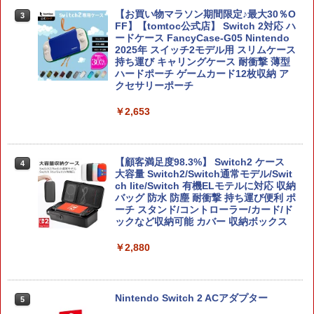
【お買い物マラソン期間限定♪最大30％O
3
FF】【tomtoc公式店】 Switch 2対応 ハ
ードケース FancyCase-G05 Nintendo
2025年 スイッチ2モデル用 スリムケース
持ち運び キャリングケース 耐衝撃 薄型
ハードポーチ ゲームカード12枚収納 ア
クセサリーポーチ
￥2,653
【顧客満足度98.3%】 Switch2 ケース
4
大容量 Switch2/Switch通常モデル/Swit
ch lite/Switch 有機ELモテルに対応 収納
バッグ 防水 防塵 耐衝撃 持ち運び便利 ポ
ーチ スタンド/コントローラー/カード/ド
ックなど収納可能 カバー 収納ボックス
￥2,880
Nintendo Switch 2 ACアダプター
5