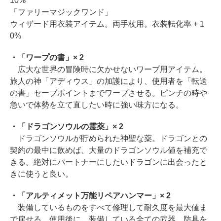
10%
「ファリーマジックワンド」
ウィザード用衣装アイテム。両手杖用。衣装転化率 + 1
0%
・「ワープの書」× 2
広大な世界の冒険時に欠かせないワープ用アイテム。
旅人の神「アディウス」の加護により、使用者を「転送
の書」セーブポイントまでワープさせる。ピンチの時や
急いで体勢を立て直したい時に強い味方になる。
・「ドラゴンソウルの霊薬」× 2
ドラゴンソウルが貯められた神聖な薬。ドラゴンとの
契約の最中に飲めば、大量のドラゴンソウル値を補充で
きる。絶対にパートナーにしたいドラゴンに出会ったと
きに使うと良い。
・「アルティメット万能リペアハンマー」× 2
装備しているものをすべて修理して耐久度を最大値ま
で戻せる。使用後に、装備している全ての武器、防具を