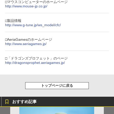
￥3,523
￥7,286
□マウスコンピューターのホームページ
http://www.mouse-jp.co.jp/
【楽天ブックス限定全巻購入特典】逃げ
3
70年代風ロボットアニメ ゲッP-X PS5
上手の若君 9 (完全生産限定版)【Blu-r
3
版
【純正品】Xbox ワイヤレス コントロー
ay】(描き下ろしイラスト(時行 B)使用 A
3
ラー (カーボンブラック)
3タペストリー+アクリルキーホルダー) [
□製品情報
Nintendo Switch 2(日本語・国内専用)
【Amazon.co.jp限定】劇場版モノノ怪
【純正品】ディスクドライブ(CFI-ZDD1
3
3
3
松井優征 ]
￥3,878
http://www.g-tune.jp/ws_model/cfc/
第三章 蛇神 (Amazon.co.jp限定オリジ
J) PlayStation 5
￥8,020
ナル三方背収納ケース付きコレクション)
￥55,491
￥7,150
(オリジナル特典:オリジナル巾着＋メー
￥11,980
□AeriaGamesのホームページ
カー特典:【坤と離】二振りの剣、十翼よ
http://www.aeriagames.jp/
り来たる！スタジオ描き下ろしイラスト
【中古】REANIMAL(リアニマル)ソフト:
【純正品】Xbox 充電式バッテリー + US
4
4
ボード付) [Blu-ray]
プレイステーション5ソフト／アクショ
B-C ケーブル
【楽天ブックス限定全巻購入特典+先着
4
ン・ゲーム
【純正品】DualSense ワイヤレスコン
ニンテンドープリペイド番号 9000円|オ
4
特典】逃げ上手の若君 7 (完全生産限定
4
￥10,780
□「ドラゴンズプロフェット」のページ
トローラー ミッドナイト ブラック(CFI-
ンラインコード版
版)【Blu-ray】(描き下ろしイラスト(時
￥2,618
http://dragonsprophet.aeriagames.jp/
ZCT2J01)
￥3,930
行 B)使用 A3タペストリー+アクリルキ
ーホルダー+和紙風ステッカーシート) [
￥9,000
￥10,737
松井優征 ]
劇場版「鬼滅の刃」無限城編 第一章 猗
4
窩座再来 完全生産限定版 [Blu-ray]
がんばれゴエモン大集合！ PS5版
￥7,150
【国内正規品】Thrustmaster スラスト
5
5
トップページに戻る
マスター TH8S シフター - PC、PS4、P
ニンテンドープリペイド番号 5000円|オ
5
￥8,698
【純正品】DualSense ワイヤレスコン
S5、PS5 Pro、Xbox One、Xbox Serie
￥4,890
ンラインコード版
5
トローラー(CFI-ZCT2J)
s X|S 対応の高精度 H パターン シフター
【楽天ブックス限定全巻購入特典】逃げ
おすすめ記事
￥5,000
5
￥10,737
￥14,141
上手の若君 12 (完全生産限定版)【Blu-
ray】(描き下ろしイラスト(時行 B)使用
『映画 ラブライブ！蓮ノ空女学院スクー
5