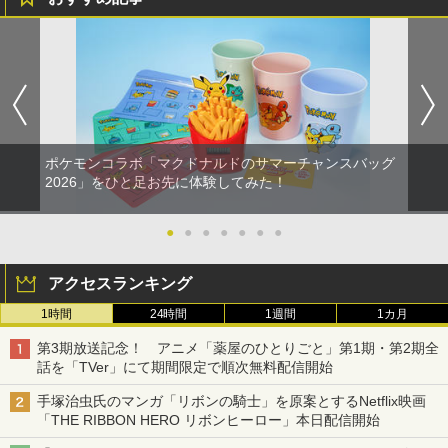
ポケモンコラボ「マクドナルドのサマーチャンスバッグ
2026」をひと足お先に体験してみた！
●
●
●
●
●
●
●
アクセスランキング
1時間
24時間
1週間
1カ月
第3期放送記念！ アニメ「薬屋のひとりごと」第1期・第2期全
話を「TVer」にて期間限定で順次無料配信開始
手塚治虫氏のマンガ「リボンの騎士」を原案とするNetflix映画
「THE RIBBON HERO リボンヒーロー」本日配信開始