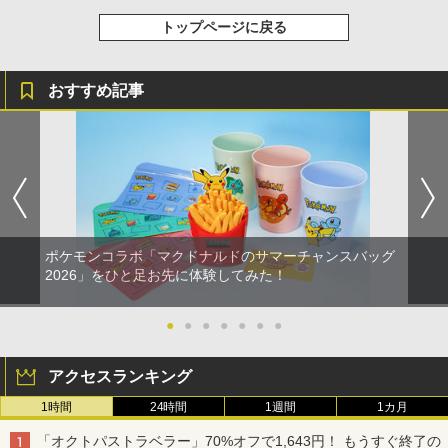
トップページに戻る
おすすめ記事
ポケモンコラボ「マクドナルドのサマーチャンスバッグ
2026」をひと足お先に体験してみた！
●
●
●
●
●
●
●
アクセスランキング
1時間
24時間
1週間
1カ月
「オクトパストラベラー」70%オフで1,643円！ もうすぐ終了の