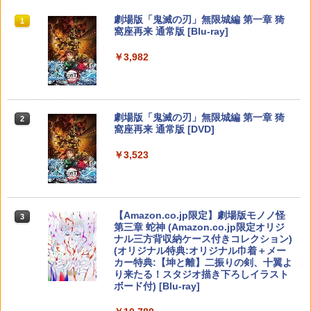
し騎士のスタートダッシュパック)
￥1,776
￥1,280
スプラトゥーン レイダース|オンライン
PlayStation 5 デジタル・エディション
【純正品】Xbox ワイヤレス コントロー
劇場版「鬼滅の刃」無限城編 第一章 猗
1
1
1
1
コード版
日本語専用 Console Language: Japan
ラー + USB-C® ケーブル
窩座再来 通常版 [Blu-ray]
￥6,910
ese only (CFI-2200B01)
￥5,832
￥8,300
￥3,982
￥55,000
英雄伝説 創の軌跡 【PS5】 ELJM-3071
【8/11まで！抽選で最大全額ポイントバ
未来のミライ 期間限定スペシャルプライ
2
2
2
8
ック】 1ヶ月保証！ 8BitDo USB Wirele
ス版【Blu-ray】 [ 細田守 ]
Samsung microSD Express Card 256
2
ss Adapter 2 ワイヤレス USBアダプタ
GB for Nintendo Switch 2
ー2 アダプタ スイッチ 8bit Switch Pro
【純正品】Xbox ワイヤレス コントロー
￥3,720
￥2,413
2
スプラトゥーン レイダース -Switch2
劇場版「鬼滅の刃」無限城編 第一章 猗
Windows Mac Raspbery Xbox Series
Beast of Reincarnation -PS5 【特典】
ラー (ロボット ホワイト)
2
2
2
￥6,979
窩座再来 通常版 [DVD]
X＆S One コントローラー Bluetoothコ
プロダクトコード 封入
ントローラー PS5 PS4
￥6,446
￥7,681
￥3,523
￥7,286
￥2,690
シティーズ：スカイライン リマスター
【中古】【未使用品】ソウルフル・ワー
3
3
ジャパン・スペシャル・エディション
ルド MovieNEX [DVDのみ]
【特典あり楽天1位】Switch2 ケース キ
3
ャリングケース ハードケース EVAハー
【純正品】Xbox ワイヤレス コントロー
3
ドシェル 10ゲームカードスロット switc
ラー (カーボンブラック)
￥5,591
￥2,980
Nintendo Switch 2(日本語・国内専用)
【Amazon.co.jp限定】劇場版モノノ怪
【純正品】ディスクドライブ(CFI-ZDD1
3
3
h2 収納 Joy-Con収納対応 Nintendo Sw
【中古】Minecraft (マインクラフト) - S
3
3
第三章 蛇神 (Amazon.co.jp限定オリジ
J) PlayStation 5
itch2専用 撥水 ブラック/ホワイト
witch
￥8,020
ナル三方背収納ケース付きコレクション)
￥55,491
(オリジナル特典:オリジナル巾着＋メー
￥11,980
￥2,000
￥2,910
カー特典:【坤と離】二振りの剣、十翼よ
【楽天ブックス限定特典+特典】METAL
ミュータント・ニンジャ・タートルズ2 2
4
4
り来たる！スタジオ描き下ろしイラスト
GEAR SOLID : MASTER COLLECTION
Kレストア版【Blu-ray】 [ ブライアン・
【純正品】Xbox 充電式バッテリー + US
4
ボード付) [Blu-ray]
Vol.2 PS5版(2連アクリルキーホルダー
トッチ ]
B-C ケーブル
+【早期購入封入特典】DLCチラシ)
【純正品】DualSense ワイヤレスコン
ドラゴンクエストモンスターズ4 枯れ
ニンテンドープリペイド番号 9000円|オ
4
4
4