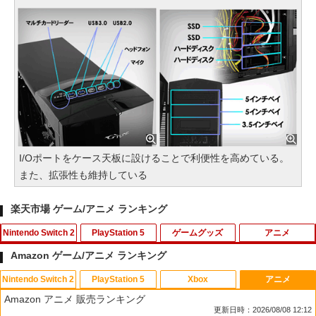
I/Oポートをケース天板に設けることで利便性を高めている。
また、拡張性も維持している
楽天市場 ゲーム/アニメ ランキング
Nintendo Switch 2
PlayStation 5
ゲームグッズ
アニメ
Amazon ゲーム/アニメ ランキング
Nintendo Switch 2
PlayStation 5
Xbox
アニメ
【特典】ファイナルファンタジー レゾナ
CYBER ・ ブルーレイレンズクリーナー
【中古】ルイージマンション
【中古】カーズ2 MovieNEX [純正ブルー
1
1
1
1
Amazon アニメ 販売ランキング
ンス Switch2版(【初回封入特典】魔導
パワフル湿式タイプ ( PS5 / PS4 用)
レイ＋純正ケース]
更新日時：2026/08/08 12:12
船＆かけだし騎士の応援パック・かけだ
￥864