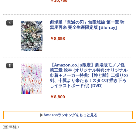
￥10,780
[Switch] Nintendo Switch Online + 追
トローラー ミッドナイト ブラック(CFI-
￥3,502
木の国のビアンカ・フローラ 【Switch
ンラインコード版
4
￥2,618
加パック個人プラン12か月（365日間）
ZCT2J01)
￥6,600
2】 POT-P-ABLCA
利用券 （ダウンロード版） ※1,000ポ
￥9,000
イントまでご利用可
￥10,737
￥7,620
劇場版「鬼滅の刃」無限城編 第一章 猗
4
ミュータント・タートルズ 2Kレストア
5
窩座再来 完全生産限定版 [Blu-ray]
￥5,900
【特典】Beast of Reincarnation(【永
版【Blu-ray】 [ ブライアン・トッチ ]
【国内正規品】Thrustmaster スラスト
5
5
久封入特典】プロダクトコード)
マスター TH8S シフター - PC、PS4、P
ニンテンドープリペイド番号 5000円|オ
5
￥8,698
【純正品】DualSense ワイヤレスコン
S5、PS5 Pro、Xbox One、Xbox Serie
￥4,136
ゼルダの伝説 ブレス オブ ザ ワイルド
ンラインコード版
5
5
トローラー(CFI-ZCT2J)
s X|S 対応の高精度 H パターン シフター
￥7,632
Nintendo Switch 2 Edition
TAITO TAS-L-001 アーケードメモリー
5
￥5,000
ズVOL.1 Lite [イーグレットツー ミニ用
￥10,737
￥14,141
￥7,680
ソフト]
【Amazon.co.jp限定】劇場版モノノ怪
5
第三章 蛇神 (オリジナル特典:オリジナル
￥6,580
巾着＋メーカー特典:【坤と離】二振りの
剣、十翼より来たる！スタジオ描き下ろ
しイラストボード付) [DVD]
￥8,800
Amazonランキングをもっと見る
（船津稔）