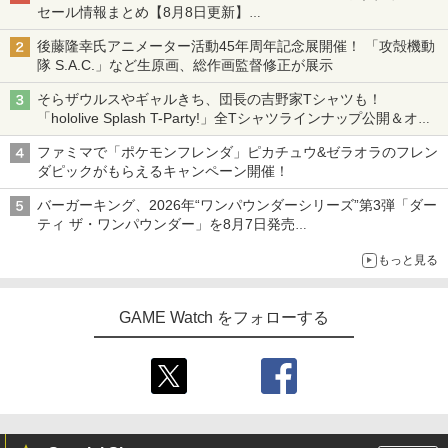
セール情報まとめ【8月8日更新】
ニンテンドーeショップでは「大神 絶景版」が67%オフで990円
後藤隆幸氏アニメーター活動45年周年記念展開催！ 「攻殻機動
隊 S.A.C.」など生原画、総作画監督修正が展示
そらザウルスやギャルきち、団長の吉野家Tシャツも！
「hololive Splash T-Party!」全Tシャツラインナップ公開＆オン
ライン販売開始
ファミマで「ポケモンフレンダ」ピカチュウ&ゼラオラのフレン
ダピックがもらえるキャンペーン開催！
バーガーキング、2026年“ワンパウンダーシリーズ”第3弾「ダー
ティ ザ・ワンパウンダー」を8月7日発売
「特製ガーリックマヨソース」を使用した超大型チーズバーガー
もっと見る
GAME Watch をフォローする