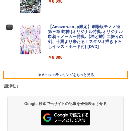
￥8,698
【純正品】DualSense ワイヤレスコン
S5、PS5 Pro、Xbox One、Xbox Serie
￥4,136
ゼルダの伝説 ブレス オブ ザ ワイルド
ンラインコード版
5
5
トローラー(CFI-ZCT2J)
s X|S 対応の高精度 H パターン シフター
￥7,632
Nintendo Switch 2 Edition
TAITO TAS-L-001 アーケードメモリー
5
￥5,000
ズVOL.1 Lite [イーグレットツー ミニ用
￥10,737
￥14,141
￥7,680
ソフト]
【Amazon.co.jp限定】劇場版モノノ怪
5
第三章 蛇神 (オリジナル特典:オリジナル
￥6,580
巾着＋メーカー特典:【坤と離】二振りの
剣、十翼より来たる！スタジオ描き下ろ
しイラストボード付) [DVD]
￥8,800
Amazonランキングをもっと見る
（船津稔）
Google 検索で当サイトの記事を優先表示させる