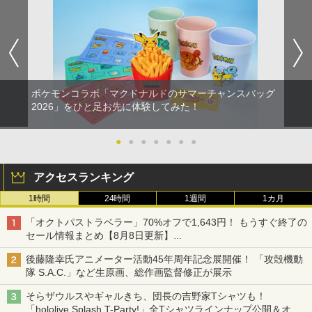
ポケモンコラボ「マクドナルドのサマーチャンスバッグ
2026」をひと足お先に体験してみた！
●
●
●
●
●
●
●
アクセスランキング
1時間
24時間
1週間
1カ月
「オクトパストラベラー」70%オフで1,643円！ もうすぐ終了の
セール情報まとめ【8月8日更新】
ニンテンドーeショップでは「大神 絶景版」が67%オフで990円
後藤隆幸氏アニメーター活動45年周年記念展開催！ 「攻殻機動
隊 S.A.C.」など生原画、総作画監督修正が展示
そらザウルスやギャルきち、団長の吉野家Tシャツも！
「hololive Splash T-Party!」全Tシャツラインナップ公開＆オン