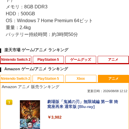
メモリ：8GB DDR3
HDD：500GB
OS：Windows 7 Home Premium 64ビット
重量：2.4kg
バッテリー持続時間：約3時間50分
楽天市場 ゲーム/アニメ ランキング
Nintendo Switch 2
PlayStation 5
ゲームグッズ
アニメ
Amazon ゲーム/アニメ ランキング
Nintendo Switch 2
PlayStation 5
Xbox
アニメ
【特典】ファイナルファンタジー レゾナ
CYBER ・ ブルーレイレンズクリーナー
【中古】ルイージマンション
【中古】カーズ2 MovieNEX [純正ブルー
1
1
1
1
Amazon アニメ 販売ランキング
ンス Switch2版(【初回封入特典】魔導
パワフル湿式タイプ ( PS5 / PS4 用)
レイ＋純正ケース]
更新日時：2026/08/08 12:12
船＆かけだし騎士の応援パック・かけだ
￥864
し騎士のスタートダッシュパック)
￥1,776
￥1,280
スプラトゥーン レイダース|オンライン
PlayStation 5 デジタル・エディション
【純正品】Xbox ワイヤレス コントロー
劇場版「鬼滅の刃」無限城編 第一章 猗
1
1
1
1
コード版
日本語専用 Console Language: Japan
ラー + USB-C® ケーブル
窩座再来 通常版 [Blu-ray]
￥6,910
ese only (CFI-2200B01)
￥5,832
￥8,300
￥3,982
￥55,000
英雄伝説 創の軌跡 【PS5】 ELJM-3071
【8/11まで！抽選で最大全額ポイントバ
未来のミライ 期間限定スペシャルプライ
2
2
2
8
ック】 1ヶ月保証！ 8BitDo USB Wirele
ス版【Blu-ray】 [ 細田守 ]
Samsung microSD Express Card 256