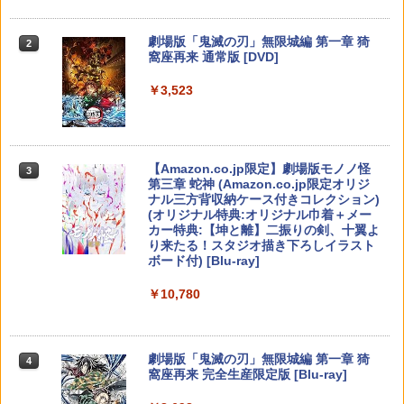
2
ss Adapter 2 ワイヤレス USBアダプタ
GB for Nintendo Switch 2
ー2 アダプタ スイッチ 8bit Switch Pro
【純正品】Xbox ワイヤレス コントロー
￥3,720
￥2,413
2
スプラトゥーン レイダース -Switch2
劇場版「鬼滅の刃」無限城編 第一章 猗
Windows Mac Raspbery Xbox Series
Beast of Reincarnation -PS5 【特典】
ラー (ロボット ホワイト)
2
2
2
￥6,979
窩座再来 通常版 [DVD]
X＆S One コントローラー Bluetoothコ
プロダクトコード 封入
ントローラー PS5 PS4
￥6,446
￥7,681
￥3,523
￥7,286
￥2,690
シティーズ：スカイライン リマスター
【中古】【未使用品】ソウルフル・ワー
3
3
ジャパン・スペシャル・エディション
ルド MovieNEX [DVDのみ]
【特典あり楽天1位】Switch2 ケース キ
3
ャリングケース ハードケース EVAハー
【純正品】Xbox ワイヤレス コントロー
3
ドシェル 10ゲームカードスロット switc
ラー (カーボンブラック)
￥5,591
￥2,980
Nintendo Switch 2(日本語・国内専用)
【Amazon.co.jp限定】劇場版モノノ怪
【純正品】ディスクドライブ(CFI-ZDD1
3
3
h2 収納 Joy-Con収納対応 Nintendo Sw
【中古】Minecraft (マインクラフト) - S
3
3
第三章 蛇神 (Amazon.co.jp限定オリジ
J) PlayStation 5
itch2専用 撥水 ブラック/ホワイト
witch
￥8,020
ナル三方背収納ケース付きコレクション)
￥55,491
(オリジナル特典:オリジナル巾着＋メー
￥11,980
￥2,000
￥2,910
カー特典:【坤と離】二振りの剣、十翼よ
【楽天ブックス限定特典+特典】METAL
ミュータント・ニンジャ・タートルズ2 2
4
4
り来たる！スタジオ描き下ろしイラスト
GEAR SOLID : MASTER COLLECTION
Kレストア版【Blu-ray】 [ ブライアン・
【純正品】Xbox 充電式バッテリー + US
4
ボード付) [Blu-ray]
Vol.2 PS5版(2連アクリルキーホルダー
トッチ ]
B-C ケーブル
+【早期購入封入特典】DLCチラシ)
【純正品】DualSense ワイヤレスコン
ドラゴンクエストモンスターズ4 枯れ
ニンテンドープリペイド番号 9000円|オ
4
4
4
￥10,780
[Switch] Nintendo Switch Online + 追
トローラー ミッドナイト ブラック(CFI-
￥3,502
木の国のビアンカ・フローラ 【Switch
ンラインコード版
4
￥2,618
加パック個人プラン12か月（365日間）
ZCT2J01)
￥6,600
2】 POT-P-ABLCA
利用券 （ダウンロード版） ※1,000ポ
￥9,000
イントまでご利用可
￥10,737
￥7,620
劇場版「鬼滅の刃」無限城編 第一章 猗
4
ミュータント・タートルズ 2Kレストア
5
窩座再来 完全生産限定版 [Blu-ray]
￥5,900
【特典】Beast of Reincarnation(【永
版【Blu-ray】 [ ブライアン・トッチ ]
【国内正規品】Thrustmaster スラスト
5
5
久封入特典】プロダクトコード)
マスター TH8S シフター - PC、PS4、P
ニンテンドープリペイド番号 5000円|オ
5