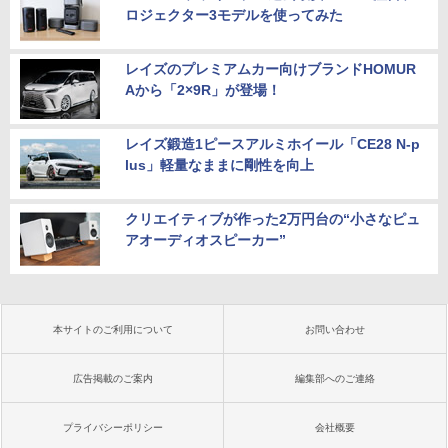
ロジェクター3モデルを使ってみた
レイズのプレミアムカー向けブランドHOMUR
Aから「2×9R」が登場！
レイズ鍛造1ピースアルミホイール「CE28 N-p
lus」軽量なままに剛性を向上
クリエイティブが作った2万円台の“小さなピュ
アオーディオスピーカー”
本サイトのご利用について
お問い合わせ
広告掲載のご案内
編集部へのご連絡
プライバシーポリシー
会社概要