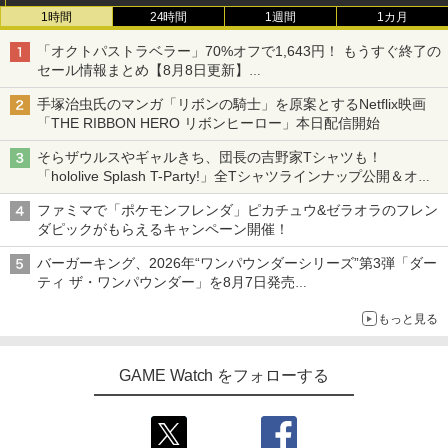
1時間
24時間
1週間
1カ月
「オクトパストラベラー」70%オフで1,643円！ もうすぐ終了の
セール情報まとめ【8月8日更新】
ニンテンドーeショップでは「大神 絶景版」が67%オフで990円
手塚治虫氏のマンガ「リボンの騎士」を原案とするNetflix映画
「THE RIBBON HERO リボンヒーロー」本日配信開始
そらザウルスやギャルきち、団長の吉野家Tシャツも！
「hololive Splash T-Party!」全Tシャツラインナップ公開＆オン
ライン販売開始
ファミマで「ポケモンフレンダ」ピカチュウ&ゼラオラのフレン
ダピックがもらえるキャンペーン開催！
バーガーキング、2026年“ワンパウンダーシリーズ”第3弾「ダー
ティ ザ・ワンパウンダー」を8月7日発売
「特製ガーリックマヨソース」を使用した超大型チーズバーガー
もっと見る
GAME Watch をフォローする