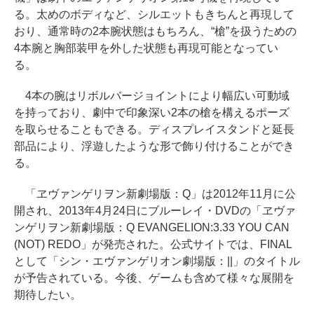
る。太めのボディなど、シルエットもきちんと再現して
おり、通常時の2本腕状態はもちろん、“槍”を扱うための
4本腕と胸部装甲を外した状態も再現可能となってい
る。
4本の腕はリボルバージョイントにより幅広い可動域
を持っており、劇中で印象深い2本の槍を構えるポーズ
を取らせることもできる。ディスプレイスタンドと延長
部品により、浮遊したような形で飾り付けることができ
る。
「ヱヴァンゲリヲン新劇場版：Q」は2012年11月に公
開され、2013年4月24日にブルーレイ・DVDの「ヱヴァ
ンゲリヲン新劇場版：Q EVANGELION:3.33 YOU CAN
(NOT) REDO」が発売された。公式サイトでは、FINAL
として「シン・エヴァンゲリオン劇場版：||」のタイトル
が予告されている。今後、ゲームも含めて様々な展開を
期待したい。