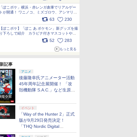
pic.x.com/81MuXGahVM
「ぽこポケ」横浜・赤レンガ倉庫でリアルゲー
トが開通！ ワニノコ、ミズゴロウ、アシマリ登
場シーンをレポート pic.x.com/LDgEByVl6D
63
230
【ぽこポケ】「ぽこ あ ポケモン」新グッズを撮
り下ろしで紹介 カラビナ付きマスコットやス
クエアポーチが仲間入り
52
283
pic.x.com/XmVAgBxaW5
もっと見る
新記事
アニメ
後藤隆幸氏アニメーター活動
45年周年記念展開催！ 「攻
殻機動隊 S.A.C.」など生原
画、総作画監督修正が展示
イベント
「Way of the Hunter 2」正式
版が9月29日発売決定！
「THQ Nordic Digital
Showcase 2026」まとめ