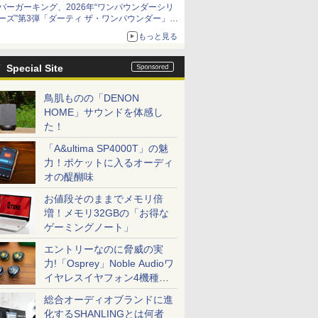
バーガーキング、2026年“ワンパウンダーシリ
ーズ”第3弾「ダーティ ザ・ワンパウンダー」を
8月7日発売
もっと見る
「特製ガーリックマヨソース」を使用した超大
型チーズバーガー
Special Site
鳥肌ものの「DENON
HOME」サウンドを体感し
た！
「A&ultima SP4000T」の魅
力！ポケットに入るオーディ
オの醍醐味
お値段そのままでメモリ倍
増！メモリ32GBの「お得な
ゲーミングノート」
エントリーなのに脅威の実
力!「Osprey」Noble Audioワ
イヤレスイヤフォン4機種を
一気に聴く
総合オーディオブランドに進
化するSHANLINGとは何者