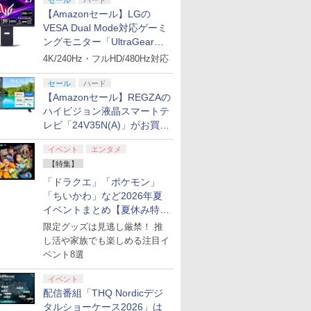
セール
ハード
【Amazonセール】LGの
VESA Dual Mode対応ゲーミ
ングモニター「UltraGear
27G850A-B」がお買い得！
4K/240Hz・フルHD/480Hz対応
セール
ハード
【Amazonセール】REGZAの
ハイビジョン液晶スマートテ
レビ「24V35N(A)」がお買い
得！
イベント
エンタメ
【特集】
「ドラクエ」「ポケモン」
「ちいかわ」など2026年夏
イベントまとめ【夏休み特
集】
限定グッズは見逃し厳禁！ 推
し活や家族でも楽しめる注目イ
ベント8選
イベント
配信番組「THQ Nordicデジ
タルショーケース2026」は