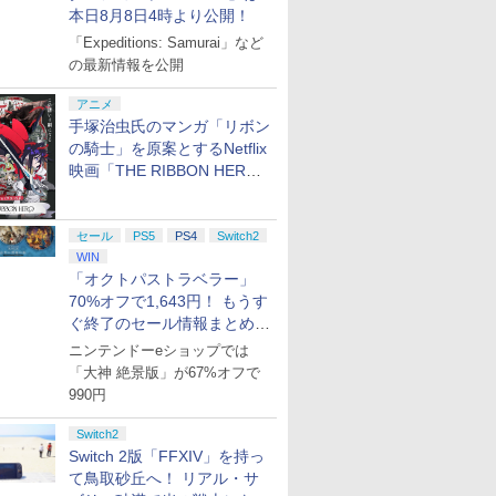
本日8月8日4時より公開！
「Expeditions: Samurai」など
の最新情報を公開
アニメ
手塚治虫氏のマンガ「リボン
の騎士」を原案とするNetflix
映画「THE RIBBON HERO
リボンヒーロー」本日配信開
始
セール
PS5
PS4
Switch2
WIN
「オクトパストラベラー」
70%オフで1,643円！ もうす
ぐ終了のセール情報まとめ
【8月8日更新】
ニンテンドーeショップでは
「大神 絶景版」が67%オフで
990円
Switch2
Switch 2版「FFXIV」を持っ
て鳥取砂丘へ！ リアル・サ