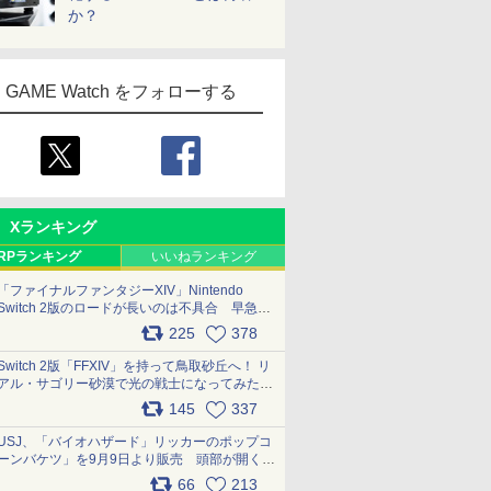
か？
GAME Watch をフォローする
Xランキング
RPランキング
いいねランキング
「ファイナルファンタジーXIV」Nintendo
Switch 2版のロードが長いのは不具合 早急に
アップデートできるよう対応中
225
378
pic.x.com/s9S3nRCAGa
Switch 2版「FFXIV」を持って鳥取砂丘へ！ リ
アル・サゴリー砂漠で光の戦士になってみた
pic.x.com/qyOfL2uv1n
145
337
USJ、「バイオハザード」リッカーのポップコ
ーンバケツ」を9月9日より販売 頭部が開く仕
組み。味は恐怖を堪のう「味噌フレーバー」
66
213