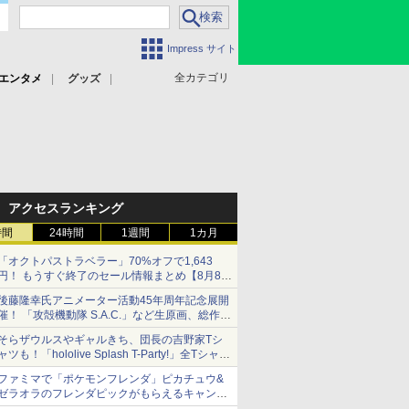
Impress サイト
全カテゴリ
エンタメ
グッズ
アクセスランキング
時間
24時間
1週間
1カ月
「オクトパストラベラー」70%オフで1,643
円！ もうすぐ終了のセール情報まとめ【8月8日
更新】
後藤隆幸氏アニメーター活動45年周年記念展開
ニンテンドーeショップでは「大神 絶景版」が
催！ 「攻殻機動隊 S.A.C.」など生原画、総作画
67%オフで990円
監督修正が展示
そらザウルスやギャルきち、団長の吉野家Tシ
ャツも！「hololive Splash T-Party!」全Tシャツ
ラインナップ公開＆オンライン販売開始
ファミマで「ポケモンフレンダ」ピカチュウ&
ゼラオラのフレンダピックがもらえるキャンペ
ーン開催！