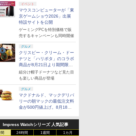
イベント
マウスコンピューターが「東
京ゲームショウ2026」出展
特設サイトを公開
ゲーミングPCを特別価格で販
売するキャンペーンも同時開催
グルメ
クリスピー・クリーム・ドー
ナツと「ハリポタ」のコラボ
商品が8月21日より期間限定
で発売
組分け帽子ドーナツなど見た目
も楽しい商品が登場
グルメ
マクドナルド、マックデリバ
リーの朝マックの最低注文料
金が500円値上げ。8月18日
より1,500円から受付
Impress Watchシリーズ 人気記事
時間
24時間
1週間
1カ月