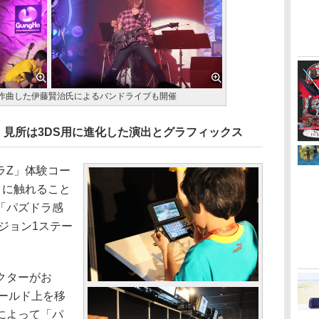
作曲した伊藤賢治氏によるバンドライブも開催
 見所は3DS用に進化した演出とグラフィックス
Z」体験コー
」に触れること
「パズドラ感
ンジョン1ステー
クターがお
ールド上を移
によって「パ