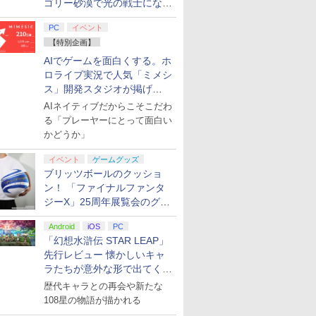
ゴリー砂漠で光の戦士になっ
てみた
PC
イベント
【特別企画】
AIでゲームを面白くする。ホ
ロライブ実況で人気「ミメシ
ス」開発スタジオが掲げ
る“AI活用の信念”とは？【講
AIネイティブだからこそこだわ
演レポート】
る「プレーヤーにとって面白い
かどうか」
イベント
ゲームグッズ
ブリッツボールのクッショ
ン！ 「ファイナルファンタ
ジーX」25周年展覧会のグッ
ズ情報が公開
Android
iOS
PC
「幻想水滸伝 STAR LEAP」
先行レビュー 懐かしいキャ
ラたちが意外な形で出てくる
シリーズ完全新作！
歴代キャラとの再会や新たな
108星の物語が描かれる