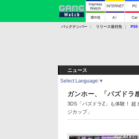
バックナンバー
リリース送付先
PS5
モバイル
eスポーツ
クラウド
PS
ニュース
Select Language
▼
ガンホー、「パズドラ感
3DS「パズドラZ」も体験！ 
ジカップ」