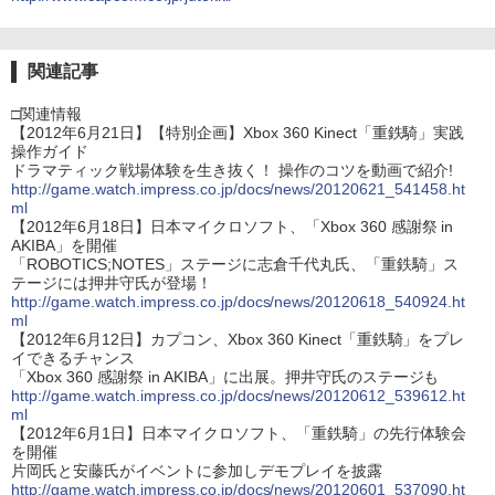
関連記事
□関連情報
【2012年6月21日】【特別企画】Xbox 360 Kinect「重鉄騎」実践
操作ガイド
ドラマティック戦場体験を生き抜く！ 操作のコツを動画で紹介!
http://game.watch.impress.co.jp/docs/news/20120621_541458.ht
ml
【2012年6月18日】日本マイクロソフト、「Xbox 360 感謝祭 in
AKIBA」を開催
「ROBOTICS;NOTES」ステージに志倉千代丸氏、「重鉄騎」ス
テージには押井守氏が登場！
http://game.watch.impress.co.jp/docs/news/20120618_540924.ht
ml
【2012年6月12日】カプコン、Xbox 360 Kinect「重鉄騎」をプレ
イできるチャンス
「Xbox 360 感謝祭 in AKIBA」に出展。押井守氏のステージも
http://game.watch.impress.co.jp/docs/news/20120612_539612.ht
ml
【2012年6月1日】日本マイクロソフト、「重鉄騎」の先行体験会
を開催
片岡氏と安藤氏がイベントに参加しデモプレイを披露
http://game.watch.impress.co.jp/docs/news/20120601_537090.ht