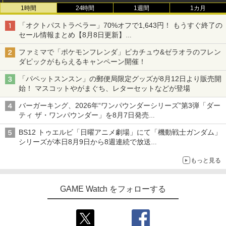
1時間
24時間
1週間
1カ月
「オクトパストラベラー」70%オフで1,643円！ もうすぐ終了の
セール情報まとめ【8月8日更新】
ニンテンドーeショップでは「大神 絶景版」が67%オフで990円
ファミマで「ポケモンフレンダ」ピカチュウ&ゼラオラのフレン
ダピックがもらえるキャンペーン開催！
「パペットスンスン」の郵便局限定グッズが8月12日より販売開
始！ マスコットやがまぐち、レターセットなどが登場
バーガーキング、2026年“ワンパウンダーシリーズ”第3弾「ダー
ティ ザ・ワンパウンダー」を8月7日発売
「特製ガーリックマヨソース」を使用した超大型チーズバーガー
BS12 トゥエルビ「日曜アニメ劇場」にて「機動戦士ガンダム」
シリーズが本日8月9日から8週連続で放送
初回は「機動戦士ガンダム【HDリマスター版】」
もっと見る
GAME Watch をフォローする