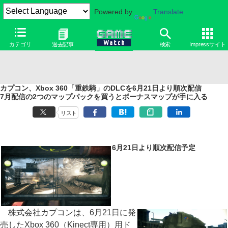
Powered by
Translate
カテゴリ
過去記事
検索
Impressサイト
カプコン、Xbox 360「重鉄騎」のDLCを6月21日より順次配信
7月配信の2つのマップパックを買うとボーナスマップが手に入る
リスト
6月21日より順次配信予定
株式会社カプコンは、6月21日に発
売したXbox 360（Kinect専用）用ド