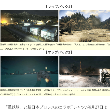
【マップパック1】
国連軍の燃料貯蔵庫に損害を与えないよう敵戦力の排除を狙う「燃料貯蔵庫徴発」（写真左）と、大型砲台の破壊を狙う「山
人」（写真右）の2つのミッションを収録している
【マップパック2】
国連軍の弾薬庫破壊を行なう「物資集積所強襲」（写真左）と、フランスのシャン・ドゥ・マルス公園に設置された国連軍の
イト破壊を行なう「シャン・ドゥ・マルスの目」（写真右）の2つのミッションを収録
「重鉄騎」と新日本プロレスのコラボTシャツが6月27日よ