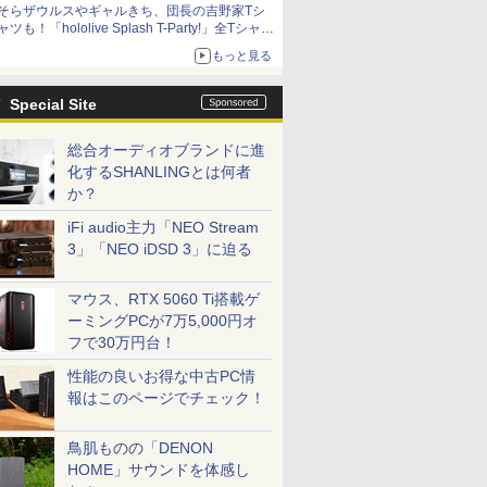
そらザウルスやギャルきち、団長の吉野家Tシ
ャツも！「hololive Splash T-Party!」全Tシャツ
ラインナップ公開＆オンライン販売開始
もっと見る
Special Site
総合オーディオブランドに進
化するSHANLINGとは何者
か？
iFi audio主力「NEO Stream
3」「NEO iDSD 3」に迫る
マウス、RTX 5060 Ti搭載ゲ
ーミングPCが7万5,000円オ
フで30万円台！
性能の良いお得な中古PC情
報はこのページでチェック！
鳥肌ものの「DENON
HOME」サウンドを体感し