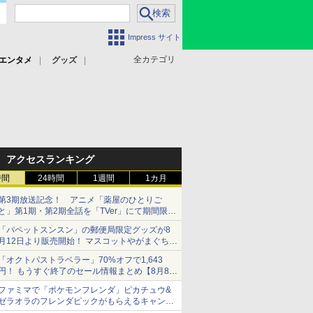
Impress サイト
全カテゴリ
エンタメ
グッズ
アクセスランキング
時間
24時間
1週間
1カ月
第3期放送記念！ アニメ「薬屋のひとりご
と」第1期・第2期全話を「TVer」にて期間限定
で順次無料配信開始
「パペットスンスン」の郵便局限定グッズが8
月12日より販売開始！ マスコットやがまぐち、
レターセットなどが登場
「オクトパストラベラー」70%オフで1,643
円！ もうすぐ終了のセール情報まとめ【8月8日
更新】
ファミマで「ポケモンフレンダ」ピカチュウ&
ニンテンドーeショップでは「大神 絶景版」が
ゼラオラのフレンダピックがもらえるキャンペ
67%オフで990円
ーン開催！