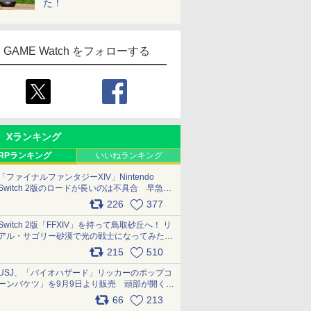
た！
GAME Watch をフォローする
Xランキング
RPランキング
いいねランキング
「ファイナルファンタジーXIV」Nintendo
Switch 2版のロードが長いのは不具合 早急に
アップデートできるよう対応中
226
377
pic.x.com/s9S3nRCAGa
Switch 2版「FFXIV」を持って鳥取砂丘へ！ リ
アル・サゴリー砂漠で光の戦士になってみた
pic.x.com/qyOfL2uv1n
215
510
USJ、「バイオハザード」リッカーのポップコ
ーンバケツ」を9月9日より販売 頭部が開く仕
組み。味は恐怖を堪のう「味噌フレーバー」
66
213
pic.x.com/81MuXGahVM