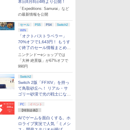
本日8月8日4時より公開！
「Expeditions: Samurai」など
の最新情報を公開
セール
PS5
PS4
Switch2
WIN
「オクトパストラベラー」
70%オフで1,643円！ もうす
ぐ終了のセール情報まとめ
【8月8日更新】
ニンテンドーeショップでは
「大神 絶景版」が67%オフで
990円
Switch2
Switch 2版「FFXIV」を持っ
て鳥取砂丘へ！ リアル・サ
ゴリー砂漠で光の戦士になっ
てみた
PC
イベント
【特別企画】
AIでゲームを面白くする。ホ
ロライブ実況で人気「ミメシ
ス」開発スタジオが掲げ