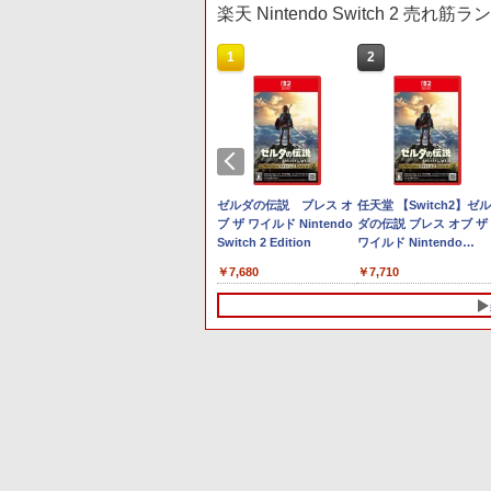
楽天 Nintendo Switch 2 売れ筋
10
1
2
センス商
ョン スト
Xboxシリー
.jp限定】
ニンテンドープリペイド
【Amazon.co.jp限定】
GameSir G7 SE 有線ゲー
【Amazon.co.jp限定】
スプラトゥーン レイダー
PlayStation 5 デジタル・
【純正品】Xbox ワイヤ
劇場版「鬼滅の刃」無限
スプラトゥーン レイダ
Beast of Reincarnation
【純正品】Xbox ワイヤ
劇場版「鬼滅の刃」無限
microSD
00円 |オ
x One、お
 第三章 蛇
番号 2000円|オンライン
Logicool G ハンコン
ムコントローラー XBOX
死亡遊戯で飯を食う。
ス|オンラインコード版
エディション 日本語専用
レス コントローラー +
城編 第一章 猗窩座再来
ス -Switch2
PS5 【特典】プロダクト
レス コントローラー (ロ
城編 第一章 猗窩座再来
256GB for
ド版
sの有線コン
特典:オリ
コード版
G923 グランツーリスモ7
Series X|S XBOX One
44:CLOUDY BEACH《原
Console Language:
USB-C® ケーブル
通常版 [Blu-ray]
コード 封入
ボット ホワイト)
通常版 [DVD]
￥5,832
￥6,447
tch 2（サ
ボタンレイ
メーカー特
Forza Horizon 6 G923d
Windows 10/11用 PCコ
作イラスト・ねこめたる
Japanese only (CFI-
です。
￥2,000
￥38,800
￥6,499
￥24,200
￥55,000
￥8,300
￥3,982
￥7,286
￥7,681
￥3,523
ロSDエク
にライセン
二振りの
ントローラーゲームパッ
描き下ろし 幽鬼抱き枕カ
2200B01)
intendo
Nintendo Switch 2 オー
ゼルダの伝説 ブレス オ
任天堂 【Switch2】ゼル
256GB）
す
来たる！ス
ド ホールエフェクトステ
バー付き完全数量限定
on
ルインボックス
ブ ザ ワイルド Nintendo
ダの伝説 ブレス オブ ザ
ろしイラス
ィックと3.5mmオーディ
版》( メーカー特典：原
Switch 2 Edition
ワイルド Nintendo
-ray]
オジャック付き
作イラスト・ねこめたる
￥9,073
Switch 2 Edition [NXS-
描き下ろしA3クリアポス
￥7,680
￥7,710
P-AAAAH NSW2 ゼルダ
ター付 ) ( 購入特典：アニ
ノデンセツ ブレス オブ
メ描き下ろしイラスト使
ザ ワイルド]
用キャラファンマット付
) [Blu-ray]
10
10
10
1
1
1
2
2
2