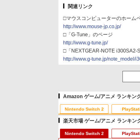
関連リンク
□マウスコンピューターのホーム
http://www.mouse-jp.co.jp/
□「G-Tune」のページ
http://www.g-tune.jp/
□「NEXTGEAR-NOTE i300SA
http://www.g-tune.jp/note_model/i3
Amazon ゲーム/アニメ ランキン
Nintendo Switch 2
PlayStat
楽天市場 ゲーム/アニメ ランキン
10
10
10
10
1
1
1
1
2
2
2
2
Nintendo Switch 2
PlayStat