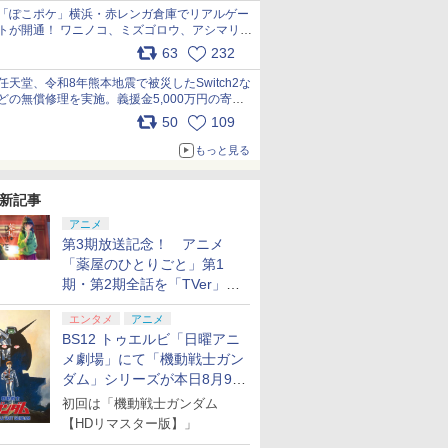
「ぽこポケ」横浜・赤レンガ倉庫でリアルゲー
トが開通！ ワニノコ、ミズゴロウ、アシマリ登
場シーンをレポート pic.x.com/LDgEByVl6D
63
232
任天堂、令和8年熊本地震で被災したSwitch2な
どの無償修理を実施。義援金5,000万円の寄付
も発表 pic.x.com/BAYsMfUfUC
50
109
もっと見る
新記事
アニメ
第3期放送記念！ アニメ
「薬屋のひとりごと」第1
期・第2期全話を「TVer」に
て期間限定で順次無料配信開
エンタメ
アニメ
始
BS12 トゥエルビ「日曜アニ
メ劇場」にて「機動戦士ガン
ダム」シリーズが本日8月9日
から8週連続で放送
初回は「機動戦士ガンダム
7
7
7
7
8
8
8
8
9
9
9
9
【HDリマスター版】」