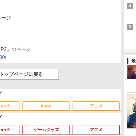
ページ
2-SP2」のページ
00/
最
トップページに戻る
グ
ion 5
Xbox
アニメ
グ
3
3
3
3
4
4
4
4
5
5
5
5
6
6
6
6
ion 5
ゲームグッズ
アニメ