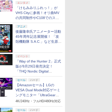
エンタメ
「けもみみりふれっ！」が
VHS Cityに参画！オリ曲MV
7
8
9
の共同制作やC108でのスペ
シャルコラボ広告を掲出
アニメ
ンドープリペイド
ステーション スト
Xbox Elite ワ
on.co.jp限定】劇
ぽこ あ ポケモン エキス
PlayStation 5 デジタル・
GameSir G7 HE 有線ゲー
劇場版「鬼滅の刃」無限
ニンテンドープリペイド
プレイステーション スト
HyperX Clutch Gladiate
ヤマトよ永遠に
【任天堂ライセンス
プレイステーション 
8BitDo M30 Xbox
【Amazon.co.jp限
後藤隆幸氏アニメーター活動
000円|オンライン
 10,000円|オン
ス コントローラー
ノ怪 第三章 蛇神
パンションパス|オンライ
エディション 日本語専用
ムコントローラー XBOX
城編 第一章 猗窩座再来
番号 500円|オンラインコ
アチケット 3,000円|オン
Xbox公式ライセンス ゲ
REBEL3199 7 [Blu-ray]
品】Samsung micr
アチケット 15,000円
ズX | S、Xbox On
劇場版モノノ怪 第三
版
コード版
2 Core Edition (ホ
ナル特典:オリジ
ンコード版
(CFI-2200B01) + ディス
Series X|S XBOX One
完全生産限定版 [DVD]
ード版
ラインコード版
ーミング コントローラー
Express Card 256GB
ンラインコード版
よびWindowsの有
神 (オリジナル特典:
45年周年記念展開催！ 「攻
￥8,760
着＋メーカー特典:
クドライブ(CFI-ZDD1J)
Windows 10/11用 PCコ
有線 日本正規代理店品
Nintendo Switch 
トローラー 6ボタン
ジナル巾着＋メーカ
殻機動隊 S.A.C.」など生原
0
0
￥4,400
￥66,849
￥7,999
￥7,828
￥500
￥3,000
￥4,980
現在在庫切れです。
￥15,000
￥4,590
￥9,900
離】二振りの剣、
セット
ントローラーゲームパッ
6L366AA
ムスン マイクロSD
アウト - 正式にライ
典:【坤と離】二振り
画、総作画監督修正が展示
【Switch2】ドン
【楽天ブックス限定特
【特典】ほの暮しの庭
ゼノブレイド2 Ninte
り来たる！スタジ
ド ホール効果スティック
スプレスカード 256
スされています
剣、十翼より来たる
ング バナンザ
典】スーパー マリオパー
switch2版(【初回外付特
Switch 2 Edition
下ろしイラストボ
付きビデオゲームコント
タジオ描き下ろしイ
P-AAACA NSW2
ティ ジャンボリー
典】切り取れるクリアカ
イベント
[DVD]
ローラー（ブラック）
トボード付) [Blu-ray
￥8,790
コング バナンザ]
Nintendo Switch 2
ード)
「Way of the Hunter 2」正式
￥8,032
￥8,118
Edition ＋ ジャンボリー
版が9月29日発売決定！
TV(「スーパーマリオ」ス
「THQ Nordic Digital
テッカー2種)
Showcase 2026」まとめ
セール
ハード
【Amazonセール】LGの
7
7
7
8
8
8
9
9
9
VESA Dual Mode対応ゲーミ
ングモニター「UltraGear
27G850A-B」がお買い得！
4K/240Hz・フルHD/480Hz対応
セール
ハード