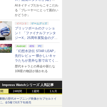
る“AI活用の信念”とは？【講
AIネイティブだからこそこだわ
演レポート】
る「プレーヤーにとって面白い
かどうか」
イベント
ゲームグッズ
ブリッツボールのクッショ
ン！ 「ファイナルファンタ
ジーX」25周年展覧会のグッ
ズ情報が公開
Android
iOS
PC
「幻想水滸伝 STAR LEAP」
先行レビュー 懐かしいキャ
ラたちが意外な形で出てくる
シリーズ完全新作！
歴代キャラとの再会や新たな
108星の物語が描かれる
Impress Watchシリーズ 人気記事
時間
24時間
1週間
1カ月
東映の歴代オープニング映像がカプセルトイ
に。全5種で8月下旬発売