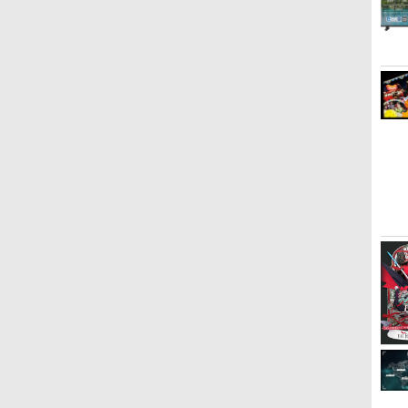
ー
ー
【当店独自で＋P10倍★
【レビュー特典】 山崎実
【中古】2．トイ・ストー
グランド・セフト・オー
任天堂 【Switch】Joy-
【特典】君たちはどう生
PS5 ARMORED CORE 6
【4日20時からポイント
【中古】3．まんが日本昔
GRANB
任天堂 Ni
Maaya 
要エントリー】【中古】
業 【 蓋付き重ねられるゲ
リー MovieNEX BD＋
トV PS5版
Con充電グリップ [HAC-
きるか【Blu-ray】(オリ
FIRES OF RUBICON
UP! お買い物マラソン】
ばなし (75話収録) 【ブル
Relink 
Proコ
Live201
[PS5] ELDEN RING
ーム機器収納ケース スマ
DVDセット 【ブルーレ
A-ESSKA NSWジョイコ
ジナル トトロの手ぬぐ
新品未開封品【Nラン
ーレイ】／市原悦子ブル
Ragna
[HAC-
silenc
￥4,948
￥5,500
SHADOW OF THE
ート 】smart 10312
イ】／トム・ハンクスブ
ンジュウデングリップ]
い) [ 宮崎駿 ]
ク】たまごっちパラダイ
ーレイ／キッズ
コント
本真綾 ]
￥4,780
￥3,190
￥2,402
￥2,720
￥5,385
￥6,300
￥6,879
￥5,890
￥7,670
￥7,041
)
ERDTREE EDITION(エル
10313Nintendo switch /
ルーレイ／海外アニメ・
ス Tamagotchi Paradise
デンリング シャドウ オブ
switch2 / switch2 Lite ス
定番スタジオ
パープルスカイ Purple
ジ エルドツリー エディシ
イッチ2 収納 収納ボック
Sky 4582769733369
ョン) 通常版 フロム・ソ
ス 収納ケース 置き型 壁
フトウェア (20240621)
掛け 収納BOX リビング
家電収納 シンプル おしゃ
れ 白 黒