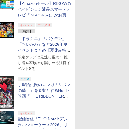
【Amazonセール】REGZAの
ハイビジョン液晶スマートテ
LUE FANTASY:
ntendo Switch
Sakamoto
PS5 スタンド PS5壁掛け
脳遊記 【 頭の体操 脳ト
ミュージカル『刀剣乱
【当店独自で＋P10倍★
【新品】【MDHD】【MD
スーパーの裏でヤニ吸う
【楽天ブックス限定
ポケモン Pokemon 
U.C.ガンダムBlu-ra
レビ「24V35N(A)」がお買い
- Endless
ントローラー
1 in the
スタンド コントローラー
レ 脳のトレーニング 脳活
舞』 ～静かなる夜半の寝
要エントリー】【中古】
互換機】IPS 16ビットポ
ふたり Vol.1【Blu-ray】 [
+特典】METAL GEA
Plus + (ポケモン ゴ
ブラリーズ 劇場版 
得！
rok PS5版
A-FSSKA NSWPro
e【Blu-ray】 [ 坂
ヘッドフォン 収納 ホルダ
グッズ 麻雀 将棋 囲碁 競
ざめ～【Blu-ray】 [ ミュ
[PS5] Ghost of Yotei(ゴ
ケットMD HD V2[在庫品]
地主 ]
SOLID : MASTER
ラスプラス) ホワイ
士ガンダム【Blu-ray
イベント
エンタメ
ローラー]
ー
走馬育成 RPG ソフト不
ージカル『刀剣乱舞』 ]
ースト・オブ・ヨウテイ)
COLLECTION Vol
古谷徹 ]
￥6,253
￥9,168
￥7,821
￥6,580
￥13,510
￥8,494
￥6,600
￥18,696
￥8,800
【特集】
要 名作ゲーム のうゆうき
通常版 SIE(20251002)
PS5版(2連アクリル
テレビゲーム TVゲーム
ホルダー+【早期購
「ドラクエ」「ポケモン」
】
特典】DLCチラシ)
「ちいかわ」など2026年夏
イベントまとめ【夏休み特
集】
限定グッズは見逃し厳禁！ 推
し活や家族でも楽しめる注目イ
ベント8選
アニメ
手塚治虫氏のマンガ「リボン
の騎士」を原案とするNetflix
映画「THE RIBBON HERO
リボンヒーロー」本日配信開
始
イベント
配信番組「THQ Nordicデジ
タルショーケース2026」は