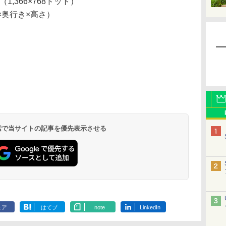
1,366×768ドット）
幅×奥行き×高さ）
 検索で当サイトの記事を優先表示させる
ェア
はてブ
note
LinkedIn