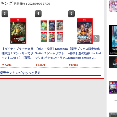
ランキング
更新日時：2026/08/09 17:00
3
4
5
6
ー
 -
Nintendo Switch 2(日本
【純正品】ディスクドラ
【純正品】Xbox ワイヤ
【Amazon.co.jp限定】劇
ニンテンドープリペイド
【純正品】DualSense ワ
【純正品】Xbox 充電式
劇場版「鬼滅の刃」無限
ニンテンドープリペイド
【純正品】DualSense ワ
【国内正規品】
『映画 ラブライブ！蓮ノ
ニンテ
プレイ
【純正品】
【Amaz
語・国内専用)
イブ(CFI-ZDD1J)
レス コントローラー (カ
場版モノノ怪 第三章 蛇神
番号 9000円|オンライン
イヤレスコントローラー
バッテリー + USB-C ケー
城編 第一章 猗窩座再来
番号 5000円|オンライン
イヤレスコントローラー
Thrustmaster スラスト
空女学院スクールアイド
番号 1
アチケット
イヤレ
場版モノ
PlayStation 5
ーボンブラック)
(Amazon.co.jp限定オリ
コード版
ミッドナイト ブラック
ブル
完全生産限定版 [Blu-ray]
コード版
(CFI-ZCT2J)
マスター TH8S シフター
ルクラブ Bloom Garden
コード
ライン
Series 
(オリジ
￥55,491
ジナル三方背収納ケース
(CFI-ZCT2J01)
- PC、PS4、PS5、PS5
Party』Blu-ray（特装限
ワイト)
ナル巾
￥11,849
￥8,020
￥10,780
￥9,000
￥10,737
￥2,618
￥8,698
￥5,000
￥10,737
￥14,141
￥8,589
￥1,000
￥10,00
￥18,50
￥8,800
付きコレクション) (オリ
Pro、Xbox One、Xbox
定版）
【坤と
【ダイヤ・プラチナ会員
【ポスト投函】Nintendo
【楽天ブックス限定特典
任天堂 
ジナル特典:オリジナル巾
Series X|S 対応の高精度
十翼よ
様限定！エントリーでポ
Switch2 ゲームソフト
+特典】空の軌跡 the 2nd
キーコ
着＋メーカー特典:【坤と
H パターン シフター
オ描き
イント10倍！】【新品】
マリオ/ポケモン/ドラク
Nintendo Switch 2
[BEE-
離】二振りの剣、十翼よ
ード付) 
Switch 2 ゲームソフト ゼ
エ/モンハン/ゼルダ
Edition(DLCチラシ：
ドンキ-
り来たる！スタジオ描き
￥7,791
￥5,800
￥8,055
￥7,900
ルダ無双 封印戦記
NEOブレイサー・アガッ
下ろしイラストボード付)
ト+【早期購入外付特典】
楽天ランキングをもっと見る
[Blu-ray]
DLCチラシ)
3
3
3
4
4
4
5
5
5
6
6
6