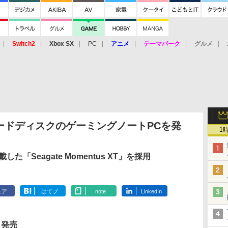
Switch2
Xbox SX
PC
アニメ
テーマパーク
グルメ
 Vita
3DS
アーケード
VR
ードディスクのゲーミングノートPCを発
1
「Seagate Momentus XT」を採用
ェア
はてブ
note
LinkedIn
 発売