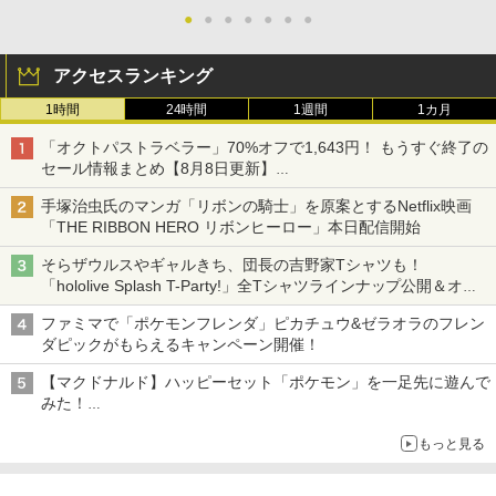
●
●
●
●
●
●
●
アクセスランキング
1時間
24時間
1週間
1カ月
「オクトパストラベラー」70%オフで1,643円！ もうすぐ終了の
セール情報まとめ【8月8日更新】
ニンテンドーeショップでは「大神 絶景版」が67%オフで990円
手塚治虫氏のマンガ「リボンの騎士」を原案とするNetflix映画
「THE RIBBON HERO リボンヒーロー」本日配信開始
そらザウルスやギャルきち、団長の吉野家Tシャツも！
「hololive Splash T-Party!」全Tシャツラインナップ公開＆オン
ライン販売開始
ファミマで「ポケモンフレンダ」ピカチュウ&ゼラオラのフレン
ダピックがもらえるキャンペーン開催！
【マクドナルド】ハッピーセット「ポケモン」を一足先に遊んで
みた！
30周年を記念して30種類のポケモンがおもちゃで登場
もっと見る