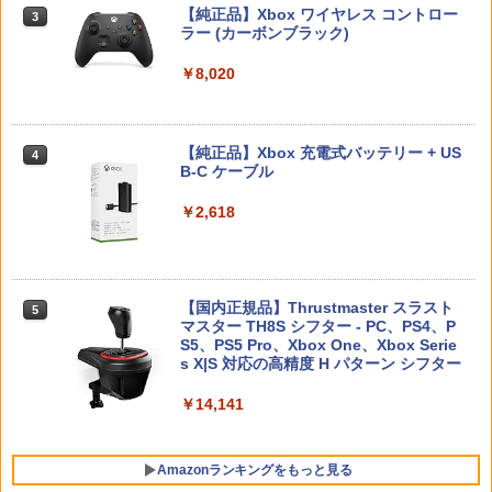
【純正品】Xbox ワイヤレス コントロー
3
ラー (カーボンブラック)
Nintendo Switch 2(日本語・国内専用)
【純正品】ディスクドライブ(CFI-ZDD1
3
3
J) PlayStation 5
￥8,020
￥55,491
￥11,980
【純正品】Xbox 充電式バッテリー + US
4
B-C ケーブル
【純正品】DualSense ワイヤレスコン
ニンテンドープリペイド番号 9000円|オ
4
4
トローラー ミッドナイト ブラック(CFI-
ンラインコード版
￥2,618
ZCT2J01)
￥9,000
￥10,737
【国内正規品】Thrustmaster スラスト
5
マスター TH8S シフター - PC、PS4、P
ニンテンドープリペイド番号 5000円|オ
5
【純正品】DualSense ワイヤレスコン
S5、PS5 Pro、Xbox One、Xbox Serie
ンラインコード版
5
トローラー(CFI-ZCT2J)
s X|S 対応の高精度 H パターン シフター
￥5,000
￥10,737
￥14,141
Amazonランキングをもっと見る