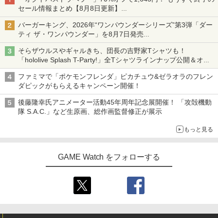
行動 PUBG Apex CoD 高感度 銀繊維 手
ボード付) [Blu-ray]
[ 神谷浩史 ]
【特典】デジモンストーリー タイムスト
3
セール情報まとめ【8月8日更新】
汗対策 鬼サック 22個入り
レンジャー Switch2版(【早期購入封入
￥980
ニンテンドーeショップでは「大神 絶景版」が67%オフで990円
特典】プレオーダーパック＋「デジモン
￥10,780
￥7,821
バーガーキング、2026年“ワンパウンダーシリーズ”第3弾「ダー
￥2,480
カードゲーム」プレイアブルカード)
ティ ザ・ワンパウンダー」を8月7日発売
「特製ガーリックマヨソース」を使用した超大型チーズバーガー
￥6,943
WSC / EYESRAIL レトロゲーム ガーデ
そらザウルスやギャルきち、団長の吉野家Tシャツも！
4
劇場版「鬼滅の刃」無限城編 第一章 猗
4
ィアン 【コレクター開発x国内製造】 ハ
「hololive Splash T-Party!」全Tシャツラインナップ公開＆オン
カプコン 【PS5】BIOHAZARD RE:2 Z
劇場版「鬼滅の刃」無限城編 第一章 猗
窩座再来 完全生産限定版 [Blu-ray]
4
4
ード コレクションケース UVカット 透明
ライン販売開始
Version [ELJM-30585 PS5 バイオハザ
窩座再来(完全生産限定版)【Blu-ray】 [
保護 保管 クリアケース（ WSC ワンダー
ファミマで「ポケモンフレンダ」ピカチュウ&ゼラオラのフレン
ードRE2]
吾峠呼世晴 ]
コナミデジタルエンタテインメント 【S
￥8,698
4
スワンカラー用 ）
ダピックがもらえるキャンペーン開催！
witch】パワフルプロ野球2026-2027 [H
￥2,790
￥8,690
AC-P-BQPYA NSW パワフルプロヤキュ
￥880
後藤隆幸氏アニメーター活動45年周年記念展開催！ 「攻殻機動
ウ 2026-2027]
隊 S.A.C.」など生原画、総作画監督修正が展示
【Amazon.co.jp限定】劇場版モノノ怪
￥7,620
5
もっと見る
第三章 蛇神 (オリジナル特典:オリジナル
HELLDIVERS 2
【楽天ブックス限定全巻購入特典+全巻
5
5
【中古】ピクミン3 デラックス -Switch
5
巾着＋メーカー特典:【坤と離】二振りの
購入特典】Re:ゼロから始める異世界生
剣、十翼より来たる！スタジオ描き下ろ
活 4th season 4【Blu-ray】(オリジナル
￥3,888
￥3,984
GAME Watch をフォローする
しイラストボード付) [DVD]
A5キャラファイングラフ+長月達平書き
【ダイヤ・プラチナ会員様限定！エント
5
下ろし小説) [ 長月達平 ]
リーでポイント10倍！】【メール便発
￥8,800
送】【新品】Nintendo Switch 2 ゲーム
￥9,900
ソフト ぽこ あ ポケモン POT-P-AAB5A
￥8,100