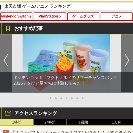
楽天市場 ゲーム/アニメ ランキング
Nintendo Switch 2
PlayStation 5
ゲームグッズ
アニメ
劇場版「鬼滅の刃」無限城編 第一章 猗
1
窩座再来 通常版 [Blu-ray]
おすすめ記事
￥3,982
【ダイヤ・プラチナ会員様限定！エント
ゲームテック エイミングスティック Tor
【中古】ワールドサッカーウイニングイ
【通常版 Blu-ray/DVD】【場面写クリア
1
1
1
1
リーでポイント10倍！】【メール便発
nado LH [YF2430]
レブン10
カード3枚セット（竈門炭治郎、冨岡義
送】【新品】任天堂 Nintendo Switch 2
勇、猗窩座）】 劇場版「鬼滅の刃」無限
ゲームソフト スプラトゥーン レイダー
城編 第一章 猗窩座再来
￥820
￥583
ス
劇場版「鬼滅の刃」無限城編 第一章 猗
2
￥7,450
窩座再来 通常版 [DVD]
￥6,750
ポケモンコラボ「マクドナルドのサマーチャンスバッグ
￥3,523
【中古】PS5イースX −NORDICS−
【中古】ポケットモンスター サン - 3DS
2
2
2026」をひと足お先に体験してみた！
新劇場版銀魂 -吉原大炎上ー (完全生産限
2
【当店独自で＋P10倍★要エントリー】
定版)【Blu-ray】 [ 杉田智和 ]
￥2,237
￥810
2
【中古】[Switch2] ぽこ あ ポケモン(20
●
●
●
●
●
●
●
260305)
￥7,722
【Amazon.co.jp限定】劇場版モノノ怪
3
第三章 蛇神 (Amazon.co.jp限定オリジ
アクセスランキング
￥6,880
ナル三方背収納ケース付きコレクション)
(オリジナル特典:オリジナル巾着＋メー
[Switch] Pokemon Champions + スタ
3
1時間
24時間
1週間
1カ月
【ジャンボPACK】鬼エイム 指サック ゲ
カー特典:【坤と離】二振りの剣、十翼よ
3
ーターパック（ダウンロード版）※720
ーム スマホ ゲーミング FPS 音ゲー 荒野
り来たる！スタジオ描き下ろしイラスト
劇場版モノノ怪 第三章 蛇神【Blu-ray】
3
ポイントまでご利用可
「オクトパストラベラー」70%オフで1,643円！ もうすぐ終了の