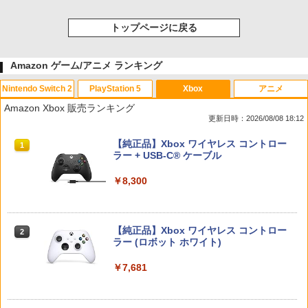
トップページに戻る
Amazon ゲーム/アニメ ランキング
Nintendo Switch 2
PlayStation 5
Xbox
アニメ
Amazon Xbox 販売ランキング
更新日時：2026/08/08 18:12
スプラトゥーン レイダース|オンライン
PlayStation 5 デジタル・エディション
【純正品】Xbox ワイヤレス コントロー
1
1
1
コード版
日本語専用 Console Language: Japan
ラー + USB-C® ケーブル
ese only (CFI-2200B01)
￥5,832
￥8,300
￥55,000
【純正品】Xbox ワイヤレス コントロー
2
スプラトゥーン レイダース -Switch2
Beast of Reincarnation -PS5 【特典】
ラー (ロボット ホワイト)
2
2
プロダクトコード 封入
￥6,446
￥7,681
￥7,286