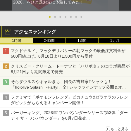
2026」をひと足お先に体験してみた！
●
●
●
●
●
●
●
アクセスランキング
1時間
24時間
1週間
1カ月
マクドナルド、マックデリバリーの朝マックの最低注文料金が
500円値上げ。8月18日より1,500円から受付
クリスピー・クリーム・ドーナツと「ハリポタ」のコラボ商品が
8月21日より期間限定で発売
組分け帽子ドーナツなど見た目も楽しい商品が登場
そらザウルスやギャルきち、団長の吉野家Tシャツも！
「hololive Splash T-Party!」全Tシャツラインナップ公開＆オン
ライン販売開始
ファミマで「ポケモンフレンダ」ピカチュウ&ゼラオラのフレン
ダピックがもらえるキャンペーン開催！
バーガーキング、2026年“ワンパウンダーシリーズ”第3弾「ダー
ティ ザ・ワンパウンダー」を8月7日発売
「特製ガーリックマヨソース」を使用した超大型チーズバーガー
もっと見る