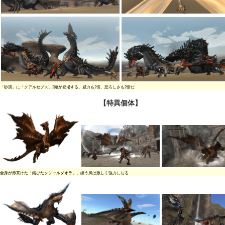
「砂漠」に「クアルセプス」2頭が登場する。威力も2倍、恐ろしさも2倍だ
【特異個体】
全身が赤茶けた「錆びたクシャルダオラ」。纏う風は激しく強力になる