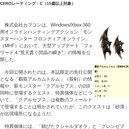
CEROレーティング：C（15歳以上対象）
株式会社カプコンは、Windows/Xbox 360
用オンラインハンティングアクション「モン
スターハンター フロンティア オンライン」
（MHF）において、大型アップデート「フォ
ワード.4 “荒天貫く閃晶の瞬き”」の情報を公
開した。
覇双アルカムトルム（双剣/HC武
今回公開されたのは、本誌限定の先行公開
器）
攻撃力：350
となる「覇双アルカムトルム」（双剣）の情
属性：龍310
報や、新モンスター「クアルセプス」の2頭
スロット数：0
会心率：0%
同時に登場するクエスト、特異個体などにつ
レア度：5
いて。「クアルセプス」は複数のフィールド
で登場することは明かされていたが、このクエストは「砂漠」
が出現場所になるようだ。
特異個体には、「錆びたクシャルダオラ」と「グレンゼブ