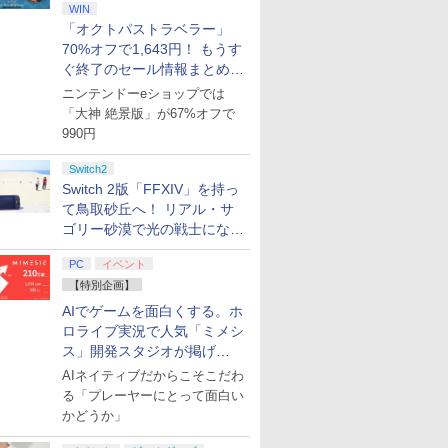
WIN
「オクトパストラベラー」
70%オフで1,643円！ もうす
ぐ終了のセール情報まとめ
【8月8日更新】
ニンテンドーeショップでは
「大神 絶景版」が67%オフで
990円
Switch2
Switch 2版「FFXIV」を持っ
て鳥取砂丘へ！ リアル・サ
ゴリー砂漠で光の戦士になっ
てみた
PC
イベント
【特別企画】
AIでゲームを面白くする。ホ
ロライブ実況で人気「ミメシ
ス」開発スタジオが掲げ
る“AI活用の信念”とは？【講
AIネイティブだからこそこだわ
演レポート】
る「プレーヤーにとって面白い
かどうか」