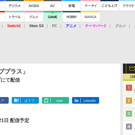
Switch2
Xbox SX
PC
アニメ
テーマパーク
グルメ
 Vita
3DS
アーケード
VR
ラブプラス」
1
プにて配信
ェア
はてブ
note
LinkedIn
21日 配信予定