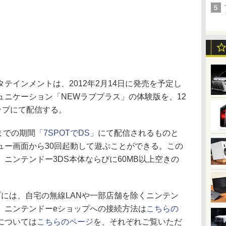
インメントは、2012年2月14日に発売を予定し
ュニケーション「NEWラブプラス」の体験版を、12
ップにて配信する。
までの期間
「7SPOTでDS」
にて配信されるものと
ュー画面から30回起動して遊ぶことができる。この
ニンテンドー3DS本体ならびに60MB以上空きの
には、自宅の無線LANや一部店舗を除くニンテン
。ニンテンドーeショップへの接続方法は
こちらの
については
こちらのページ
を、それぞれご覧いただ