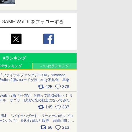
GAME Watch をフォローする
Xランキング
RPランキング
いいねランキング
「ファイナルファンタジーXIV」Nintendo
Switch 2版のロードが長いのは不具合 早急に
アップデートできるよう対応中
225
378
pic.x.com/s9S3nRCAGa
Switch 2版「FFXIV」を持って鳥取砂丘へ！ リ
アル・サゴリー砂漠で光の戦士になってみた
pic.x.com/qyOfL2uv1n
145
337
USJ、「バイオハザード」リッカーのポップコ
ーンバケツ」を9月9日より販売 頭部が開く仕
組み。味は恐怖を堪のう「味噌フレーバー」
66
213
pic.x.com/81MuXGahVM