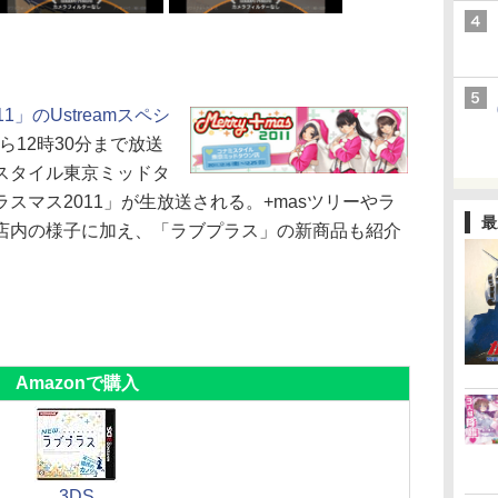
」のUstreamスペシ
から12時30分まで放送
スタイル東京ミッドタ
スマス2011」が生放送される。+masツリーやラ
最
店内の様子に加え、「ラブプラス」の新商品も紹介
Amazonで購入
3DS