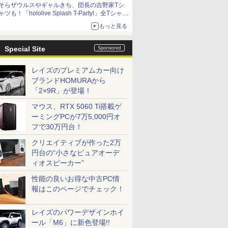
そらザウルスやギャルきち、団長の吉野家Tシ
ャツも！「hololive Splash T-Party!」全Tシャツ
ラインナップ公開＆オンライン販売開始
もっと見る
Special Site
レイズのプレミアムカー向け
ブランドHOMURAから
「2×9R」が登場！
マウス、RTX 5060 Ti搭載ゲ
ーミングPCが7万5,000円オ
フで30万円台！
クリエイティブが作った2万
円台の“小さなピュアオーデ
ィオスピーカー”
性能の良いお得な中古PC情
報はこのページでチェック！
レイズのパワーデザインホイ
ール「M6」に新色登場!!