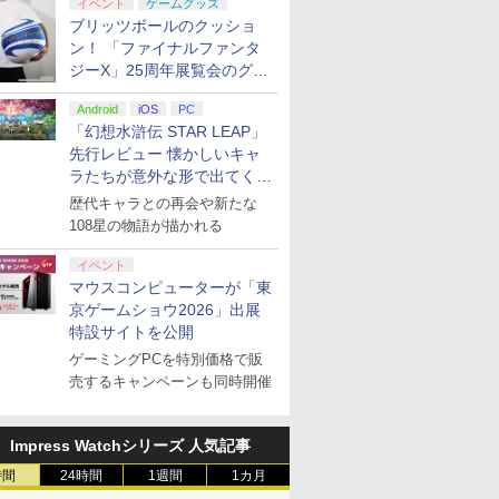
イベント
ゲームグッズ
ブリッツボールのクッショ
ン！ 「ファイナルファンタ
ジーX」25周年展覧会のグッ
ズ情報が公開
Android
iOS
PC
「幻想水滸伝 STAR LEAP」
先行レビュー 懐かしいキャ
ラたちが意外な形で出てくる
シリーズ完全新作！
歴代キャラとの再会や新たな
108星の物語が描かれる
イベント
マウスコンピューターが「東
京ゲームショウ2026」出展
特設サイトを公開
ゲーミングPCを特別価格で販
売するキャンペーンも同時開催
Impress Watchシリーズ 人気記事
時間
24時間
1週間
1カ月