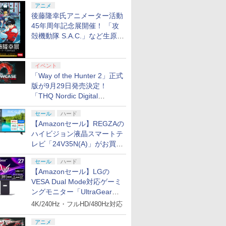
アニメ
後藤隆幸氏アニメーター活動
45年周年記念展開催！ 「攻
殻機動隊 S.A.C.」など生原
画、総作画監督修正が展示
イベント
「Way of the Hunter 2」正式
版が9月29日発売決定！
「THQ Nordic Digital
Showcase 2026」まとめ
セール
ハード
【Amazonセール】REGZAの
ハイビジョン液晶スマートテ
レビ「24V35N(A)」がお買い
得！
セール
ハード
【Amazonセール】LGの
VESA Dual Mode対応ゲーミ
ングモニター「UltraGear
27G850A-B」がお買い得！
4K/240Hz・フルHD/480Hz対応
アニメ