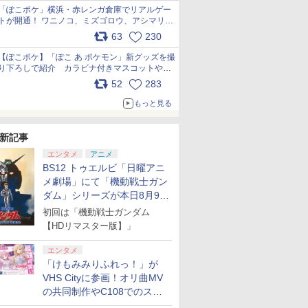
「ぽこポケ」横浜・赤レンガ倉庫でリアルゲー
トが開通！ ワニノコ、ミズゴロウ、アシマリ登
場シーンをレポート pic.x.com/LDgEByVl6D
63
230
【ぽこポケ】「ぽこ あ ポケモン」新グッズを撮
り下ろしで紹介 カラビナ付きマスコットやス
クエアポーチが仲間入り
52
283
pic.x.com/XmVAgBxaW5
もっと見る
新記事
エンタメ
アニメ
BS12 トゥエルビ「日曜アニ
メ劇場」にて「機動戦士ガン
ダム」シリーズが本日8月9日
から8週連続で放送
初回は「機動戦士ガンダム
【HDリマスター版】」
エンタメ
「けもみみりふれっ！」が
VHS Cityに参画！オリ曲MV
の共同制作やC108でのスペ
シャルコラボ広告を掲出