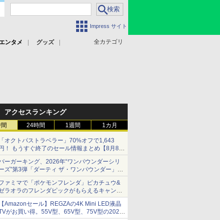
Impress サイト
全カテゴリ
エンタメ
グッズ
アクセスランキング
時間
24時間
1週間
1カ月
「オクトパストラベラー」70%オフで1,643
円！ もうすぐ終了のセール情報まとめ【8月8日
更新】
バーガーキング、2026年“ワンパウンダーシリ
ニンテンドーeショップでは「大神 絶景版」が
ーズ”第3弾「ダーティ ザ・ワンパウンダー」を
67%オフで990円
8月7日発売
ファミマで「ポケモンフレンダ」ピカチュウ&
「特製ガーリックマヨソース」を使用した超大
ゼラオラのフレンダピックがもらえるキャンペ
型チーズバーガー
ーン開催！
【Amazonセール】REGZAの4K Mini LED液晶
TVがお買い得。55V型、65V型、75V型の2026
年モデルがラインナップ