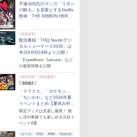
手塚治虫氏のマンガ「リボン
の騎士」を原案とするNetflix
映画「THE RIBBON HERO
リボンヒーロー」本日配信開
始
イベント
配信番組「THQ Nordicデジ
タルショーケース2026」は
本日8月8日4時より公開！
「Expeditions: Samurai」など
の最新情報を公開
イベント
エンタメ
【特集】
「ドラクエ」「ポケモン」
「ちいかわ」など2026年夏
イベントまとめ【夏休み特
集】
限定グッズは見逃し厳禁！ 推
し活や家族でも楽しめる注目イ
ベント8選
セール
PS5
PS4
Switch2