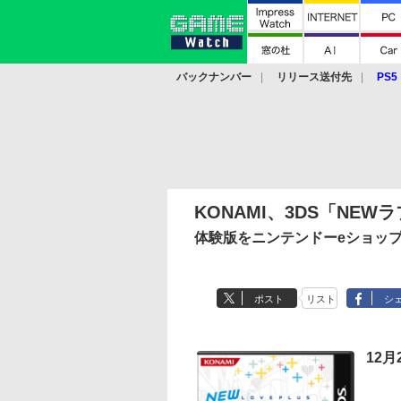
バックナンバー
リリース送付先
PS5
モバイル
eスポーツ
クラウド
PS
KONAMI、3DS「NEW
体験版をニンテンドーeショッ
ポスト
リスト
シ
12月