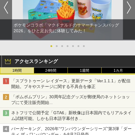
Sフリーク カバー 可動域アップ ゲーム
￥3,080
パープル オレンジ シューティングゲー
ム アクションゲーム プレステ プレステ5
プレステ4
ポケモンコラボ「マクドナルドのサマーチャンスバッグ
【中古】.hack//Vol.1×Vol.2 PlayStation
2
￥680
映画『THE FIRST SLAM DUNK』 STAN
2
2026」をひと足お先に体験してみた！
2 the Best
DARD EDITION【Blu-ray】（早期予約
特典なし） [ 井上雄彦 ]
￥683
●
●
●
●
●
●
●
【中古】【PS5】Ed-0: Zombie Uprisin
￥3,850
2
g 【CEROレーティング「Z」】
アクセスランキング
￥1,079
【当店独自で＋P10倍★要エントリー】
3
1時間
24時間
1週間
1カ月
あやかしトライアングル 3《完全生産限
【中古】[PS5] コール オブ デューティ
3
定版》 (初回限定) 【Blu-ray】
ブラックオプス コールドウォー(CALL O
「スプラトゥーン レイダース」更新データ「Ver.1.1.1」が配信
F DUTY BLACK OPS COLD WAR ) ソニ
開始。ブキやステージに関する不具合を修正
￥6,667
ー・インタラクティブエンタテインメン
エイムアップリング FPS EVOgames 日
ト (20201113)
3
「ポムポムプリン」30周年記念グッズが郵便局のネットショッ
本製 天然ゴム 6個セット PS5 PS4 Switc
プにて受注販売開始
h プロコン PC コントローラー用 エイム
￥1,300
「おもちもちもちクッション」など今年だけの限定商品が登場
アシスト リング スポンジ リコイル制御
ネトフリで公開予定「GTA6」新映像は日本国内でもリアルタイ
操作性向上 ゲーミング
劇場版「鬼滅の刃」無限城編 第一章 猗
4
ム試聴可能。しかも日本語字幕付き
窩座再来(完全生産限定版)【Blu-ray】 [
Netflixから公式回答あり
￥1,980
吾峠呼世晴 ]
[Switch 2] ぽこ あ ポケモン エキスパン
4
バーガーキング、2026年“ワンパウンダーシリーズ”第3弾「ダー
ションパス（ダウンロード版）※3,200
ティ ザ・ワンパウンダー」を8月7日発売