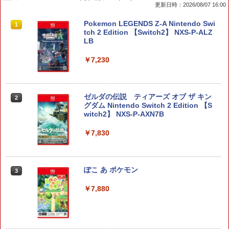
更新日時：2026/08/07 16:00
ese only (CFI-2200B01)
ナル三方背収納ケース付きコレクション)
(オリジナル特典:オリジナル巾着＋メー
￥5,832
￥8,300
Pokemon LEGENDS Z-A Nintendo Swi
カー特典:【坤と離】二振りの剣、十翼よ
1
￥55,000
tch 2 Edition 【Switch2】 NXS-P-ALZ
り来たる！スタジオ描き下ろしイラスト
LB
ボード付) [Blu-ray]
Xbox プリペイドカード 5,000円 デジタ
2
￥7,230
￥10,780
スプラトゥーン レイダース -Switch2
Beast of Reincarnation -PS5 【特典】
ルコード 【旧 Xbox ギフトカード】 [オ
2
2
プロダクトコード 封入
ンラインコード]
￥6,455
￥7,286
￥5,000
ゼルダの伝説 ティアーズ オブ ザ キン
劇場版「鬼滅の刃」無限城編 第一章 猗
2
2
グダム Nintendo Switch 2 Edition 【S
窩座再来 通常版 [Blu-ray]
witch2】 NXS-P-AXN7B
￥3,964
【純正品】Xbox ワイヤレス コントロー
3
￥7,830
Nintendo Switch 2(日本語・国内専用)
【純正品】ディスクドライブ(CFI-ZDD1
3
ラー (ロボット ホワイト)
3
J) PlayStation 5
￥55,871
￥7,681
￥11,849
劇場版「鬼滅の刃」無限城編 第一章 猗
ぽこ あ ポケモン
3
3
窩座再来 通常版 [DVD]
￥7,880
【純正品】Xbox 充電式バッテリー + US
4
￥3,523
【純正品】DualSense ワイヤレスコン
B-C ケーブル
ニンテンドープリペイド番号 9000円|オ
4
4
トローラー ミッドナイト ブラック(CFI-
ンラインコード版
ZCT2J01)
￥2,618
￥9,000