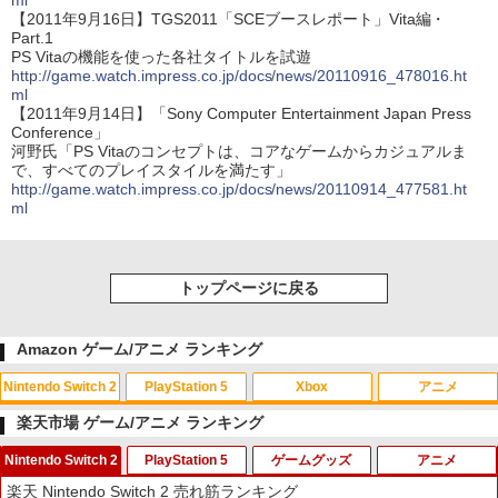
ml
【2011年9月16日】TGS2011「SCEブースレポート」Vita編・
Part.1
PS Vitaの機能を使った各社タイトルを試遊
http://game.watch.impress.co.jp/docs/news/20110916_478016.ht
ml
【2011年9月14日】「Sony Computer Entertainment Japan Press
Conference」
河野氏「PS Vitaのコンセプトは、コアなゲームからカジュアルま
で、すべてのプレイスタイルを満たす」
http://game.watch.impress.co.jp/docs/news/20110914_477581.ht
ml
トップページに戻る
Amazon ゲーム/アニメ ランキング
Nintendo Switch 2
PlayStation 5
Xbox
アニメ
楽天市場 ゲーム/アニメ ランキング
Nintendo Switch 2
PlayStation 5
ゲームグッズ
アニメ
スプラトゥーン レイダース|オンライン
PlayStation 5 デジタル・エディション
【純正品】Xbox ワイヤレス コントロー
【Amazon.co.jp限定】劇場版モノノ怪
1
1
1
1
楽天 Nintendo Switch 2 売れ筋ランキング
コード版
日本語専用 Console Language: Japan
ラー + USB-C® ケーブル
第三章 蛇神 (Amazon.co.jp限定オリジ