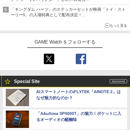
￥8,690
ポイントまでご利用可
「特製ガーリックマヨソース」を使用した超大型チーズバーガー
「キングダム ハーツ」のステッカーセットが映画「トイ・スト
【特典】テイルズ オブ エターニア リマ
4
￥4,400
ーリー5」の入場特典として配布決定！
スター PS5版(【早期購入特典】超冒険
本日8月7日より先着・数量限定で配布
お役立ちセット)
【楽天ブックス限定先着特典】劇場版
5
もっと見る
「僕の心のヤバイやつ」【Blu-ray】(A6
￥3,484
アクリルプレート) [ 堀江瞬 ]
【中古】【開封品】Nintendo Switch本
5
体 Joy-Con(L) ネオンブルー/(R) ネオン
GAME Watch をフォローする
￥8,800
レッド＜その他＞（代引き不可）6547
シティコネクション 【PS5】カルドセプ
5
￥20,000
ト ザ ファースト 通常版 [ELJM-30899
PS5 カルドセプト ザ ファ-スト ツウジョ
ウ]
￥4,200
Special Site
AIスマートノートのiFLYTEK「AINOTE 2」は
なぜ魅力的なのか？
「A&ultima SP4000T」の魅力！ポケットに入
るオーディオの醍醐味