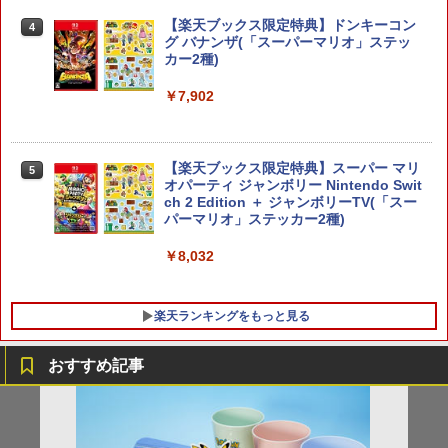
￥10,737
劇場版「鬼滅の刃」無限城編 第一章 猗
【楽天ブックス限定特典】ドンキーコン
4
4
窩座再来 完全生産限定版 [Blu-ray]
グ バナンザ(「スーパーマリオ」ステッ
カー2種)
【純正品】Xbox ワイヤレス コントロー
ニンテンドープリペイド番号 5000円|オ
5
5
￥8,698
【純正品】DualSense ワイヤレスコン
ラー (カーボンブラック)
ンラインコード版
5
￥7,902
トローラー(CFI-ZCT2J)
￥8,020
￥5,000
￥10,737
【Amazon.co.jp限定】劇場版モノノ怪
【楽天ブックス限定特典】スーパー マリ
5
5
第三章 蛇神 (オリジナル特典:オリジナル
オパーティ ジャンボリー Nintendo Swit
巾着＋メーカー特典:【坤と離】二振りの
ch 2 Edition ＋ ジャンボリーTV(「スー
剣、十翼より来たる！スタジオ描き下ろ
パーマリオ」ステッカー2種)
しイラストボード付) [DVD]
￥8,032
￥8,800
楽天ランキングをもっと見る
おすすめ記事
FPS エイム アシストキャップ PS5 PS4
【中古】戦国無双 Chronicle - 3DS
【中古】【未使用品】カーズ2 MovieNE
1
1
1
コントローラ 対応 Playstation プレイス
X [DVDのみ]
テーション 対戦 APEX cod フォトナ FP
￥367