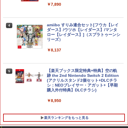
￥9,000
￥7,890
￥10,737
劇場版「鬼滅の刃」無限城編 第一章 猗
4
窩座再来 完全生産限定版 [Blu-ray]
【国内正規品】Thrustmaster スラスト
5
マスター TH8S シフター - PC、PS4、P
ニンテンドープリペイド番号 5000円|オ
5
amiibo すりみ連合セット[フウカ【レイ
￥8,698
4
【純正品】DualSense ワイヤレスコン
S5、PS5 Pro、Xbox One、Xbox Serie
ンラインコード版
5
ダース】/ウツホ【レイダース】/マンタ
トローラー(CFI-ZCT2J)
s X|S 対応の高精度 H パターン シフター
ロー【レイダース】]（スプラトゥーンシ
￥5,000
リーズ）
￥10,737
￥14,141
￥8,137
『映画 ラブライブ！蓮ノ空女学院スクー
5
ルアイドルクラブ Bloom Garden Part
y』Blu-ray（特装限定版）
【楽天ブックス限定特典+特典】空の軌
￥8,589
5
跡 the 2nd Nintendo Switch 2 Edition
(アクリルスタンド2個セット+DLCチラ
シ：NEOブレイサー・アガット+【早期
購入外付特典】DLCチラシ)
￥8,950
楽天ランキングをもっと見る