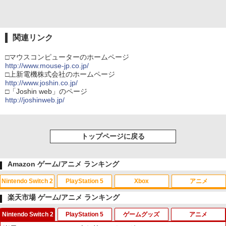
関連リンク
□マウスコンピューターのホームページ
http://www.mouse-jp.co.jp/
□上新電機株式会社のホームページ
http://www.joshin.co.jp/
□「Joshin web」のページ
http://joshinweb.jp/
トップページに戻る
Amazon ゲーム/アニメ ランキング
Nintendo Switch 2
PlayStation 5
Xbox
アニメ
楽天市場 ゲーム/アニメ ランキング
Nintendo Switch 2
PlayStation 5
ゲームグッズ
アニメ
スプラトゥーン レイダース|オンライン
PlayStation 5 デジタル・エディション
【純正品】Xbox ワイヤレス コントロー
劇場版「鬼滅の刃」無限城編 第一章 猗
1
1
1
1