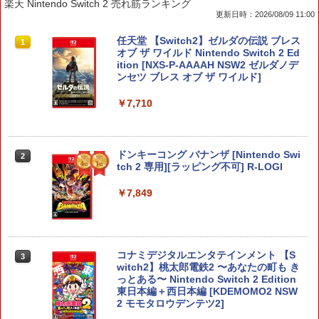
楽天 Nintendo Switch 2 売れ筋ランキング
コード版
日本語専用 Console Language: Japan
ラー + USB-C® ケーブル
窩座再来 通常版 [Blu-ray]
更新日時：2026/08/09 11:00
ese only (CFI-2200B01)
￥5,832
￥8,300
￥3,982
任天堂 【Switch2】ゼルダの伝説 ブレス
1
￥55,000
オブ ザ ワイルド Nintendo Switch 2 Ed
ition [NXS-P-AAAAH NSW2 ゼルダノデ
ンセツ ブレス オブ ザ ワイルド]
【純正品】Xbox ワイヤレス コントロー
2
スプラトゥーン レイダース -Switch2
劇場版「鬼滅の刃」無限城編 第一章 猗
Beast of Reincarnation -PS5 【特典】
ラー (ロボット ホワイト)
2
2
2
￥7,710
窩座再来 通常版 [DVD]
プロダクトコード 封入
￥6,449
￥7,681
￥3,523
￥7,286
ドンキーコング バナンザ [Nintendo Swi
2
tch 2 専用][ラッピング不可] R-LOGI
【純正品】Xbox ワイヤレス コントロー
3
ラー (カーボンブラック)
￥7,849
Nintendo Switch 2(日本語・国内専用)
【Amazon.co.jp限定】劇場版モノノ怪
【純正品】ディスクドライブ(CFI-ZDD1
3
3
3
第三章 蛇神 (Amazon.co.jp限定オリジ
J) PlayStation 5
￥8,020
ナル三方背収納ケース付きコレクション)
￥56,068
(オリジナル特典:オリジナル巾着＋メー
￥11,849
カー特典:【坤と離】二振りの剣、十翼よ
り来たる！スタジオ描き下ろしイラスト
コナミデジタルエンタテインメント 【S
3
【純正品】Xbox 充電式バッテリー + US
4
ボード付) [Blu-ray]
witch2】桃太郎電鉄2 〜あなたの町も き
B-C ケーブル
っとある〜 Nintendo Switch 2 Edition
【純正品】DualSense ワイヤレスコン
ニンテンドープリペイド番号 9000円|オ
4
4
東日本編＋西日本編 [KDEMOMO2 NSW
￥10,780
トローラー ミッドナイト ブラック(CFI-
ンラインコード版
￥2,618
2 モモタロウデンテツ2]
ZCT2J01)