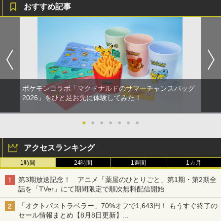
おすすめ記事
【SONYライセンス商品】DualSenseR
【中古】戦国BASARA2 英雄外伝 ダブル
【送料無料】劇場版「鬼滅の刃」無限城
1
1
1
ワイヤレスコントローラー専用 USB-Cto
パック Best Price! - Wii
編 第一章 猗窩座再来(通常版)【Blu-ra
C充電ケーブル【Playstation5対応】
y】/アニメーション[Blu-ray]【返品種別
A】
￥350
￥2,007
￥4,400
ポケモンコラボ「マクドナルドのサマーチャンスバッグ
※当店在庫僅少、次回納期未定 任天堂
【中古】 クアリー 〜悪夢のサマーキャ
2
2026」をひと足お先に体験してみた！
2
どうぶつの森amiiboカード 第4弾 1パッ
ンプ／PS5
Death Unto Dawn: FINAL FANTASY XI
2
ク（3枚入り） 【銀行振込不可】
V Original Soundtrack【映像付サント
ラ/Blu-ray Disc Music】【Blu-ray】 [
●
●
●
●
●
●
●
￥2,783
ゲーム ミュージック ]
￥330
アクセスランキング
￥4,400
1時間
24時間
1週間
1カ月
【特典】テイルズ オブ エターニア リマ
※当店在庫僅少、次回納期未定 任天堂
3
3
スター PS5版(【早期購入特典】超冒険
どうぶつの森amiiboカード 第3弾 1パッ
第3期放送記念！ アニメ「薬屋のひとりごと」第1期・第2期全
お役立ちセット)
ク（3枚入り） 【銀行振込不可】
図書館戦争 革命のつばさBlu-ray特別版
3
話を「TVer」にて期間限定で順次無料配信開始
【初回限定版】【Blu-ray】 [ 井上麻里奈
]
￥3,484
￥330
「オクトパストラベラー」70%オフで1,643円！ もうすぐ終了の
セール情報まとめ【8月8日更新】
￥6,864