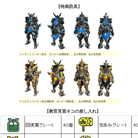
【特典防具】
フィディシリーズ（剣士・ガンナー共用防具）。左が男性用、右が女性用
テリオグシリーズ（剣士用防具・ガンナー用防具）。左が男性用、右が女性用
【教官見習ネコの差し入れ】