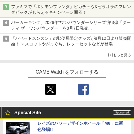
ニンテンドーeショップでは「大神 絶景版」が67%オフで990円
ファミマで「ポケモンフレンダ」ピカチュウ&ゼラオラのフレン
【中古】ドラゴンクエストX 目覚めし五
※当店在庫僅少、次回納期未定 任天堂
4
4
ダピックがもらえるキャンペーン開催！
つの種族 オフラインソフト:プレイステ
どうぶつの森amiiboカード 第2弾 1パッ
ーション5ソフト／ロールプレイング・
ク（3枚入り） 【銀行振込不可】
IDOLiSH7 LIVE BEYOND “Op.7 ”【Blu
4
バーガーキング、2026年“ワンパウンダーシリーズ”第3弾「ダー
ゲーム
-ray DAY 2】【Blu-ray】 [ IDOLiSH7 ]
ティ ザ・ワンパウンダー」を8月7日発売
￥330
「特製ガーリックマヨソース」を使用した超大型チーズバーガー
￥3,780
￥6,926
「パペットスンスン」の郵便局限定グッズが8月12日より販売開
始！ マスコットやがまぐち、レターセットなどが登場
※当店在庫僅少、次回納期未定 任天堂
5
もっと見る
STRASSE キャスター8個セット レーシ
どうぶつの森amiiboカード 第1弾 1パッ
5
ングコックピット[RCZ01/RCZ02]に取付
ク（3枚入り） 【銀行振込不可】
新劇場版「頭文字D」10th Anniversary
5
可 ストッパー付き 固定 移動 ハンコン設
Blu-ray Box【Blu-ray】 [ 宮野真守 ]
GAME Watch をフォローする
置台 [コクピット レースゲーム]
￥330
￥7,117
￥5,280
Special Site
レイズのパワーデザインホイール「M6」に新
色登場!!