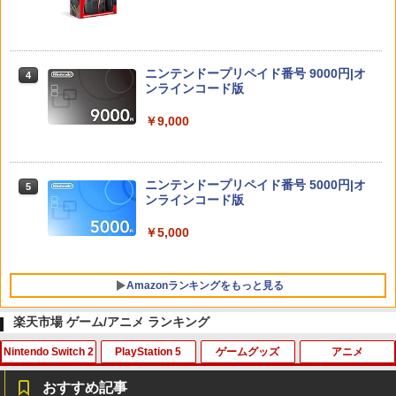
ニンテンドープリペイド番号 9000円|オ
4
ンラインコード版
￥9,000
ニンテンドープリペイド番号 5000円|オ
5
ンラインコード版
￥5,000
Amazonランキングをもっと見る
楽天市場 ゲーム/アニメ ランキング
Nintendo Switch 2
PlayStation 5
ゲームグッズ
アニメ
PlayStation 5 デジタル・エディション
【純正品】Xbox ワイヤレス コントロー
劇場版「鬼滅の刃」無限城編 第一章 猗
1
1
1
日本語専用 Console Language: Japan
ラー + USB-C® ケーブル
窩座再来 通常版 [Blu-ray]
おすすめ記事
ese only (CFI-2200B01)