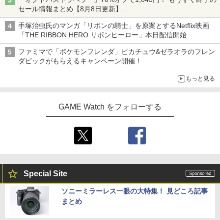
コナミデジタルエンタテインメント 【J
￥770
劇場版「鬼滅の刃」無限城編 第一章 猗
4
4
セール情報まとめ【8月8日更新】
oshinオリジナル特典付】【PS5】SILE
窩座再来 完全生産限定版 [Blu-ray]
【国内正規品】Thrustmaster スラスト
ニンテンドーeショップでは「大神 絶景版」が67%オフで990円
5
NT HILL: Townfall [ELJM-30996 PS5
【ダイヤ・プラチナ会員様限定！エント
【中古】 うる星やつら2 ビューティフ
4
4
手塚治虫氏のマンガ「リボンの騎士」を原案とするNetflix映画
マスター TH8S シフター - PC、PS4、P
サイレントヒル タウンフォ-ル]
リーでポイント10倍！】【新品】任天堂
ル・ドリーマー デジタルリマスター版 B
￥8,698
【純正品】DualSense ワイヤレスコン
S5、PS5 Pro、Xbox One、Xbox Serie
「THE RIBBON HERO リボンヒーロー」本日配信開始
5
Nintendo Switch 2 Proコントローラー
送料無料【液晶 ミニ ゲーム機 キー
lu-ray / 東宝 [Blu-ray]【ネコポス発送】
4
トローラー(CFI-ZCT2J)
s X|S 対応の高精度 H パターン シフター
BEE-A-FSSKA
￥6,350
ホルダー ROCKET 6cm】おもしろ雑
ファミマで「ポケモンフレンダ」ピカチュウ&ゼラオラのフレン
貨 ゲームウォッチ 景品 粗品 携
￥3,870
￥10,737
￥14,141
ダピックがもらえるキャンペーン開催！
帯 GAME 暇つぶし ミニゲーム 携
￥10,700
帯 ポータブル ボケ防止 ボタン電
『映画 ラブライブ！蓮ノ空女学院スクー
5
もっと見る
池 携帯ゲーム 平成レトロ レトロ
ルアイドルクラブ Bloom Garden Part
スクウェア・エニックス ファイナルファ
5
テトリス ブロックくずし シューティ
y』Blu-ray（特装限定版）
ンタジー レゾナンス【PS5】 ELJM3096
パプリカ【Blu-ray】 [ 筒井康隆 ]
5
ング ゲーム
4 [ELJM30964]
＼マラソンは特別価格／2026年版 GuliK
5
GAME Watch をフォローする
it TT Max コントローラー TMR switch2
￥8,589
￥3,954
￥980
スイッチ2 コントローラー Hyperlink2 B
￥6,510
luetooth 無線 有線 128マクロ マクロル
ープ Switch 2 スリープ解除 ワイヤレス
1000Hz 連射 PC Android ios 対応 ゲー
ムパッド 競技用 TTMax 送料無料
【セット商品】Minecraft ぷっくりっ
5
たいシール ウーパールーパー + Minecr
aft ぷっくりったいシール 集合
￥11,500
Special Site
￥1,210
ソニーミラーレス一眼の大特集！ 見どころ記事
まとめ