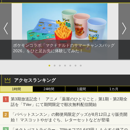
￥8,300
￥3,982
KINGDOM HEARTS Collection [I~III]
【当店独自で＋P10倍★要エントリー】
レトロミニゲームキーホルダー 単品販売
【特典】野生の島のロズ スペシャル・プ
1
1
1
1
￥55,000
【Switch2】 POT-P-ABU8A
【中古】[PS5] 仁王3 通常版 コーエーテ
※色指定可 カラー全6種 (赤・青・黄・
ライス【Blu-ray】(パウ・パトロールお
クモゲームス(20260206)
緑・黒・白) レトロゲーム 雑貨 [ 新品 ]
風呂ポスター(A4サイズ)) [ クリス・サン
ダース ]
￥9,900
【純正品】Xbox ワイヤレス コントロー
2
￥5,050
￥480
劇場版「鬼滅の刃」無限城編 第一章 猗
Beast of Reincarnation -PS5 【特典】
ラー (ロボット ホワイト)
2
2
￥1,336
窩座再来 通常版 [DVD]
プロダクトコード 封入
￥7,681
ポケモンコラボ「マクドナルドのサマーチャンスバッグ
￥3,523
￥7,286
【特典】KINGDOM HEARTS Collectio
METAL GEAR SOLID : MASTER COLL
指サック スマホゲーム 音げー 手汗対策
2
2026」をひと足お先に体験してみた！
2
2
n [I~III] Switch2版(【Switch2版購入封
ECTION Vol.2 【PS5】 VH012-J1
ゆびさっく 超高感度 指カバー 操作性ア
【中古】インサイド・ヘッド MovieNEX
2
入特典】キーブレード「LONG NIGHT
ップ タッチ感 通気性/伸縮性/快適性/耐摩
BD+DVDセット 【ブルーレイ】／エイミ
【純正品】Xbox ワイヤレス コントロー
3
(ロングナイト)」)
耗性/洗濯可能 ゲーム体験 スマホ/タブレ
ー・ポーラーブルーレイ／海外アニメ・
●
●
●
●
●
●
●
￥5,610
ラー (カーボンブラック)
ット 全機種対応 反応早い 指スリーブ 超
定番スタジオ
【Amazon.co.jp限定】劇場版モノノ怪
【純正品】ディスクドライブ(CFI-ZDD1
3
3
薄銀繊維・4個セット
￥9,900
第三章 蛇神 (Amazon.co.jp限定オリジ
J) PlayStation 5
￥8,020
アクセスランキング
￥1,771
ナル三方背収納ケース付きコレクション)
￥528
(オリジナル特典:オリジナル巾着＋メー
￥11,849
1時間
24時間
1週間
1カ月
カー特典:【坤と離】二振りの剣、十翼よ
GRANBLUE FANTASY: Relink - Endles
3
り来たる！スタジオ描き下ろしイラスト
任天堂 【Switch2】Joy-Con 2 (L) ライ
s Ragnarok PS5版
3
第3期放送記念！ アニメ「薬屋のひとりごと」第1期・第2期全
【純正品】Xbox 充電式バッテリー + US
4
ボード付) [Blu-ray]
トパープル/(R) ライトグリーン [BEE-A-
劇場版 名探偵コナン ベイカー街(ストリ
3
B-C ケーブル
話を「TVer」にて期間限定で順次無料配信開始
JABAB NSW2 ジョイコン2 パ-プルグリ-
【中古】リディー&スールのアトリエ ~
ート)の亡霊/アニメーション[Blu-ray]
￥5,890
3
【純正品】DualSense ワイヤレスコン
4
ン]
不思議な絵画の錬金術士~ (初回封入特典
【返品種別A】
￥10,780
トローラー ミッドナイト ブラック(CFI-
「パペットスンスン」の郵便局限定グッズが8月12日より販売開
￥2,618
(マリー&エリーなりきりコスチュームDL
ZCT2J01)
始！ マスコットやがまぐち、レターセットなどが登場
C) 同梱)
￥9,980
￥2,838
￥10,737
「オクトパストラベラー」70%オフで1,643円！ もうすぐ終了の