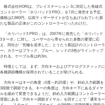
株式会社HORIは、プレイステーション 3に対応した有線式
コントローラー「ホリパッド3 PRO.」を7月に発売する予定。
価格は2,980円。以前ティザーサイトが立ちあげられていた新
たな製品の正体がこのコントローラーだったわけだ。
「ホリパッド3 PRO.」は、2007年に発売した「ホリパッド
3ターボ」に対し、ユーザーから寄せられた多数の要望に応
え、同社が「究極を追求した」とうたう新設計のコントローラ
ー。カラーはブラック、ブルー、レッドの3色がラインナップ
される。ケーブル長は約3m。
特徴としては、まず、方向キーおよびアナログスティックに
各種調節機構が採用されていることが挙げられる。
方向キーはキーの角度（0度～約20度）や、斜め入力範囲を
3段階で調節できる。キーの角度は、方向キー下にあるダイヤ
ルを緩めて変更できるようだ。斜め入力範囲はコントローラー
背面にある「方向キー調節ダイヤル」を回すことで「通常モー
ド」、「Lモード」、「Sモード」の3段階に認識範囲を調節で