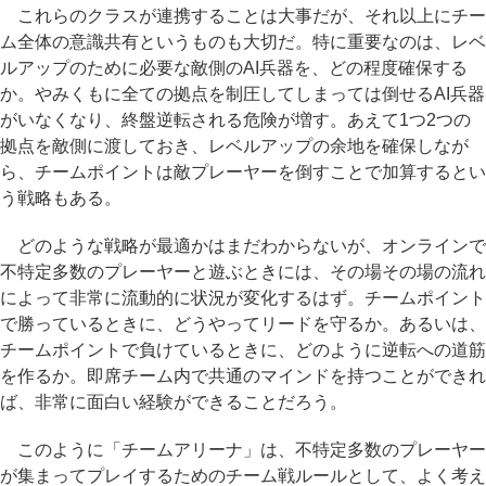
これらのクラスが連携することは大事だが、それ以上にチー
ム全体の意識共有というものも大切だ。特に重要なのは、レベ
ルアップのために必要な敵側のAI兵器を、どの程度確保する
か。やみくもに全ての拠点を制圧してしまっては倒せるAI兵器
がいなくなり、終盤逆転される危険が増す。あえて1つ2つの
拠点を敵側に渡しておき、レベルアップの余地を確保しなが
ら、チームポイントは敵プレーヤーを倒すことで加算するとい
う戦略もある。
どのような戦略が最適かはまだわからないが、オンラインで
不特定多数のプレーヤーと遊ぶときには、その場その場の流れ
によって非常に流動的に状況が変化するはず。チームポイント
で勝っているときに、どうやってリードを守るか。あるいは、
チームポイントで負けているときに、どのように逆転への道筋
を作るか。即席チーム内で共通のマインドを持つことができれ
ば、非常に面白い経験ができることだろう。
このように「チームアリーナ」は、不特定多数のプレーヤー
が集まってプレイするためのチーム戦ルールとして、よく考え