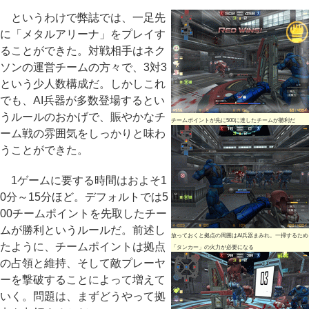
というわけで弊誌では、一足先
に「メタルアリーナ」をプレイす
ることができた。対戦相手はネク
ソンの運営チームの方々で、3対3
という少人数構成だ。しかしこれ
でも、AI兵器が多数登場するとい
うルールのおかげで、賑やかなチ
チームポイントが先に500に達したチームが勝利だ
ーム戦の雰囲気をしっかりと味わ
うことができた。
1ゲームに要する時間はおよそ1
0分～15分ほど。デフォルトでは5
00チームポイントを先取したチー
ムが勝利というルールだ。前述し
放っておくと拠点の周囲はAI兵器まみれ。一掃するため
たように、チームポイントは拠点
「タンカー」の火力が必要になる
の占領と維持、そして敵プレーヤ
ーを撃破することによって増えて
いく。問題は、まずどうやって拠