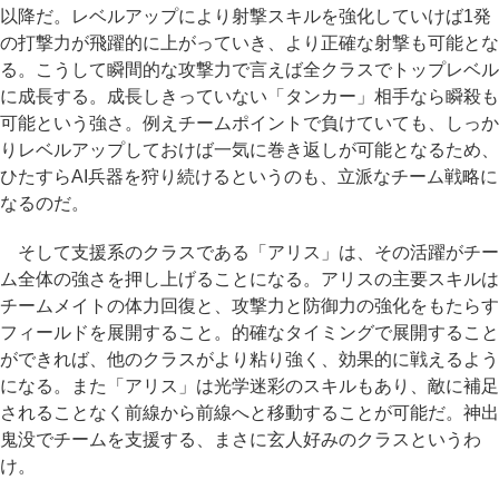
以降だ。レベルアップにより射撃スキルを強化していけば1発
の打撃力が飛躍的に上がっていき、より正確な射撃も可能とな
る。こうして瞬間的な攻撃力で言えば全クラスでトップレベル
に成長する。成長しきっていない「タンカー」相手なら瞬殺も
可能という強さ。例えチームポイントで負けていても、しっか
りレベルアップしておけば一気に巻き返しが可能となるため、
ひたすらAI兵器を狩り続けるというのも、立派なチーム戦略に
なるのだ。
そして支援系のクラスである「アリス」は、その活躍がチー
ム全体の強さを押し上げることになる。アリスの主要スキルは
チームメイトの体力回復と、攻撃力と防御力の強化をもたらす
フィールドを展開すること。的確なタイミングで展開すること
ができれば、他のクラスがより粘り強く、効果的に戦えるよう
になる。また「アリス」は光学迷彩のスキルもあり、敵に補足
されることなく前線から前線へと移動することが可能だ。神出
鬼没でチームを支援する、まさに玄人好みのクラスというわ
け。