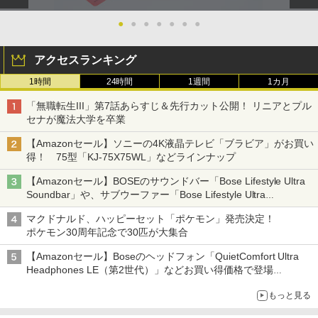
￥7,821
●
●
●
●
●
●
●
アクセスランキング
1時間
24時間
1週間
1カ月
劇場版「鬼滅の刃」無限城編 第一章 猗
3
窩座再来(完全生産限定版)【Blu-ray】 [
「無職転生III」第7話あらすじ＆先行カット公開！ リニアとプル
吾峠呼世晴 ]
セナが魔法大学を卒業
￥8,690
【Amazonセール】ソニーの4K液晶テレビ「ブラビア」がお買い
得！ 75型「KJ-75X75WL」などラインナップ
【Amazonセール】BOSEのサウンドバー「Bose Lifestyle Ultra
【送料無料】[限定版][先着特典付]劇場版
4
Soundbar」や、サブウーファー「Bose Lifestyle Ultra
「鬼滅の刃」無限城編 第一章 猗窩座再
Subwoofer」などお買い得！
来(完全生産限定版)【Blu-ray】/アニメ
マクドナルド、ハッピーセット「ポケモン」発売決定！
ーション[Blu-ray]【返品種別A】
ポケモン30周年記念で30匹が大集合
￥9,570
【Amazonセール】Boseのヘッドフォン「QuietComfort Ultra
Headphones LE（第2世代）」などお買い得価格で登場
イマーシブオーディオで臨場感ある音楽体験が楽しめる
もっと見る
【楽天ブックス限定配送パック】【楽天
5
ブックス限定先着特典+先着特典】劇場