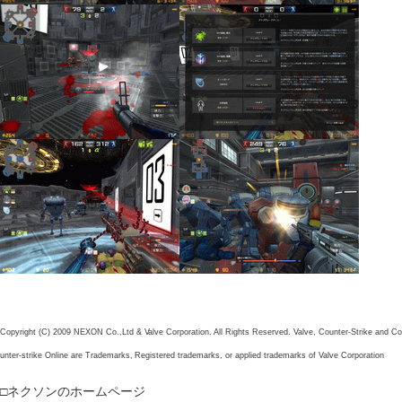
Copyright (C) 2009 NEXON Co.,Ltd & Valve Corporation. All Rights Reserved. Valve, Counter-Strike and Co
unter-strike Online are Trademarks, Registered trademarks, or applied trademarks of Valve Corporation
□ネクソンのホームページ