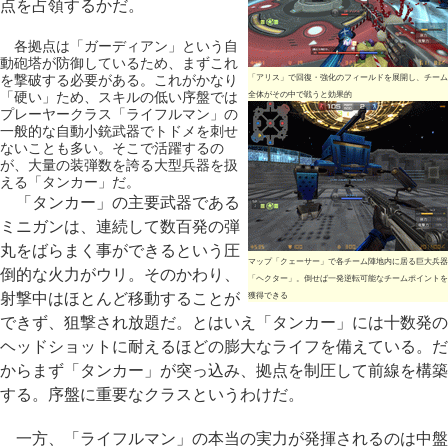
点を占領するかだ。
各拠点は「ガーディアン」という自
動砲塔が防御しているため、まずこれ
を撃破する必要がある。これがかなり
「アリス」で回復・強化のフィールドを展開し、チーム
「硬い」ため、スキルの低い序盤では
全体がその中で戦うと効果的
プレーヤークラス「ライフルマン」の
一般的な自動小銃武器でトドメを刺せ
ないことも多い。そこで活躍するの
が、大量の装弾数を誇る大型兵器を扱
える「タンカー」だ。
「タンカー」の主要武器である
ミニガンは、連続して数百発の弾
丸をばらまく事ができるという圧
マップ「クェーサー」で各チーム陣地内に居る巨大兵器
倒的な火力がウリ。そのかわり、
「ヘクター」。倒せば一発逆転可能なチームポイントを
射撃中はほとんど移動することが
獲得できる
できず、狙撃され放題だ。とはいえ「タンカー」には十数発の
ヘッドショットに耐えるほどの膨大なライフを備えている。だ
からまず「タンカー」が突っ込み、拠点を制圧して前線を構築
する。序盤に重要なクラスというわけだ。
一方、「ライフルマン」の本当の実力が発揮されるのは中盤