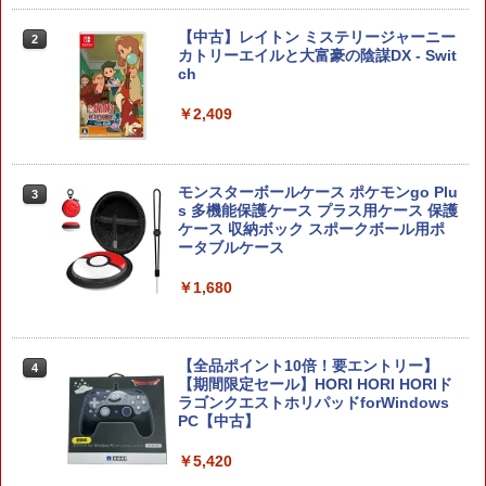
プロダクトコード 封入
ルコード 【旧 Xbox ギフトカード】 [オ
ナノテープ付属 switch2 本体
ンラインコード]
￥6,455
【中古】レイトン ミステリージャーニー
￥3,523
￥7,286
2
￥2,999
【新品】 龍が如く 維新! 極 PlayStation
カトリーエイルと大富豪の陰謀DX - Swit
2
￥3,000
5 (PS5) [ゲームソフト]
ch
￥2,280
￥2,409
任天堂純正品 Nintendo Switch タッチ
2
Nintendo Switch 2(日本語・国内専用)
劇場版「鬼滅の刃」無限城編 第一章 猗
【純正品】ディスクドライブ(CFI-ZDD1
3
3
Xbox プリペイドカード 1,000円 デジタ
3
3
ペン Switch Switch2 スイッチ スイッチ
窩座再来 完全生産限定版 [Blu-ray]
J) PlayStation 5
ルコード 【旧 Xbox ギフトカード】 [オ
2 タッチペン 純正 スタイラスペン Ninte
￥55,095
ンラインコード]
ndo ニンテンドースイッチ ニンテンド
￥8,698
モンスターボールケース ポケモンgo Plu
￥11,849
3
ースイッチ2 静電式 タッチ操作 ゲームア
＼マラソン期間P2倍！／【ゲームショッ
3
s 多機能保護ケース プラス用ケース 保護
￥1,000
クセサリー 正規品 4902370543421
プ店員監修】☆最大1年間保証☆【すぐ
ケース 収納ボック スポークボール用ポ
届く＆送料無料！】psポータル ケース P
ータブルケース
￥3,450
S5 収納ケース playstation portal ケー
【純正品】DualSense ワイヤレスコン
ニンテンドープリペイド番号 9000円|オ
4
ス プレイステーション ポータル ケース
4
『映画 ラブライブ！蓮ノ空女学院スクー
￥1,680
4
トローラー ミッドナイト ブラック(CFI-
【純正品】Xbox ワイヤレス コントロー
ンラインコード版
4
ps portal playstation ケース 本体 ケー
ルアイドルクラブ Bloom Garden Part
ZCT2J01)
ラー + USB-C® ケーブル
ス psポータブル psポータル
y』Blu-ray（特装限定版）
￥9,000
テーブルモード専用 ポータブルUSBハブ
3
￥10,737
￥8,300
￥2,530
スタンド 2ポート for Nintendo Switch
￥8,589
【全品ポイント10倍！要エントリー】
4
2
【期間限定セール】HORI HORI HORIド
ラゴンクエストホリパッドforWindows
ニンテンドープリペイド番号 5000円|オ
￥3,980
5
PC【中古】
【純正品】DualSense ワイヤレスコン
Xbox プリペイドカード 5,000円 デジタ
ンラインコード版
5
5
JDM：ジャパニーズドリフトマスター
4
劇場版「鬼滅の刃」無限城編 第一章 猗
5
トローラー(CFI-ZCT2J)
ルコード 【旧 Xbox ギフトカード】 [オ
窩座再来 完全生産限定版 [DVD]
￥5,420
ンラインコード]
￥5,000
￥3,388
￥10,737