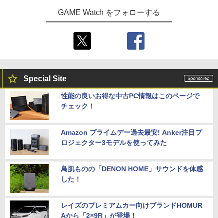
版モノノ怪 第三章 蛇神【Blu-ray】(スマ
GAME Watch をフォローする
ホショルダー+【坤と離】二振りの剣、
十翼より来たる！スタジオ描き下ろしイ
ラストボード) [ 神谷浩史 ]
￥9,900
Special Site
性能の良いお得な中古PC情報はこのページで
チェック！
Amazon プライムデー過去最安! Anker注目プ
ロジェクター3モデルを使ってみた
鳥肌ものの「DENON HOME」サウンドを体感
した！
レイズのプレミアムカー向けブランドHOMUR
Aから「2×9R」が登場！