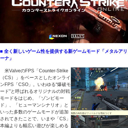
■ 全く新しいゲーム性を提供する新ゲームモード「メタルアリ
ーナ」
米ValveのFPS「Counter-Strike
（CS）」をベースとしたオンライ
ンFPS「CSO」。いわゆる“爆破モ
ード”と呼ばれるオリジナルの対戦
モードをはじめ、「ゾンビモー
ド」、「ヒューマンシナリオ」と
いった多数のゲームモードが追加
無数のAI兵器がフィールドを埋めつくす
されてきたことで、いまや「CS」
本編よりも幅広い遊びが楽しめる