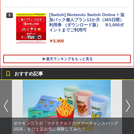
【特典】アナザーエデン ビギンズ Ninte
4
￥7,828
￥5,000
ndo Switch 2 Edition(【早期購入封入
特典】シリアルコード)
[Switch] Nintendo Switch Online + 追
5
加パック個人プラン12か月（365日間）
￥4,931
利用券 （ダウンロード版） ※1,000ポ
＼10%OFFクーポン／PS5 slim スタン
5
イントまでご利用可
ド PS5 縦置き 冷却 スタンド PS5コント
ローラー充電 2台同時充電 3段階冷却 PS
￥5,900
5ディスク-デジタル兼用 冷却ファン 充
アークシステムワークス 【Switch2】デ
5
電指示ランプ付 RGBライト 収納 多機能
イヴ・ザ・ダイバー COMPLETE EDITI
USBケーブル付
ON [NXS-P-A8XTC NSW2 デイブ ザ ダ
楽天ランキングをもっと見る
イバ- コンプリ-ト エディション]
￥3,780
￥5,740
おすすめ記事
【中古】鬼灯の冷徹 第弐期 Blu-ray BO
1
X 上巻 /Blu−ray Disc/KIZX-90325
￥1,929
ポケモンコラボ「マクドナルドのサマーチャンスバッグ
劇場版モノノ怪 第三章 蛇神【Blu-ray】
2
2026」をひと足お先に体験してみた！
[ 神谷浩史 ]