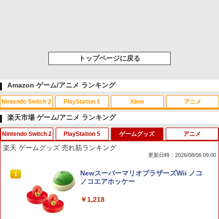
トップページに戻る
Amazon ゲーム/アニメ ランキング
Nintendo Switch 2
PlayStation 5
Xbox
アニメ
楽天市場 ゲーム/アニメ ランキング
Nintendo Switch 2
PlayStation 5
ゲームグッズ
アニメ
スプラトゥーン レイダース|オンライン
PlayStation 5 デジタル・エディション
Xbox プリペイドカード 10,000円 デジ
劇場版「鬼滅の刃」無限城編 第一章 猗
1
1
1
1
楽天 ゲームグッズ 売れ筋ランキング
コード版
日本語専用 Console Language: Japan
タルコード 【旧 Xbox ギフトカード】
窩座再来 通常版 [Blu-ray]
更新日時：2026/08/06 09:00
ese only (CFI-2200B01)
[オンラインコード]
￥5,832
￥3,964
Switch2 冷却ファン Nintendo switch 2
【PS5】龍が如く8
NewスーパーマリオブラザーズWii ノコ
1
1
1
￥55,000
￥10,000
ドック 対応 スイッチ2 NS2 ドック 放熱
ノコエアホッケー
ベース 冷却スタンド クーリングファン
￥1,800
圧送式 デュアルターボファン 自動ON/O
￥1,218
FF 3段階速度 静音設計 TVモード 熱対策
スプラトゥーン レイダース -Switch2
劇場版「鬼滅の刃」無限城編 第一章 猗
Beast of Reincarnation -PS5 【特典】
Xbox プリペイドカード 3,000円 デジタ
2
2
2
2
オーバーヒート防止 ゲーム機 周辺機器
窩座再来 通常版 [DVD]