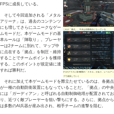
FPSに成長している。
そして今回追加される「メタル
アリーナ」は、過去のコンテンツ
にも増してさらにユニークなゲー
これが「拠点」。中央は自動砲台になっている
ムモードだ。本ゲームモードの基
本ルールは「陣取り」。プレーヤ
ーは2チームに別れて、マップ中
に点在する「拠点」を制圧・維持
することでチームポイントを獲得
する。このポイントが規定値に達
すれば勝利だ。
3つのクラスに各4種類の「スキル」があり、レベルアッ
プで成長していく
それに加えて本ゲームモードを際立たせているのは、各拠点
が一種の自動防衛装置にもなっていることだ。「拠点」の中央
には「ガーディアン」と呼ばれる自動制御砲塔が配置されてお
り、近づく敵プレーヤーを狙い撃ちにする。さらに、拠点から
は多数のAI兵器が産み出され、相手チームの進撃を阻む。