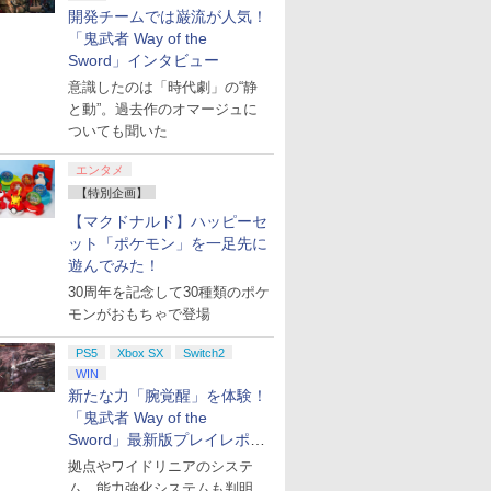
開発チームでは巌流が人気！
「鬼武者 Way of the
Sword」インタビュー
意識したのは「時代劇」の“静
と動”。過去作のオマージュに
ついても聞いた
エンタメ
【特別企画】
【マクドナルド】ハッピーセ
ット「ポケモン」を一足先に
遊んでみた！
30周年を記念して30種類のポケ
モンがおもちゃで登場
PS5
Xbox SX
Switch2
WIN
新たな力「腕覚醒」を体験！
「鬼武者 Way of the
Sword」最新版プレイレポー
ト
拠点やワイドリニアのシステ
ム、能力強化システムも判明