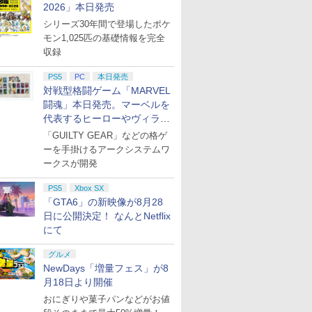
2026」本日発売
シリーズ30年間で登場したポケ
モン1,025匹の基礎情報を完全
収録
ERACTIVE
自で＋P10倍★
達人 マイバチ用ケ
」第二巻 / なで
Wo Long: Fallen
グッドスマイルカンパニ
【中古】スーパーマリオ
劇場版 名探偵コナン 100
ゼノブレイド ディフィニ
【楽天ブックス限定特典
【中古】Cendrillion
【楽天ブックス限定全巻
Fit Boxing 3 -Your
【特典】プロ野球ス
【即納 新品】ゲー
舞台「忍たま乱太郎
PS5
PC
本日発売
tch2】ヒットマン
トリー】【中古】
S
(下)(完全生産限
Dynasty Complete
ー 【特典付】【PS5】機
3Dワールド + フューリー
万ドルの五稜星 豪華盤
ティブ・エディション
+特典】亰都ザナドゥ -桜
palikA - Switch
購入特典】上伊那ぼた
ソナルトレーナー
ッツ2026(【早期購
ウオッチ ゼルダの伝
はじめまして！三年
対戦型格闘ゲーム「MARVEL
ド・オブ・アサシ
] ドラゴンクエスト
lu-ray】 [ 西尾
Edition 【Switch2】
動警察パトレイバー the
ワールド -Switch
[Blu-ray]
Nintendo Switch 2
花幻舞ー PS5版(【早期
ん、酔へる姿は百合の花
Nintendo Switch 2
特典】DLCチラシ)
全員集合の段～【Blu
￥3,764
￥5,480
ン - シグネチャ
RAGON QUEST
POT-P-AAEUA
Case Files [PS5 キドウケ
Edition
購入外付特典】DLCチラ
2（完全生産限定版）
Edition
ray】 [ 中井理人 ]
闘魂」本日発売。マーベルを
￥6,432
￥5,420
￥3,653
￥7,647
￥6,480
￥6,678
￥7,700
￥6,850
￥7,625
￥8,559
ション [POT-P-
ドラクエ1&2/DQ1&2)
イサツパトレイバ- ザ ケ-
シ+【早期購入外付特典】
【Blu-ray】(描き下ろし
代表するヒーローやヴィラン
 NSW2 ヒットマ
ェア・エニックス
ス ファイル]
DLCチラシ)
イラスト アクリルスタン
たちが登場
「GUILTY GEAR」などの格ゲ
ルド オブ アサシネ
30)
ド+ブリザーブドフラワー
ーを手掛けるアークシステムワ
 シグネチャ-エデ
キーホルダー(ぼたん)) [
]
鈴代紗弓 ]
ークスが開発
PS5
Xbox SX
「GTA6」の新映像が8月28
日に公開決定！ なんとNetflix
にて
グルメ
NewDays「増量フェス」が8
月18日より開催
おにぎりや菓子パンなどがお値