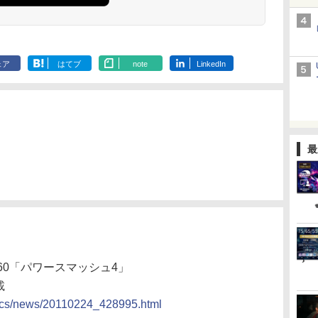
ェア
はてブ
note
LinkedIn
最
 360「パワースマッシュ4」
載
docs/news/20110224_428995.html