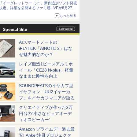
「イーグレットツー ミニ」新作追加ソフト発売
アイスカップに入ったスライムやわたぼう、ベ
決定。詳細を公開するファミ通LIVEが8月27日
ビーサタンなどがオリジナルアートで登場
20時から配信
もっと見る
シリーズ累計100タイトルへ
Special Site
AIスマートノートの
iFLYTEK「AINOTE 2」はな
ぜ魅力的なのか？
レイズ鍛造1ピースアルミホ
イール「CE28 N-plus」軽量
なままに剛性を向上
SOUNDPEATSのイヤカフ型
イヤフォン「UU2イヤーカ
フ」をイヤカフマニアが語る
クリエイティブが作った2万
円台の“小さなピュアオーデ
ィオスピーカー”
Amazon プライムデー過去最
安! Anker注目プロジェクタ