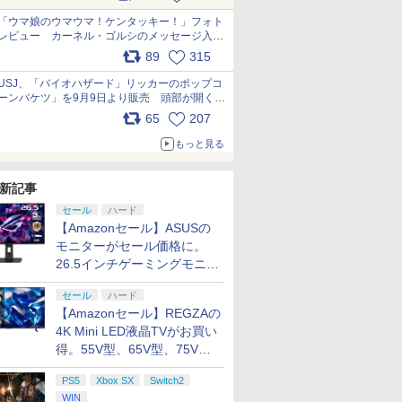
pic.x.com/s9S3nRCAGa
「ウマ娘のウマウマ！ケンタッキー！」フォト
レビュー カーネル・ゴルシのメッセージ入り
パッケージや描き下ろしトレカなどが登場
89
315
pic.x.com/PjnkR9vkXl
USJ、「バイオハザード」リッカーのポップコ
ーンバケツ」を9月9日より販売 頭部が開く仕
組み。味は恐怖を堪のう「味噌フレーバー」
65
207
pic.x.com/81MuXGahVM
もっと見る
新記事
セール
ハード
【Amazonセール】ASUSの
モニターがセール価格に。
26.5インチゲーミングモニタ
ー「ROG Strix OLED
セール
ハード
XG27ACDMS」限定モデルも
【Amazonセール】REGZAの
お買い得
4K Mini LED液晶TVがお買い
得。55V型、65V型、75V型
の2026年モデルがラインナ
PS5
Xbox SX
Switch2
ップ
WIN