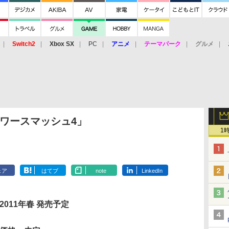
Switch2
Xbox SX
PC
アニメ
テーマパーク
グルメ
 Vita
3DS
アーケード
VR
0「パワースマッシュ4」
1
ェア
はてブ
note
LinkedIn
2011年春 発売予定