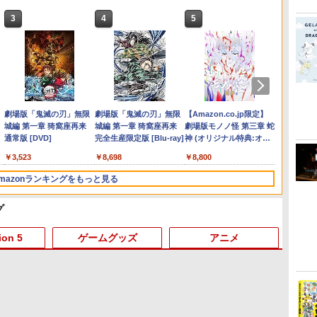
3
3
3
3
4
4
4
4
5
5
5
5
6
6
6
6
ー
 -
Nintendo Switch 2(日本
【純正品】ディスクドラ
【純正品】Xbox ワイヤ
劇場版「鬼滅の刃」無限
ニンテンドープリペイド
【純正品】DualSense ワ
【純正品】Xbox 充電式
劇場版「鬼滅の刃」無限
ニンテンドープリペイド
【純正品】DualSense ワ
【純正品】Xbox ワイヤ
【Amazon.co.jp限定】
ニンテ
プレイ
【純正品】
【Amaz
語・国内専用)
イブ(CFI-ZDD1J)
レス コントローラー (ロ
城編 第一章 猗窩座再来
番号 9000円|オンライン
イヤレスコントローラー
バッテリー + USB-C ケー
城編 第一章 猗窩座再来
番号 5000円|オンライン
イヤレスコントローラー
レス コントローラー (カ
劇場版モノノ怪 第三章 蛇
番号 1
アチケット
イヤレ
場版モノ
PlayStation 5
ボット ホワイト)
通常版 [DVD]
コード版
ミッドナイト ブラック
ブル
完全生産限定版 [Blu-ray]
コード版
(CFI-ZCT2J)
ーボンブラック)
神 (オリジナル特典:オリ
コード
ライン
Series 
(オリジ
￥55,871
(CFI-ZCT2J01)
ジナル巾着＋メーカー特
ワイト)
ナル巾
￥11,849
￥7,681
￥3,523
￥9,000
￥10,737
￥2,618
￥8,698
￥5,000
￥10,737
￥8,020
￥8,800
￥1,000
￥10,00
￥18,75
￥9,900
典:【坤と離】二振りの
【坤と
剣、十翼より来たる！ス
十翼よ
mazonランキングをもっと見る
タジオ描き下ろしイラス
オ描き
トボード付) [DVD]
ード付) [
グ
ion 5
ゲームグッズ
アニメ
3
3
3
3
4
4
4
4
5
5
5
5
6
6
6
6