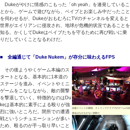
Dukeがやけに情感のこもった「oh yeah」を連発しているこ
とから、ゲームで遊びながら、ベイブとお楽しみ中だったこと
を伺わせるが、DukeがおもむろにTVのチャンネルを変えると
世界がエイリアンに侵攻され、地球が危機的状況であることを
知る。かくしてDukeはベイブたちを守るために再び戦いに乗
りだしていくことなるわけだ。
■ 全編通じて「Duke Nukem」が存分に味わえるFPS
その後ようやくゲーム本編のス
タートとなる。基本的に1本道の
ステージを進み、イベントやミニ
ゲームをこなしながら、敵の襲撃
を撃退していく。特徴的なのはDu
keは基本的に素手による殴りが強
試遊イベントの模様。ストリップクラブでのゲームの試
烈に強いところだ。閉所での遭遇
遊会はなかなかない体験だ
戦というシチュエーションが多い
ため、殴るのが手っ取り早いこと