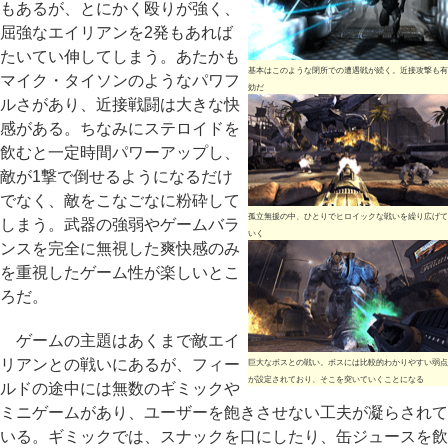
もあるが、とにかく殴りが強く、
屈強なエイリアンを2発もあれば
たいてい伸してしまう。あたかも
基本はこのような閉所での遭遇戦が続く。近接攻撃も有
マイク・タイソンのようなパワフ
効だ
ルさがあり、近接戦闘は大きな快
感がある。ちなみにステロイドを
飲むと一定時間パワーアップし、
敵が1撃で倒せるようになるだけ
でなく、敵をこなごなに粉砕して
孤立無援の中、ひとりでヒロイックな戦いを繰り広げて
しまう。武器の強弱やゲームバラ
いく
ンスを完全に無視した爽快感のみ
を重視したゲーム性が楽しいとこ
ろだ。
ゲームの主題はあくまで敵エイ
リアンとの戦いにあるが、フィー
巨大なボスとの戦い。ボスには比較的わかりやすい弱点
が設定されており、そこを突いていくことになる
ルドの途中には無数のギミックや
ミニゲームがあり、ユーザーを飽きさせない工夫が凝らされて
いる。ギミックでは、スナックを口にしたり、缶ジュースを飲