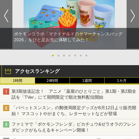
SX-134]
互換 黒 ブラック オリジナルウエス スラ
c/EYXA-10744
イドパッド
￥5,591
【純正品】Xbox ワイヤレス コントロー
2
￥7,580
￥272
劇場版「鬼滅の刃」無限城編 第一章 猗
Beast of Reincarnation -PS5 【特典】
ラー (ロボット ホワイト)
2
2
￥750
窩座再来 通常版 [DVD]
プロダクトコード 封入
￥7,681
ポケモンコラボ「マクドナルドのサマーチャンスバッグ
￥3,523
￥7,286
RIDE 6
【特典】ドラゴンクエストモンスターズ
猫物語 黒 つばさファミリー 上・下 セッ
2
2026」をひと足お先に体験してみた！
2
2
4 枯れ木の国のビアンカ・フローラ S
＼マラソン限定★エントリーでP10倍／S
ト 全巻 完全生産限定版 物語シリーズ
2
witch2版(【早期購入封入特典】冒険ス
team Deck OLED / LCD フィルム 保護
【Blu-ray】
￥5,901
【純正品】Xbox ワイヤレス コントロー
3
タートダッシュセット)
フィルム ガラスフィルム 本体 保護 フィ
●
●
●
●
●
●
●
ラー (カーボンブラック)
ルム シート 液晶保護 ガラス スチーム ス
￥320
【Amazon.co.jp限定】劇場版モノノ怪
【純正品】ディスクドライブ(CFI-ZDD1
3
3
チームデック OLED スチームデック LC
￥7,623
第三章 蛇神 (Amazon.co.jp限定オリジ
J) PlayStation 5
￥8,020
D ガイド枠 指紋防止
アクセスランキング
ナル三方背収納ケース付きコレクション)
(オリジナル特典:オリジナル巾着＋メー
￥11,849
1時間
24時間
1週間
1カ月
【特典】ファイナルファンタジー レゾナ
￥998
カー特典:【坤と離】二振りの剣、十翼よ
3
【中古】【Blu−ray】ファイナルファン
3
ンス PS5版(【初回封入特典】魔導船＆
り来たる！スタジオ描き下ろしイラスト
ゼルダの伝説 ブレス オブ ザ ワイルド
タジーVII アドベントチルドレン コン
3
第3期放送記念！ アニメ「薬屋のひとりごと」第1期・第2期全
【純正品】Xbox 充電式バッテリー + US
4
かけだし騎士の応援パック・かけだし騎
ボード付) [Blu-ray]
Nintendo Switch 2 Edition
プリート 初回限定版 PS3版「ファイ
B-C ケーブル
話を「TVer」にて期間限定で順次無料配信開始
士のスタートダッシュパック)
ナルファンタジーXIII」体験版・スリー
【純正品】DualSense ワイヤレスコン
4
Nintendo Switch2 専用 スリムハードポ
ブケース付 / アニメ
￥10,780
￥7,680
3
トローラー ミッドナイト ブラック(CFI-
「パペットスンスン」の郵便局限定グッズが8月12日より販売開
￥2,618
￥6,526
ーチ 収納ケース ハードケース ポーチ 収
ZCT2J01)
始！ マスコットやがまぐち、レターセットなどが登場
納バッグ 耐衝撃 スイッチ2 キャリングケ
￥540
ース 軽量 ◇ALW-PU-001
￥10,737
ファミマで「ポケモンフレンダ」ピカチュウ&ゼラオラのフレン
劇場版「鬼滅の刃」無限城編 第一章 猗
4
ダピックがもらえるキャンペーン開催！
【特典】MARVEL Tōkon: Fighting So
￥1,680
窩座再来 完全生産限定版 [Blu-ray]
任天堂 【Switch2】ゼルダの伝説 ブレス
4
4
【国内正規品】Thrustmaster スラスト
5
uls(【早期購入封入特典】ロビーのアイ
オブ ザ ワイルド Nintendo Switch 2 Ed
【中古】うどんの国の金色毛鞠 第一巻/
4