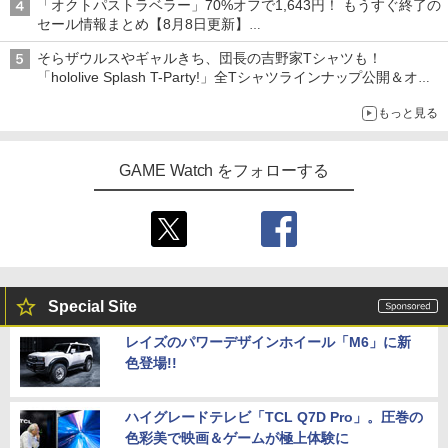
「オクトパストラベラー」70%オフで1,643円！ もうすぐ終了の
マスター TH8S シフター - PC、PS4、P
テムセット)
ition [NXS-P-AAAAH NSW2 ゼルダノデ
Blu−ray Disc/VPXY-71489
￥8,698
【純正品】DualSense ワイヤレスコン
S5、PS5 Pro、Xbox One、Xbox Serie
セール情報まとめ【8月8日更新】
5
ンセツ ブレス オブ ザ ワイルド]
トローラー(CFI-ZCT2J)
s X|S 対応の高精度 H パターン シフター
ニンテンドーeショップでは「大神 絶景版」が67%オフで990円
￥6,782
[Switch 2] ぽこ あ ポケモン エキスパン
￥749
4
そらザウルスやギャルきち、団長の吉野家Tシャツも！
ションパス（ダウンロード版）※3,200
￥7,710
￥10,737
￥14,141
「hololive Splash T-Party!」全Tシャツラインナップ公開＆オン
ポイントまでご利用可
ライン販売開始
『映画 ラブライブ！蓮ノ空女学院スクー
5
もっと見る
ルアイドルクラブ Bloom Garden Part
【特典】トゥームレイダー：レガシー・
￥4,400
5
y』Blu-ray（特装限定版）
オブ・アトランティス(【早期購入同梱特
鬼武者 Way of the Sword 【Switch2】
【送料無料】劇場版「鬼滅の刃」無限城
5
5
典】コスチューム「ララ・クロフト・サ
POT-P-ABNMA
編 第一章 猗窩座再来(通常版)【Blu-ra
GAME Watch をフォローする
バイバー(仮)」（ゲーム内コンテンツ）)
y】/アニメーション[Blu-ray]【返品種別
￥8,589
A】
レトロフリーク レッド×ホワイト ( レト
￥7,730
5
￥7,012
ロゲーム互換機 )（ コントローラーアダ
プターセット ）CY-RF-RW HDMI出力 ど
￥4,400
こでもセーブ 互換機種 FC SFC SNES G
B GBC GBA MD GEN PCE TG-16 PCE
SG
Special Site
￥25,300
レイズのパワーデザインホイール「M6」に新
色登場!!
ハイグレードテレビ「TCL Q7D Pro」。圧巻の
色彩美で映画＆ゲームが極上体験に