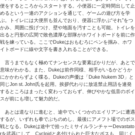
便をするところからスタートする。小便器に一定時間出して止
めるという一連のアクションを通じて、ゲームの遊び方を学
ぶ。トイレには大便所も並んでおり、便器に浮かぶ“それ”をつ
かみ、周囲に投げつけ、壁や地面を汚すことも可能。トイレを
出ると円形の広間で敗色濃厚な部隊がホワイトボードを前に作
戦を練っている。ここでDukeはおもむろにペンを掴み、ホワ
イトボードに線や文字を書き入れることができる。
言うまでもなく極めてナンセンスな要素ばかりだが、あとで
意味がわかる。また、Dukeは前作同様、相手がいるかどうか
にかかわらずよく喋る。Dukeの声優は「Duke Nukem 3D」と
同じJon st. John氏を起用。挨拶代わりに放送禁止用語を連発
するところはまったく変わっておらず、伸びやかな低音のボイ
スが前にも増して魅力的だ。
あとは道なりに進むと、途中でいくつかのエイリアンに遭遇
するが、いずれも拳でぶちのめし、最後にアメフト場でのボス
戦となる。Dukeは途中で拾ったミサイルランチャーDevastato
rを武器にして、Cycloidと名付けられた巨大なボスも、同じく