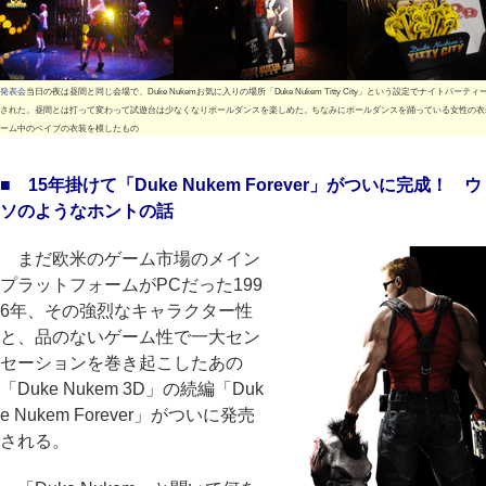
発表会
当日の夜は昼間と同じ会場で、Duke Nukemお気に入りの場所「Duke Nukem Titty City」という設定でナイトパーテ
された。昼間とは打って変わって試遊台は少なくなりポールダンスを楽しめた。ちなみにポールダンスを踊っている女性の衣
ーム中のベイブの衣装を模したもの
■ 15年掛けて「Duke Nukem Forever」がついに完成！ ウ
ソのようなホントの話
まだ欧米のゲーム市場のメイン
プラットフォームがPCだった199
6年、その強烈なキャラクター性
と、品のないゲーム性で一大セン
セーションを巻き起こしたあの
「Duke Nukem 3D」の続編「Duk
e Nukem Forever」がついに発売
される。