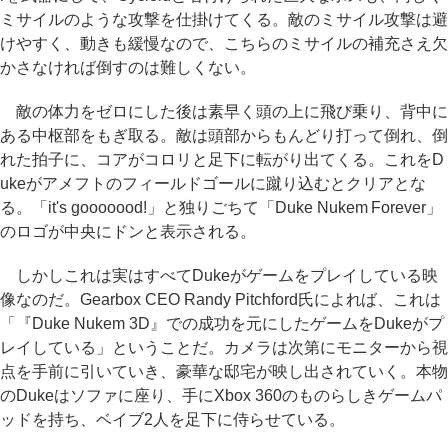
ミサイルのような攻撃を仕掛けてくる。敵のミサイル攻撃は避
けやすく、動きも緩慢なので、こちらのミサイルの補充さえ欠
かさなければ倒すのは難しくない。
敵の体力をゼロにした後は素早く頭の上に飛び乗り、背中に
ある中枢部をもぎ取る。敵は頭部からもんどり打って倒れ、倒
れた拍子に、コアがコロリと足下に転がり出てくる。これをD
ukeがアメフトのフィールドゴールに蹴り込むとクリアとな
る。「it's gooooood!」と独りごちて「Duke Nukem Forever」
のロゴが中央にドンと表示される。
しかしこれは実はすべてDukeがゲームをプレイしている映
像なのだ。Gearbox CEO Randy Pitchford氏によれば、これは
「『Duke Nukem 3D』での成功を元にしたゲームをDukeがプ
レイしている」ということだ。カメラは次第にモニターから視
点を手前に引いていき、豪華な邸宅が映し出されていく。本物
のDukeはソファに座り、手にXbox 360のものらしきゲームパ
ッドを持ち、ベイブ2人を足下に侍らせている。