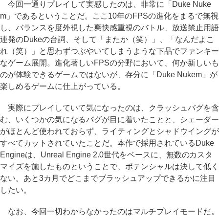
今回一通りプレイして実感したのは、非常に「Duke Nuke
m」であるということだ。ここ10年のFPSの進化をまるで無視
し、バランスを度外視した爽快感重視のバトル、放送禁止用語
連発のDukeの台詞、そして「またか（笑）」、「なんだよこ
れ（笑）」と思わずつぶやいてしまうような下品でファンキー
なゲーム展開。進化著しいFPSの分野において、何か新しいも
のが体験できるゲームではないが、存分に「Duke Nukem」が
楽しめるゲームに仕上がっている。
実際にプレイしていて気になったのは、クラッシュバグを含
む、いくつかの気になるバグが目に着いたことと、シェーダー
がほとんど使われておらず、ライティングとシャドウイングが
すべてカットされていたことだ。本作で採用されているDuke
Engineは、Unreal Engine 2.0世代をベースに、無数のカスタ
マイズを施したものということで、ポテンシャルは決して低く
ない。あと3カ月でどこまでブラッシュアップできるかに注目
したい。
なお、今回一切わからなかったのはマルチプレイモードだ。