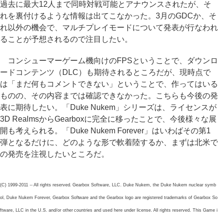
過去に最大12人まで同時対戦可能とアナウンスされたが、そ
れを裏付けるような情報は出てこなかった。3月のGDCか、そ
れ以外の機会で、マルチプレイモードについて発表が行なわれ
ることが予想されるので注目したい。
コンシューマーゲーム機向けのFPSということで、ダウンロ
ードコンテンツ（DLC）も期待されるところだが、現時点で
は「まだ何もコメントできない」ということで、作ってはいる
ものの、その内容までは確認できなかった。こちらも今後の発
表に期待したい。「Duke Nukem」シリーズは、ライセンスが
3D RealmsからGearboxに完全に移ったことで、今後様々な展
開も考えられる。「Duke Nukem Forever」はいわばその第1
弾となるだけに、どのような形で軟着陸するか、まずは北米で
の発売を注視したいところだ。
(C) 1999-2011 -- All rights reserved. Gearbox Software, LLC. Duke Nukem, the Duke Nukem nuclear symb
ol, Duke Nukem Forever, Gearbox Software and the Gearbox logo are registered trademarks of Gearbox So
ftware, LLC in the U.S. and/or other countries and used here under license. All rights reserved. This Game i