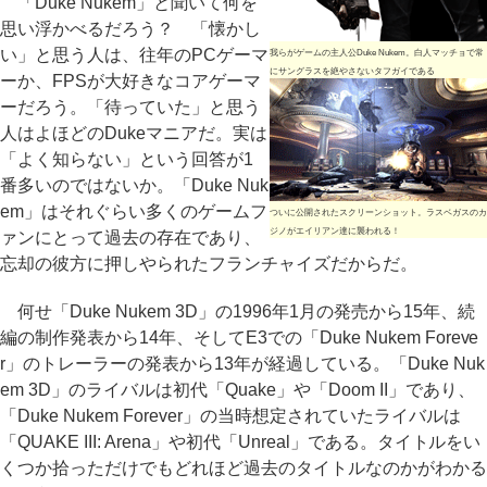
「Duke Nukem」と聞いて何を
思い浮かべるだろう？ 「懐かし
い」と思う人は、往年のPCゲーマ
我らがゲームの主人公Duke Nukem。白人マッチョで常
にサングラスを絶やさないタフガイである
ーか、FPSが大好きなコアゲーマ
ーだろう。「待っていた」と思う
人はよほどのDukeマニアだ。実は
「よく知らない」という回答が1
番多いのではないか。「Duke Nuk
em」はそれぐらい多くのゲームフ
ついに公開されたスクリーンショット。ラスベガスのカ
ジノがエイリアン達に襲われる！
ァンにとって過去の存在であり、
忘却の彼方に押しやられたフランチャイズだからだ。
何せ「Duke Nukem 3D」の1996年1月の発売から15年、続
編の制作発表から14年、そしてE3での「Duke Nukem Foreve
r」のトレーラーの発表から13年が経過している。「Duke Nuk
em 3D」のライバルは初代「Quake」や「Doom II」であり、
「Duke Nukem Forever」の当時想定されていたライバルは
「QUAKE III: Arena」や初代「Unreal」である。タイトルをい
くつか拾っただけでもどれほど過去のタイトルなのかがわかる