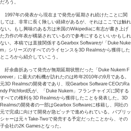
だろう。
1997年の発表から現在まで発売が延期され続けたことに関
しては、非常に長く険しい経緯があるが、それはここでは触れ
ない。もし興味のある方は米国のWikipediaに有志が書き上げ
た力作の年表が構築されているので参考にするといいかもしれ
ない。本稿では直接関係するGearbox Softwareが「Duke Nuke
m」シリーズのすべてのライセンスを3D Realmsから獲得した
ところから紹介していこう。
紆余曲折あって発売が無期延期状態だった「Duke Nukem F
orever」に最大の転機が訪れたのは昨年2010年の9月である。
元3D Realmsの開発者であり、現Gearbox Software CEOのRa
ndy Pitchford氏が、「Duke Nukem」フランチャイズに関する
すべての権利を3D Realmsから獲得したことを発表した。3D
Realmsの開発者の一部はGearbox Softwareに移籍し、同社の
元で完成に向けて開発が急ピッチで進められている。パブリッ
シャーは元々Take-Twoで発売する予定だったことから、その
子会社の2K Gamesとなった。