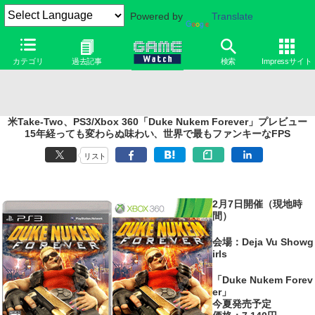
Powered by
Translate
カテゴリ
過去記事
検索
Impressサイト
米Take-Two、PS3/Xbox 360「Duke Nukem Forever」プレビュー
15年経っても変わらぬ味わい、世界で最もファンキーなFPS
リスト
2月7日開催（現地時
間）
会場：Deja Vu Showg
irls
「Duke Nukem Forev
er」
今夏発売予定