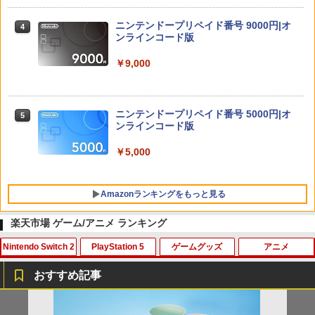
ニンテンドープリペイド番号 9000円|オ
4
ンラインコード版
￥9,000
ニンテンドープリペイド番号 5000円|オ
5
ンラインコード版
￥5,000
Amazonランキングをもっと見る
楽天市場 ゲーム/アニメ ランキング
Nintendo Switch 2
PlayStation 5
ゲームグッズ
アニメ
PlayStation 5 デジタル・エディション
【純正品】Xbox ワイヤレス コントロー
劇場版「鬼滅の刃」無限城編 第一章 猗
1
1
1
日本語専用 Console Language: Japan
ラー + USB-C® ケーブル
窩座再来 通常版 [Blu-ray]
おすすめ記事
ese only (CFI-2200B01)
￥8,300
￥3,982
ホリ ワイヤレスホリパッド TURBO for
シティーズ：スカイライン リマスター
PS Vita 2000 アナログスティック・スラ
【中古】おそ松さん 第五松（初回生産
1
1
1
1
￥55,000
Nintendo Switch 2 ルビーマゼンタ [N
ジャパン・スペシャル・エディション
イドパッド修理用基板 部品 パーツ L R
限定版 Blu-ray DISC）/Blu−ray Dis