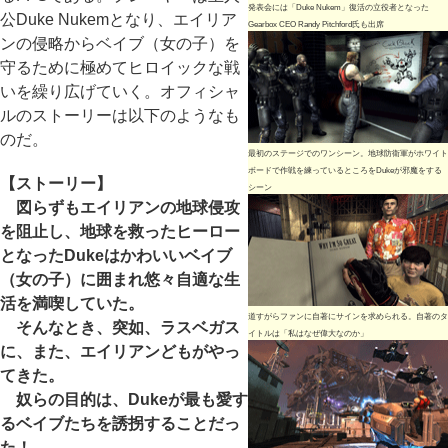
発表会には「Duke Nukem」復活の立役者となった
公Duke Nukemとなり、エイリア
Gearbox CEO Randy Pitchford氏も出席
ンの侵略からベイブ（女の子）を
守るために極めてヒロイックな戦
いを繰り広げていく。オフィシャ
ルのストーリーは以下のようなも
のだ。
最初のステージでのワンシーン。地球防衛軍がホワイト
ボードで作戦を練っているところをDukeが邪魔をする
【ストーリー】
シーン
図らずもエイリアンの地球侵攻
を阻止し、地球を救ったヒーロー
となったDukeはかわいいベイブ
（女の子）に囲まれ悠々自適な生
活を満喫していた。
道すがらファンに自著にサインを求められる。自著のタ
そんなとき、突如、ラスベガス
イトルは「私はなぜ偉大なのか」
に、また、エイリアンどもがやっ
てきた。
奴らの目的は、
Duke
が最も愛す
るベイブたちを誘拐することだっ
た！