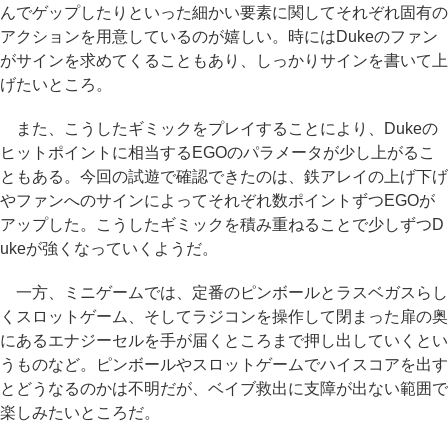
んでゲップしたりといった細かい要素に関してそれぞれ固有の
アクションを用意しているのが嬉しい。時にはDukeのファン
がサインを求めてくることもあり、しっかりサインを書いて上
げたいところ。
また、こうしたギミックをプレイすることにより、Dukeの
ヒットポイントに相当するEGOのパラメータが少し上がるこ
ともある。今回の試遊で確認できたのは、鉄アレイの上げ下げ
やファンへのサインによってそれぞれ数ポイントずつEGOが
アップした。こうしたギミックを積み重ねることで少しずつD
ukeが強くなっていくようだ。
一方、ミニゲームでは、定番のピンボールとラスベガスらし
くスロットゲーム、そしてラジコンを操作して閉まった扉の奥
にあるエナジーセルを手が届くところまで押し出していくとい
うものなど。ピンボールやスロットゲームでハイスコアを出す
とどうなるのかは不明だが、ベイブ救出に支障が出ない範囲で
楽しみたいところだ。