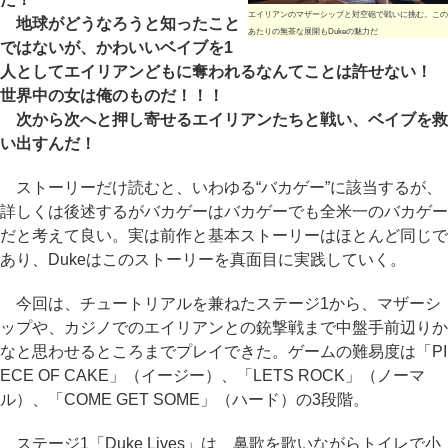
エイリアンのマザーシップと対空砲で戦いに挑む。この
地球がどうなろうと知ったこと
あたりの無茶な展開もDukeの魅力だ
ではないが、かわいいベイブを1
人としてエイリアンどもに奪われるなんてことは許せない！
世界中の女は俺のものだ！！！
次から次へと押し寄せるエイリアンたちと戦い、ベイブを救
い出すんだ！
ストーリーだけ読むと、いわゆる“バカゲー”に該当するが、
詳しくは後述するがバカゲーはバカゲーでも全米一のバカゲー
だと考えて良い。実は前作と基本ストーリーはほとんど同じで
あり、Dukeはこのストーリーを真面目に実践していく。
今回は、チュートリアルを兼ねたステージ1から、マザーシ
ップや、カジノでのエイリアンとの銃撃戦まで中盤手前辺りか
なと思わせるところまでプレイできた。ゲームの難易度は「PI
ECE OF CAKE」（イージー）、「LETS ROCK」（ノーマ
ル）、「COME GET SOME」（ハード）の3段階。
ステージ1「Duke Lives」は、鼻歌を歌いながらトイレで小