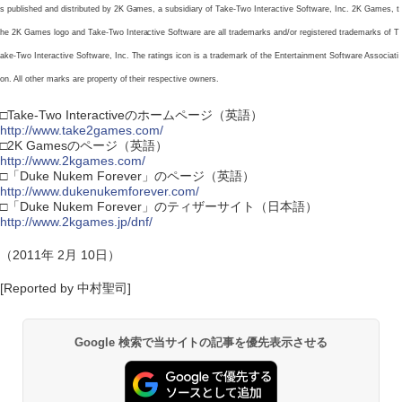
s published and distributed by 2K Games, a subsidiary of Take-Two Interactive Software, Inc. 2K Games, t
he 2K Games logo and Take-Two Interactive Software are all trademarks and/or registered trademarks of T
ake-Two Interactive Software, Inc. The ratings icon is a trademark of the Entertainment Software Associati
on. All other marks are property of their respective owners.
□Take-Two Interactiveのホームページ（英語）
http://www.take2games.com/
□2K Gamesのページ（英語）
http://www.2kgames.com/
□「Duke Nukem Forever」のページ（英語）
http://www.dukenukemforever.com/
□「Duke Nukem Forever」のティザーサイト（日本語）
http://www.2kgames.jp/dnf/
（2011年 2月 10日）
[Reported by 中村聖司]
Google 検索で当サイトの記事を優先表示させる