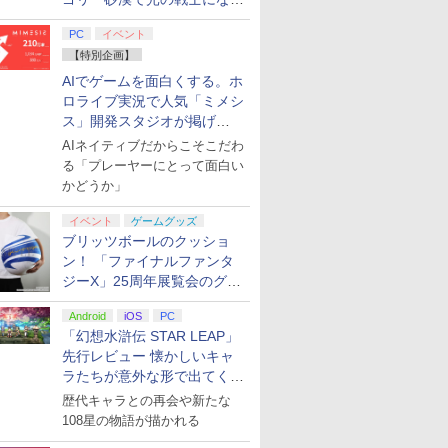
てみた
PC
イベント
ンドープリペイド
ステーション スト
Xbox Elite ワ
ぽこ あ ポケモン エキス
PlayStation 5 デジタル・
GameSir G7 HE 有線ゲー
ニンテンドープリペイド
プレイステーション スト
HyperX Clutch Gladiate
ニンテンドープリペ
プレイステーション 
GameSir G7 SE 
000円|オンライン
 10,000円|オン
ス コントローラー
パンションパス|オンライ
エディション 日本語専用
ムコントローラー XBOX
番号 500円|オンラインコ
アチケット 3,000円|オン
Xbox公式ライセンス ゲ
番号 2000円|オンラ
アチケット 15,000円
ムコントローラー XB
【特別企画】
版
コード版
2 Core Edition (ホ
ンコード版
(CFI-2200B01) + ディス
Series X|S XBOX One
ード版
ラインコード版
ーミング コントローラー
コード版
ンラインコード版
Series X|S XBOX O
AIでゲームを面白くする。ホ
クドライブ(CFI-ZDD1J)
Windows 10/11用 PCコ
有線 日本正規代理店品
Windows 10/11用 
0
0
￥4,400
￥66,980
￥7,999
￥500
￥3,000
￥4,980
￥2,000
￥15,000
￥6,499
ロライブ実況で人気「ミメシ
セット
ントローラーゲームパッ
6L366AA
ントローラーゲーム
ス」開発スタジオが掲げ
ド ホール効果スティック
ド ホールエフェクト
付きビデオゲームコント
ィックと3.5mmオ
る“AI活用の信念”とは？【講
AIネイティブだからこそこだわ
ローラー（ブラック）
オジャック付き
演レポート】
る「プレーヤーにとって面白い
かどうか」
7
8
9
イベント
ゲームグッズ
ブリッツボールのクッショ
ン！ 「ファイナルファンタ
ジーX」25周年展覧会のグッ
7
7
7
8
8
8
7
9
9
9
ズ情報が公開
Android
iOS
PC
「幻想水滸伝 STAR LEAP」
 ラブライブ！蓮ノ
劇場版「鬼滅の刃」無限
【Amazon.co.jp限定】劇
ヤマトよ永遠に
先行レビュー 懐かしいキャ
院スクールアイド
城編 第一章 猗窩座再来
場版モノノ怪 第三章 蛇神
REBEL3199 7 [Blu-r
ラたちが意外な形で出てくる
Bloom Garden
完全生産限定版 [DVD]
(オリジナル特典:オリジ
￥8,760
』Blu-ray（特装限
ナル巾着＋メーカー特典:
シリーズ完全新作！
歴代キャラとの再会や新たな
￥7,828
￥9,900
【坤と離】二振りの剣、
108星の物語が描かれる
do Switch 2 マリ
【08/27発売日お
O TAS-H-002 イーグレットツーミニバイオレットカラー
ッチーズ5(特装
任天堂 【Switch2】ゼル
【楽天ブックス限定特典
ヒプノシスマイク -
【楽天ブックス限定特典
プラグマタ PS5版
「お隣の天使様にいつの
[Switch 2] ぽこ あ ポケモ
ゼルダ無双 封印戦記
ソニックパワード
羅小黒戦記2 ぼくら
十翼より来たる！スタジ
 フィーバー[任天
予約】【新品】
機本体]
Blu-ray】 [ サ
ダの伝説 ブレス オブ ザ
+特典】亰都ザナドゥ -桜
Division Rap Battle-
+特典】空の軌跡 the 2nd
間にか駄目人間にされて
ド版）※3,200ポイントまでご利
【PS5】鉄道にっぽ
む未来(完全生産限定
オ描き下ろしイラストボ
￥7,190
￥7,902