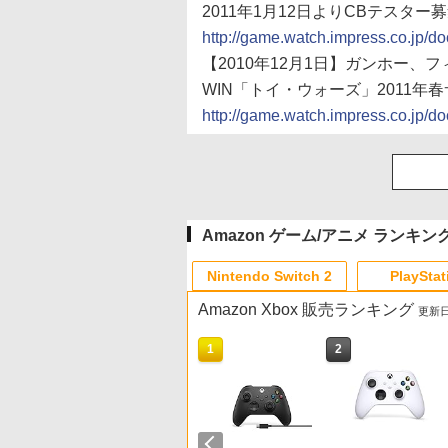
2011年1月12日よりCBテスタ
http://game.watch.impress.co.jp/
【2010年12月1日】ガンホー、
WIN「トイ・ウォーズ」2011年
http://game.watch.impress.co.jp/
Amazon ゲーム/アニメ ランキン
Nintendo Switch 2
PlayStat
Amazon Xbox 販売ランキング
更新日時
10
10
10
1
1
1
2
2
2