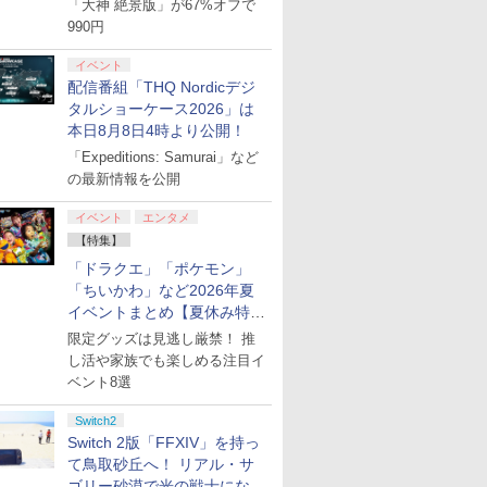
「大神 絶景版」が67%オフで
990円
イベント
配信番組「THQ Nordicデジ
タルショーケース2026」は
本日8月8日4時より公開！
「Expeditions: Samurai」など
の最新情報を公開
イベント
エンタメ
【特集】
「ドラクエ」「ポケモン」
「ちいかわ」など2026年夏
イベントまとめ【夏休み特
集】
限定グッズは見逃し厳禁！ 推
し活や家族でも楽しめる注目イ
7
7
7
8
8
8
9
9
9
ベント8選
Switch2
Switch 2版「FFXIV」を持っ
て鳥取砂丘へ！ リアル・サ
ゴリー砂漠で光の戦士になっ