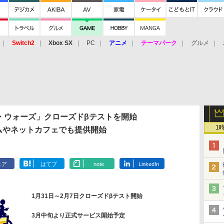
Switch2
Xbox SX
PC
アニメ
テーマパーク
グルメ
 Vita
3DS
アーケード
VR
・ウォーズ」クローズドβテストを開始
1
ムやネットカフェでも提供開始
ェア
はてブ
note
LinkedIn
1月31日～2月7日クローズドβテスト開始
3月中旬より正式サービス開始予定