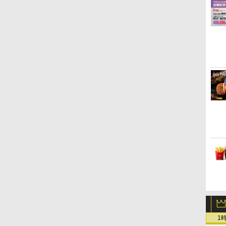
e
【Switch2】 POT-P-
ィション 公式日本版
猗窩座再来(通常版)
【Switch2】
[PS5] ファンタジーライ
ック個人プラン12か月
最新盤 アニメ ブルーレイ
Edition
ィション33 PS5 【CERO
Lite [イーグレットツー
ーレイ 全話 Steins Gate
堂]【
【PS5】
ンライズ
離】二振りの剣、十翼よ
トボード付) [DVD]
￥2,910
￥19,60
イ
ABPVA
【CERO:Z】【メール
【Blu-ray】/アニメーシ
STEINS;GATE
フi グルグルの竜と時をぬ
（365日間）利用券 （ダ
細田 守 summer wars
Z(18才以上対象)】
ミニ用ソフト]
: The Complete Series
済・在
SOLID 
り来たる！スタジオ描き
￥7,106
￥3,220
￥4,400
￥7,290
￥3,980
￥5,900
￥5,500
￥7,458
￥5,010
￥6,580
￥5,500
￥7,633
￥6,080
￥7,040
タ
便】
ョン[Blu-ray]【返品種別
RE:BOOT（シュタイン
すむ少女 レベルファイブ
ウンロード版） ※1,000
BD USA正規品 海外版 日
STEINS;GATE シュタイ
COLLEC
下ろしイラストボード付)
ー
A】
ズゲート リブート） 通
(20250522)
ポイントまでご利用可
本語 英語 他言語
ンズゲート blu-ray
版]★
[Blu-ray]
常版 [BEE-P-AB55A
Summer Wars
Steins ; Gate 全話 廉価
ル特典
ス
NSW2 シュタインズゲ-ト
版 日本語 英語 正規品 シ
ータオ
リブ-ト ツウジョウ]
ュタインズ ゲート ブルー
レイ コンプリート シリー
ズ リージョン B
1