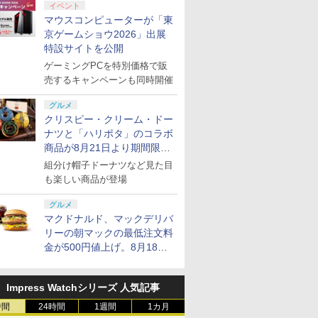
送料無料】《発売
METAL GEAR
 ]
ワイルド Nintendo
花幻舞ー PS5版(【早期
11th LIVE ≪Final
Nintendo Switch 2
いた件2」 Vol.1 【DVD】
RealPro 東京−神奈
【Blu-ray】 [ 花澤香
イベント
ード付) [Blu-ray]
8
￥4,400
庫品》
: MASTER
Switch 2 Edition [NXS-
購入外付特典】DLCチラ
D.R.B≫ MAD TRIGGER
Edition(DLCチラシ：
東急電鉄 編 [ELJM-
マウスコンピューターが「東
￥7,710
￥6,693
￥7,109
￥8,055
￥7,744
￥7,290
￥8,580
TION Vol.2 [PS5
P-AAAAH NSW2 ゼルダ
シ+【早期購入外付特典】
CREW ＆ どついたれ本舗
NEOブレイサー・アガッ
30987 PS5 テツド
京ゲームショウ2026」出展
浅草マッハオリジナ
ノデンセツ ブレス オブ
DLCチラシ)
【Blu-ray】 [ (V.A.) ]
ト+【早期購入外付特典】
ポン リアルプロ ト
特設サイトを公開
マイクロファイバ
ザ ワイルド]
DLCチラシ)
ウテツドウヘン]
ル付★
ゲーミングPCを特別価格で販
売するキャンペーンも同時開催
グルメ
クリスピー・クリーム・ドー
ナツと「ハリポタ」のコラボ
商品が8月21日より期間限定
で発売
組分け帽子ドーナツなど見た目
も楽しい商品が登場
グルメ
マクドナルド、マックデリバ
リーの朝マックの最低注文料
金が500円値上げ。8月18日
より1,500円から受付
Impress Watchシリーズ 人気記事
時間
24時間
1週間
1カ月