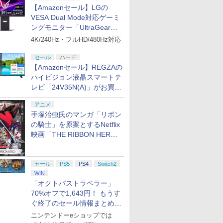
【Amazonセール】LGの
VESA Dual Mode対応ゲーミ
ングモニター「UltraGear
27G850A-B」がお買い得！
4K/240Hz・フルHD/480Hz対応
セール
ハード
【Amazonセール】REGZAの
ハイビジョン液晶スマートテ
レビ「24V35N(A)」がお買い
得！
アニメ
手塚治虫氏のマンガ「リボン
の騎士」を原案とするNetflix
映画「THE RIBBON HERO
リボンヒーロー」本日配信開
始
セール
PS5
PS4
Switch2
WIN
「オクトパストラベラー」
70%オフで1,643円！ もうす
ぐ終了のセール情報まとめ
【8月8日更新】
ニンテンドーeショップでは