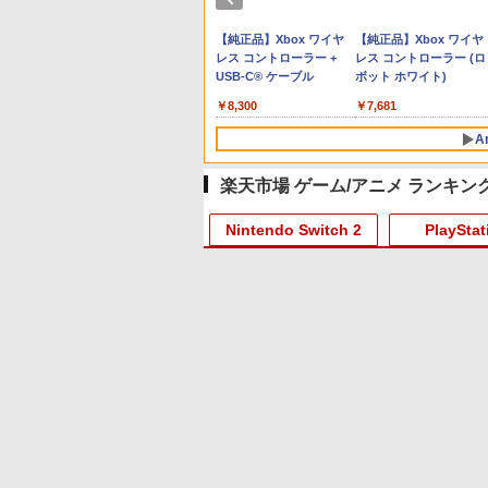
プリペイド
ョン スト
 SE 有線ゲー
ニンテンドープリペイド
【Amazon.co.jp限定】
8BitDo M30 Xboxシリー
スプラトゥーン レイダー
PlayStation 5 デジタル・
【純正品】Xbox ワイヤ
スプラトゥーン レイダ
Beast of Reincarnation
【純正品】Xbox ワイヤ
オンライン
00円 |オ
 XBOX
番号 3000円|オンライン
Logicool G ハンコン
ズX | S、Xbox One、お
ス|オンラインコード版
エディション 日本語専用
レス コントローラー +
ス -Switch2
PS5 【特典】プロダクト
レス コントローラー (ロ
ド版
OX One
コード版
G923 グランツーリスモ7
よびWindowsの有線コン
Console Language:
USB-C® ケーブル
コード 封入
ボット ホワイト)
￥5,832
￥6,446
11用 PCコ
Forza Horizon 6 G923d
トローラー 6ボタンレイ
Japanese only (CFI-
￥3,000
￥38,800
￥4,590
￥55,000
￥8,300
￥7,286
￥7,681
ゲームパッ
アウト - 正式にライセン
2200B01)
ェクトステ
スされています
A
mオーディ
き
楽天市場 ゲーム/アニメ ランキン
10
1
2
Nintendo Switch 2
PlayStat
10
10
10
1
1
1
1
2
2
2
2
に
【Amazon.co.jp限定】
劇場版「鬼滅の刃」無限
劇場版「鬼滅の刃」無限
Blu-ray]
劇場版「僕の心のヤバイ
城編 第一章 猗窩座再来
城編 第一章 猗窩座再来
やつ」 Blu-
通常版 [Blu-ray]
通常版 [DVD]
ray（Amazon.co.jp特
￥8,800
￥3,982
￥3,523
典：Blu-rayスリーブケー
ポケモン エキスパンションパス（ダウンロー
印戦記
ード
ぼくらが望
【特典】ほの暮しの庭
【特典】Marvel’s
あんさんぶるスター
任天堂 【Switch2】ゼノ
PS5コントローラー用シ
【中古】ルイージマンシ
【中古】【Blu−ray】この
ヨッシーとフカシギの図
【楽天1位】【即日発送
【8/11まで！抽選で最大
【中古】【Blu−ray】ト
ス） [Blu-ray]
でご利用可
にっぽん！
産限定版)
switch2版(【初回外付特
Wolverine(【早期購入封
ズ!!DREAM LIVE Tour
ブレイド ディフィニティ
リコンケース
ョン
世界の片隅に ブックレ
鑑
PS5 コントローラー 充
全額ポイントバック】 1
イ・ストーリー3 スー