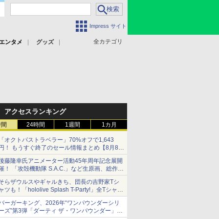
Impress サイト
全カテゴリ
エンタメ
グッズ
アクセスランキング
時間
24時間
1週間
1カ月
「オクトパストラベラー」70%オフで1,643
円！ もうすぐ終了のセール情報まとめ【8月8日
更新】
後藤隆幸氏アニメーター活動45年周年記念展開
ニンテンドーeショップでは「大神 絶景版」が
催！ 「攻殻機動隊 S.A.C.」など生原画、総作画
67%オフで990円
監督修正が展示
そらザウルスやギャルきち、団長の吉野家Tシ
ャツも！「hololive Splash T-Party!」全Tシャツ
ラインナップ公開＆オンライン販売開始
バーガーキング、2026年“ワンパウンダーシリ
ーズ”第3弾「ダーティ ザ・ワンパウンダー」を
8月7日発売