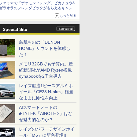
ファミマで「ポケモンフレンダ」ピカチュウ&
「特製ガーリックマヨソース」を使用した超大
ゼラオラのフレンダピックがもらえるキャンペ
型チーズバーガー
ーン開催！
もっと見る
Special Site
鳥肌ものの「DENON
HOME」サウンドを体感し
た！
メモリ32GBでも予算内。産
経新聞社がAMD Ryzen搭載
dynabookを2千台導入
レイズ鍛造1ピースアルミホ
イール「CE28 N-plus」軽量
なままに剛性を向上
AIスマートノートの
iFLYTEK「AINOTE 2」はな
ぜ魅力的なのか？
レイズのパワーデザインホイ
ール「M6」に新色登場!!