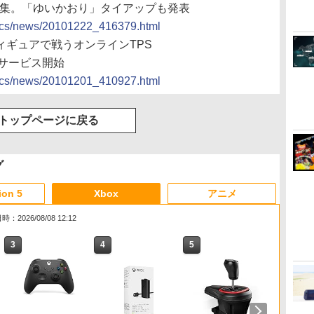
ー募集。「ゆいかおり」タイアップも発表
docs/news/20101222_416379.html
フィギュアで戦うオンラインTPS
春サービス開始
docs/news/20101201_410927.html
トップページに戻る
グ
ion 5
Xbox
アニメ
：2026/08/08 12:12
3
3
3
4
4
4
5
5
5
6
6
6