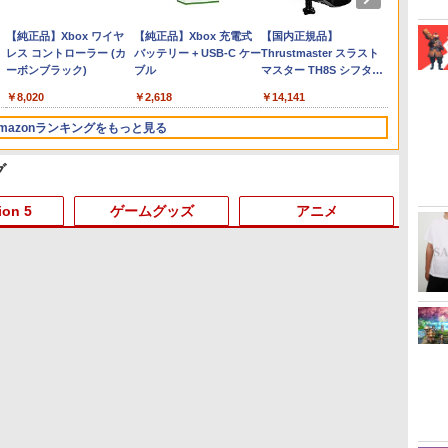
ー
 -
Nintendo Switch 2(日本
【純正品】ディスクドラ
【純正品】Xbox ワイヤ
ニンテンドープリペイド
【純正品】DualSense ワ
【純正品】Xbox 充電式
ニンテンドープリペイド
【純正品】DualSense ワ
【国内正規品】
ニンテ
プレイ
【純正品】
語・国内専用)
イブ(CFI-ZDD1J)
レス コントローラー (カ
番号 9000円|オンライン
イヤレスコントローラー
バッテリー + USB-C ケー
番号 5000円|オンライン
イヤレスコントローラー
Thrustmaster スラスト
番号 1
アチケット
イヤレ
PlayStation 5
ーボンブラック)
コード版
ミッドナイト ブラック
ブル
コード版
(CFI-ZCT2J)
マスター TH8S シフター
コード
ライン
Series 
￥55,491
(CFI-ZCT2J01)
- PC、PS4、PS5、PS5
ワイト)
￥11,980
￥8,020
￥9,000
￥10,737
￥2,618
￥5,000
￥10,737
￥14,141
￥1,000
￥10,00
￥18,50
Pro、Xbox One、Xbox
Series X|S 対応の高精度
mazonランキングをもっと見る
H パターン シフター
グ
3
4
5
6
ion 5
ゲームグッズ
アニメ
3
3
3
3
4
4
4
4
5
5
5
5
6
6
6
6
【Amazon.co.jp限定】劇
劇場版「鬼滅の刃」無限
【Amazon.co.jp限定】
『映画
場版モノノ怪 第三章 蛇神
城編 第一章 猗窩座再来
劇場版モノノ怪 第三章 蛇
空女学
(Amazon.co.jp限定オリ
完全生産限定版 [Blu-ray]
神 (オリジナル特典:オリ
ルクラブ 
ジナル三方背収納ケース
ジナル巾着＋メーカー特
Party
￥10,780
￥8,698
￥8,800
￥8,589
付きコレクション) (オリ
典:【坤と離】二振りの
定版）
】
FINAL FANTASY X/X-2
【新品】PS5 Dead by
【中古】Minecraft (マイ
【送料無料】劇場版「鬼
MAGES. 【Joshinオリジ
【当店独自で＋P10倍★
[Switch] Nintendo
サマーウォーズ ブルーレ
龍の国 ルーンファクトリ
●【中古】 クレールオブ
TAITO TAS-L-001 アーケ
シュタインズ・ゲート コ
Ninten
オリ特付
TAIT
前橋ウィ
ジナル特典:オリジナル巾
剣、十翼より来たる！ス
電
パ
HD Remaster
Daylight スペシャルエデ
ンクラフト) - Switch
滅の刃」無限城編 第一章
ナル特典付】
要エントリー】【中古】
Switch Online + 追加パ
イ blu-ray 劇場版 北米版
ー Nintendo Switch 2
スキュール：エクスペデ
ードメモリーズVOL.1
ンプリート シリーズ ブル
オテニス
届け☆
[ゲーム
限定版)【
着＋メーカー特典:【坤と
タジオ描き下ろしイラス