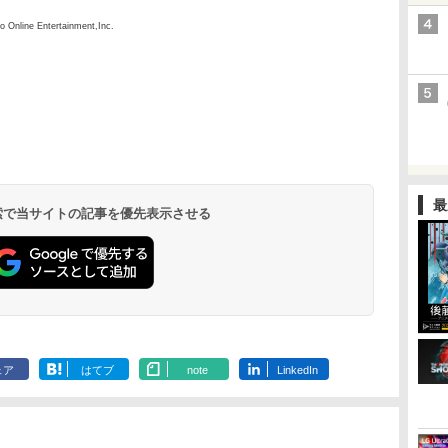
o Online Entertainment,Inc.
最
 検索で当サイトの記事を優先表示させる
ェア
はてブ
note
LinkedIn