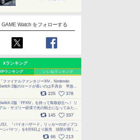
GAME Watch をフォローする
Xランキング
RPランキング
いいねランキング
「ファイナルファンタジーXIV」Nintendo
Switch 2版のロードが長いのは不具合 早急に
アップデートできるよう対応中
225
378
pic.x.com/s9S3nRCAGa
Switch 2版「FFXIV」を持って鳥取砂丘へ！ リ
アル・サゴリー砂漠で光の戦士になってみた
pic.x.com/qyOfL2uv1n
145
337
USJ、「バイオハザード」リッカーのポップコ
ーンバケツ」を9月9日より販売 頭部が開く仕
組み。味は恐怖を堪のう「味噌フレーバー」
66
213
pic.x.com/81MuXGahVM