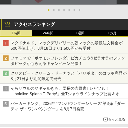
ワ-ルド]
【レターパックライト対応/3個まで定
ュージカル) ]
型外郵便対応】 * LAILE レイル
●
●
●
●
●
●
●
【全品20％OFF】＼1000円ポッキリ！
￥8,970
￥7,293
2
／ ps5 コントローラー カバー PlayStati
￥900
on5 保護カバー コントローラー用 ps5
アクセスランキング
用 プレイステーション5 周辺機器 アクセ
1時間
24時間
1週間
1カ月
サリー 高品質 透明 クリアシェル 保護 ケ
【ホリ公式】【任天堂ライセンス商品】
新劇場版銀魂 -吉原大炎上ー (完全生産限
3
3
ース カバー 耐衝撃 簡単装着
スプラトゥーン レイダース ワイヤレス
Switch2 ケース スイッチ2 Nintendo 対
定版)【Blu-ray】 [ 杉田智和 ]
3
マクドナルド、マックデリバリーの朝マックの最低注文料金が
ホリパッド TURBO for Nintendo Switc
応 スイッチ スイッチツー 名入れ かわい
500円値上げ。8月18日より1,500円から受付
￥1,000
h 2 おすすめ Switch スイッチ コントロ
い ニンテンドースイッチ カバー ポーチ
￥7,722
ーラー 無線 連射 連射ホールド 連射機能
switch Lite 新型 本体 ジョイコン ソフ
ファミマで「ポケモンフレンダ」ピカチュウ&ゼラオラのフレン
背面ボタン 充電 スプラレイダース スプ
ト ケーブル 収納可能 ポーチ クリスマス
ダピックがもらえるキャンペーン開催！
ラ
ギフト クリスマス プレゼント 送料無料
【SIE】【中古品】ソニー『DEATH STR
3
クリスピー・クリーム・ドーナツと「ハリポタ」のコラボ商品が
ANDING DIRECTOR’S CUT』ECJS-000
￥8,980
￥1,300
トリツカレ男 豪華版【Blu-ray】 [ いし
4
8月21日より期間限定で発売
12 PS5 ゲームソフト 1週間保証【中古】
いしんじ ]
組分け帽子ドーナツなど見た目も楽しい商品が登場
そらザウルスやギャルきち、団長の吉野家Tシャツも！
￥2,163
￥7,822
「hololive Splash T-Party!」全Tシャツラインナップ公開＆オン
ダービースタリオン2
【中古】トワイライトシンドローム再会
4
4
ライン販売開始
バーガーキング、2026年“ワンパウンダーシリーズ”第3弾「ダー
￥8,981
￥2,695
ティ ザ・ワンパウンダー」を8月7日発売
グランツーリスモ7 PS5版
4
「特製ガーリックマヨソース」を使用した超大型チーズバーガー
ヒプノシスマイク -Division Rap Battle-
5
もっと見る
11th LIVE ≪Final D.R.B≫[Blu-ray] Fli
￥3,779
ng Posse & 麻天狼 / ヒプノシスマイク -