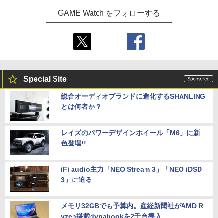
【中古】ポケットモンスター ソード -Sw
Division Rap Battle-
5
itch
GAME Watch をフォローする
スーパーボンバーマン コレクション Nin
5
tendo Switch 2 Edition 日本限定版
￥8,100
￥4,024
グッドスマイルカンパニー 【特典付】
￥9,801
5
【PS5】機動警察パトレイバー the Case
Files [PS5 キドウケイサツパトレイバ-
ザ ケ-ス ファイル]
Special Site
￥5,420
総合オーディオブランドに進化するSHANLING
とは何者か？
レイズのパワーデザインホイール「M6」に新
色登場!!
iFi audio主力「NEO Stream 3」「NEO iDSD
3」に迫る
メモリ32GBでも予算内。産経新聞社がAMD R
yzen搭載dynabookを2千台導入