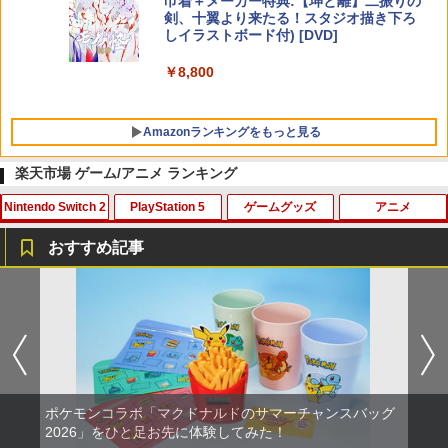
巾着＋メーカー特典:【坤と離】二振りの
剣、十翼より来たる！スタジオ描き下ろ
しイラストボード付) [DVD]
￥8,800
Amazonランキングをもっと見る
楽天市場 ゲーム/アニメ ランキング
Nintendo Switch 2
PlayStation 5
ゲームグッズ
アニメ
おすすめ記事
ファイアーエムブレム 万紫千紅
PS5 スティックカバー コントローラー
【中古】メタルギア ソリッド ピースウ
かぐや様は告らせたい 大人への階段（完
1
1
1
1
交換用 スティックキャップ PS4 コント
ォーカー - PSP
全生産限定版）【Blu-ray】 [ 赤坂アカ ]
ローラー / PS5 コントローラー / PS5 コ
￥8,970
ントローラー Edge ハンドル 交換用 周
￥627
￥6,971
辺機器 ホコリ防止 全面保護 快適なグリ
ップ 取付簡単 DualSense DualShock4
対応 ブラック 2個入
ポケモンコラボ「マクドナルドのサマーチャンスバッグ
￥630
任天堂 【Switch2】マリオカート ワール
ペダルインナースプリング（1個）/対応
ミュージカル「忍たま乱太郎」第1弾リ
2
2
2
2026」をひと足お先に体験してみた！
ド [BEE-P-AAAAA NSW2 マリオカ-ト
機種：スラストマスター T-GT/T300RS/
ブート がんばれ六年生!【Blu-ray】 [ (ミ