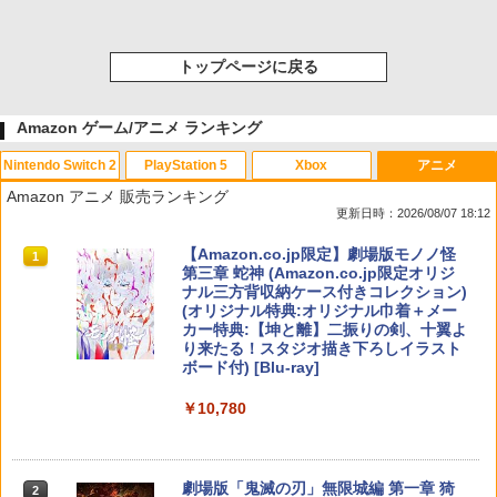
トップページに戻る
Amazon ゲーム/アニメ ランキング
Nintendo Switch 2
PlayStation 5
Xbox
アニメ
Amazon アニメ 販売ランキング
更新日時：2026/08/07 18:12
スプラトゥーン レイダース|オンライン
PlayStation 5 デジタル・エディション
【純正品】Xbox ワイヤレス コントロー
【Amazon.co.jp限定】劇場版モノノ怪
1
1
1
1
コード版
日本語専用 Console Language: Japan
ラー + USB-C® ケーブル
第三章 蛇神 (Amazon.co.jp限定オリジ
ese only (CFI-2200B01)
ナル三方背収納ケース付きコレクション)
(オリジナル特典:オリジナル巾着＋メー
￥5,832
￥8,300
カー特典:【坤と離】二振りの剣、十翼よ
￥55,000
り来たる！スタジオ描き下ろしイラスト
ボード付) [Blu-ray]
【純正品】Xbox ワイヤレス コントロー
2
￥10,780
スプラトゥーン レイダース -Switch2
Beast of Reincarnation -PS5 【特典】
ラー (ロボット ホワイト)
2
2
プロダクトコード 封入
￥6,445
￥7,681
￥7,286
劇場版「鬼滅の刃」無限城編 第一章 猗
2