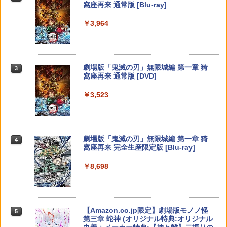
窩座再来 通常版 [Blu-ray]
【純正品】Xbox 充電式バッテリー + US
3
￥3,964
B-C ケーブル
Nintendo Switch 2(日本語・国内専用)
【純正品】ディスクドライブ(CFI-ZDD1
3
3
J) PlayStation 5
￥2,618
￥55,871
￥11,849
劇場版「鬼滅の刃」無限城編 第一章 猗
3
窩座再来 通常版 [DVD]
【純正品】Xbox ワイヤレス コントロー
4
￥3,523
【純正品】DualSense ワイヤレスコン
ラー (カーボンブラック)
ニンテンドープリペイド番号 9000円|オ
4
4
トローラー ミッドナイト ブラック(CFI-
ンラインコード版
ZCT2J01)
￥8,020
￥9,000
￥10,737
劇場版「鬼滅の刃」無限城編 第一章 猗
4
窩座再来 完全生産限定版 [Blu-ray]
【純正品】Xbox Elite ワイヤレス コン
5
トローラー Series 2 Core Edition (ホワ
ニンテンドープリペイド番号 5000円|オ
5
￥8,698
【純正品】DualSense ワイヤレスコン
イト)
ンラインコード版
5
トローラー(CFI-ZCT2J)
￥18,500
￥5,000
￥10,737
【Amazon.co.jp限定】劇場版モノノ怪
5
第三章 蛇神 (オリジナル特典:オリジナル