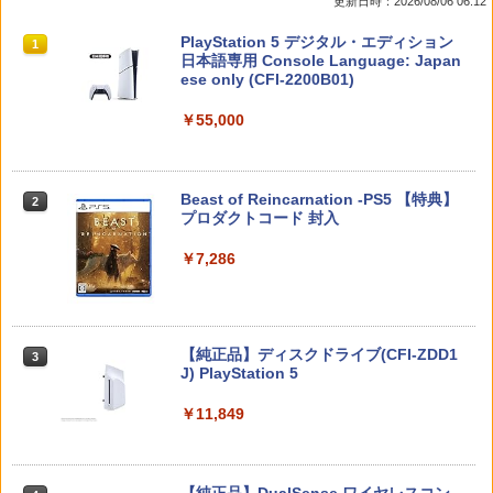
更新日時：2026/08/06 06:12
スプラトゥーン レイダース|オンライン
PlayStation 5 デジタル・エディション
1
1
コード版
日本語専用 Console Language: Japan
ese only (CFI-2200B01)
￥5,832
￥55,000
スプラトゥーン レイダース -Switch2
Beast of Reincarnation -PS5 【特典】
2
2
プロダクトコード 封入
￥6,455
￥7,286
Nintendo Switch 2(日本語・国内専用)
【純正品】ディスクドライブ(CFI-ZDD1
3
3
J) PlayStation 5
￥55,095
￥11,849