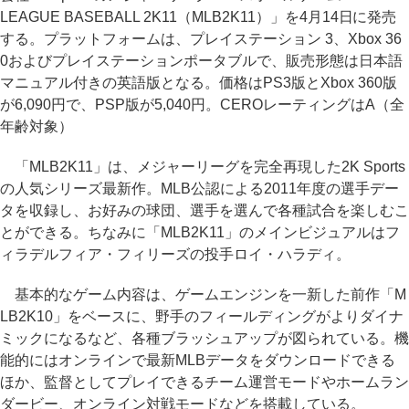
LEAGUE BASEBALL 2K11（MLB2K11）」を4月14日に発売
する。プラットフォームは、プレイステーション 3、Xbox 36
0およびプレイステーションポータブルで、販売形態は日本語
マニュアル付きの英語版となる。価格はPS3版とXbox 360版
が6,090円で、PSP版が5,040円。CEROレーティングはA（全
年齢対象）
「MLB2K11」は、メジャーリーグを完全再現した2K Sports
の人気シリーズ最新作。MLB公認による2011年度の選手デー
タを収録し、お好みの球団、選手を選んで各種試合を楽しむこ
とができる。ちなみに「MLB2K11」のメインビジュアルはフ
ィラデルフィア・フィリーズの投手ロイ・ハラディ。
基本的なゲーム内容は、ゲームエンジンを一新した前作「M
LB2K10」をベースに、野手のフィールディングがよりダイナ
ミックになるなど、各種ブラッシュアップが図られている。機
能的にはオンラインで最新MLBデータをダウンロードできる
ほか、監督としてプレイできるチーム運営モードやホームラン
ダービー、オンライン対戦モードなどを搭載している。