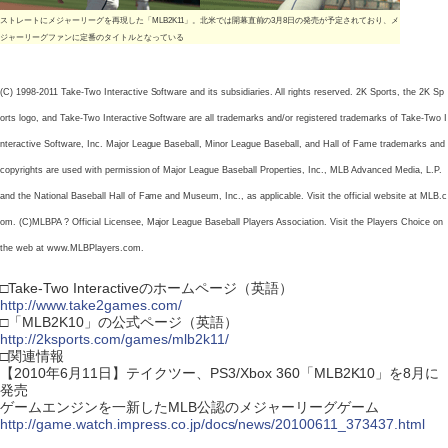
ストレートにメジャーリーグを再現した「MLB2K11」。北米では開幕直前の3月8日の発売が予定されており、メ
ジャーリーグファンに定番のタイトルとなっている
(C) 1998-2011 Take-Two Interactive Software and its subsidiaries. All rights reserved. 2K Sports, the 2K Sp
orts logo, and Take-Two Interactive Software are all trademarks and/or registered trademarks of Take-Two I
nteractive Software, Inc. Major League Baseball, Minor League Baseball, and Hall of Fame trademarks and
copyrights are used with permission of Major League Baseball Properties, Inc., MLB Advanced Media, L.P.
and the National Baseball Hall of Fame and Museum, Inc., as applicable. Visit the official website at MLB.c
om. (C)MLBPA ? Official Licensee, Major League Baseball Players Association. Visit the Players Choice on
the web at www.MLBPlayers.com.
□Take-Two Interactiveのホームページ（英語）
http://www.take2games.com/
□「MLB2K10」の公式ページ（英語）
http://2ksports.com/games/mlb2k11/
□関連情報
【2010年6月11日】テイクツー、PS3/Xbox 360「MLB2K10」を8月に
発売
ゲームエンジンを一新したMLB公認のメジャーリーグゲーム
http://game.watch.impress.co.jp/docs/news/20100611_373437.html