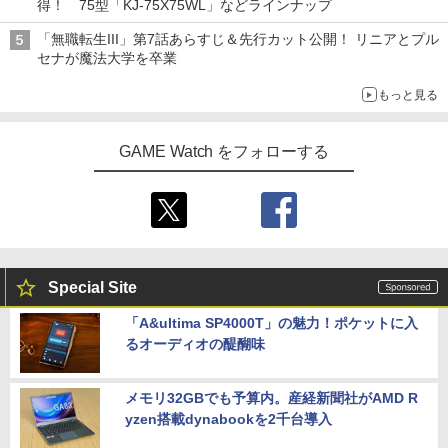
得！ 75型「KJ-75X75WL」などラインナップ
Xbox プリペイドカード 5,000円 デジタ
FIRME
5
m プロコン スイッチ2コントローラー ス
劇場版「鬼滅の刃」無限城編 第一章 猗
5
ルコード 【旧 Xbox ギフトカード】 [オ
イッチコントローラー pcコントローラ
窩座再来 完全生産限定版 [DVD]
「無職転生III」第7話あらすじ＆先行カット公開！ リニアとプル
ンラインコード]
￥1,580
連射コン 連射コントローラーゲームコン
セナが魔法大学を卒業
トローラー Bluetooth 背面ボタン TUR
￥7,828
￥5,000
BO コントローラPro 連射機 XPT_T53R
もっと見る
【PowerA 公式ストア】パワーエー スリ
￥3,499
4
ムケース for Nintendo Switch 2 - ダー
クグレー【任天堂公式ライセンス商品】
GAME Watch をフォローする
国内2年保証
【中古】Super Smash Bros. Ultimate f
5
￥2,530
or Nintendo Switch
￥3,670
【楽天ブックス限定特典+特典】METAL
5
Special Site
GEAR SOLID : MASTER COLLECTION
Vol.2 Switch2版(2連アクリルキーホル
「A&ultima SP4000T」の魅力！ポケットに入
ダー+【早期購入封入特典】DLCチラシ)
るオーディオの醍醐味
￥6,600
メモリ32GBでも予算内。産経新聞社がAMD R
yzen搭載dynabookを2千台導入