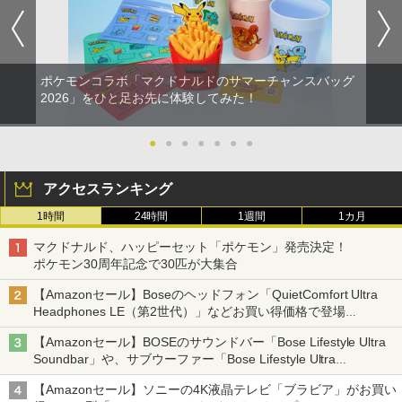
チ2 収納バッグ キャリーケース 保護 ゲ
ームカード
￥350
劇場版「鬼滅の刃」無限城編 第一章 猗
Xbox プリペイドカード 3,000円 デジタ
2
2
窩座再来 通常版 [DVD]
ルコード 【旧 Xbox ギフトカード】 [オ
￥1,078
ンラインコード]
ポケモンコラボ「マクドナルドのサマーチャンスバッグ
￥3,523
【中古美品】 PlayStation 5 ソフト Rise
2026」をひと足お先に体験してみた！
2
￥3,000
of the Ronin(ライズ・オブ・ローニン)
P20倍★薄くてじょうぶな Switch2 ケー
Z version - PS5 [CERO区分_Z / 18歳以
2
ス Switch / Switch2 inklink公式 収納ケ
上対象] 026-260803-ky-04-fuz 万代Net
●
●
●
●
●
●
●
ース キャリングケース 耐衝撃 スイッチ
店
劇場版「鬼滅の刃」無限城編 第一章 猗
3
Xbox プリペイドカード 1,000円 デジタ
3
スイッチ2 Switch Switch2 ケース ポー
窩座再来 完全生産限定版 [Blu-ray]
ルコード 【旧 Xbox ギフトカード】 [オ
チ カバー バッグ バック ポータブル Nint
アクセスランキング
￥2,480
ンラインコード]
endo ニンテンドー スイッチ 可愛い か
￥8,698
1時間
24時間
1週間
1カ月
わいい Switch2 保護フィルム
￥1,000
マクドナルド、ハッピーセット「ポケモン」発売決定！
￥1,480
【中古】ポケットモンスター バイオレッ
3
ポケモン30周年記念で30匹が大集合
ト -Switch
『映画 ラブライブ！蓮ノ空女学院スクー
4
【純正品】Xbox ワイヤレス コントロー
【Amazonセール】Boseのヘッドフォン「QuietComfort Ultra
4
ルアイドルクラブ Bloom Garden Part
￥2,950
ラー + USB-C® ケーブル
Headphones LE（第2世代）」などお買い得価格で登場
Switch2 ケース Switch2 保護フィルム
y』Blu-ray（特装限定版）
3
イマーシブオーディオで臨場感ある音楽体験が楽しめる
ケース セット スイッチ2 保護フィルム
【Amazonセール】BOSEのサウンドバー「Bose Lifestyle Ultra
￥8,300
スイッチ2 ケース フィルム Nintendo S
￥8,589
Soundbar」や、サブウーファー「Bose Lifestyle Ultra
witch2 ガラスフィルム ブルーライト カ
Subwoofer」などお買い得！
ット 99％ ニンテンドー 任天堂 Switch2
ワイヤレス コントローラー ゲームパッ
4
【Amazonセール】ソニーの4K液晶テレビ「ブラビア」がお買い
本体 ジョイコン ソフト 収納 保護 カバー
ト Switch2 Switch1 PS4 PS3 PC Stea