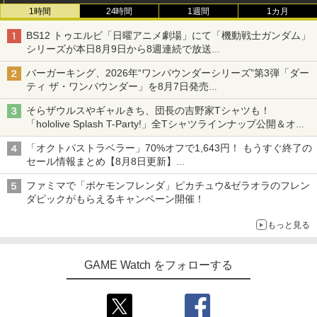
ヤマトよ永遠に REBEL3199 7＜最終巻
3
1時間
24時間
1週間
1カ月
＞【Blu-ray】 [ 西崎義展 ]
BS12 トゥエルビ「日曜アニメ劇場」にて「機動戦士ガンダム」
￥8,751
シリーズが本日8月9日から8週連続で放送
初回は「機動戦士ガンダム【HDリマスター版】」
バーガーキング、2026年“ワンパウンダーシリーズ”第3弾「ダー
ティ ザ・ワンパウンダー」を8月7日発売
銀河英雄伝説 Blu-ray BOX スタンダー
4
「特製ガーリックマヨソース」を使用した超大型チーズバーガー
ドエディション 1【Blu-ray】 [ 堀川亮 ]
そらザウルスやギャルきち、団長の吉野家Tシャツも！
「hololive Splash T-Party!」全Tシャツラインナップ公開＆オン
￥16,368
ライン販売開始
「オクトパストラベラー」70%オフで1,643円！ もうすぐ終了の
セール情報まとめ【8月8日更新】
ニンテンドーeショップでは「大神 絶景版」が67%オフで990円
ファミマで「ポケモンフレンダ」ピカチュウ&ゼラオラのフレン
銀河英雄伝説 Blu-ray BOX スタンダー
5
ダピックがもらえるキャンペーン開催！
ドエディション 4【Blu-ray】 [ 堀川亮 ]
もっと見る
￥21,824
GAME Watch をフォローする