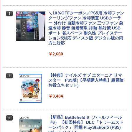
B-C ケーブル
【純正品】DualSense ワイヤレスコン
ニンテンドープリペイド番号 9000円|オ
4
4
【お買い物マラソン期間限定♪最大30％O
￥10,780
3
トローラー ミッドナイト ブラック(CFI-
ンラインコード版
￥2,618
FF】【tomtoc公式店】 Switch 2対応 ハ
＼10％OFFクーポン／PS5用 冷却ファン
3
ZCT2J01)
ードケース FancyCase-G05 Nintendo
クーリングファン 冷却装置 USBクーラ
￥9,000
2025年 スイッチ2モデル用 スリムケース
ー 外付け 自動冷却ファン 三つファン 急
￥10,737
持ち運び キャリングケース 耐衝撃 薄型
速冷却 静音 装着簡単 排熱 熱対策 USB
劇場版「鬼滅の刃」無限城編 第一章 猗
4
ハードポーチ ゲームカード12枚収納 ア
ポート 省スペース 耐久性 プレイステー
窩座再来 完全生産限定版 [Blu-ray]
【国内正規品】Thrustmaster スラスト
クセサリーポーチ
ション5対応 ディスク版 デジタル版の両
5
マスター TH8S シフター - PC、PS4、P
方に対応
ニンテンドープリペイド番号 5000円|オ
5
￥8,698
【純正品】DualSense ワイヤレスコン
S5、PS5 Pro、Xbox One、Xbox Serie
ンラインコード版
5
￥2,653
トローラー(CFI-ZCT2J)
s X|S 対応の高精度 H パターン シフター
￥2,680
￥5,000
￥10,737
￥14,141
【顧客満足度98.3%】 Switch2 ケース
4
『映画 ラブライブ！蓮ノ空女学院スクー
5
大容量 Switch2/Switch通常モデル/Swit
【特典】テイルズ オブ エターニア リマ
ルアイドルクラブ Bloom Garden Part
4
ch lite/Switch 有機ELモテルに対応 収納
スター PS5版(【早期購入特典】超冒険
y』Blu-ray（特装限定版）
バッグ 防水 防塵 耐衝撃 持ち運び便利 ポ
お役立ちセット)
ーチ スタンド/コントローラー/カード/ド
￥8,589
ックなど収納可能 カバー 収納ボックス
￥3,484
￥2,880
【新品】Battlefield 6（バトルフィール
5
ド6） 【初回特典】 DLC「トゥームスト
Nintendo Switch 2 ACアダプター
ーンパック」 同梱 PlayStation5 (PS5)
5