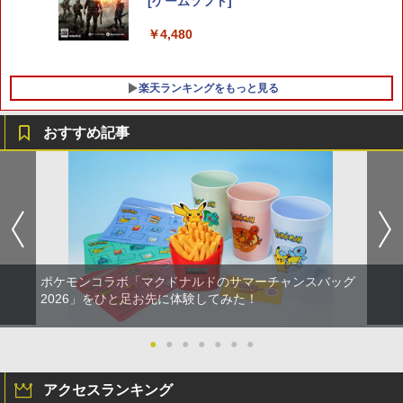
[ゲームソフト]
￥3,974
￥4,480
楽天ランキングをもっと見る
おすすめ記事
花緑青が明ける日に 豪華版 セル【Blu-r
1
ay】 [ 四宮義俊 ]
￥6,692
ポケモンコラボ「マクドナルドのサマーチャンスバッグ
ミュージカル『刀剣乱舞』 ～静かなる夜
2
半の寝ざめ～【Blu-ray】 [ ミュージカル
2026」をひと足お先に体験してみた！
『刀剣乱舞』 ]
●
●
●
●
●
●
●
￥7,821
アクセスランキング