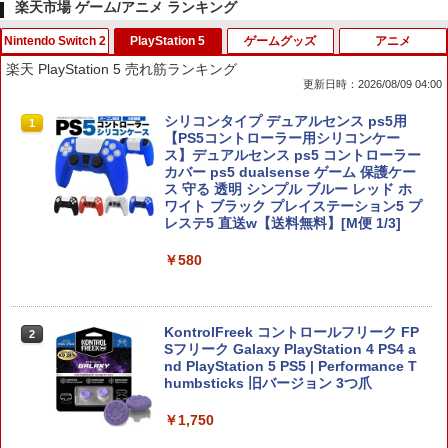
楽天市場 ゲーム/アニメ ランキング
Nintendo Switch 2
PlayStation 5
ゲームグッズ
アニメ
スプラトゥーン レイダース|オンライン
PlayStation 5 デジタル・エディション
【純正品】Xbox ワイヤレス コントロー
劇場版「鬼滅の刃」無限城編 第一章 猗
1
1
1
1
楽天 PlayStation 5 売れ筋ランキング
コード版
日本語専用 Console Language: Japan
ラー + USB-C® ケーブル
窩座再来 通常版 [Blu-ray]
更新日時：2026/08/09 04:00
ese only (CFI-2200B01)
￥5,832
￥8,300
￥3,982
【7週連続1位】inklink公式 Switch / Sw
シリコンタイプ デュアルセンス ps5用
1
1
￥55,000
itch2 コントローラー 最新モデル 最新フ
【PS5コントローラー用シリコンケー
ァームウェア プロコン プロコン2 プロコ
ス】デュアルセンス ps5 コントローラー
ントローラー スイッチ2 スイッチ Switc
カバー ps5 dualsense ゲーム 保護ケー
【純正品】Xbox ワイヤレス コントロー
2
h コントローラー ワイヤレスコントロー
ス 守る 透明 シンプル ブルー レッド ホ
スプラトゥーン レイダース -Switch2
劇場版「鬼滅の刃」無限城編 第一章 猗
Beast of Reincarnation -PS5 【特典】
ラー (ロボット ホワイト)
2
2
2
ラー 連射機能 ワイヤレス switch2コン
ワイト ブラック プレイステーション5 プ
窩座再来 通常版 [DVD]
プロダクトコード 封入
トローラ Switch2コントローラー
レステ5 直送w【送料無料】[M便 1/3]
￥6,449
￥7,681
￥3,523
￥7,286
￥2,960
￥580
【純正品】Xbox ワイヤレス コントロー
3
ラー (カーボンブラック)
Switch2用 温度モニターファン
KontrolFreek コントロールフリーク FP
2
2
Nintendo Switch 2(日本語・国内専用)
【Amazon.co.jp限定】劇場版モノノ怪
【純正品】ディスクドライブ(CFI-ZDD1
3
3
3
Sフリーク Galaxy PlayStation 4 PS4 a
第三章 蛇神 (Amazon.co.jp限定オリジ
J) PlayStation 5
￥8,020
nd PlayStation 5 PS5 | Performance T
￥3,224
ナル三方背収納ケース付きコレクション)
￥55,491
humbsticks 旧バージョン 3つ爪
(オリジナル特典:オリジナル巾着＋メー
￥11,980
カー特典:【坤と離】二振りの剣、十翼よ
￥1,750
り来たる！スタジオ描き下ろしイラスト
【純正品】Xbox 充電式バッテリー + US
4
ボード付) [Blu-ray]