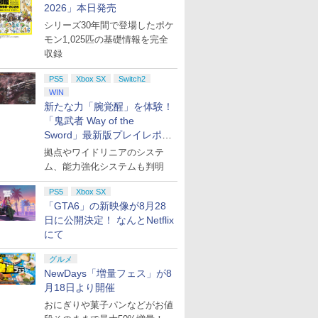
2026」本日発売
[ラッピング可] R-LOGI
シリーズ30年間で登場したポケ
モン1,025匹の基礎情報を完全
収録
2
3
PS5
Xbox SX
Switch2
WIN
新たな力「腕覚醒」を体験！
「鬼武者 Way of the
Sword」最新版プレイレポー
、二度目の人生は何をする? Season1 Blu-ray BOX【Blu-ray】 [ 末岡正美 ]
ト
拠点やワイドリニアのシステ
TLUS BEST
【中古】CRぱちんこイエローキ
[Switch 2] ぽこ あ ポケモン エ
脳
CTION グローランサーII
ャブ パチってちょんまげ達人6
キスパンションパス（ダウンロ
ト
ム、能力強化システムも判明
0
ード版）※3,200ポイントまでご
将
￥2,860
利用可
ト
PS5
Xbox SX
￥4,400
￥
テ
「GTA6」の新映像が8月28
日に公開決定！ なんとNetflix
にて
グルメ
NewDays「増量フェス」が8
月18日より開催
おにぎりや菓子パンなどがお値