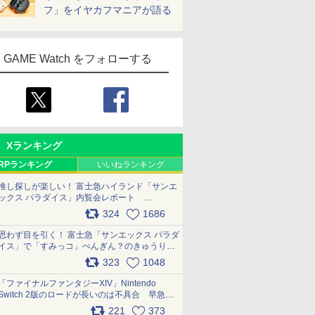
フ」をイヤカフマニアが語る
GAME Watch をフォローする
Xランキング
RPランキング
いいねランキング
推し探しが楽しい！ 富士急ハイランド「サンエ
ックス パラダイス」内覧会レポート
pic.x.com/p718c0QB0k
324
1686
思わず目を引く！ 富士急「サンエックス パラダ
イス」で「すみっコ」ぺんぎん？のきゅうりド
ッグを食べてみた イラストそのままのメニュ
323
1048
ー化に挑戦。これが意外にもおいしい
pic.x.com/Kgl04hZaeg
「ファイナルファンタジーXIV」Nintendo
Switch 2版のロードが長いのは不具合 早急に
アップデートできるよう対応中
221
373