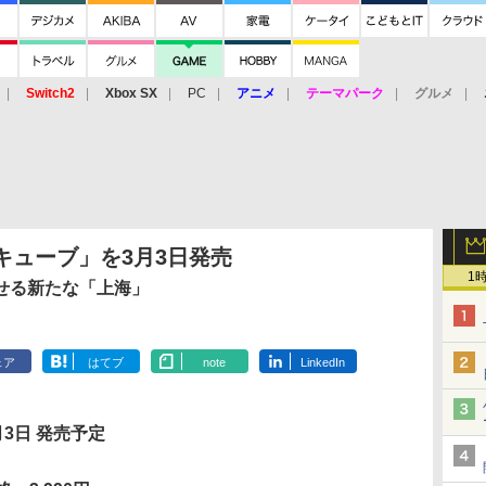
Switch2
Xbox SX
PC
アニメ
テーマパーク
グルメ
 Vita
3DS
アーケード
VR
Dキューブ」を3月3日発売
1
せる新たな「上海」
ェア
はてブ
note
LinkedIn
月3日 発売予定