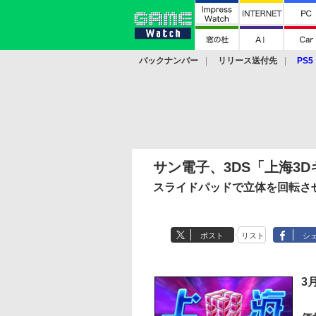
バックナンバー
リリース送付先
PS5
モバイル
eスポーツ
クラウド
PS
サン電子、3DS「上海3
スライドパッドで立体を回転さ
ポスト
リスト
シ
3