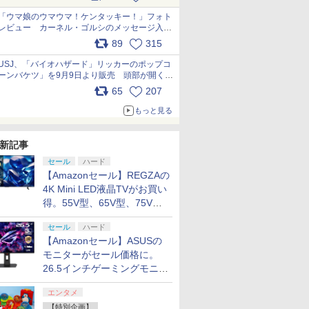
pic.x.com/s9S3nRCAGa
「ウマ娘のウマウマ！ケンタッキー！」フォト
レビュー カーネル・ゴルシのメッセージ入り
パッケージや描き下ろしトレカなどが登場
89
315
pic.x.com/PjnkR9vkXl
USJ、「バイオハザード」リッカーのポップコ
ーンバケツ」を9月9日より販売 頭部が開く仕
組み。味は恐怖を堪のう「味噌フレーバー」
65
207
pic.x.com/81MuXGahVM
もっと見る
新記事
セール
ハード
【Amazonセール】REGZAの
4K Mini LED液晶TVがお買い
得。55V型、65V型、75V型
の2026年モデルがラインナ
セール
ハード
ップ
【Amazonセール】ASUSの
モニターがセール価格に。
26.5インチゲーミングモニタ
ー「ROG Strix OLED
エンタメ
XG27ACDMS」限定モデルも
【特別企画】