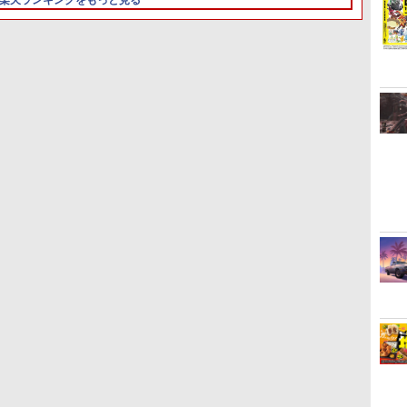
楽天ランキングをもっと見る
ザ ワイルド]
【初回購入封入特典】：
ヴィンテージ・バイスシ
ティパック
6
3
3
4
4
5
1
最強の王様
んこイエローキ
【楽天ブックス限定連動
[Switch 2] ぽこ あ ポケモン エ
【楽天ブックス限定配送
脳遊記 【 頭の体操 脳トレ 脳の
BLEACH 千年血戦篇 4
【中古】A
ょんまげ達人6
購入特典+楽天ブックス限
キスパンションパス（ダウンロ
BOX】【楽天ブックス限
トレーニング 脳活グッズ 麻雀
(完全生産限定版)【Blu-
COLLE
￥25,74
定先着特典+他】ゴールデ
ード版）※3,200ポイントまでご
定先着特典+先着特典】劇
将棋 囲碁 競走馬育成 RPG ソフ
ray】 [ 久保帯人 ]
￥570
ンカムイ 第十六巻(初回限
利用可
場版「鬼滅の刃」無限城
ト不要 名作ゲーム のうゆうき
￥8,580
￥4,400
￥11,000
￥9,168
￥17,160
定版)【Blu-ray】(キャラ
編 第一章 猗窩座再来(完
テレビゲーム TVゲーム 】
ファインボード+キャスト
全生産限定版)【Blu-
複製サイン入り複製原画
ray】(かるた+イベント抽
セット+原作者・野田サト
選権+描き下ろし色紙) [
ル描き下ろし最終章OP／
吾峠呼世晴 ]
ED絵コンテ+他) [ 野田サ
トル ]