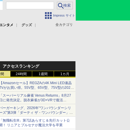
Impress サイト
全カテゴリ
エンタメ
グッズ
アクセスランキング
時間
24時間
1週間
1カ月
【Amazonセール】REGZAの4K Mini LED液晶
TVがお買い得。55V型、65V型、75V型の2026
年モデルがラインナップ
「スーパーリアル麻雀 Venus Returns」8月27
日に発売決定。脱衣麻雀が3D×VRで復活
発売から2週間は20%オフになるセールが実施
バーガーキング、2026年“ワンパウンダーシリ
ーズ”第3弾「ダーティ ザ・ワンパウンダー」を
8月7日発売
「無職転生III」第7話あらすじ＆先行カット公
「特製ガーリックマヨソース」を使用した超大
開！ リニアとプルセナが魔法大学を卒業
型チーズバーガー