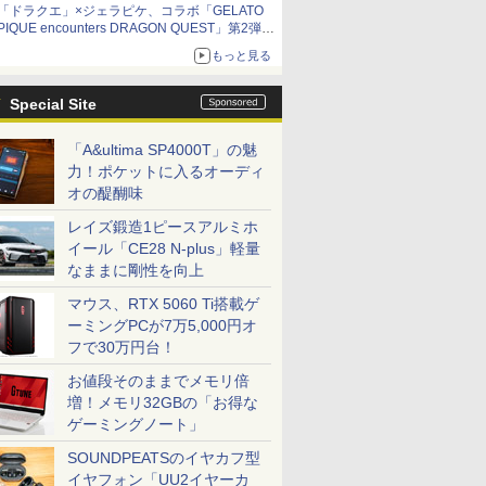
「ドラクエ」×ジェラピケ、コラボ「GELATO
PIQUE encounters DRAGON QUEST」第2弾が
本日発売
もっと見る
アイスカップに入ったスライムやわたぼう、ベ
ビーサタンなどがオリジナルアートで登場
Special Site
「A&ultima SP4000T」の魅
力！ポケットに入るオーディ
オの醍醐味
レイズ鍛造1ピースアルミホ
イール「CE28 N-plus」軽量
なままに剛性を向上
マウス、RTX 5060 Ti搭載ゲ
ーミングPCが7万5,000円オ
フで30万円台！
お値段そのままでメモリ倍
増！メモリ32GBの「お得な
ゲーミングノート」
SOUNDPEATSのイヤカフ型
イヤフォン「UU2イヤーカ