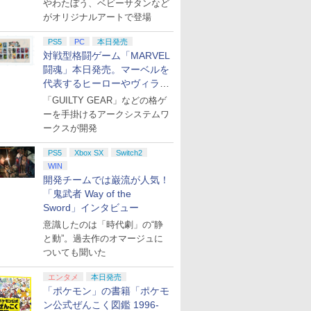
やわたぼう、ベビーサタンなど
がオリジナルアートで登場
PS5
PC
本日発売
対戦型格闘ゲーム「MARVEL
闘魂」本日発売。マーベルを
代表するヒーローやヴィラン
たちが登場
7
7
7
7
8
8
8
8
9
9
9
9
「GUILTY GEAR」などの格ゲ
ーを手掛けるアークシステムワ
ークスが開発
PS5
Xbox SX
Switch2
7
7
8
8
9
WIN
開発チームでは巌流が人気！
「鬼武者 Way of the
ンドープリペイド
ステーション スト
Xbox Elite ワ
 ラブライブ！蓮ノ
ニンテンドープリペイド
PlayStation 5 デジタル・
【国内正規品】
劇場版「鬼滅の刃」無限
ぽこ あ ポケモン エキス
プレイステーション スト
Xbox プリペイドカード
劇場版モノノ怪 第三章 蛇
ニンテンドープリペ
プレイステーション 
GameSir G7 HE 有
ヤマトよ永遠に
000円|オンライン
 10,000円|オン
ス コントローラー
院スクールアイド
番号 500円|オンラインコ
エディション 日本語専用
Thrustmaster スラスト
城編 第一章 猗窩座再来
パンションパス|オンライ
アチケット 3,000円|オン
2,000円 デジタルコード
神 [Blu-ray]
番号 2000円|オンラ
アチケット 15,000円
ームコントローラー
REBEL3199 7 [Blu-r
Sword」インタビュー
版
コード版
2 Core Edition (ホ
Bloom Garden
ード版
(CFI-2200B01) + ディス
マスター TH8S シフター
完全生産限定版 [DVD]
ンコード版
ラインコード版
【旧 Xbox ギフトカー
コード版
ンラインコード版
XBOX Series X|S X
意識したのは「時代劇」の“静
￥9,900
￥8,760
』Blu-ray（特装限
クドライブ(CFI-ZDD1J)
- PC、PS4、PS5、PS5
ド】 [オンラインコード]
One Windows 10/1
0
5
￥500
￥66,849
￥14,141
￥7,828
￥4,400
￥3,000
￥2,000
￥2,000
￥15,000
現在在庫切れです。
と動”。過去作のオマージュに
セット
Pro、Xbox One、Xbox
PCコントローラー
【switch2】
】プレイステーション5
【即納(営業日内の発
アストロボット
【マラソン期間特別価
【特典】グランド・セフト・オ
【新品】Nintendo
P
ついても聞いた
Series X|S 対応の高精度
パッド ホール効果ス
do Switch 2 日本
tation5 デジタル・エディ
送)】Nintendo Switch2
格】Nintendo Switch
ートVI (コードインボックス版、
Switch 2 日本語・
H パターン シフター
ック付きビデオゲー
￥4,968
￥
内専用 本体
本語専用 ( CFI-
日本語 国内専用 ニンテン
2(日本語・国内専用)
配送日：2026年11月12日、プレ
用 BEE-S-KB6CA
ントローラー（ブラ
エンタメ
本日発売
 )
ドー スイッチ2 本体 任天
イ開始日：2026年11月19日)
ク）
「ポケモン」の書籍「ポケモ
0
0
￥57,300
￥57,980
￥8,329
￥57,750
堂 新型 送料無料 任天堂
(【初回購入封入特典】ヴィンテ
ン公式ぜんこく図鑑 1996-
switch2 BEE-S-KB6CA
ージ・バイスシティパック)