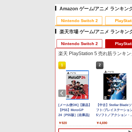
Amazon ゲーム/アニメ ランキン
Nintendo Switch 2
PlayStat
楽天市場 ゲーム/アニメ ランキン
10
10
10
10
1
1
1
1
2
2
2
2
Nintendo Switch 2
PlayStat
楽天 PlayStation 5 売れ筋ランキ
9
10
1
1
2
2
プリペイド
ョン スト
HE 有線ゲ
に
ニンテンドープリペイド
【Amazon.co.jp限定】
HyperX Clutch Gladiate
【Amazon.co.jp限定】
スプラトゥーン レイダー
PlayStation 5 デジタル・
【純正品】Xbox ワイヤ
【Amazon.co.jp限定】劇
スプラトゥーン レイダ
Beast of Reincarnation
Xbox プリペイドカード
劇場版「鬼滅の刃」無限
オンライン
00円 |オ
ーラー
Blu-ray]
番号 3000円|オンライン
Logicool G ハンコン
Xbox公式ライセンス ゲ
劇場版「僕の心のヤバイ
ス|オンラインコード版
エディション 日本語専用
レス コントローラー +
場版モノノ怪 第三章 蛇神
ス -Switch2
PS5 【特典】プロダクト
5,000円 デジタルコード
城編 第一章 猗窩座再来
ド版
X|S XBOX
コード版
G923 グランツーリスモ7
ーミング コントローラー
やつ」 Blu-
Console Language:
USB-C® ケーブル
(Amazon.co.jp限定オリ
コード 封入
【旧 Xbox ギフトカー
通常版 [Blu-ray]
￥5,832
￥6,455
 10/11用
Forza Horizon 6 G923d
有線 日本正規代理店品
ray（Amazon.co.jp特
Japanese only (CFI-
ジナル三方背収納ケース
ド】 [オンラインコード]
です。
￥3,000
￥38,800
￥4,731
￥8,800
￥55,000
￥8,300
￥10,780
￥7,286
￥5,000
￥3,964
ラーゲーム
6L366AA
典：Blu-rayスリーブケー
2200B01)
付きコレクション) (オリ
・オ
ndo
PlayStation5 Pro
任天堂 【Switch2】
スプラトゥーン レイダー
[メール便OK]【新品】
【当店独自で＋P10倍★
【中古】Stellar Bladeソ
効果スティ
ス） [Blu-ray]
ジナル特典:オリジナル巾
版、
日本語・国内専
Nintendo Switch 2 Pro
ス
【PS5】MotoGP
要エントリー】【中古】
フト:プレイステーショ
オゲームコ
着＋メーカー特典:【坤と
￥137,979
プレ
CA
コントローラー [BEE-A-
24［PS5版］[在庫品]
[Switch2] ぽこ あ ポケ
5ソフト／アクション・
（ブラッ
離】二振りの剣、十翼よ
￥6,507
FSSKA NSW2 Proコント
ン(20260305)
ーム
り来たる！スタジオ描き
￥9,980
￥920
￥6,580
￥4,690
ンテ
ローラー]
下ろしイラストボード付)