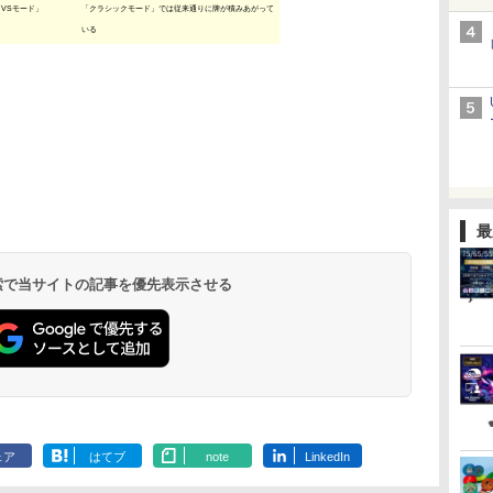
VSモード」
「クラシックモード」では従来通りに牌が積みあがって
いる
最
 検索で当サイトの記事を優先表示させる
ェア
はてブ
note
LinkedIn