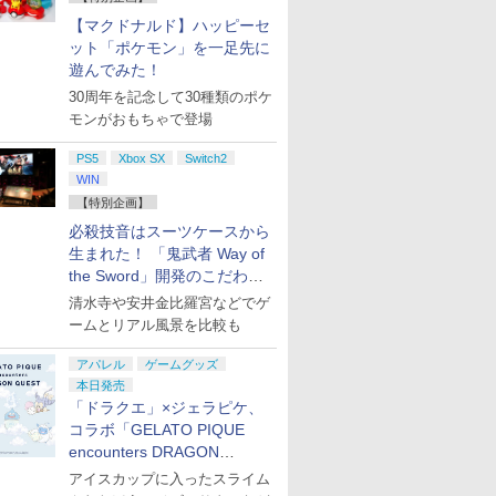
お買い得
【マクドナルド】ハッピーセ
ット「ポケモン」を一足先に
遊んでみた！
30周年を記念して30種類のポケ
モンがおもちゃで登場
PS5
Xbox SX
Switch2
WIN
【特別企画】
必殺技音はスーツケースから
生まれた！ 「鬼武者 Way of
the Sword」開発のこだわり
を目撃！
清水寺や安井金比羅宮などでゲ
ームとリアル風景を比較も
アパレル
ゲームグッズ
本日発売
「ドラクエ」×ジェラピケ、
コラボ「GELATO PIQUE
encounters DRAGON
QUEST」第2弾が本日発売
アイスカップに入ったスライム