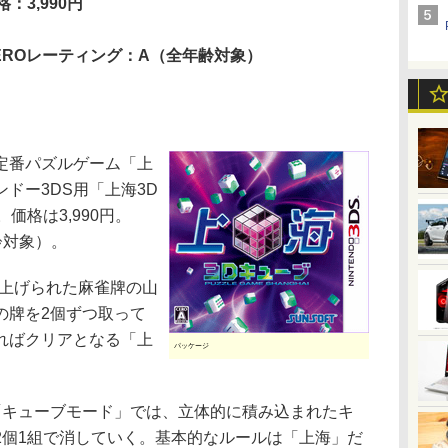
格：3,990円
EROレーティング：A（全年齢対象）
定番パズルゲーム「上
ドー3DS用「上海3D
価格は3,990円。
齢対象）。
上げられた麻雀牌の山
の牌を2個ずつ取って
ればクリアとなる「上
パッケージ
キューブモード」では、立体的に積み込まれたキ
2個1組で消していく。基本的なルールは「上海」だ