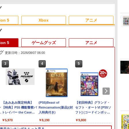
グ
ion 5
Xbox
アニメ
グ
3
3
3
3
4
4
4
4
5
5
5
5
6
6
6
6
ion 5
ゲームグッズ
アニメ
ング
更新日時：2026/08/07 06:00
3
3
4
4
5
5
6
6
ー
 -
Nintendo Switch 2(日本
【純正品】ディスクドラ
【純正品】Xbox ワイヤ
劇場版「鬼滅の刃」無限
ニンテンドープリペイド
【純正品】DualSense ワ
【純正品】Xbox 充電式
劇場版「鬼滅の刃」無限
ニンテンドープリペイド
【純正品】DualSense ワ
【純正品】Xbox ワイヤ
【Amazon.co.jp限定】
ニンテ
プレイ
【純正品】
『映画
語・国内専用)
イブ(CFI-ZDD1J)
レス コントローラー (ロ
城編 第一章 猗窩座再来
番号 9000円|オンライン
イヤレスコントローラー
バッテリー + USB-C ケー
城編 第一章 猗窩座再来
番号 5000円|オンライン
イヤレスコントローラー
レス コントローラー (カ
劇場版モノノ怪 第三章 蛇
番号 1
アチケット
イヤレ
空女学
PlayStation 5
ボット ホワイト)
通常版 [DVD]
コード版
ミッドナイト ブラック
ブル
完全生産限定版 [Blu-ray]
コード版
(CFI-ZCT2J)
ーボンブラック)
神 (オリジナル特典:オリ
コード
ライン
Series 
ルクラブ 
￥55,603
(CFI-ZCT2J01)
ジナル巾着＋メーカー特
ワイト)
Party
￥11,849
￥7,681
￥3,523
￥9,000
￥10,737
￥2,618
￥8,698
￥5,000
￥10,737
￥8,020
￥9,900
￥1,000
￥10,00
￥18,75
￥8,589
典:【坤と離】二振りの
定版）
任天堂 スプラトゥーン レ
【あみあみ限定特典】
任天堂 【Switch2】ゼル
(PS5)Beast of
ぽこ あ ポケモン
【初回特典】グランド・
[未使用]
【新品
剣、十翼より来たる！ス
ン
イダース【Switch 2】
【特典】PS5 機動警察パ
ダの伝説 ブレス オブ ザ
Reincarnation(新品)(封
セフト・オートVI [PS5ソ
Ninten
PlayS
タジオ描き下ろしイラス
￥7,880
モ
ゲ
BEEPAADLA
トレイバー the Case
ワイルド Nintendo
入特典付き)
フト] (コードインボック
語・国
ション 日
トボード付) [Blu-ray]
[BEEPAADLA]
Files[グッドスマイルカン
Switch 2 Edition [NXS-
ス版、配送日：2026年11
2200B01
￥6,720
￥5,970
￥7,710
￥8,190
￥9,800
￥54,00
￥54,28
パニー]《08月予約》
P-AAAAH NSW2 ゼルダ
月12日～、プレイ開始
ノデンセツ ブレス オブ
日：2026年11月19日)