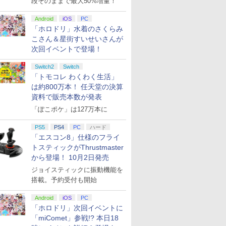
段そのままで最大50%増量！
Android
iOS
PC
「ホロドリ」水着のさくらみ
こさん＆星街すいせいさんが
次回イベントで登場！
Switch2
Switch
「トモコレ わくわく生活」
は約800万本！ 任天堂の決算
資料で販売本数が発表
「ぽこポケ」は127万本に
PS5
PS4
PC
ハード
「エスコン8」仕様のフライ
トスティックがThrustmaster
から登場！ 10月2日発売
ジョイスティックに振動機能を
搭載。予約受付も開始
Android
iOS
PC
「ホロドリ」次回イベントに
「miComet」参戦!? 本日18