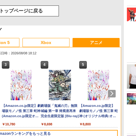
トップページに戻る
グ
ion 5
Xbox
アニメ
日時：2026/08/08 18:12
3
3
3
3
4
4
4
4
5
5
5
5
6
6
6
6
ー
 -
Nintendo Switch 2(日本
【純正品】ディスクドラ
【純正品】Xbox ワイヤ
【Amazon.co.jp限定】劇
ニンテンドープリペイド
【純正品】DualSense ワ
【純正品】Xbox 充電式
劇場版「鬼滅の刃」無限
ニンテンドープリペイド
【純正品】DualSense ワ
【国内正規品】
【Amazon.co.jp限定】
ニンテ
プレイ
【純正品】
『映画
語・国内専用)
イブ(CFI-ZDD1J)
レス コントローラー (カ
場版モノノ怪 第三章 蛇神
番号 9000円|オンライン
イヤレスコントローラー
バッテリー + USB-C ケー
城編 第一章 猗窩座再来
番号 5000円|オンライン
イヤレスコントローラー
Thrustmaster スラスト
劇場版モノノ怪 第三章 蛇
番号 1
アチケット
イヤレ
空女学
PlayStation 5
ーボンブラック)
(Amazon.co.jp限定オリ
コード版
ミッドナイト ブラック
ブル
完全生産限定版 [Blu-ray]
コード版
(CFI-ZCT2J)
マスター TH8S シフター
神 (オリジナル特典:オリ
コード
ライン
Series 
ルクラブ 
￥55,491
ジナル三方背収納ケース
(CFI-ZCT2J01)
- PC、PS4、PS5、PS5
ジナル巾着＋メーカー特
ワイト)
Party
￥11,980
￥8,020
￥10,780
￥9,000
￥10,737
￥2,618
￥8,698
￥5,000
￥10,737
￥14,141
￥8,800
￥1,000
￥10,00
￥18,50
￥8,589
付きコレクション) (オリ
Pro、Xbox One、Xbox
典:【坤と離】二振りの
定版）
ジナル特典:オリジナル巾
Series X|S 対応の高精度
剣、十翼より来たる！ス
mazonランキングをもっと見る