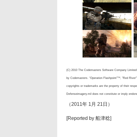
(C) 2010 The Codemasters Software Company Limited ("
by Codemasters. “Operation Flashpoint”
, "Red River"
TM
copyrights or trademarks are the property of their resp
Defenseimagery.mil does not constitute or imply endo
（2011年 1月 21日）
[Reported by 船津稔]