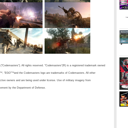
Codemasters"). All rights reserved. "Codemasters"(R) is a registered trademark owned
, “EGO”
and the Codemasters logo are trademarks of Codemasters. All other
TM
TM
ective owners and are being used under license. Use of military imagery from
rsement by the Department of Defense.