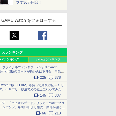
フで30万円台！
GAME Watch をフォローする
Xランキング
RPランキング
いいねランキング
「ファイナルファンタジーXIV」Nintendo
Switch 2版のロードが長いのは不具合 早急に
アップデートできるよう対応中
225
378
pic.x.com/s9S3nRCAGa
Switch 2版「FFXIV」を持って鳥取砂丘へ！ リ
アル・サゴリー砂漠で光の戦士になってみた
pic.x.com/qyOfL2uv1n
145
337
USJ、「バイオハザード」リッカーのポップコ
ーンバケツ」を9月9日より販売 頭部が開く仕
組み。味は恐怖を堪のう「味噌フレーバー」
66
213
pic.x.com/81MuXGahVM