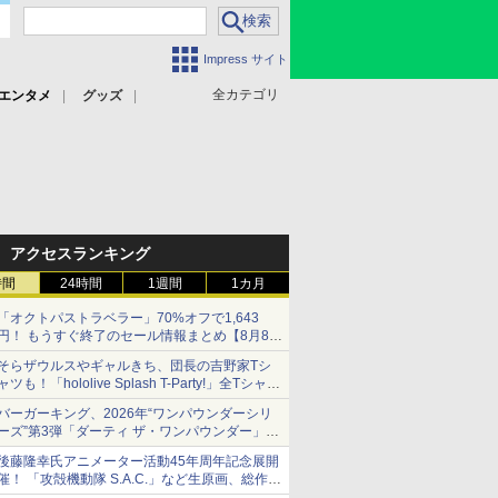
Impress サイト
全カテゴリ
エンタメ
グッズ
アクセスランキング
時間
24時間
1週間
1カ月
「オクトパストラベラー」70%オフで1,643
円！ もうすぐ終了のセール情報まとめ【8月8日
更新】
そらザウルスやギャルきち、団長の吉野家Tシ
ニンテンドーeショップでは「大神 絶景版」が
ャツも！「hololive Splash T-Party!」全Tシャツ
67%オフで990円
ラインナップ公開＆オンライン販売開始
バーガーキング、2026年“ワンパウンダーシリ
ーズ”第3弾「ダーティ ザ・ワンパウンダー」を
8月7日発売
後藤隆幸氏アニメーター活動45年周年記念展開
「特製ガーリックマヨソース」を使用した超大
催！ 「攻殻機動隊 S.A.C.」など生原画、総作画
型チーズバーガー
監督修正が展示