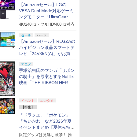
【Amazonセール】LGの
VESA Dual Mode対応ゲーミ
ングモニター「UltraGear
27G850A-B」がお買い得！
4K/240Hz・フルHD/480Hz対応
セール
ハード
【Amazonセール】REGZAの
ハイビジョン液晶スマートテ
レビ「24V35N(A)」がお買い
得！
アニメ
手塚治虫氏のマンガ「リボン
の騎士」を原案とするNetflix
映画「THE RIBBON HERO
リボンヒーロー」本日配信開
始
イベント
エンタメ
【特集】
「ドラクエ」「ポケモン」
「ちいかわ」など2026年夏
イベントまとめ【夏休み特
集】
限定グッズは見逃し厳禁！ 推