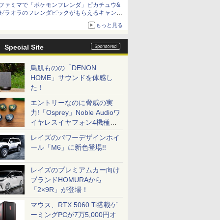
ファミマで「ポケモンフレンダ」ピカチュウ&
ゼラオラのフレンダピックがもらえるキャンペ
ーン開催！
もっと見る
Special Site
鳥肌ものの「DENON
HOME」サウンドを体感し
た！
エントリーなのに脅威の実
力!「Osprey」Noble Audioワ
イヤレスイヤフォン4機種を
一気に聴く
レイズのパワーデザインホイ
ール「M6」に新色登場!!
レイズのプレミアムカー向け
ブランドHOMURAから
「2×9R」が登場！
マウス、RTX 5060 Ti搭載ゲ
ーミングPCが7万5,000円オ