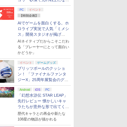
てみた
PC
イベント
【特別企画】
AIでゲームを面白くする。ホ
ロライブ実況で人気「ミメシ
ス」開発スタジオが掲げ
る“AI活用の信念”とは？【講
AIネイティブだからこそこだわ
演レポート】
る「プレーヤーにとって面白い
かどうか」
7
7
7
7
8
8
8
8
9
9
9
9
イベント
ゲームグッズ
ブリッツボールのクッショ
ン！ 「ファイナルファンタ
ジーX」25周年展覧会のグッ
ズ情報が公開
Android
iOS
PC
「幻想水滸伝 STAR LEAP」
ンドープリペイド
ステーション スト
Xbox Elite ワ
 ラブライブ！蓮ノ
ぽこ あ ポケモン エキス
PlayStation 5 デジタル・
GameSir G7 HE 有線ゲー
劇場版「鬼滅の刃」無限
ニンテンドープリペイド
プレイステーション スト
HyperX Clutch Gladiate
【Amazon.co.jp限定】劇
ニンテンドープリペ
プレイステーション 
GameSir G7 SE 
ヤマトよ永遠に
先行レビュー 懐かしいキャ
000円|オンライン
 10,000円|オン
ス コントローラー
院スクールアイド
パンションパス|オンライ
エディション 日本語専用
ムコントローラー XBOX
城編 第一章 猗窩座再来
番号 500円|オンラインコ
アチケット 3,000円|オン
Xbox公式ライセンス ゲ
場版モノノ怪 第三章 蛇神
番号 2000円|オンラ
アチケット 15,000円
ムコントローラー XB
REBEL3199 7 [Blu-r
ラたちが意外な形で出てくる
版
コード版
2 Core Edition (ホ
Bloom Garden
ンコード版
(CFI-2200B01) + ディス
Series X|S XBOX One
完全生産限定版 [DVD]
ード版
ラインコード版
ーミング コントローラー
(オリジナル特典:オリジ
コード版
ンラインコード版
Series X|S XBOX O
￥8,760
シリーズ完全新作！
歴代キャラとの再会や新たな
』Blu-ray（特装限
クドライブ(CFI-ZDD1J)
Windows 10/11用 PCコ
有線 日本正規代理店品
ナル巾着＋メーカー特典:
Windows 10/11用 
0
0
￥4,400
￥66,980
￥7,999
￥7,828
￥500
￥3,000
￥4,980
￥9,900
￥2,000
￥15,000
￥6,499
セット
ントローラーゲームパッ
6L366AA
【坤と離】二振りの剣、
ントローラーゲーム
108星の物語が描かれる
ド ホール効果スティック
十翼より来たる！スタジ
ド ホールエフェクト