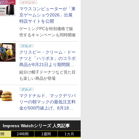
付きビデオゲームコント
オ描き下ろしイラストボ
ィックと3.5mmオ
イベント
ローラー（ブラック）
ード付) [Blu-ray]
オジャック付き
マウスコンピューターが「東
京ゲームショウ2026」出展
特設サイトを公開
ゲーミングPCを特別価格で販
売するキャンペーンも同時開催
7
7
7
8
8
8
9
9
9
グルメ
クリスピー・クリーム・ドー
ナツと「ハリポタ」のコラボ
商品が8月21日より期間限定
で発売
組分け帽子ドーナツなど見た目
も楽しい商品が登場
tch 2] ぽこ あ ポケモン エキスパンションパス（ダウンロード版）※3,200ポイントまでご利
 どうぶつの森 ワ
・インタラクティ
銀魂 -吉原大炎上
在庫あり[メール便OK]
【特典】Beast of
ミュージカル「忍たま乱
amiibo ノワールデデデ&
カプコン 【PS5】バイオ
【送料無料】[限定版][先
【特典】進撃の巨
【楽天ブックス限定
【楽天ブックス限定
グルメ
スホリパッド
タテインメント
全生産限定版)
【新品】Samsung
Reincarnation(【永久封
太郎」六年生単独ライブ
ハイドラ（カービィのエ
ハザード レクイエム 通
着特典付]劇場版「鬼滅の
Switch2版(【早期
典】ステューピッド
特典+先着特典】新
マクドナルド、マックデリバ
for Nintendo
典付】【PS5】
ray】 [ 杉田智和 ]
microSD Express Card
入特典】プロダクトコー
～ROKUTAN Zepp Tour
アライダーシリーズ）
常版 [ELJM-30814 PS5
刃」無限城編 第一章 猗窩
入特典】DLC)
バー・ダイズ(ステッ
銀魂 -吉原大炎上ー 
リーの朝マックの最低注文料
 2 DIYライフ
s Wolverine
256GB for Nintendo
ド)
～【Blu-ray】 [ (ミュー
バイオハザ-ド レクイエム
座再来(完全生産限定版)
ー)
生産限定版)【Blu-ra
￥8,200
￥7,632
￥8,508
￥8,250
￥7,640
￥9,570
￥8,518
￥7,689
￥9,900
金が500円値上げ。8月18日
00055 PS5 マ-ベ
Switch 2 (スイッチ2)
ジカル) ]
ツウジョウ]
【Blu-ray】/アニメーシ
(アニメ描きおろし
より1,500円から受付
ルヴァリン]
ョン[Blu-ray]【返品種別
ト使用トートバッグ(
A】
威・阿伏兎)+描きお
ミニキャラステッカー)
Impress Watchシリーズ 人気記事
杉田智和 ]
時間
24時間
1週間
1カ月