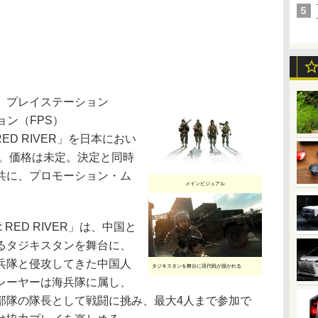
、プレイステーション
ション（FPS）
: RED RIVER」を日本におい
た。価格は未定。決定と同時
共に、プロモーション・ム
メインビジュアル
T: RED RIVER」は、中国と
るタジキスタンを舞台に、
兵隊と侵攻してきた中国人
タジキスタンを舞台に現代戦が描かれる
レーヤーは海兵隊に属し、
部隊の隊長として戦闘に挑み、最大4人まで参加で