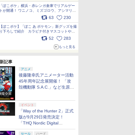
「ぽこポケ」横浜・赤レンガ倉庫でリアルゲー
トが開通！ ワニノコ、ミズゴロウ、アシマリ登
場シーンをレポート pic.x.com/LDgEByVl6D
63
230
【ぽこポケ】「ぽこ あ ポケモン」新グッズを撮
り下ろしで紹介 カラビナ付きマスコットやス
クエアポーチが仲間入り
52
283
pic.x.com/XmVAgBxaW5
もっと見る
新記事
アニメ
後藤隆幸氏アニメーター活動
45年周年記念展開催！ 「攻
殻機動隊 S.A.C.」など生原
画、総作画監督修正が展示
イベント
「Way of the Hunter 2」正式
版が9月29日発売決定！
「THQ Nordic Digital
Showcase 2026」まとめ
セール
ハード