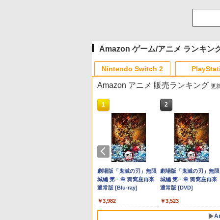
Amazon ゲーム/アニメ ランキン
Nintendo Switch 2
PlayStat
Amazon アニメ 販売ランキング
更新
10
10
10
10
1
1
1
1
2
2
2
2
プリペイド
ョン スト
 SE 有線ゲー
に
ニンテンドープリペイド
【Amazon.co.jp限定】
8BitDo M30 Xboxシリー
【Amazon.co.jp限定】
スプラトゥーン レイダー
PlayStation 5 デジタル・
【純正品】Xbox ワイヤ
劇場版「鬼滅の刃」無限
スプラトゥーン レイダ
Beast of Reincarnation
【純正品】Xbox ワイヤ
劇場版「鬼滅の刃」無限
オンライン
00円 |オ
 XBOX
Blu-ray]
番号 3000円|オンライン
Logicool G ハンコン
ズX | S、Xbox One、お
劇場版「僕の心のヤバイ
ス|オンラインコード版
エディション 日本語専用
レス コントローラー +
城編 第一章 猗窩座再来
ス -Switch2
PS5 【特典】プロダクト
レス コントローラー (ロ
城編 第一章 猗窩座再来
ド版
OX One
コード版
G923 グランツーリスモ7
よびWindowsの有線コン
やつ」 Blu-
Console Language:
USB-C® ケーブル
通常版 [Blu-ray]
コード 封入
ボット ホワイト)
通常版 [DVD]
￥5,832
￥6,446
11用 PCコ
Forza Horizon 6 G923d
トローラー 6ボタンレイ
ray（Amazon.co.jp特
Japanese only (CFI-
￥3,000
￥38,800
￥4,590
￥8,800
￥55,000
￥8,300
￥3,982
￥7,286
￥7,681
￥3,523
ゲームパッ
アウト - 正式にライセン
典：Blu-rayスリーブケー
2200B01)
ェクトステ
スされています
ス） [Blu-ray]
A