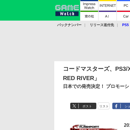
バックナンバー
リリース送付先
PS5
モバイル
eスポーツ
クラウド
PS
コードマスターズ、PS3/Xbox
RED RIVER」
日本での発売決定！ プロモー
ポスト
リスト
シ
2