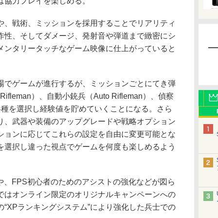
は協力プレイを楽しめる。
、戦術、ミッションを採用することでリアリティ
作性、そしてダメージ、発射音や弾道まで緻密にシ
メンタリータッチなゲーム映像に仕上がっていると
でゲームが進行するが、ミッションごとにてき弾
ifleman）、自動小銃兵（Auto Rifleman）、偵察
の兵種を選択し経験値を貯めていくことになる。さら
より、武器や装備のアップグレードや戦略オプション
ションに応じてこれらの設定を自由に変更可能とな
を選択し違った視点でゲームを何度も楽しめるよう
や、FPS初心者のためのアシストの強化などが図ら
ではオンライン限定のオリジナルキャンペーンへの
“XPランキングシステム”により強化した兵士での