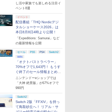
し活や家族でも楽しめる注目イ
ベント8選
イベント
配信番組「THQ Nordicデジ
タルショーケース2026」は
本日8月8日4時より公開！
「Expeditions: Samurai」など
の最新情報を公開
セール
PS5
PS4
Switch2
WIN
「オクトパストラベラー」
70%オフで1,643円！ もうす
ぐ終了のセール情報まとめ
【8月8日更新】
ニンテンドーeショップでは
「大神 絶景版」が67%オフで
990円
Switch2
Switch 2版「FFXIV」を持っ
て鳥取砂丘へ！ リアル・サ
ゴリー砂漠で光の戦士になっ