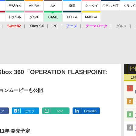
Switch2
Xbox SX
PC
アニメ
テーマパーク
グルメ
 Vita
3DS
アーケード
VR
 360「OPERATION FLASHPOINT:
1
ションムービーも公開
ェア
はてブ
note
LinkedIn
011年 発売予定