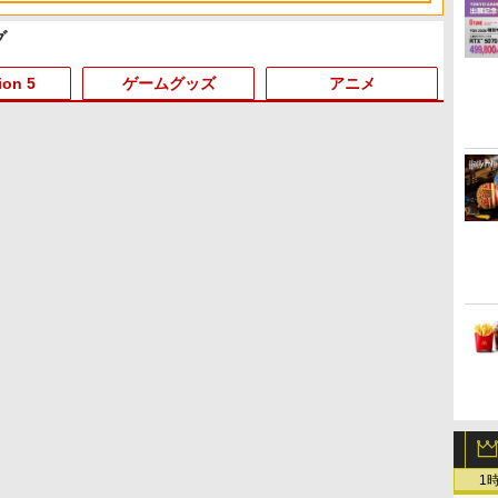
着＋メーカー特典:【坤と
H パターン シフター
タジオ描き下ろしイラス
離】二振りの剣、十翼よ
トボード付) [DVD]
グ
り来たる！スタジオ描き
下ろしイラストボード付)
[Blu-ray]
ion 5
ゲームグッズ
アニメ
6
3
3
3
3
4
4
4
4
5
5
5
5
6
6
6
[Swi
桃太郎電鉄2 〜あなたの
ステューピッド・ネバ
【中古】ラストストーリ
グリンチ 【Blu-ray】
【特典】ドラゴンクエス
【当店独自で＋P10倍★
【中古】不思議のダンジ
リメンバー・ミー 【Blu-
【特典】ほの暮しの庭
コナミデジタルエンタテ
【中古】Nintendo マリ
「超かぐや姫！」通常版
あつまれ
ソニー
新劇場版
ャ
入
ッ
町も きっとある〜
ー・ダイズ
ー(特典なし) - Wii
トVII Reimagined
要エントリー】【中古】
ョン 風来のシレンDS
ray】
switch2版(【初回外付特
インメント 【PS5】プロ
オカート8 デラックス
【Blu-ray】 [ 夏吉ゆうこ
イヤレ
ブエン
ー (完
￥4,400
￥1,265
入
リ
Nintendo Switch 2
NintendoSwitch2版(40
[PS5] アサシン クリード
典】切り取れるクリアカ
野球スピリッツ2026
【Nintendo Switch】
]
TURBO 
【封入特
【Blu-
￥6,535
￥350
￥1,078
￥2,992
Edition 東日本編＋西日
周年スライムアクリルチ
ブラック フラッグ RE:シ
ード)
[ELJM-30940 PS5 プロヤ
【アリオ倉敷】保証期間1
Switch
Marvel’
￥7,890
￥7,987
￥6,780
￥8,118
￥7,440
￥4,500
￥5,371
￥8,158
￥7,630
￥7,722
本編 【Switch2】 NXS-
ャーム)
ンクロ(ASSASSIN'S
キュウスピリッツ 2026]
週間
[ECJS-
P-A8KRD
CREED BLACK FLAG
ルズ ウ
RE: SYNCED)
Ubisoft(ユービーアイソ
フト)(20260709)
1