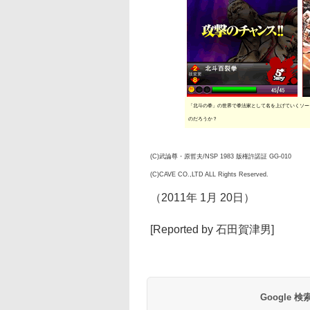
「北斗の拳」の世界で拳法家として名を上げていくソー
のだろうか？
(C)武論尊・原哲夫/NSP 1983 版権許諾証 GG-010
(C)CAVE CO.,LTD ALL Rights Reserved.
（2011年 1月 20日）
[Reported by 石田賀津男]
Google