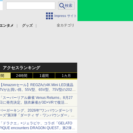
Impress サイト
全カテゴリ
エンタメ
グッズ
アクセスランキング
時間
24時間
1週間
1カ月
【Amazonセール】REGZAの4K Mini LED液晶
TVがお買い得。55V型、65V型、75V型の2026
年モデルがラインナップ
「スーパーリアル麻雀 Venus Returns」8月27
日に発売決定。脱衣麻雀が3D×VRで復活
発売から2週間は20%オフになるセールが実施
バーガーキング、2026年“ワンパウンダーシリ
ーズ”第3弾「ダーティ ザ・ワンパウンダー」を
8月7日発売
「ドラクエ」×ジェラピケ、コラボ「GELATO
「特製ガーリックマヨソース」を使用した超大
PIQUE encounters DRAGON QUEST」第2弾が
型チーズバーガー
本日発売