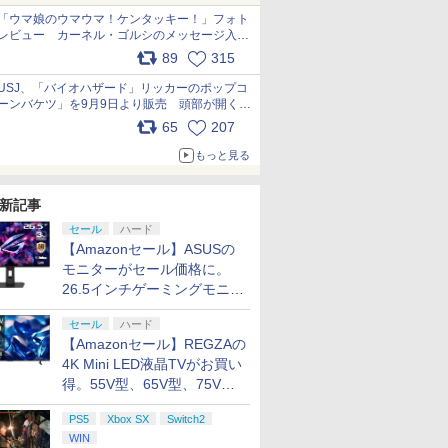
「ウマ娘のウマウマ！ケンタッキー！」フォト
レビュー カーネル・ゴルシのメッセージ入り
パッケージや描き下ろしトレカなどが登場
89
315
pic.x.com/PjnkR9vkXl
USJ、「バイオハザード」リッカーのポップコ
ーンバケツ」を9月9日より販売 頭部が開く仕
組み。味は恐怖を堪のう「味噌フレーバー」
65
207
pic.x.com/81MuXGahVM
もっと見る
新記事
セール
ハード
【Amazonセール】ASUSの
モニターがセール価格に。
26.5インチゲーミングモニタ
ー「ROG Strix OLED
セール
ハード
XG27ACDMS」限定モデルも
【Amazonセール】REGZAの
お買い得
4K Mini LED液晶TVがお買い
得。55V型、65V型、75V型
の2026年モデルがラインナ
PS5
Xbox SX
Switch2
ップ
WIN