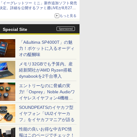
「イーグレットツー ミニ」新作追加ソフト発売
アイスカップに入ったスライムやわたぼう、ベ
決定。詳細を公開するファミ通LIVEが8月27日
ビーサタンなどがオリジナルアートで登場
20時から配信
もっと見る
シリーズ累計100タイトルへ
Special Site
「A&ultima SP4000T」の魅
力！ポケットに入るオーディ
オの醍醐味
メモリ32GBでも予算内。産
経新聞社がAMD Ryzen搭載
dynabookを2千台導入
エントリーなのに脅威の実
力!「Osprey」Noble Audioワ
イヤレスイヤフォン4機種を
一気に聴く
SOUNDPEATSのイヤカフ型
イヤフォン「UU2イヤーカ
フ」をイヤカフマニアが語る
性能の良いお得な中古PC情
報はこのページでチェック！