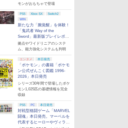
モンがおもちゃで登場
PS5
Xbox SX
Switch2
WIN
新たな力「腕覚醒」を体験！
7
8
9
「鬼武者 Way of the
Sword」最新版プレイレポー
ト
拠点やワイドリニアのシステ
ム、能力強化システムも判明
エンタメ
本日発売
「ポケモン」の書籍「ポケモ
ンドープリペイド
ニンテンドープリペイド
ぽこ あ ポケモン エキス
ニンテンドープリペ
ン公式ぜんこく図鑑 1996-
000円|オンライン
番号 500円|オンラインコ
パンションパス|オンライ
番号 2000円|オンラ
2026」本日発売
版
ード版
ンコード版
コード版
シリーズ30年間で登場したポケ
￥500
￥4,400
￥2,000
モン1,025匹の基礎情報を完全
収録
PS5
PC
本日発売
対戦型格闘ゲーム「MARVEL
7
7
7
8
8
8
9
9
9
闘魂」本日発売。マーベルを
代表するヒーローやヴィラン
たちが登場