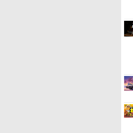
3
3
3
3
4
4
4
4
5
5
5
6
6
1
6
 -
【純正品】ディスクドラ
【純正品】Xbox ワイヤ
劇場版「鬼滅の刃」無限
【純正品】DualSense ワ
【純正品】Xbox 充電式
劇場版「鬼滅の刃」無限
【純正品】DualSense ワ
【純正品】Xbox ワイヤ
【Amazon.co.jp限定】
プレイ
【純正品】
【Amaz
イブ(CFI-ZDD1J)
レス コントローラー (ロ
城編 第一章 猗窩座再来
イヤレスコントローラー
バッテリー + USB-C ケー
城編 第一章 猗窩座再来
イヤレスコントローラー
レス コントローラー (カ
劇場版モノノ怪 第三章 蛇
アチケット
イヤレ
場版モノ
PlayStation 5
ボット ホワイト)
通常版 [DVD]
ミッドナイト ブラック
ブル
完全生産限定版 [Blu-ray]
(CFI-ZCT2J)
ーボンブラック)
神 (オリジナル特典:オリ
ライン
Series 
(オリジ
(CFI-ZCT2J01)
ジナル巾着＋メーカー特
ワイト)
ナル巾
￥11,849
￥7,681
￥3,523
￥10,737
￥2,618
￥8,698
￥10,737
￥8,020
￥8,800
￥10,00
￥18,75
￥9,900
典:【坤と離】二振りの
【坤と
デ
んこイエローキ
スプラトゥーン レイダー
【特典】トゥームレイダ
【中古】白雪姫 ダイヤモ
[Switch 2] ぽこ あ ポケモン エ
【楽天ブックス限定特典
【特典】Marvel’s
【中古】塔の上のラプン
脳遊記 【 頭の体操 脳トレ 脳の
【当店独自で＋P10倍★
【早期購入特典付き】
【中古】魔女の宅急便 ブ
エレク
DualS
【中古】A
新劇場版
剣、十翼より来たる！ス
十翼よ
ぎ
／
ょんまげ達人6
ス
ー：レガシー・オブ・ア
ンド・コレクション 【ブ
キスパンションパス（ダウンロ
+特典】METAL GEAR
Wolverine(【早期購入封
ツェル 3D スーパー・セ
トレーニング 脳活グッズ 麻雀
要エントリー】【中古】
【2026年12月10日発売】
ルーレイディスク 【レン
ツ 【Sw
ントロ
COLLE
ー (通常
タジオ描き下ろしイラス
オ描き
ブ
トランティス(【早期購入
ルーレイ】／アドリア
ード版）※3,200ポイントまでご
SOLID : MASTER
入特典】DLC)
ット 【ブルーレイ】／中
将棋 囲碁 競走馬育成 RPG ソフ
[Switch2] ゼルダの伝説
コーエーテクモゲームス
タル落ち】
SPORTS
杉田智和
トボード付) [DVD]
ード付) [
￥6,507
￥10,73
￥570
別
同梱特典】コスチューム
ナ・カセロッティブルー
利用可
COLLECTION Vol.2
川翔子ブルーレイ／海外
ト不要 名作ゲーム のうゆうき
ブレス オブ ザ ワイルド
｜KOEI 進撃の巨人
[POT-P
￥7,012
￥987
￥4,400
￥6,600
￥7,620
￥1,199
￥9,168
￥7,180
￥8,710
￥3,002
￥7,230
￥4,118
「ララ・クロフト・サバ
レイ／海外アニメ・定番
Switch2版(2連アクリル
アニメ・定番スタジオ
テレビゲーム TVゲーム 】
Nintendo Switch 2
3【PS5】
EA SPO
イバー(仮)」（ゲーム内
スタジオ
キーホルダー+【早期購入
Edition(ニンテンドース
コンテンツ）)
封入特典】DLCチラシ)
イッチ2 エディション) 任
天堂(20250605)