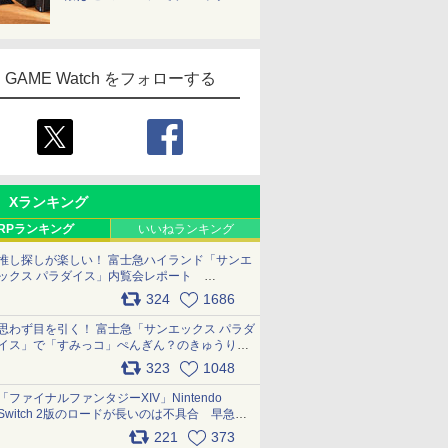
GAME Watch をフォローする
Xランキング
RPランキング
いいねランキング
推し探しが楽しい！ 富士急ハイランド「サンエ
ックス パラダイス」内覧会レポート
pic.x.com/p718c0QB0k
324
1686
思わず目を引く！ 富士急「サンエックス パラダ
イス」で「すみっコ」ぺんぎん？のきゅうりド
ッグを食べてみた イラストそのままのメニュ
323
1048
ー化に挑戦。これが意外にもおいしい
pic.x.com/Kgl04hZaeg
「ファイナルファンタジーXIV」Nintendo
Switch 2版のロードが長いのは不具合 早急に
アップデートできるよう対応中
221
373
pic.x.com/s9S3nRCAGa