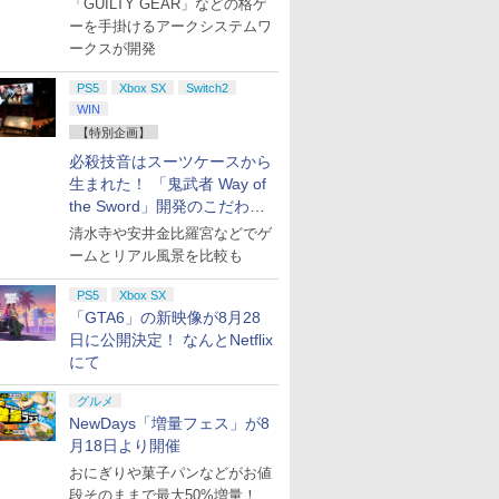
「GUILTY GEAR」などの格ゲ
ーを手掛けるアークシステムワ
7
7
7
2
8
8
8
3
9
9
9
ークスが開発
PS5
Xbox SX
Switch2
ステーション スト
Xbox Elite ワ
on.co.jp限定】劇
PlayStation 5 デジタル・
【国内正規品】
『映画 ラブライブ！蓮ノ
プレイステーション スト
Xbox プリペイドカード
劇場版「鬼滅の刃」無限
プレイステーション 
GameSir G7 HE 有
劇場版モノノ怪 第三
WIN
 10,000円|オン
ス コントローラー
ノ怪 第三章 蛇神
エディション 日本語専用
Thrustmaster スラスト
空女学院スクールアイド
アチケット 3,000円|オン
2,000円 デジタルコード
城編 第一章 猗窩座再来
アチケット 15,000円
ームコントローラー
神 [Blu-ray]
【特別企画】
コード版
2 Core Edition (ホ
ナル特典:オリジ
(CFI-2200B01) + ディス
マスター TH8S シフター
ルクラブ Bloom Garden
ラインコード版
【旧 Xbox ギフトカー
完全生産限定版 [DVD]
ンラインコード版
XBOX Series X|S X
￥9,900
着＋メーカー特典:
クドライブ(CFI-ZDD1J)
- PC、PS4、PS5、PS5
Party』Blu-ray（特装限
ド】 [オンラインコード]
One Windows 10/1
必殺技音はスーツケースから
0
4
￥66,849
￥14,141
￥8,589
￥3,000
￥2,000
￥7,828
￥15,000
現在在庫切れです。
離】二振りの剣、
セット
Pro、Xbox One、Xbox
定版）
PCコントローラー
生まれた！ 「鬼武者 Way of
トロニック・アー
ense ワイヤレスコ
TLUS BEST
銀魂 -吉原大炎上
星のカービィ ディスカバ
PlayStation5 DualSense
【楽天ブックス限定先着
【中古】CRぱちんこイエローキ
ELDEN RING Tarnished
PlayStation Portal リモ
【中古】キヤノン インク
[Switch 2] ぽこ あ ポケモン エ
【特典】NBA 2K2
【ダイヤ・プラチナ
BLEACH 千年血戦篇
脳
り来たる！スタジ
Series X|S 対応の高精度
パッド ホール効果ス
the Sword」開発のこだわり
itch2】EA
ーラー
CTION グローランサーII
版)【Blu-ray】 [
リー Nintendo Switch 2
ワイヤレスコントローラ
特典+先着特典】
ャブ パチってちょんまげ達人6
Edition 【Switch2】
ートプレーヤー
ジェット複合機TS8130
キスパンションパス（ダウンロ
Switch2版(【先着
様限定！エントリー
(完全生産限定版)【Bl
ト
下ろしイラストボ
H パターン シフター
ック付きビデオゲー
 FC(TM) 26
 ]
Edition ＋ スターリーワ
ー SONY 純正 デュアルセ
MyGO!!!!!×Ave Mujica
POT-P-AAF6C
BLACK PIXUSTS8130BK
ード版）※3,200ポイントまでご
入特典】10,001VC
イント10倍！】【新
ray】 [ 久保帯人 ]
将
を目撃！
清水寺や安井金比羅宮などでゲ
Blu-ray]
ントローラー（ブラ
7
￥2,860
￥38,836
-AAJSA NSW2
ールド 【Switch2】
ンス PS5 コントローラー
ツーマンライブ
利用可
ム内通貨）（DLC引
SIE PS5 プレイステ
ト
ク）
ームとリアル風景を比較も
￥7,376
￥12,800
￥11,000
￥7,757
￥15,210
￥4,400
￥8,041
￥54,150
￥17,160
￥
RTS FC 26]
NXS-P-ARZGB
ゲームパッド 【送料無
「“moment /
ード）)
ョン5 デジタル・エ
テ
料】
memory”」台北追加公演
ション 日本語専用
PS5
Xbox SX
【Blu-ray】(シリアルナ
Console Languag
「GTA6」の新映像が8月28
ンバー入り2Lキャラファ
Japanese only CFI-
日に公開決定！ なんとNetflix
インマット(“moment /
2200B01 825GB
memory”台北追加公演
にて
ver.)+L 判ブロマイド2 種
セット+特製A3クリアポ
グルメ
スター1枚)
NewDays「増量フェス」が8
月18日より開催
おにぎりや菓子パンなどがお値
段そのままで最大50%増量！