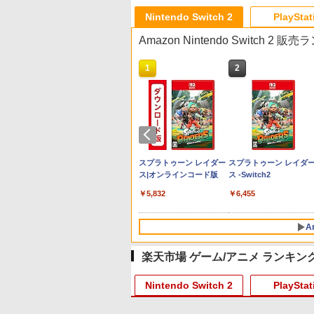
Nintendo Switch 2
PlayStat
Amazon Nintendo Switch 2 
10
1
2
プリペイド
ニンテンドープリペイド
スプラトゥーン レイダー
スプラトゥーン レイダ
オンライン
番号 3000円|オンライン
ス|オンラインコード版
ス -Switch2
コード版
￥5,832
￥6,455
￥3,000
A
楽天市場 ゲーム/アニメ ランキン
10
10
10
1
1
1
2
2
2
Nintendo Switch 2
PlayStat