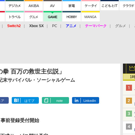
Switch2
Xbox SX
PC
アニメ
テーマパーク
グルメ
 Vita
3DS
アーケード
VR
の拳 百万の救世主伝説」
1
紀末サバイバル・ソーシャルゲーム
ェア
はてブ
note
LinkedIn
日 事前登録受付開始