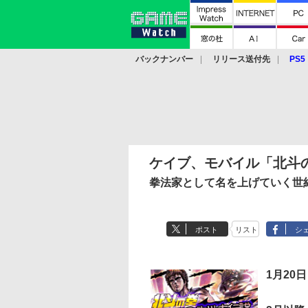
バックナンバー
リリース送付先
PS5
モバイル
eスポーツ
クラウド
PS
ケイブ、モバイル「北斗
拳法家として名を上げていく世
ポスト
リスト
シ
1月20