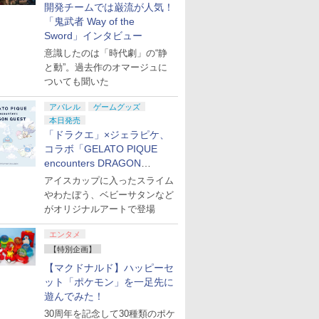
開発チームでは巌流が人気！
「鬼武者 Way of the
Sword」インタビュー
意識したのは「時代劇」の“静
と動”。過去作のオマージュに
ついても聞いた
アパレル
ゲームグッズ
本日発売
「ドラクエ」×ジェラピケ、
コラボ「GELATO PIQUE
encounters DRAGON
QUEST」第2弾が本日発売
アイスカップに入ったスライム
やわたぼう、ベビーサタンなど
がオリジナルアートで登場
エンタメ
【特別企画】
【マクドナルド】ハッピーセ
ット「ポケモン」を一足先に
遊んでみた！
30周年を記念して30種類のポケ