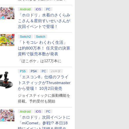
Android
iOS
PC
「ホロドリ」水着のさくらみ
こさん＆星街すいせいさんが
次回イベントで登場！
Switch2
Switch
「トモコレ わくわく生活」
は約800万本！ 任天堂の決算
資料で販売本数が発表
「ぽこポケ」は127万本に
PS5
PS4
PC
ハード
「エスコン8」仕様のフライ
トスティックがThrustmaster
から登場！ 10月2日発売
ジョイスティックに振動機能を
搭載。予約受付も開始
Android
iOS
PC
「ホロドリ」次回イベントに
「miComet」参戦!? 本日18
時にイベント詳細＆登場タレ