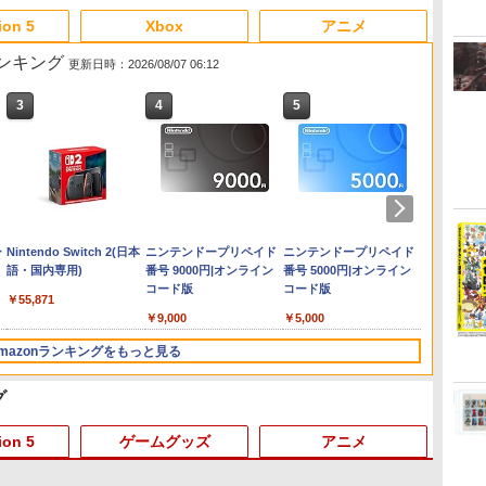
ion 5
Xbox
アニメ
販売ランキング
更新日時：2026/08/07 06:12
3
4
5
6
ー
Nintendo Switch 2(日本
ニンテンドープリペイド
ニンテンドープリペイド
ニンテ
語・国内専用)
番号 9000円|オンライン
番号 5000円|オンライン
番号 1
コード版
コード版
コード
￥55,871
￥9,000
￥5,000
￥1,000
mazonランキングをもっと見る
グ
3
3
3
4
4
4
5
5
5
6
6
6
ion 5
ゲームグッズ
アニメ