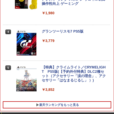
￥8,698
【純正品】DualSense ワイヤレスコン
ラー (カーボンブラック)
納バッグ（Pro set）
操作性向上 ゲーミング
ンラインコード版
5
トローラー(CFI-ZCT2J)
￥8,020
￥4,199
￥1,980
￥5,000
￥10,737
【Amazon.co.jp限定】劇場版モノノ怪
5
第三章 蛇神 (オリジナル特典:オリジナル
スーパーボンバーマン コレクション Nin
グランツーリスモ7 PS5版
巾着＋メーカー特典:【坤と離】二振りの
4
4
tendo Switch 2 Edition
剣、十翼より来たる！スタジオ描き下ろ
しイラストボード付) [DVD]
￥3,779
￥5,920
￥8,800
オービタルズ Orbitals
【特典】クライムライト／CRYMELIGH
5
5
T PS5版(【予約外付特典】DLC2種セ
ット（アクセサリー「涙の理念」、アク
￥6,281
セサリー「はなまるじるし」 ）)
￥3,852
楽天ランキングをもっと見る