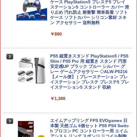
ァームウェア プロコン プロコン2 プロコ
ケース PlayStation5 プレステ5 プレイ
ボード付) [Blu-ray]
ントローラー スイッチ2 スイッチ Switc
ステーション5 コントローラー カバー 滑
Xbox プリペイドカード 5,000円 デジタ
2
h コントローラー ワイヤレスコントロー
り止め 汚れ防止 耐衝撃 簡単装着 ソフト
￥10,780
スプラトゥーン レイダース -Switch2
Beast of Reincarnation -PS5 【特典】
ルコード 【旧 Xbox ギフトカード】 [オ
2
2
ラー 連射機能 ワイヤレス switch2コン
ケース ソフトカバー シリコン素材 スキ
プロダクトコード 封入
ンラインコード]
トローラ Switch2コントローラー
ン アクセサリー 送料無料
￥6,455
￥7,286
￥5,000
￥2,960
￥880
劇場版「鬼滅の刃」無限城編 第一章 猗
2
窩座再来 通常版 [Blu-ray]
￥3,964
【純正品】Xbox ワイヤレス コントロー
3
【顧客満足度98.3%】 Switch2 ケース
PS5 縦置きスタンド PlayStation5 / PS5
2
2
Nintendo Switch 2(日本語・国内専用)
【純正品】ディスクドライブ(CFI-ZDD1
3
ラー (ロボット ホワイト)
3
大容量 Switch2/Switch通常モデル/Swit
Slim / PS5 Pro 用 縦置き スタンド 円形
J) PlayStation 5
ch lite/Switch 有機ELモテルに対応 収納
安定感UP ブラック ブルー シルバー グ
￥55,871
￥7,681
バッグ 防水 防塵 耐衝撃 持ち運び便利 ポ
レー ゲームアクセサリー ◇ALW-P5216
￥11,849
ーチ スタンド/コントローラー/カード/ド
【メール便】 | プレーステーション プレ
劇場版「鬼滅の刃」無限城編 第一章 猗
3
ックなど収納可能 カバー 収納ボックス
イステーション プレステ プレステ5 プレ
窩座再来 通常版 [DVD]
イステーション5 スタンド 収納
【純正品】Xbox 充電式バッテリー + US
4
￥2,880
￥3,523
【純正品】DualSense ワイヤレスコン
B-C ケーブル
ニンテンドープリペイド番号 9000円|オ
4
￥1,380
4
トローラー ミッドナイト ブラック(CFI-
ンラインコード版
ZCT2J01)
￥2,618
￥9,000
【正規品】Mumba 収納バッグ Nintend
3
￥10,737
o Switch2対応 2025 防水 防塵 耐衝撃
エイムアップリング FPS EVOgames 日
3
劇場版「鬼滅の刃」無限城編 第一章 猗
4
大容量 ストラップ付き 便利 保護 軽量 ス
本製 天然ゴム 6個セット PS5 PS4 Switc
窩座再来 完全生産限定版 [Blu-ray]
イッチ 2用 アクセサリー ケース Plus Ca
h プロコン PC コントローラー用 エイム
【純正品】Xbox ワイヤレス コントロー
rrycase【送料無料】【メール便】3層収
アシスト リング スポンジ リコイル制御
ニンテンドープリペイド番号 5000円|オ
5
5