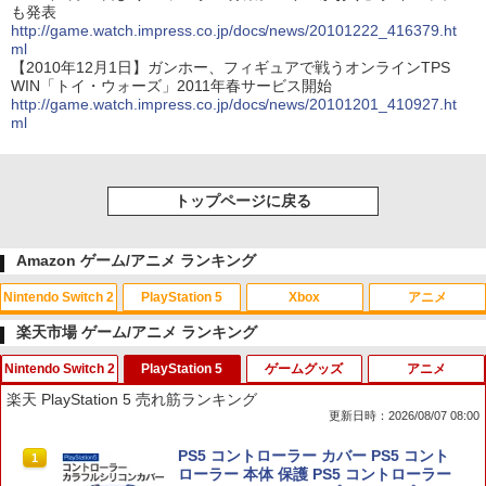
も発表
http://game.watch.impress.co.jp/docs/news/20101222_416379.ht
ml
【2010年12月1日】ガンホー、フィギュアで戦うオンラインTPS
WIN「トイ・ウォーズ」2011年春サービス開始
http://game.watch.impress.co.jp/docs/news/20101201_410927.ht
ml
トップページに戻る
Amazon ゲーム/アニメ ランキング
Nintendo Switch 2
PlayStation 5
Xbox
アニメ
楽天市場 ゲーム/アニメ ランキング
Nintendo Switch 2
PlayStation 5
ゲームグッズ
アニメ
スプラトゥーン レイダース|オンライン
PlayStation 5 デジタル・エディション
【純正品】Xbox ワイヤレス コントロー
【Amazon.co.jp限定】劇場版モノノ怪
1
1
1
1
楽天 PlayStation 5 売れ筋ランキング
コード版
日本語専用 Console Language: Japan
ラー + USB-C® ケーブル
第三章 蛇神 (Amazon.co.jp限定オリジ
更新日時：2026/08/07 08:00
ese only (CFI-2200B01)
ナル三方背収納ケース付きコレクション)
(オリジナル特典:オリジナル巾着＋メー
￥5,832
￥8,300
【7週連続1位】inklink公式 Switch / Sw
PS5 コントローラー カバー PS5 コント
カー特典:【坤と離】二振りの剣、十翼よ
1
1
￥55,000
itch2 コントローラー 最新モデル 最新フ
ローラー 本体 保護 PS5 コントローラー
り来たる！スタジオ描き下ろしイラスト