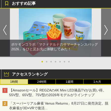
おすすめ記事
【中古】ナイトメアー・ビフォア・クリ
1
ス…コレクターズEDデジタルリマスター
版 【ブルーレイ】／クリス・サランドン
ブルーレイ／海外アニメ・定番スタジオ
￥540
ポケモンコラボ「マクドナルドのサマーチャンスバッグ
2026」をひと足お先に体験してみた！
【中古】Mr．インクレディブル 【ブル
2
ーレイ】／クレイグ・T・ネルソンブル
ーレイ／海外アニメ・定番スタジオ
●
●
●
●
●
●
●
￥681
アクセスランキング
1時間
24時間
1週間
1カ月
【中古】白雪姫 ダイヤモンド・コレクシ
3
【Amazonセール】REGZAの4K Mini LED液晶TVがお買い得。
ョン 【ブルーレイ】／アドリアナ・カセ
55V型、65V型、75V型の2026年モデルがラインナップ
ロッティブルーレイ／海外アニメ・定番
スタジオ
「スーパーリアル麻雀 Venus Returns」8月27日に発売決定。脱
衣麻雀が3D×VRで復活
￥987