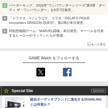
発売から2週間は20%オフになるセールが実施
バーガーキング、2026年“ワンパウンダーシリーズ”第3弾「ダー
ティ ザ・ワンパウンダー」を8月7日発売
「特製ガーリックマヨソース」を使用した超大型チーズバーガー
【中古】塔の上のラプンツェル 3D スー
4
「ドラクエ」×ジェラピケ、コラボ「GELATO PIQUE
パー・セット 【ブルーレイ】／中川翔子
encounters DRAGON QUEST」第2弾が本日発売
ブルーレイ／海外アニメ・定番スタジオ
アイスカップに入ったスライムやわたぼう、ベビーサタンなどが
対戦型格闘ゲーム「MARVEL闘魂」本日発売。マーベルを代表
オリジナルアートで登場
￥1,199
するヒーローやヴィランたちが登場
「GUILTY GEAR」などの格ゲーを手掛けるアークシステムワー
もっと見る
クスが開発
【中古】魔女の宅急便 ブルーレイディス
5
ク 【レンタル落ち】
GAME Watch をフォローする
￥3,002
Special Site
総合オーディオブランドに進化するSHANLING
とは何者か？