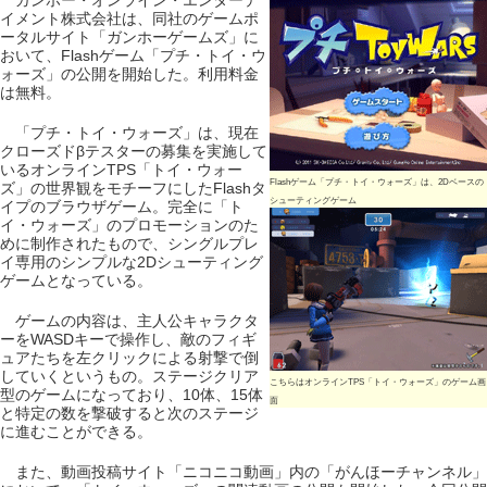
ガンホー・オンライン・エンターテ
イメント株式会社は、同社のゲームポ
ータルサイト「ガンホーゲームズ」に
おいて、Flashゲーム「プチ・トイ・ウ
ォーズ」の公開を開始した。利用料金
は無料。
「プチ・トイ・ウォーズ」は、現在
クローズドβテスターの募集を実施して
いるオンラインTPS「トイ・ウォー
Flashゲーム「プチ・トイ・ウォーズ」は、2Dベースの
ズ」の世界観をモチーフにしたFlashタ
シューティングゲーム
イプのブラウザゲーム。完全に「ト
イ・ウォーズ」のプロモーションのた
めに制作されたもので、シングルプレ
イ専用のシンプルな2Dシューティング
ゲームとなっている。
ゲームの内容は、主人公キャラクタ
ーをWASDキーで操作し、敵のフィギ
ュアたちを左クリックによる射撃で倒
していくというもの。ステージクリア
こちらはオンラインTPS「トイ・ウォーズ」のゲーム画
型のゲームになっており、10体、15体
面
と特定の数を撃破すると次のステージ
に進むことができる。
また、動画投稿サイト「ニコニコ動画」内の「がんほーチャンネル」