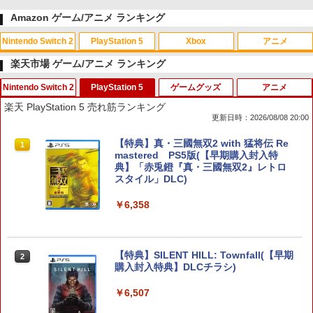
Amazon ゲーム/アニメ ランキング
Nintendo Switch 2
PlayStation 5
Xbox
アニメ
楽天市場 ゲーム/アニメ ランキング
Nintendo Switch 2
PlayStation 5
ゲームグッズ
アニメ
スプラトゥーン レイダース|オンライン
PlayStation 5 デジタル・エディション
【純正品】Xbox ワイヤレス コントロー
劇場版「鬼滅の刃」無限城編 第一章 猗
1
1
1
1
楽天 PlayStation 5 売れ筋ランキング
コード版
日本語専用 Console Language: Japan
ラー + USB-C® ケーブル
窩座再来 通常版 [Blu-ray]
更新日時：2026/08/08 20:00
ese only (CFI-2200B01)
￥5,832
￥8,300
￥3,982
【中古】Nintendo Switch2ソフト マリ
【特典】真・三國無双2 with 猛将伝 Re
1
1
￥55,000
オテニス フィーバー【一宮店】
mastered PS5版(【早期購入封入特
典】「赤兎鐙『真・三國無双2』レトロ
スタイル」DLC)
￥6,900
【純正品】Xbox ワイヤレス コントロー
2
スプラトゥーン レイダース -Switch2
劇場版「鬼滅の刃」無限城編 第一章 猗
Beast of Reincarnation -PS5 【特典】
ラー (ロボット ホワイト)
2
2
2
￥6,358
窩座再来 通常版 [DVD]
プロダクトコード 封入
￥6,446
￥7,681
￥3,523
￥7,286
【特典】デジモンストーリー タイムスト
2
レンジャー Switch2版(【早期購入封入
【特典】SILENT HILL: Townfall(【早期
2
特典】プレオーダーパック＋「デジモン
購入封入特典】DLCチラシ)
【純正品】Xbox ワイヤレス コントロー
3
カードゲーム」プレイアブルカード)
ラー (カーボンブラック)
￥6,507
Nintendo Switch 2(日本語・国内専用)
【Amazon.co.jp限定】劇場版モノノ怪
【純正品】ディスクドライブ(CFI-ZDD1
3
3
3
￥6,943
第三章 蛇神 (Amazon.co.jp限定オリジ
J) PlayStation 5
￥8,020