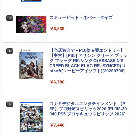
ナル三方背収納ケース付きコレクション)
￥55,491
(オリジナル特典:オリジナル巾着＋メー
￥11,980
カー特典:【坤と離】二振りの剣、十翼よ
り来たる！スタジオ描き下ろしイラスト
桃太郎電鉄2 〜あなたの町も きっとあ
ステューピッド・ネバー・ダイズ
3
3
【純正品】Xbox 充電式バッテリー + US
4
ボード付) [Blu-ray]
る〜 Nintendo Switch 2 Edition 東日本
B-C ケーブル
編＋西日本編 【Switch2】 NXS-P-A8K
￥6,535
【純正品】DualSense ワイヤレスコン
ニンテンドープリペイド番号 9000円|オ
4
4
RD
￥10,780
トローラー ミッドナイト ブラック(CFI-
ンラインコード版
￥2,618
ZCT2J01)
￥7,890
￥9,000
【当店独自で＋P10倍★要エントリー】
4
￥10,737
劇場版「鬼滅の刃」無限城編 第一章 猗
【中古】[PS5] アサシン クリード ブラッ
4
窩座再来 完全生産限定版 [Blu-ray]
ク フラッグ RE:シンクロ(ASSASSIN'S
【国内正規品】Thrustmaster スラスト
5
【特典】ドラゴンクエストVII Reimagin
CREED BLACK FLAG RE: SYNCED) U
4
マスター TH8S シフター - PC、PS4、P
ニンテンドープリペイド番号 5000円|オ
5
ed NintendoSwitch2版(40周年スライム
bisoft(ユービーアイソフト)(20260709)
￥8,698
【純正品】DualSense ワイヤレスコン
S5、PS5 Pro、Xbox One、Xbox Serie
ンラインコード版
5
アクリルチャーム)
トローラー(CFI-ZCT2J)
s X|S 対応の高精度 H パターン シフター
￥6,780
￥5,000
￥7,987
￥10,737
￥14,141
【Amazon.co.jp限定】劇場版モノノ怪
5
第三章 蛇神 (オリジナル特典:オリジナル
コナミデジタルエンタテインメント 【P
5
巾着＋メーカー特典:【坤と離】二振りの
【特典】ほの暮しの庭 switch2版(【初
S5】プロ野球スピリッツ2026 [ELJM-30
5
剣、十翼より来たる！スタジオ描き下ろ
回外付特典】切り取れるクリアカード)
940 PS5 プロヤキュウスピリッツ 2026]
しイラストボード付) [DVD]
￥8,118
￥7,440
￥8,800