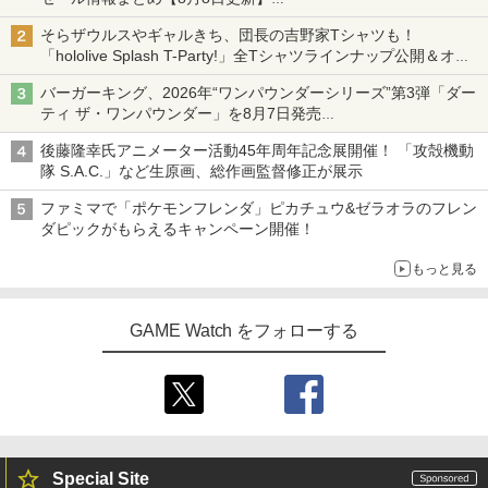
￥1,265
ニンテンドーeショップでは「大神 絶景版」が67%オフで990円
そらザウルスやギャルきち、団長の吉野家Tシャツも！
「hololive Splash T-Party!」全Tシャツラインナップ公開＆オン
【中古】不思議のダンジョン 風来のシレ
4
ライン販売開始
ンDS
バーガーキング、2026年“ワンパウンダーシリーズ”第3弾「ダー
ティ ザ・ワンパウンダー」を8月7日発売
リメンバー・ミー 【Blu-ray】
4
￥1,078
「特製ガーリックマヨソース」を使用した超大型チーズバーガー
後藤隆幸氏アニメーター活動45年周年記念展開催！ 「攻殻機動
￥2,992
隊 S.A.C.」など生原画、総作画監督修正が展示
ファミマで「ポケモンフレンダ」ピカチュウ&ゼラオラのフレン
【中古】Nintendo マリオカート8 デラ
5
ダピックがもらえるキャンペーン開催！
ックス 【Nintendo Switch】【アリオ倉
敷】保証期間1週間
もっと見る
「超かぐや姫！」通常版【Blu-ray】 [ 夏
5
￥4,500
吉ゆうこ ]
GAME Watch をフォローする
￥5,371
Special Site