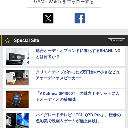
BEE-A-SD01A Switch2 microSDカード
GAME Watch をフォローする
しイラストボード付) [DVD]
封入特典】10,000VC（ゲーム内通貨）
microSD Express Nintendo任天堂ライ
（DLC引換コード）)
センス 高速転送 UHS-I互換 ゲーム保存
￥8,800
メモリーカード 国内正規品 4523052030
￥8,041
185
￥9,800
Special Site
総合オーディオブランドに進化するSHANLING
とは何者か？
クリエイティブが作った2万円台の“小さなピュ
アオーディオスピーカー”
「A&ultima SP4000T」の魅力！ポケットに入
るオーディオの醍醐味
ハイグレードテレビ「TCL Q7D Pro」。圧巻の
色彩美で映画＆ゲームが極上体験に