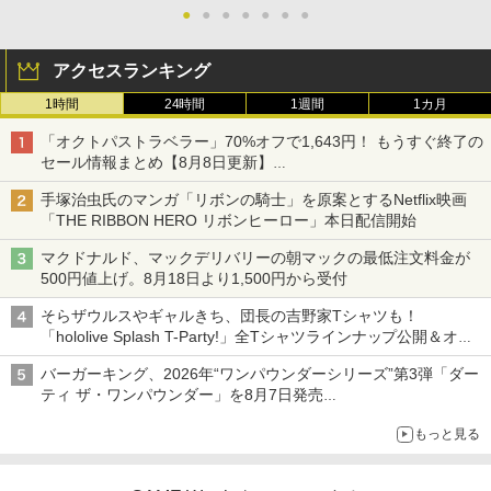
【純正品】Xbox ワイヤレス コントロー
3
ライト USB付き 低騒音 急速冷却 放熱
￥6,979
●
●
●
●
●
●
●
￥3,982
ラー (カーボンブラック)
プレステ5スリム用 ディスク/デジタル版
【純正品】ディスクドライブ(CFI-ZDD1
3
対応 PS5 周辺機器 PS5 Pro 新型PS5
J) PlayStation 5
￥8,020
アクセスランキング
￥2,580
￥11,849
1時間
24時間
1週間
1カ月
ファイアーエムブレム 万紫千紅 【Switc
3
劇場版「鬼滅の刃」無限城編 第一章 猗
3
h2】 BEE-P-AACSA
窩座再来 通常版 [DVD]
「オクトパストラベラー」70%オフで1,643円！ もうすぐ終了の
【純正品】Xbox 充電式バッテリー + US
4
B-C ケーブル
セール情報まとめ【8月8日更新】
【新品】PS5 Dead by Daylight スペシ
￥8,470
3
￥3,523
【純正品】DualSense ワイヤレスコン
4
ニンテンドーeショップでは「大神 絶景版」が67%オフで990円
ャルエディション 公式日本版【CERO:
トローラー ミッドナイト ブラック(CFI-
手塚治虫氏のマンガ「リボンの騎士」を原案とするNetflix映画
￥2,618
Z】【メール便】
ZCT2J01)
「THE RIBBON HERO リボンヒーロー」本日配信開始
￥3,220
￥10,737
マクドナルド、マックデリバリーの朝マックの最低注文料金が
【楽天ブックス限定特典+特典】ドラゴ
4
劇場版「鬼滅の刃」無限城編 第一章 猗
4
500円値上げ。8月18日より1,500円から受付
ンクエストモンスターズ4 枯れ木の国
窩座再来 完全生産限定版 [Blu-ray]
【国内正規品】Thrustmaster スラスト
5
のビアンカ・フローラ Switch2版(B2
そらザウルスやギャルきち、団長の吉野家Tシャツも！
マスター TH8S シフター - PC、PS4、P
タペストリー+【早期購入封入特典】冒
ソニーインタラクティブエンタテインメ
￥8,698
4
【純正品】DualSense ワイヤレスコン
S5、PS5 Pro、Xbox One、Xbox Serie
「hololive Splash T-Party!」全Tシャツラインナップ公開＆オン
5
険スタートダッシュセット)
ント｜SIE グランツーリスモ7【PS5】
トローラー(CFI-ZCT2J)
s X|S 対応の高精度 H パターン シフター
ライン販売開始
バーガーキング、2026年“ワンパウンダーシリーズ”第3弾「ダー
￥8,470
￥4,290
￥10,737
￥14,141
ティ ザ・ワンパウンダー」を8月7日発売
「特製ガーリックマヨソース」を使用した超大型チーズバーガー
【Amazon.co.jp限定】劇場版モノノ怪
5
もっと見る
第三章 蛇神 (オリジナル特典:オリジナル
SanDisk サンディスク microSD Expres
巾着＋メーカー特典:【坤と離】二振りの
5
s Card 256GB for Nintendo Switch 2
剣、十翼より来たる！スタジオ描き下ろ
【特典】NBA 2K27 PS5版(【先着購入
5