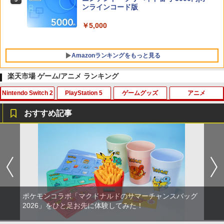
ンラインコード版
￥5,000
Amazonランキングをもっと見る
楽天市場 ゲーム/アニメ ランキング
Nintendo Switch 2
PlayStation 5
ゲームグッズ
アニメ
PlayStation 5 デジタル・エディション
【純正品】Xbox ワイヤレス コントロー
【Amazon.co.jp限定】劇場版モノノ怪
1
1
1
日本語専用 Console Language: Japan
ラー + USB-C® ケーブル
第三章 蛇神 (Amazon.co.jp限定オリジ
おすすめ記事
ese only (CFI-2200B01)
ナル三方背収納ケース付きコレクション)
(オリジナル特典:オリジナル巾着＋メー
￥8,300
カードケース 24枚収納 for Nintendo S
[メール便OK]【新品】【PS5】MotoGP
カー特典:【坤と離】二振りの剣、十翼よ
1
1
￥55,000
witch 2 Pixel - 緑 -
24［PS5版］[在庫品]
り来たる！スタジオ描き下ろしイラスト
ボード付) [Blu-ray]
￥1,580
￥920
【純正品】Xbox ワイヤレス コントロー
2
￥10,780
Beast of Reincarnation -PS5 【特典】
ラー (ロボット ホワイト)
2
プロダクトコード 封入
￥7,681
ポケモンコラボ「マクドナルドのサマーチャンスバッグ
￥7,286
Samsung microSD Express Card 256
【レビュー評価上昇中】 新型 PS5 Slim /
2
2
2026」をひと足お先に体験してみた！
劇場版「鬼滅の刃」無限城編 第一章 猗
2
GB for Nintendo Switch 2
PS5 Pro 冷却ファン PS5スリム用 冷却
窩座再来 通常版 [Blu-ray]
ファン 自動温度検出 3段階風速調整 LED