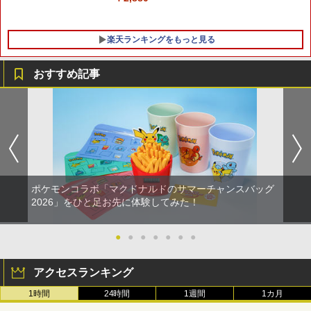
楽天ランキングをもっと見る
おすすめ記事
【中古】 二ノ国 [レンタル落ち] [Blu-ra
1
y] [ブルーレイ]
￥87
ポケモンコラボ「マクドナルドのサマーチャンスバッグ
【中古】 打ち上げ花火、下から見るか？
2
2026」をひと足お先に体験してみた！
横から見るか？ [レンタル落ち] [Blu-ra
y] [ブルーレイ]
●
●
●
●
●
●
●
￥190
アクセスランキング
1時間
24時間
1週間
1カ月
【中古】【Blu−ray】To LOVEる−とら
3
ぶる−ダークネス 2nd 第1巻 初回生