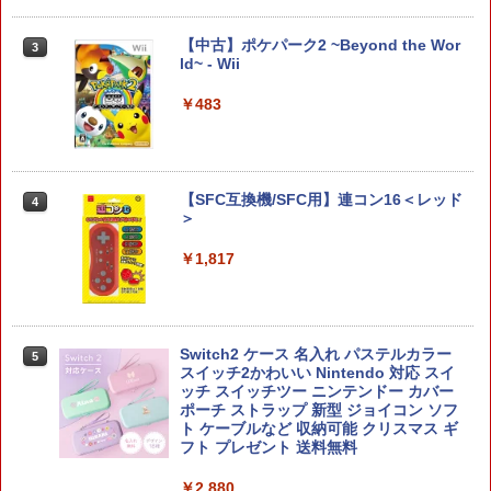
カー特典:【坤と離】二振りの剣、十翼よ
【特典】テイルズ オブ エターニア リマ
3
り来たる！スタジオ描き下ろしイラスト
スター PS5版(【早期購入特典】超冒険
ELDEN RING Tarnished Edition 【Swit
3
【純正品】Xbox 充電式バッテリー + US
4
ボード付) [Blu-ray]
お役立ちセット)
【中古】ポケパーク2 ~Beyond the Wor
ch2】 POT-P-AAF6C
3
B-C ケーブル
ld~ - Wii
【純正品】DualSense ワイヤレスコン
ニンテンドープリペイド番号 9000円|オ
4
4
￥10,780
￥3,484
￥7,757
トローラー ミッドナイト ブラック(CFI-
ンラインコード版
￥2,618
￥483
ZCT2J01)
￥9,000
￥10,737
劇場版「鬼滅の刃」無限城編 第一章 猗
【中古】ドラゴンクエストX 目覚めし五
4
4
窩座再来 完全生産限定版 [Blu-ray]
ポケモン 【Switch2】ぽこ あ ポケモン
つの種族 オフラインソフト:プレイステ
4
【国内正規品】Thrustmaster スラスト
5
【SFC互換機/SFC用】連コン16＜レッド
[POT-P-AAB5A NSW2 ポコ ア ポケモン]
ーション5ソフト／ロールプレイング・
4
マスター TH8S シフター - PC、PS4、P
ニンテンドープリペイド番号 5000円|オ
＞
5
ゲーム
￥8,698
【純正品】DualSense ワイヤレスコン
S5、PS5 Pro、Xbox One、Xbox Serie
ンラインコード版
5
￥7,880
トローラー(CFI-ZCT2J)
s X|S 対応の高精度 H パターン シフター
￥1,817
￥3,780
￥5,000
￥10,737
￥14,141
『映画 ラブライブ！蓮ノ空女学院スクー
5
ルアイドルクラブ Bloom Garden Part
【特典】ほの暮しの庭 switch2版(【初
STRASSE キャスター8個セット レーシ
5
5
Switch2 ケース 名入れ パステルカラー
y』Blu-ray（特装限定版）
回外付特典】切り取れるクリアカード)
5
ングコックピット[RCZ01/RCZ02]に取付
スイッチ2かわいい Nintendo 対応 スイ
可 ストッパー付き 固定 移動 ハンコン設
ッチ スイッチツー ニンテンドー カバー
置台 [コクピット レースゲーム]
￥8,589
￥8,118
ポーチ ストラップ 新型 ジョイコン ソフ
ト ケーブルなど 収納可能 クリスマス ギ
￥5,280
フト プレゼント 送料無料
￥2,880