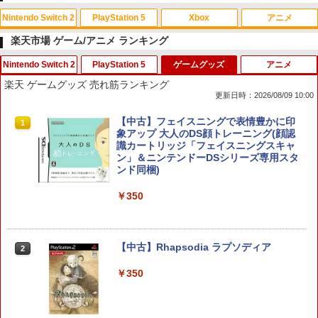
Nintendo Switch 2
PlayStation 5
Xbox
アニメ
楽天市場 ゲーム/アニメ ランキング
Nintendo Switch 2
PlayStation 5
ゲームグッズ
アニメ
スプラトゥーン レイダース|オンライン
PlayStation 5 デジタル・エディション
【純正品】Xbox ワイヤレス コントロー
劇場版「鬼滅の刃」無限城編 第一章 猗
1
1
1
1
楽天 ゲームグッズ 売れ筋ランキング
コード版
日本語専用 Console Language: Japan
ラー + USB-C® ケーブル
窩座再来 通常版 [Blu-ray]
更新日時：2026/08/09 10:00
ese only (CFI-2200B01)
￥5,832
￥8,300
￥3,982
空の軌跡 the 2nd Nintendo Switch 2 E
【SONYライセンス商品】DualSenseR
【中古】フェイスニングで表情豊かに印
1
1
1
￥55,000
dition 通常版 【Switch2】 NXS-P-BTW
ワイヤレスコントローラー専用 USB-Cto
象アップ 大人のDS顔トレーニング(顔認
MC
C充電ケーブル【Playstation5対応】
識カートリッジ「フェイスニングスキャ
ン」＆ニンテンドーDSシリーズ専用スタ
【純正品】Xbox ワイヤレス コントロー
2
ンド同梱)
￥7,696
￥2,007
スプラトゥーン レイダース -Switch2
劇場版「鬼滅の刃」無限城編 第一章 猗
Beast of Reincarnation -PS5 【特典】
ラー (ロボット ホワイト)
2
2
2
窩座再来 通常版 [DVD]
プロダクトコード 封入
￥350
￥6,449
￥7,681
￥3,523
￥7,286
任天堂 【Switch2】ゼルダの伝説 ブレス
【中古】 クアリー 〜悪夢のサマーキャ
2
2
オブ ザ ワイルド Nintendo Switch 2 Ed
ンプ／PS5
ition [NXS-P-AAAAH NSW2 ゼルダノデ
【中古】Rhapsodia ラプソディア
2
【純正品】Xbox ワイヤレス コントロー
3
ンセツ ブレス オブ ザ ワイルド]
￥2,783
ラー (カーボンブラック)
￥350
Nintendo Switch 2(日本語・国内専用)
【Amazon.co.jp限定】劇場版モノノ怪
【純正品】ディスクドライブ(CFI-ZDD1
3
3
3
￥7,710
第三章 蛇神 (Amazon.co.jp限定オリジ
J) PlayStation 5
￥8,020
ナル三方背収納ケース付きコレクション)
￥56,068
(オリジナル特典:オリジナル巾着＋メー
￥11,849