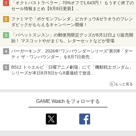
「オクトパストラベラー」70%オフで1,643円！ もうすぐ終了の
産限定版 ブックレット・イラストカー
セール情報まとめ【8月8日更新】
ド2枚・クリアケース付 / 大槻敦史【監
ニンテンドーeショップでは「大神 絶景版」が67%オフで990円
督】
ファミマで「ポケモンフレンダ」ピカチュウ&ゼラオラのフレン
ダピックがもらえるキャンペーン開催！
￥1,926
「パペットスンスン」の郵便局限定グッズが8月12日より販売開
始！ マスコットやがまぐち、レターセットなどが登場
【中古】【Blu−ray】To LOVEる−とら
4
バーガーキング、2026年“ワンパウンダーシリーズ”第3弾「ダー
ぶる−ダークネス 2nd 第2巻 初回生
ティ ザ・ワンパウンダー」を8月7日発売
産限定版 ブックレット・イラストカー
「特製ガーリックマヨソース」を使用した超大型チーズバーガー
ド2枚・クリアケース付 / 大槻敦史【監
BS12 トゥエルビ「日曜アニメ劇場」にて「機動戦士ガンダム」
督】
シリーズが本日8月9日から8週連続で放送
初回は「機動戦士ガンダム【HDリマスター版】」
￥3,687
もっと見る
GAME Watch をフォローする
【送料無料】劇場版「鬼滅の刃」無限城
5
編 第一章 猗窩座再来(通常版)【Blu-ra
y】/アニメーション[Blu-ray]【返品種別
A】
￥4,400