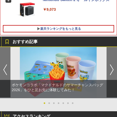
『映画 ラブライブ！蓮ノ空女学院スクー
5
5
ルアイドルクラブ Bloom Garden Part
y』Blu-ray（特装限定版）
￥9,073
￥8,589
楽天ランキングをもっと見る
おすすめ記事
【特典】BLUE REFLECTION Quartet:
【中古】ファイナルファンタジーXII レ
マクロスプラス MOVIE EDITION【Blu-r
1
1
1
少女たちのキセキ PS5版(【早期購入特
ヴァナント・ウイング
ay】 [ 山崎たくみ ]
典】特別フォトフレーム「Quartet」)
￥596
￥4,070
￥6,342
ポケモンコラボ「マクドナルドのサマーチャンスバッグ
【中古】PS2 ギャロップレーサー6 −R
2
Flow【Blu-ray】 [ ギンツ・ジルバロデ
【特典】真・三國無双2 with 猛将伝 Re
2
2026」をひと足お先に体験してみた！
2
evolution− PS2 the Best
ィス ]
mastered PS5版(【早期購入封入特
典】「赤兎鐙『真・三國無双2』レトロ
￥660
スタイル」DLC)
￥4,316
●
●
●
●
●
●
●
￥6,358
アクセスランキング