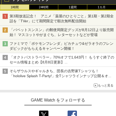
[Switch] Pokemon Champions + スタ
3
1時間
24時間
1週間
1カ月
【楽天ブックス限定先着特典】「超かぐ
3
ーターパック（ダウンロード版）※720
や姫！」通常版【Blu-ray】(アクリルコ
【特典】ファイナルファンタジー レゾナ
ポイントまでご利用可
3
第3期放送記念！ アニメ「薬屋のひとりごと」第1期・第2期全
ースター) [ 夏吉ゆうこ ]
ンス PS5版(【初回封入特典】魔導船＆
話を「TVer」にて期間限定で順次無料配信開始
かけだし騎士の応援パック・かけだし騎
￥980
￥6,800
士のスタートダッシュパック)
「パペットスンスン」の郵便局限定グッズが8月12日より販売開
始！ マスコットやがまぐち、レターセットなどが登場
￥6,526
【中古】グランド・セフト・オートV
ファミマで「ポケモンフレンダ」ピカチュウ&ゼラオラのフレン
4
マシンロボ ぶっちぎりバトルハッカーズ
4
【CEROレーティング「Z」】 (「特典」
ダピックがもらえるキャンペーン開催！
全31話BOXセット ブルーレイ【Blu-ra
タイガーシャークマネーカード(「GTAオ
y】
サドン ストライク 5 デラックスエディシ
ンライン」マネー$20万)DLCのプロダク
4
「オクトパストラベラー」70%オフで1,643円！ もうすぐ終了の
ョン
トコード 同梱)- PS4
セール情報まとめ【8月8日更新】
￥7,300
ニンテンドーeショップでは「大神 絶景版」が67%オフで990円
￥6,628
￥1,598
そらザウルスやギャルきち、団長の吉野家Tシャツも！
「hololive Splash T-Party!」全Tシャツラインナップ公開＆オン
ライン販売開始
劇場版「鬼滅の刃」無限城編 第一章 猗
5
もっと見る
窩座再来(完全生産限定版)【Blu-ray】 [
【中古】Nintendo Switch Proコントロ
5
吾峠呼世晴 ]
【特典】ドラゴンクエストモンスターズ
5
ーラー HAC-A-FSSKA【千葉】保証期間
4 枯れ木の国のビアンカ・フローラ P
1週間【ランクC】
GAME Watch をフォローする
S5版(【早期購入封入特典】冒険スター
￥8,690
トダッシュセット)
￥3,300
￥7,199