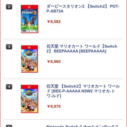
￥3,523
￥7,286
ダービースタリオン2 【Switch2】 POT-
2
P-AB73A
【純正品】Xbox ワイヤレス コントロー
3
￥8,582
ラー (カーボンブラック)
Nintendo Switch 2(日本語・国内専用)
【Amazon.co.jp限定】劇場版モノノ怪
【純正品】ディスクドライブ(CFI-ZDD1
3
3
3
第三章 蛇神 (Amazon.co.jp限定オリジ
J) PlayStation 5
￥8,020
ナル三方背収納ケース付きコレクション)
￥55,491
(オリジナル特典:オリジナル巾着＋メー
￥11,849
任天堂 マリオカート ワールド【Switch
カー特典:【坤と離】二振りの剣、十翼よ
3
2】 BEEPAAAAA [BEEPAAAAA]
り来たる！スタジオ描き下ろしイラスト
【純正品】Xbox 充電式バッテリー + US
4
ボード付) [Blu-ray]
B-C ケーブル
￥8,960
【純正品】DualSense ワイヤレスコン
ニンテンドープリペイド番号 9000円|オ
4
4
￥10,780
トローラー ミッドナイト ブラック(CFI-
ンラインコード版
￥2,618
ZCT2J01)
￥9,000
￥10,737
任天堂 【Switch2】マリオカート ワール
4
劇場版「鬼滅の刃」無限城編 第一章 猗
4
ド [BEE-P-AAAAA NSW2 マリオカ-ト
窩座再来 完全生産限定版 [Blu-ray]
【国内正規品】Thrustmaster スラスト
5
ワ-ルド]
マスター TH8S シフター - PC、PS4、P
ニンテンドープリペイド番号 5000円|オ
5
￥8,698
【純正品】DualSense ワイヤレスコン
S5、PS5 Pro、Xbox One、Xbox Serie
ンラインコード版
5
￥8,970
トローラー(CFI-ZCT2J)
s X|S 対応の高精度 H パターン シフター
￥5,000
￥10,737
￥14,141
Nintendo Switch 2 オールインボックス