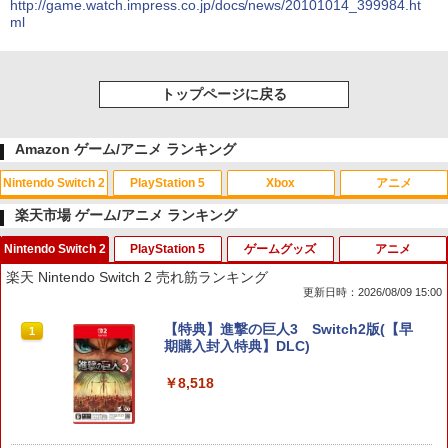
http://game.watch.impress.co.jp/docs/news/20101014_399984.ht
ml
トップページに戻る
Amazon ゲーム/アニメ ランキング
Nintendo Switch 2
PlayStation 5
Xbox
アニメ
楽天市場 ゲーム/アニメ ランキング
Nintendo Switch 2
PlayStation 5
ゲームグッズ
アニメ
スプラトゥーン レイダース|オンライン
PlayStation 5 デジタル・エディション
【純正品】Xbox ワイヤレス コントロー
劇場版「鬼滅の刃」無限城編 第一章 猗
1
1
1
1
楽天 Nintendo Switch 2 売れ筋ランキング
コード版
日本語専用 Console Language: Japan
ラー + USB-C® ケーブル
窩座再来 通常版 [Blu-ray]
更新日時：2026/08/09 15:00
ese only (CFI-2200B01)
￥5,832
￥8,300
￥3,982
【特典】進撃の巨人3 Switch2版(【早
1
￥55,000
期購入封入特典】DLC)
￥8,518
【純正品】Xbox ワイヤレス コントロー
2
スプラトゥーン レイダース -Switch2
劇場版「鬼滅の刃」無限城編 第一章 猗
Beast of Reincarnation -PS5 【特典】
ラー (ロボット ホワイト)
2
2
2
窩座再来 通常版 [DVD]
プロダクトコード 封入
￥6,447
￥7,681